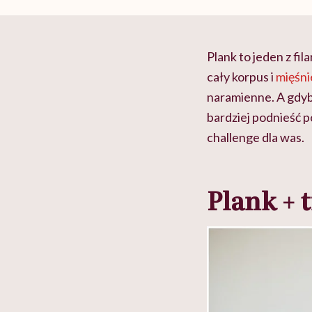
Plank to jeden z fi
cały korpus i
mięśni
naramienne. A gdyby
bardziej podnieść p
challenge dla was.
Plank + 