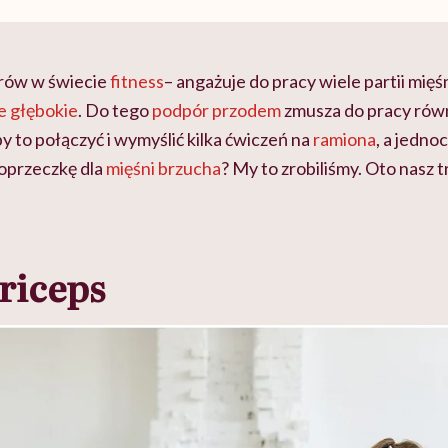
larów w świecie
fitness
– angażuje do pracy wiele partii mię
e głębokie
. Do tego
podpór przodem
zmusza do pracy rów
 to połączyć i wymyślić kilka ćwiczeń na
ramiona
, a jedno
oprzeczkę dla
mięśni brzucha
? My to zrobiliśmy. Oto nasz
triceps