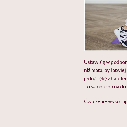
Ustaw się w podporz
niż mata, by łatwie
jedną rękę z hantlem
To samo zrób na dr
Ćwiczenie wykonaj 1