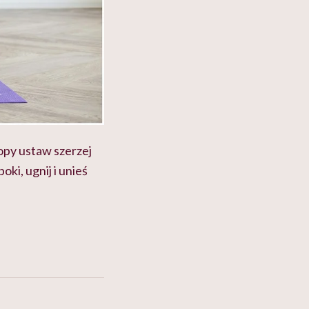
opy ustaw szerzej
ki, ugnij i unieś