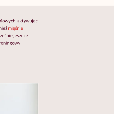
śniowych, aktywując
nież
mięśnie
cześnie jeszcze
 treningowy