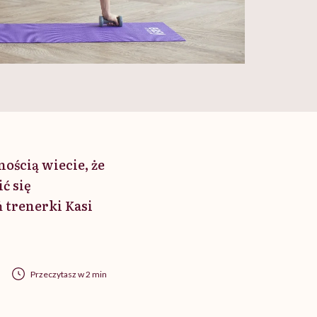
nością wiecie, że
ć się
 trenerki Kasi
Przeczytasz w 2 min