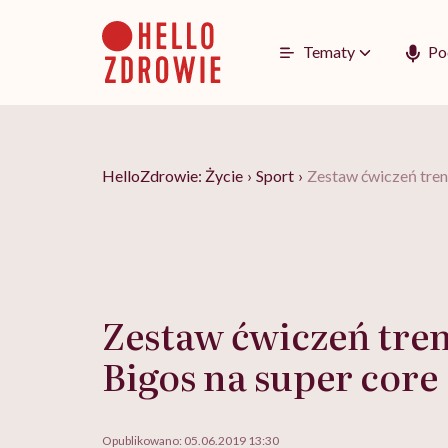
Go
to
content
Tematy
Po
HelloZdrowie: Życie
›
Sport
›
Zestaw ćwiczeń trene
Zestaw ćwiczeń tren
Bigos na super core
Opublikowano:
05.06.2019 13:30