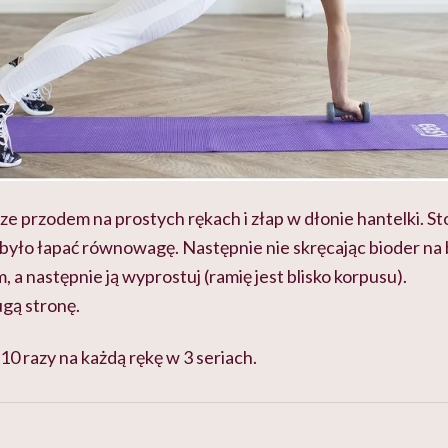
e przodem na prostych rękach i złap w dłonie hantelki. St
j było łapać równowagę. Następnie nie skręcając bioder na bo
, a następnie ją wyprostuj (ramię jest blisko korpusu).
ugą stronę.
0 razy na każdą rękę w 3 seriach.