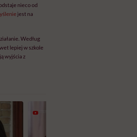
odstaje nieco od
yślenie
jest na
działanie. Według
et lepiej w szkole
ą wyjścia z