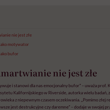
anie nie jest złe
jako motywator
jako bufor
martwianie nie jest złe
wuje i stanowi dla nas emocjonalny bufor” – uważa prof. 
ytetu Kalifornijskiego w Riverside, autorka wielu badań, z
łowieka z niepewnym czasem oczekiwania. „Pomimo złej re
awsze jest destrukcyjne czy daremne” – dodaje w swojej p