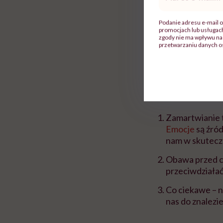
mail
*
życie. W eksperymen
którzy obawiali się
Podanie adresu e-mail o
promocjach lub usługa
sobie, że zachorują
zgody nie ma wpływu na 
przetwarzaniu danych o
profilaktyczne
.
W swojej pracy pro
„czarnowidztwa”:
Zamartwianie t
Emocje
są źród
nam w skutecz
Obawa przed c
przeciwdziałać
Co ciekawe – 
nas do znalezi