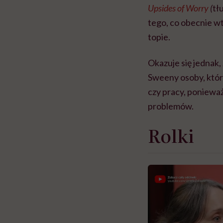
Upsides of Worry
(
tł
tego, co obecnie w
topie.
Okazuje się jednak,
Sweeny osoby, któr
czy pracy, poniewa
problemów.
Rolki