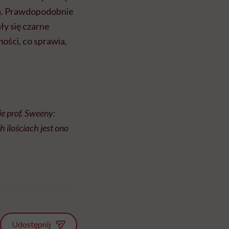
ia. Prawdopodobnie
ły się czarne
ości, co sprawia,
e prof. Sweeny:
ilościach jest ono
.
Udostępnij