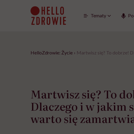
Go
to
content
Tematy
Po
HelloZdrowie: Życie
›
Martwisz się? To dobrze! Dl
Martwisz się? To do
Dlaczego i w jakim 
warto się zamartwi