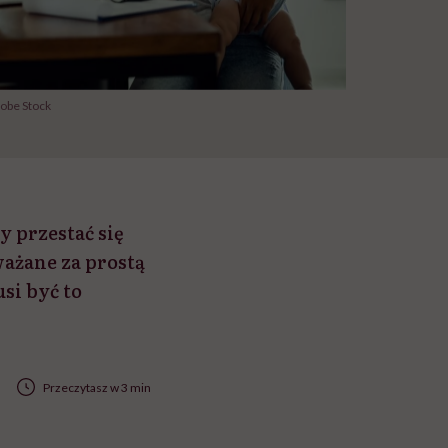
dobe Stock
y przestać się
ażane za prostą
si być to
Przeczytasz w 3 min