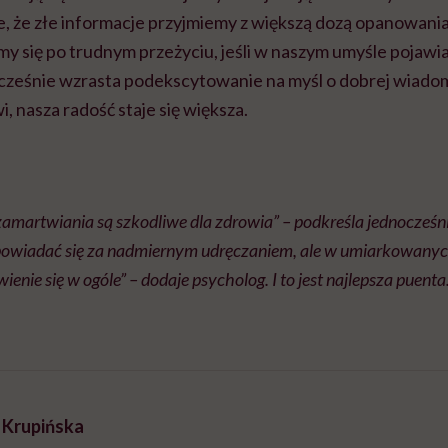
, że złe informacje przyjmiemy z większą dozą opanowan
y się po trudnym przeżyciu, jeśli w naszym umyśle pojawia
cześnie wzrasta podekscytowanie na myśl o dobrej wiadom
i, nasza radość staje się większa.
amartwiania są szkodliwe dla zdrowia” – podkreśla jednocześni
owiadać się za nadmiernym udręczaniem, ale w umiarkowanych 
wienie się w ogóle” – dodaje psycholog. I to jest najlepsza puenta
a Krupińska