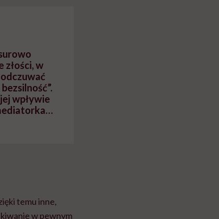
 surowo
 złości, w
e odczuwać
bezsilność”.
 jej wpływie
mediatorka
ięki temu inne,
czekiwanie w pewnym