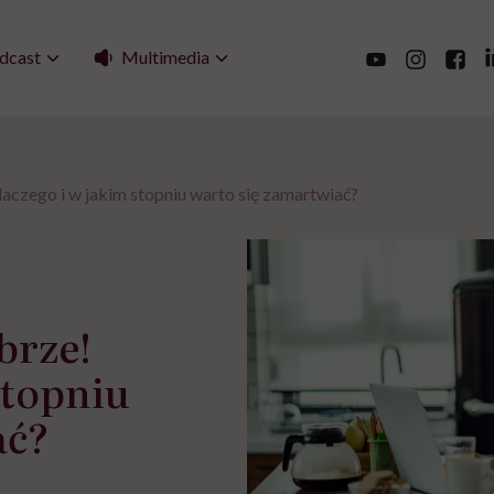
Multimedia
dcast
aczego i w jakim stopniu warto się zamartwiać?
brze!
stopniu
ać?