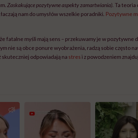
um.
Zaskakujące pozytywne aspekty zamartwiania).
Ta teoria 
tłaczają nam do umysłów wszelkie poradniki.
Pozytywne m
 że fatalne myśli mają sens – przekuwamy je w pozytywne 
ym nie są obce ponure wyobrażenia, radzą sobie często naw
ż skuteczniej odpowiadają na
stres
i z powodzeniem znajduj