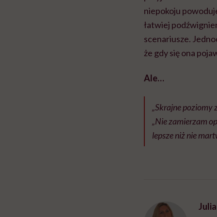
niepokoju powoduje
łatwiej podźwigniem
scenariusze. Jedno
że gdy się ona pojaw
Ale…
„Skrajne poziomy z
„Nie zamierzam op
lepsze niż nie mart
Juli