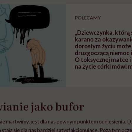
POLECAMY
„Dziewczynka, którą
karano za okazywanie
dorosłym życiu moż
druzgoczącą niemoc i 
O toksycznej matce i
na życie córki mówi 
Patrycja Juszkat
ianie jako bufor
się martwimy, jest dla nas pewnym punktem odniesienia. Dz
stają się dla nas bardziej satysfakcjonujące. Poza tym o