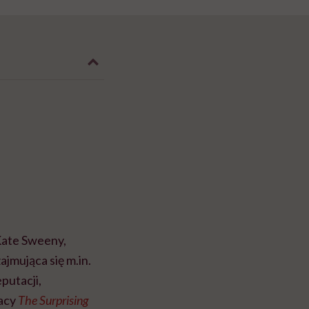
Kate Sweeny,
ajmująca się m.in.
putacji,
racy
The Surprising