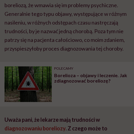
boreliozą, że wmawia się im problemy psychiczne.
Generalnie tego typu objawy, występujące w różnym
nasileniu, w różnych odstępach czasu nastręczają
trudności, by je nazwać jedną chorobą. Poza tym nie
patrzy się na pacjenta całościowo, co moim zdaniem,
przyspieszyłoby proces diagnozowania tej choroby.
POLECAMY
Borelioza – objawy i leczenie. Jak
zdiagnozować boreliozę?
Uważ
a pani,
że lekarze mają trudności w
diagnozowaniu boreliozy
. Z czego może to