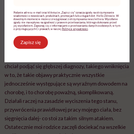
mail
*
na bank jest feedersem!” – mówi
Ewa Zakrzewska, modelka plus
Podanie adresu e-mail oraz kliknięcie „Zapisz się” oznacza zgodę na otrzymywanie
size
wiadomości o nowościach, produktach, promocjach lub usługach dot. Hello Zdrowie. W
dowolnym momencie możesz zrezygnować z otrzymywania newslettera. Wycofanie
zgody nie ma wpływu na zgodność z prawem przetwarzania, którego dokonano przed
jej wycofaniem. Zapoznaj się z informacjami o przetwarzaniu danych osobowych, w tym
o przysługujących Ci prawach, w naszej
Polityce prywatności
.
Pojawił się pomysł, że to borelioza?
Zapisz się
Nie. Stan mój był na tyle przerażający i poważny, że
żaden z lekarzy, który miał ze mną do czynienia nie
chciał podjąć się głębszej diagnozy, takiego wniknięcia
w to, że takie objawy praktycznie wszystkie
jednocześnie występujące są wyraźnym dowodem na
chorobę, i to chorobę poważną, skomplikowaną.
Działali raczej na zasadzie wyciszenia tego stanu,
przywrócenia prawidłowej pracy mojego ciała, bez
sięgnięcia dalej- co stoi za takim silnym atakiem.
Ostatecznie moi rodzice zaczęli dociekać na wszelkie