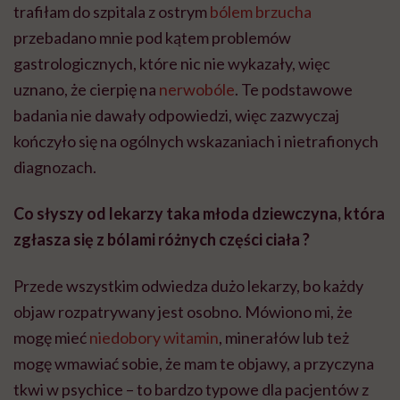
trafiłam do szpitala z ostrym
bólem brzucha
przebadano mnie pod kątem problemów
gastrologicznych, które nic nie wykazały, więc
uznano, że cierpię na
nerwobóle
. Te podstawowe
badania nie dawały odpowiedzi, więc zazwyczaj
kończyło się na ogólnych wskazaniach i nietrafionych
diagnozach.
Co słyszy od lekarzy taka młoda dziewczyna, kt
ó
ra
zgłasza się z b
ó
lami różnych częś
ci cia
ł
a ?
Przede wszystkim odwiedza dużo lekarzy, bo każdy
objaw rozpatrywany jest osobno. Mówiono mi, że
mogę mieć
niedobory witamin
, minerałów lub też
mogę wmawiać sobie, że mam te objawy, a przyczyna
tkwi w psychice – to bardzo typowe dla pacjentów z