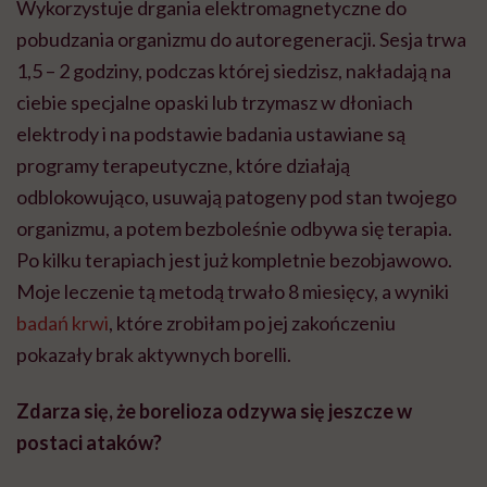
Wykorzystuje drgania elektromagnetyczne do
pobudzania organizmu do autoregeneracji. Sesja trwa
1,5 – 2 godziny, podczas której siedzisz, nakładają na
ciebie specjalne opaski lub trzymasz w dłoniach
elektrody i na podstawie badania ustawiane są
programy terapeutyczne, które działają
odblokowująco, usuwają patogeny pod stan twojego
organizmu, a potem bezboleśnie odbywa się terapia.
Po kilku terapiach jest już kompletnie bezobjawowo.
Moje leczenie tą metodą trwało 8 miesięcy, a wyniki
badań krwi
, które zrobiłam po jej zakończeniu
pokazały brak aktywnych borelli.
Zdarza się, że borelioza odzywa się jeszcze w
postaci atak
ó
w?