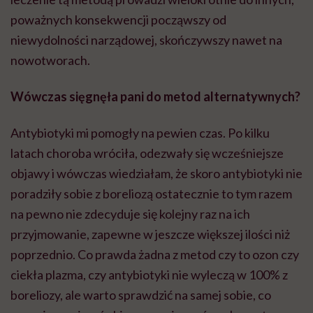
poważnych konsekwencji począwszy od
niewydolności narządowej, skończywszy nawet na
nowotworach.
W
ó
wczas sięgnęła pani do metod alternatywnych?
Antybiotyki mi pomogły na pewien czas. Po kilku
latach choroba wróciła, odezwały się wcześniejsze
objawy i wówczas wiedziałam, że skoro antybiotyki nie
poradziły sobie z boreliozą ostatecznie to tym razem
na pewno nie zdecyduje się kolejny raz na ich
przyjmowanie, zapewne w jeszcze większej ilości niż
poprzednio. Co prawda żadna z metod czy to ozon czy
ciekła plazma, czy antybiotyki nie wyleczą w 100% z
boreliozy, ale warto sprawdzić na samej sobie, co