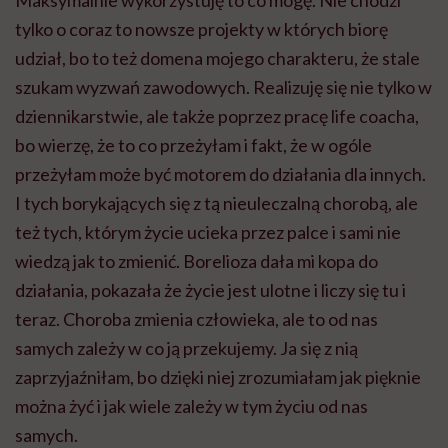
tylko o coraz to nowsze projekty w których biorę
udział, bo to też domena mojego charakteru, że stale
szukam wyzwań zawodowych. Realizuję się nie tylko w
dziennikarstwie, ale także poprzez pracę life coacha,
bo wierzę, że to co przeżyłam i fakt, że w ogóle
przeżyłam może być motorem do działania dla innych.
I tych borykających się z tą nieuleczalną chorobą, ale
też tych, którym życie ucieka przez palce i sami nie
wiedzą jak to zmienić. Borelioza dała mi kopa do
działania, pokazała że życie jest ulotne i liczy się tu i
teraz. Choroba zmienia człowieka, ale to od nas
samych zależy w co ją przekujemy. Ja się z nią
zaprzyjaźniłam, bo dzięki niej zrozumiałam jak pięknie
można żyć i jak wiele zależy w tym życiu od nas
samych.