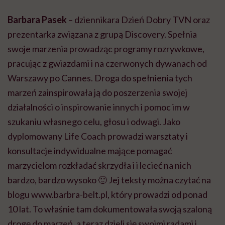
Barbara Pasek
– dziennikara Dzień Dobry TVN oraz
prezentarka związana z grupą Discovery. Spełnia
swoje marzenia prowadząc programy rozrywkowe,
pracując z gwiazdami i na czerwonych dywanach od
Warszawy po Cannes. Droga do spełnienia tych
marzeń zainspirowała ją do poszerzenia swojej
działalności o inspirowanie innych i pomoc im w
szukaniu własnego celu, głosu i odwagi. Jako
dyplomowany Life Coach prowadzi warsztaty i
konsultacje indywidualne mające pomagać
marzycielom rozkładać skrzydła i i lecieć na nich
bardzo, bardzo wysoko 🙂 Jej teksty można czytać na
blogu www.barbra-belt.pl, który prowadzi od ponad
10 lat. To właśnie tam dokumentowała swoją szaloną
drogę do marzeń, a teraz dzieli się swoimi radami i