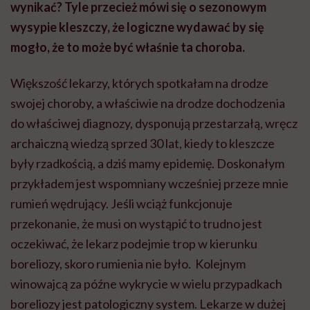
wynikać? Tyle przecież m
ó
wi się o sezonowym
wysypie kleszczy, że logiczne wydawać by się
mogł
o,
że to może być właśnie ta choroba.
Większość lekarzy, których spotkałam na drodze
swojej choroby, a właściwie na drodze dochodzenia
do właściwej diagnozy, dysponują przestarzałą, wręcz
archaiczną wiedzą sprzed 30 lat, kiedy to kleszcze
były rzadkością, a dziś mamy epidemię. Doskonałym
przykładem jest wspomniany wcześniej przeze mnie
rumień wędrujący. Jeśli wciąż funkcjonuje
przekonanie, że musi on wystąpić to trudno jest
oczekiwać, że lekarz podejmie trop w kierunku
boreliozy, skoro rumienia nie było. Kolejnym
winowajcą za późne wykrycie w wielu przypadkach
boreliozy jest patologiczny system. Lekarze w dużej