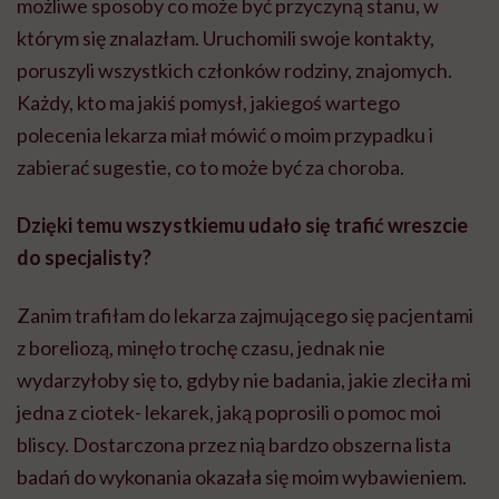
możliwe sposoby co może być przyczyną stanu, w
którym się znalazłam. Uruchomili swoje kontakty,
poruszyli wszystkich członków rodziny, znajomych.
Każdy, kto ma jakiś pomysł, jakiegoś wartego
polecenia lekarza miał mówić o moim przypadku i
zabierać sugestie, co to może być za choroba.
Dzięki temu wszystkiemu udał
o si
ę trafić wreszcie
do specjalisty?
Zanim trafiłam do lekarza zajmującego się pacjentami
z boreliozą, minęło trochę czasu, jednak nie
wydarzyłoby się to, gdyby nie badania, jakie zleciła mi
jedna z ciotek- lekarek, jaką poprosili o pomoc moi
bliscy. Dostarczona przez nią bardzo obszerna lista
badań do wykonania okazała się moim wybawieniem.