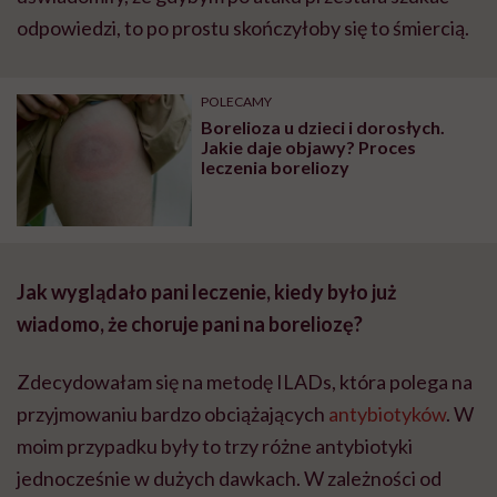
odpowiedzi, to po prostu skończyłoby się to śmiercią.
POLECAMY
Borelioza u dzieci i dorosłych.
Jakie daje objawy? Proces
leczenia boreliozy
Jak wyglądało pani leczenie, kiedy było już
wiadomo, że choruje pani na boreliozę
?
Zdecydowałam się na metodę ILADs, która polega na
przyjmowaniu bardzo obciążających
antybiotyków
. W
moim przypadku były to trzy różne antybiotyki
jednocześnie w dużych dawkach. W zależności od