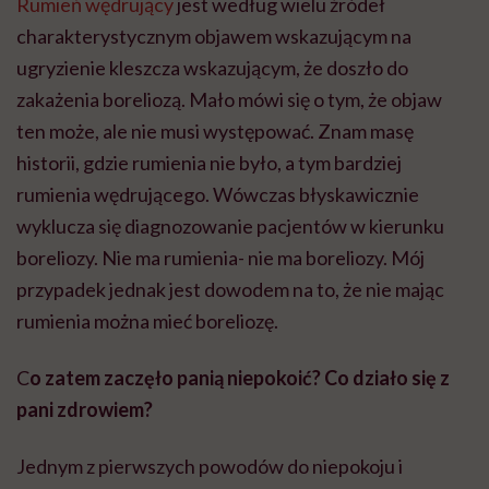
Rumień wędrujący
jest według wielu źródeł
charakterystycznym objawem wskazującym na
ugryzienie kleszcza wskazującym, że doszło do
zakażenia boreliozą. Mało mówi się o tym, że objaw
ten może, ale nie musi występować. Znam masę
historii, gdzie rumienia nie było, a tym bardziej
rumienia wędrującego. Wówczas błyskawicznie
wyklucza się diagnozowanie pacjentów w kierunku
boreliozy. Nie ma rumienia- nie ma boreliozy. Mój
przypadek jednak jest dowodem na to, że nie mając
rumienia można mieć boreliozę.
C
o zatem zaczęło panią niepokoić
?
Co działo się z
pani zdrowiem?
Jednym z pierwszych powodów do niepokoju i