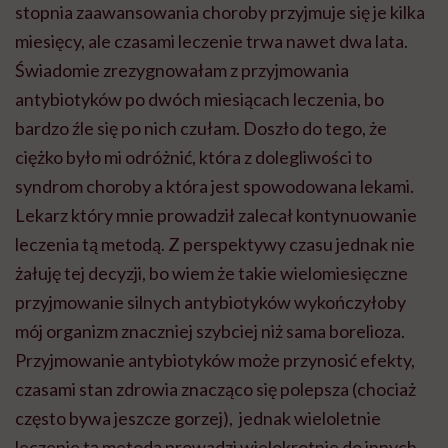
stopnia zaawansowania choroby przyjmuje się je kilka
miesięcy, ale czasami leczenie trwa nawet dwa lata.
Świadomie zrezygnowałam z przyjmowania
antybiotyków po dwóch miesiącach leczenia, bo
bardzo źle się po nich czułam. Doszło do tego, że
ciężko było mi odróżnić, która z dolegliwości to
syndrom choroby a która jest spowodowana lekami.
Lekarz który mnie prowadził zalecał kontynuowanie
leczenia tą metodą. Z perspektywy czasu jednak nie
żałuję tej decyzji, bo wiem że takie wielomiesięczne
przyjmowanie silnych antybiotyków wykończyłoby
mój organizm znaczniej szybciej niż sama borelioza.
Przyjmowanie antybiotyków może przynosić efekty,
czasami stan zdrowia znacząco się polepsza (chociaż
często bywa jeszcze gorzej), jednak wieloletnie
leczenie tą metodą prowadzi wielokrotnie do innych,