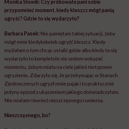
Monika Słowik: Czy pr
ó
bowała pani sobie
przypomnieć moment, kiedy kleszcz m
ó
gł panią
ugryźć? Gdzie to się wydarzył
o?
Barbara Pasek:
Nie pamiętam takiej sytuacji, żeby
mógł mnie kiedykolwiek ugryźć kleszcz. Kiedy
myślałam o tym chcąc ustalić gdzie albo kiedy to się
wydarzyło to kompletnie nie umiem wskazać
momentu, żebym miała na ciele jakieś nietypowe
ugryzienie. Zdarzyło się, że przebywając w Stanach
Zjednoczonych ugryzł mnie pająk i to praktycznie
jedyny epizod z ukąszeniem jakiego doświadczyłam.
Nie miałam również nieszczęsnego rumienia.
Nieszczęsnego, bo?