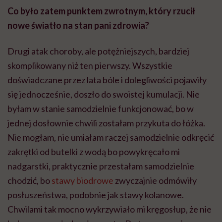
Co było zatem punktem zwrotnym, kt
ó
ry rzucił
nowe światło na stan pani zdrowia?
Drugi atak choroby, ale potężniejszych, bardziej
skomplikowany niż ten pierwszy. Wszystkie
doświadczane przez lata bóle i dolegliwości pojawiły
się jednocześnie, doszło do swoistej kumulacji. Nie
byłam w stanie samodzielnie funkcjonować, bo w
jednej dosłownie chwili zostałam przykuta do łóżka.
Nie mogłam, nie umiałam raczej samodzielnie odkręcić
zakrętki od butelki z wodą bo powykręcało mi
nadgarstki, praktycznie przestałam samodzielnie
chodzić, bo
stawy biodrowe
zwyczajnie odmówiły
posłuszeństwa, podobnie jak stawy kolanowe.
Chwilami tak mocno wykrzywiało mi kręgosłup, że nie