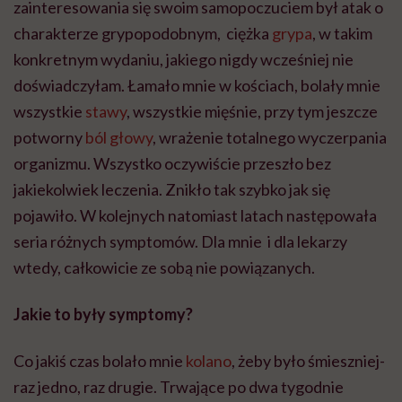
zainteresowania się swoim samopoczuciem był atak o
charakterze grypopodobnym, ciężka
grypa
, w takim
konkretnym wydaniu, jakiego nigdy wcześniej nie
doświadczyłam. Łamało mnie w kościach, bolały mnie
wszystkie
stawy
, wszystkie mięśnie, przy tym jeszcze
potworny
ból głowy
, wrażenie totalnego wyczerpania
organizmu. Wszystko oczywiście przeszło bez
jakiekolwiek leczenia. Znikło tak szybko jak się
pojawiło. W kolejnych natomiast latach następowała
seria różnych symptomów. Dla mnie i dla lekarzy
wtedy, całkowicie ze sobą nie powiązanych.
Jakie to były symptomy?
Co jakiś czas bolało mnie
kolano
, żeby było śmieszniej-
raz jedno, raz drugie. Trwające po dwa tygodnie