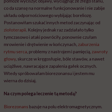
pomoże wyciszyć objawy, wyciągnąć ze złego stanu,
co da szansę na normalne funkcjonowanie i nie zabije
układu odpornościowego wybijając boreliozę.
Postanowiłam szukać innych metod zaczynając od
ziołoterapii
. Kolejny jednak raz zadziałało tylko
tymczasowo i ataki powróciły, ponownie czułam
mrowienie i drętwienie w kończynach,
zaburzenia
rytmu serca
, problemy z nastrojem i pamięcią,
zawroty
głowy
, skurcze w kręgosłupie, bóle stawów, a nawet
uciążliwe, nawracające zapalenia gałek ocznych.
Wtedy spróbowałam biorezonansu i jestem mu
wierna do dzisiaj.
Na czym polega leczenie tą
metod
ą
?
Biorezonans
bazuje na polu elektromagnetycznym.