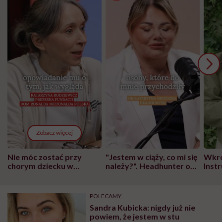
Zobacz więcej
Nie móc zostać przy
"Jestem w ciąży, co mi się
Wkró
chorym dziecku w
należy?". Headhunter o
Inst
szpitalu to tortura.
zmianie pokoleniowej u
atak
"Przeszkadzać w tym
kobiet w ciąży na rynku
wars
może chyba tylko
pracy
eksp
POLECAMY
głupota i brak
Sandra Kubicka: nigdy już nie
wyobraźni"
powiem, że jestem w stu