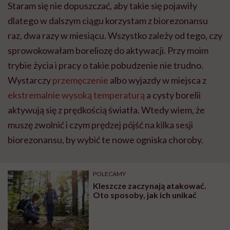
Staram się nie dopuszczać, aby takie się pojawiły
dlatego w dalszym ciągu korzystam z biorezonansu
raz, dwa razy w miesiącu. Wszystko zależy od tego, czy
sprowokowałam boreliozę do aktywacji. Przy moim
trybie życia i pracy o takie pobudzenie nie trudno.
Wystarczy
przemęczenie
albo wyjazdy w miejsca z
ekstremalnie wysoką temperaturą
a cysty borelii
aktywują się z prędkością światła. Wtedy wiem, że
muszę zwolnić i czym prędzej pójść na kilka sesji
biorezonansu, by wybić te nowe ogniska choroby.
POLECAMY
Kleszcze zaczynają atakować.
Oto sposoby, jak ich unikać