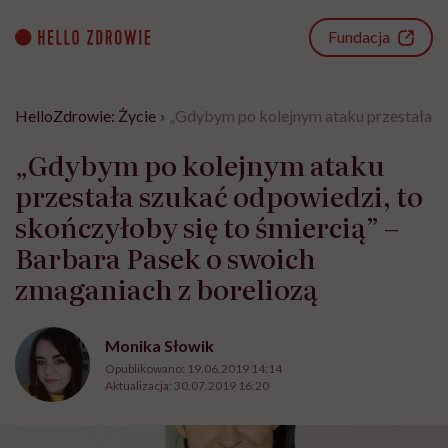
Go
to
Fundacja
content
HelloZdrowie: Życie
›
„Gdybym po kolejnym ataku przestała sz
„Gdybym po kolejnym ataku
przestała szukać odpowiedzi, to
skończyłoby się to śmiercią” –
Barbara Pasek o swoich
zmaganiach z boreliozą
Monika Słowik
Opublikowano:
19.06.2019 14:14
Aktualizacja:
30.07.2019 16:20