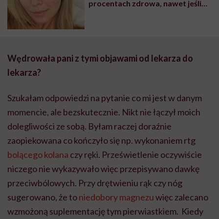
procentach zdrowa, nawet jeśli
kiedyś będę czuła się lepiej
Wędrowała pani z tymi objawami od lekarza do
lekarza?
Szukałam odpowiedzi na pytanie co mi jest w danym
momencie, ale bezskutecznie. Nikt nie łączył moich
dolegliwości ze sobą. Byłam raczej doraźnie
zaopiekowana co kończyło się np. wykonaniem rtg
bolącego kolana
czy ręki. Prześwietlenie oczywiście
niczego nie wykazywało więc przepisywano dawkę
przeciwbólowych. Przy drętwieniu rąk czy nóg
sugerowano, że to
niedobory magnezu
więc zalecano
wzmożoną suplementację tym pierwiastkiem. Kiedy