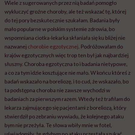
Wiele z sugerowanych przez nią badań pomogło
wykluczyć groźne choroby, ale też wskazać tę, której
do tej pory bezskutecznie szukałam. Badania były
mało popularne w polskim systemie zdrowia, bo
wspomniana ciotka-lekarka skłaniała się ku bliżej nie
nazwanej
chorobie egzotycznej
. Podróżowałam do
krajów egzotycznych więc trop ten był jak najbardziej
słuszny. Choroba egzotyczna to i badania nietypowe,
a co za tym idzie kosztujące nie mało. W końcu któreś z
badań wskazało na boreliozę, i to cud, że wskazało, bo
ta podstępna choroba nie zawsze wychodzi w
badaniach za pierwszym razem. Wtedy też trafiłam do
lekarza zajmującego się pacjentami z boreliozą, który
stwierdził po zebraniu wywiadu, że kolejnego ataku
bym nie przeżyła. Te słowa wbiły mnie w fotel,
uświadomiły, że gdybym po ataku przestała szukać