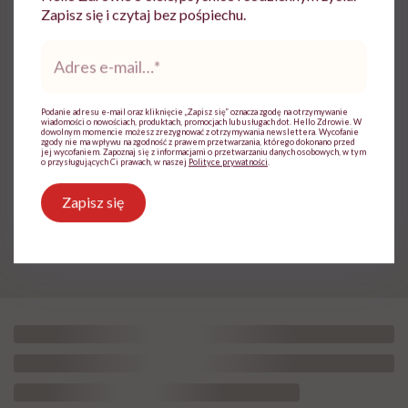
Zapisz się i czytaj bez pośpiechu.
Adres
„Otyłość to nie problem
e-
mail
*
estetyczny, lecz przewlekła
Podanie adresu e-mail oraz kliknięcie „Zapisz się” oznacza zgodę na otrzymywanie
choroba”. Prof. Karolina Kłoda,
wiadomości o nowościach, produktach, promocjach lub usługach dot. Hello Zdrowie. W
dowolnym momencie możesz zrezygnować z otrzymywania newslettera. Wycofanie
która mierzy się z tym
zgody nie ma wpływu na zgodność z prawem przetwarzania, którego dokonano przed
jej wycofaniem. Zapoznaj się z informacjami o przetwarzaniu danych osobowych, w tym
o przysługujących Ci prawach, w naszej
Polityce prywatności
.
schorzeniem, mówi pacjentom:
to nie wasza wina
Zapisz się