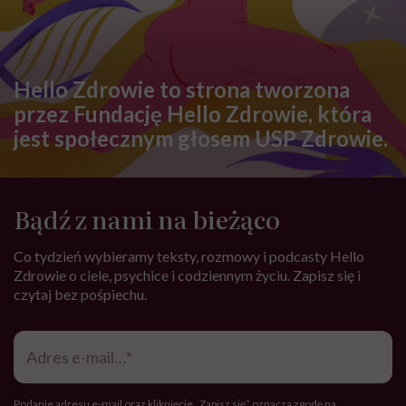
Hello Zdrowie to strona tworzona
przez Fundację Hello Zdrowie, która
jest społecznym głosem USP Zdrowie.
Bądź z nami na bieżąco
Co tydzień wybieramy teksty, rozmowy i podcasty Hello
Zdrowie o ciele, psychice i codziennym życiu. Zapisz się i
czytaj bez pośpiechu.
Adres
e-
mail
*
Podanie adresu e-mail oraz kliknięcie „Zapisz się” oznacza zgodę na