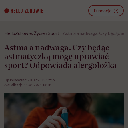
Go
to
Fundacja
content
HelloZdrowie: Życie
›
Sport
›
Astma a nadwaga. Czy będąc ast
Astma a nadwaga. Czy będąc
astmatyczką mogę uprawiać
sport? Odpowiada alergolożka
Opublikowano:
20.09.2019 12:15
Aktualizacja:
11.01.2024 15:48