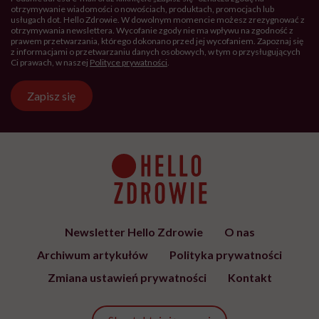
otrzymywanie wiadomości o nowościach, produktach, promocjach lub
usługach dot. Hello Zdrowie. W dowolnym momencie możesz zrezygnować z
otrzymywania newslettera. Wycofanie zgody nie ma wpływu na zgodność z
prawem przetwarzania, którego dokonano przed jej wycofaniem. Zapoznaj się
z informacjami o przetwarzaniu danych osobowych, w tym o przysługujących
Ci prawach, w naszej
Polityce prywatności
.
Zapisz się
Newsletter Hello Zdrowie
O nas
Archiwum artykułów
Polityka prywatności
Zmiana ustawień prywatności
Kontakt