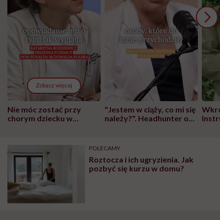
Zobacz więcej
Nie móc zostać przy
"Jestem w ciąży, co mi się
Wkró
chorym dziecku w
należy?". Headhunter o
Inst
szpitalu to tortura.
zmianie pokoleniowej u
atak
"Przeszkadzać w tym
kobiet w ciąży na rynku
wars
może chyba tylko
pracy
eksp
POLECAMY
głupota i brak
Roztocza i ich ugryzienia. Jak
wyobraźni"
pozbyć się kurzu w domu?