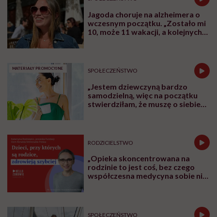
Jagoda choruje na alzheimera o
wczesnym początku. „Zostało mi
10, może 11 wakacji, a kolejnych
nie będę już świadoma”
MATERIAŁY PROMOCYJNE
SPOŁECZEŃSTWO
„Jestem dziewczyną bardzo
samodzielną, więc na początku
stwierdziłam, że muszę o siebie
zadbać”. Emilia Pobiedzińska o
słodko-gorzkim doświadczeniu
menopauzy
RODZICIELSTWO
„Opieka skoncentrowana na
rodzinie to jest coś, bez czego
współczesna medycyna sobie nie
poradzi”
SPOŁECZEŃSTWO