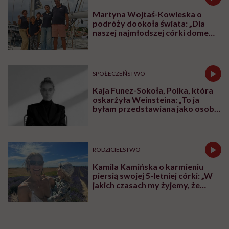
Martyna Wojtaś-Kowieska o
podróży dookoła świata: „Dla
naszej najmłodszej córki domem
jest jacht. Miała dwa latka, kiedy
wypływaliśmy w rejs”
SPOŁECZEŃSTWO
Kaja Funez-Sokoła, Polka, która
oskarżyła Weinsteina: „To ja
byłam przedstawiana jako osoba,
która musi się bronić”
RODZICIELSTWO
Kamila Kamińska o karmieniu
piersią swojej 5-letniej córki: „W
jakich czasach my żyjemy, że
naturalne sprawy musimy
normalizować?”