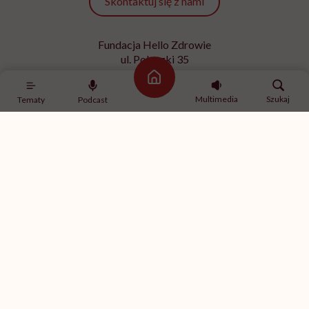
Skontaktuj się z nami
Fundacja Hello Zdrowie
ul. Poleczki 35
02-822 Warszawa
Strona główna
NIP 9512613236
Multimedia
Szukaj
Tematy
Podcast
Kontakt z redakcją
redakcja@hellozdrowie.pl
Dołącz do naszej społeczności
Właścicielem serwisu
HelloZdrowie
jest Fundacja należąca
do
USP Zdrowie sp. z o.o.
, które jest częścią
USP Group
.
Treści zawarte w serwisie HelloZdrowie mają charakter
informacyjno-edukacyjny. Jeśli potrzebujesz porady
odnośnie swojego stanu zdrowia, skonsultuj się z lekarzem
lub farmaceutą.