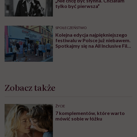
„Nie chcę być słynna. Chciałam
tylko być pierwsza”
SPOŁECZEŃSTWO
Kolejna edycja najpiękniejszego
festiwalu w Polsce już niebawem.
Spotkajmy się na All Inclusive Film
Festival w Jastarni!
Zobacz także
ŻYCIE
7 komplementów, które warto
mówić sobie w łóżku