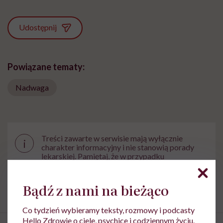
Udostępnij
Powiązane tematy:
Nadwaga
Treści zawarte w serwisie mają wyłącznie
i
charakter informacyjny i nie stanowią porady
lekarskiej. Pamiętaj, że w przypadku
problemów ze zdrowiem należy bezwzględnie
skonsultować się z lekarzem.
Bądź z nami na bieżąco
Co tydzień wybieramy teksty, rozmowy i podcasty
Hello Zdrowie o ciele, psychice i codziennym życiu.