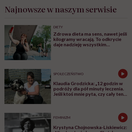
Najnowsze w naszym serwisie
DIETY
Zdrowa dieta ma sens, nawet jeśli
kilogramy wracają. To odkrycie
daje nadzieję wszystkim
walczącym z efektem jo-jo
SPOŁECZEŃSTWO
Klaudia Grodzicka: „12 godzin w
podróży dla pół minuty leczenia.
Jeśli ktoś mnie pyta, czy cały ten
trud ma sens, bez wahania
odpowiadam: 'tak’”
FEMINIZM
Krystyna Chojnowska-Liskiewicz: