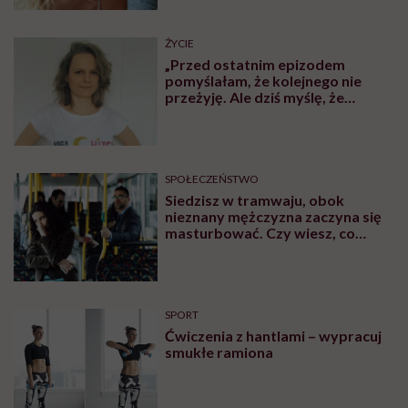
ŻYCIE
„Przed ostatnim epizodem
pomyślałam, że kolejnego nie
przeżyję. Ale dziś myślę, że
przeżyję, tylko wcześniej pójdę
po pomoc”. Alicja o wychodzeniu z
depresji
SPOŁECZEŃSTWO
Siedzisz w tramwaju, obok
nieznany mężczyzna zaczyna się
masturbować. Czy wiesz, co
robić?
SPORT
Ćwiczenia z hantlami – wypracuj
smukłe ramiona