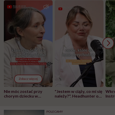
Zobacz więcej
Nie móc zostać przy
"Jestem w ciąży, co mi się
Wkró
chorym dziecku w
należy?". Headhunter o
Inst
szpitalu to tortura.
zmianie pokoleniowej u
atak
"Przeszkadzać w tym
kobiet w ciąży na rynku
wars
może chyba tylko
pracy
eksp
POLECAMY
głupota i brak