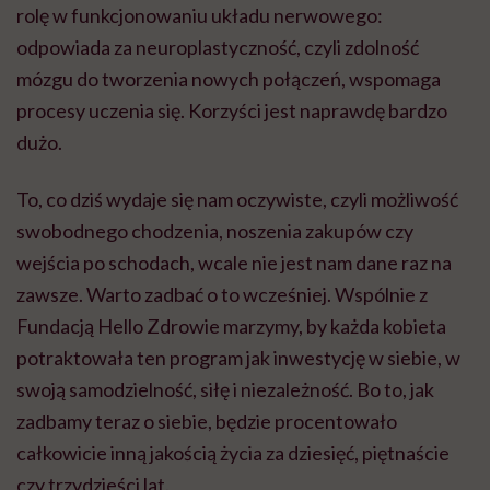
rolę w funkcjonowaniu układu nerwowego:
odpowiada za neuroplastyczność, czyli zdolność
mózgu do tworzenia nowych połączeń, wspomaga
procesy uczenia się. Korzyści jest naprawdę bardzo
dużo.
To, co dziś wydaje się nam oczywiste, czyli możliwość
swobodnego chodzenia, noszenia zakupów czy
wejścia po schodach, wcale nie jest nam dane raz na
zawsze. Warto zadbać o to wcześniej. Wspólnie z
Fundacją Hello Zdrowie marzymy, by każda kobieta
potraktowała ten program jak inwestycję w siebie, w
swoją samodzielność, siłę i niezależność. Bo to, jak
zadbamy teraz o siebie, będzie procentowało
całkowicie inną jakością życia za dziesięć, piętnaście
czy trzydzieści lat.