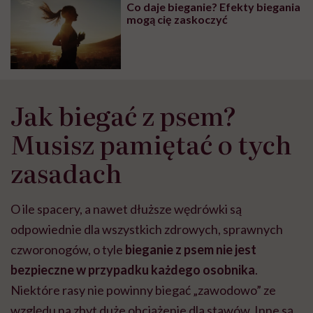
Co daje bieganie? Efekty biegania
wyobraźni"
mogą cię zaskoczyć
Jak biegać z psem?
Musisz pamiętać o tych
zasadach
O ile spacery, a nawet dłuższe wędrówki są
odpowiednie dla wszystkich zdrowych, sprawnych
czworonogów, o tyle
bieganie z psem nie jest
bezpieczne w przypadku każdego osobnika
.
Niektóre rasy nie powinny biegać „zawodowo” ze
względu na zbyt duże obciążenie dla stawów. Inne są