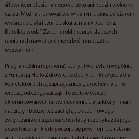
siłownię, profesjonalnego sprzętu ani godzin wolnego
czasu. Można trenować we własnym domu, z ciężarem
własnego ciała i tym, co akurat mamy pod ręką.
Butelki z wodą? Żaden problem, przy słabszych
ramionach nawet one mogą być na początku
wyzwaniem.
Program „Silna i sprawna”, który stworzyłam wspólnie
z Fundacją Hello Zdrowie, to dobry punkt wyjścia dla
kobiet, które chcą zaprzyjaźnić się z ruchem, ale nie
wiedzą, od czego zacząć. To zestaw ćwiczeń
ukierunkowanych na wzmocnienie ciała, który – mam
nadzieję – będzie też zachętą do stopniowego
zwiększania obciążenia. Chciałabym, żeby każda jego
uczestniczka – kiedy poczuje się pewniej i ruch stanie
się jej nawykiem – zamieniła butelki z wodą na małe