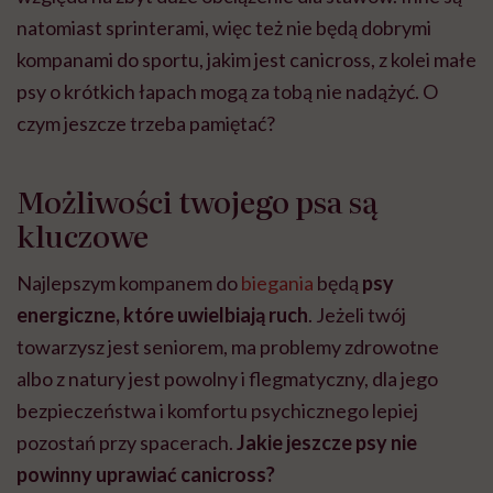
natomiast sprinterami, więc też nie będą dobrymi
kompanami do sportu, jakim jest canicross, z kolei małe
psy o krótkich łapach mogą za tobą nie nadążyć. O
czym jeszcze trzeba pamiętać?
Możliwości twojego psa są
kluczowe
Najlepszym kompanem do
biegania
będą
psy
energiczne, które uwielbiają ruch
. Jeżeli twój
towarzysz jest seniorem, ma problemy zdrowotne
albo z natury jest powolny i flegmatyczny, dla jego
bezpieczeństwa i komfortu psychicznego lepiej
pozostań przy spacerach.
Jakie jeszcze psy nie
powinny uprawiać canicross?