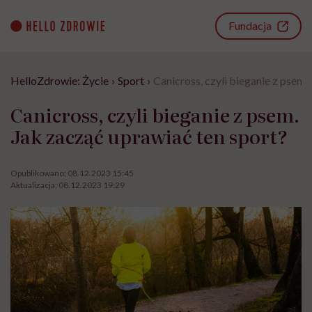
Go
to
Fundacja
content
HelloZdrowie: Życie
›
Sport
›
Canicross, czyli bieganie z psem.
Canicross, czyli bieganie z psem.
Jak zacząć uprawiać ten sport?
Opublikowano:
08.12.2023 15:45
Aktualizacja:
08.12.2023 19:29