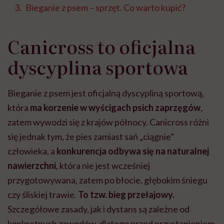
Bieganie z psem – sprzęt. Co warto kupić?
Canicross to oficjalna
dyscyplina sportowa
Bieganie z psem jest oficjalną dyscypliną sportową,
która
ma korzenie w wyścigach psich zaprzęgów
,
zatem wywodzi się z krajów północy. Canicross różni
się jednak tym, że pies zamiast sań „ciągnie”
człowieka, a
konkurencja odbywa się na naturalnej
nawierzchni
, która nie jest wcześniej
przygotowywana, zatem po błocie, głębokim śniegu
czy śliskiej trawie.
To tzw. bieg przełajowy.
Szczegółowe zasady, jak i dystans są zależne od
konkretnych zawodów, dlatego przed przystąpieniem