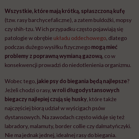
Wszystkie, które mają krótką, spłaszczoną kufę
(tzw. rasy barchycefaliczne), a zatem buldożki, mopsy
czy shih-tzu. W ich przypadku często pojawiają się
patologie w obrębie
układu oddechowego
, dlatego
podczas dużego wysiłku fizycznego
mogą mieć
problemy z poprawną wymianą gazową
, co w
konsekwencji prowadzi do niedotlenienia organizmu.
Wobec tego,
jakie psy do biegania będą najlepsze
?
Jeżeli chodzi o rasy,
w roli długodystansowych
biegaczy najlepiej czują się husky
, które także
najczęściej biorą udział w wyścigach psów
dystansowych. Na zawodach często widuje się też
labradory, malamuty, border collie czy dalmatyńczyki.
Nie ma jednak jednej, idealnej rasy do biegania.