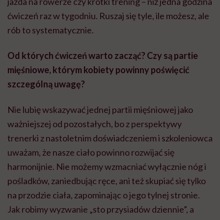
jazda na rowerze czy krótki trening – niż jedna godzina
ćwiczeń raz w tygodniu. Ruszaj się tyle, ile możesz, ale
rób to systematycznie.
Od których ćwiczeń warto zacząć? Czy są partie
mięśniowe, którym kobiety powinny poświęcić
szczególną uwagę?
Nie lubię wskazywać jednej partii mięśniowej jako
ważniejszej od pozostałych, bo z perspektywy
trenerki z nastoletnim doświadczeniem i szkoleniowca
uważam, że nasze ciało powinno rozwijać się
harmonijnie. Nie możemy wzmacniać wyłącznie nóg i
pośladków, zaniedbując ręce, ani też skupiać się tylko
na przodzie ciała, zapominając o jego tylnej stronie.
Jak robimy wyzwanie „sto przysiadów dziennie”, a