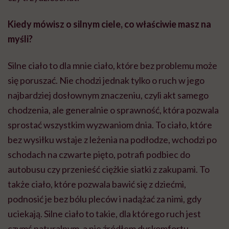
Kiedy mówisz o silnym ciele, co właściwie masz na
myśli?
Silne ciało to dla mnie ciało, które bez problemu może
się poruszać. Nie chodzi jednak tylko o ruch w jego
najbardziej dosłownym znaczeniu, czyli akt samego
chodzenia, ale generalnie o sprawność, która pozwala
sprostać wszystkim wyzwaniom dnia. To ciało, które
bez wysiłku wstaje z leżenia na podłodze, wchodzi po
schodach na czwarte pięto, potrafi podbiec do
autobusu czy przenieść ciężkie siatki z zakupami. To
także ciało, które pozwala bawić się z dziećmi,
podnosić je bez bólu pleców i nadążać za nimi, gdy
uciekają. Silne ciało to takie, dla którego ruch jest
czymś naturalnym, a nie źródłem dyskomfortu.