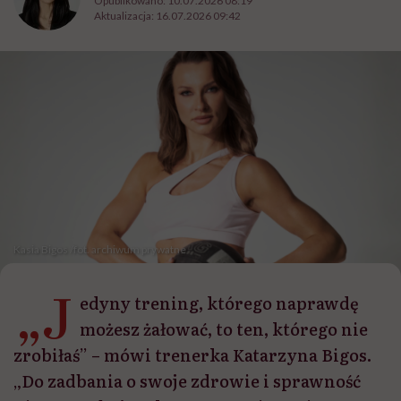
Opublikowano:
10.07.2026 08:19
Aktualizacja:
16.07.2026 09:42
Kasia Bigos /fot. archiwum prywatne
„J
edyny trening, którego naprawdę
możesz żałować, to ten, którego nie
zrobiłaś” – mówi trenerka Katarzyna Bigos.
„Do zadbania o swoje zdrowie i sprawność