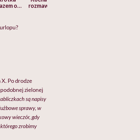
razem o
rozmawiać o pieniądzach".
lat? Dorota Sz
a nami
Ekspertka wyjaśnia,
"Człowiek myśla
cko-
dlaczego to błędne
swój organizm"
myślenie
 urlopu?
 X. Po drodze
 podobnej zielonej
tabliczkach są napisy
służbowe sprawy, w
tkowy wieczór, gdy
 którego zrobimy