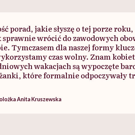
ć porad, jakie słyszę o tej porze roku,
ak sprawnie wrócić do zawodowych ob
pie. Tymczasem dla naszej formy klucz
 wykorzystamy czas wolny. Znam kobiet
dniowych wakacjach są wypoczęte bard
eżanki, które formalnie odpoczywały t
olożka Anita Kruszewska