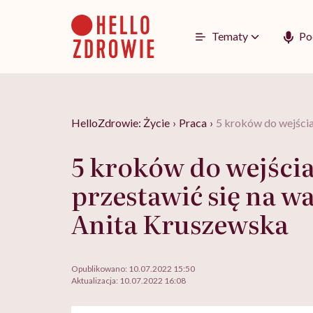
Go
to
content
Tematy
Po
HelloZdrowie: Życie
›
Praca
›
5 kroków do wejścia
5 kroków do wejścia
przestawić się na w
Anita Kruszewska
Opublikowano:
10.07.2022 15:50
Aktualizacja:
10.07.2022 16:08