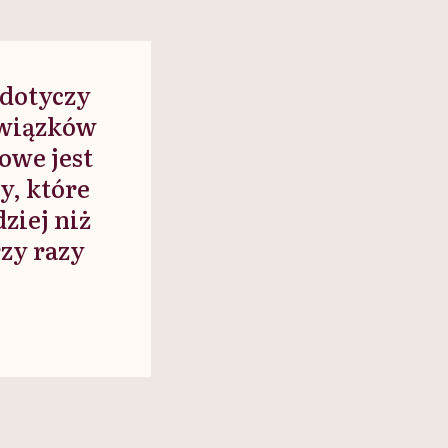
 dotyczy
owiązków
owe jest
y, które
ziej niż
rzy razy