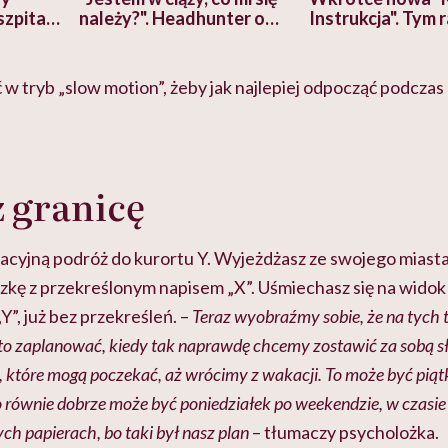
szpitalu
należy?". Headhunter o
Instrukcja". Tym 
szkadzać
zmianie pokoleniowej u
atakach paniki. Z
tylko
kobiet w ciąży na rynku
warsztat pacjen
braźni"
pracy
ekspercki
 w tryb „slow motion”, żeby jak najlepiej odpocząć podczas
 granicę
cyjną podróż do kurortu Y. Wyjeżdżasz ze swojego miasta
iczkę z przekreślonym napisem „X”. Uśmiechasz się na widok
„Y”, już bez przekreśleń. –
Teraz wyobraźmy sobie, że na tych 
arto zaplanować, kiedy tak naprawdę chcemy zostawić za sobą 
, które mogą poczekać, aż wrócimy z wakacji. To może być pią
o równie dobrze może być poniedziałek po weekendzie, w czasie
h papierach, bo taki był nasz plan
– tłumaczy psycholożka.