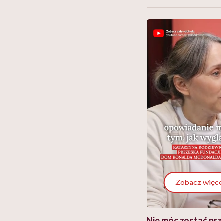
Zobacz więce
 i miał
Najlepsza dieta wydaje się
Nie móc zostać pr