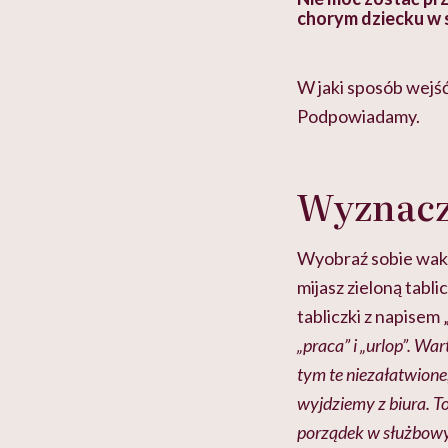
 lekko
banalna, a może
chorym dziecku w 
ie”
zapobiegać nowotworom
to tortura. "Prze
w tym może chyba 
głupota i brak wyo
W jaki sposób wejść
Podpowiadamy.
Wyznacz
Wyobraź sobie waka
mijasz zieloną tabl
tabliczki z napisem 
„praca” i „urlop”. W
tym te niezałatwione
wyjdziemy z biura. T
porządek w służbowyc