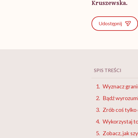
Kruszewska.
Udostępnij
SPIS TREŚCI
Wyznacz grani
Bądź wyrozum
Zrób coś tylko 
Wykorzystaj to
Zobacz, jak szy