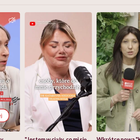
j
zy
"Jestem w ciąży, co mi się
Wkrótce nowa "