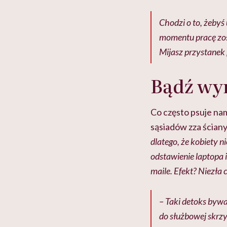
Chodzi o to, żebyś
momentu pracę zost
Mijasz przystanek 
Bądź wy
Co często psuje na
sąsiadów zza ścian
dlatego, że kobiety n
odstawienie laptopa 
maile. Efekt? Niezła
– Taki detoks bywa
do służbowej skrzyn