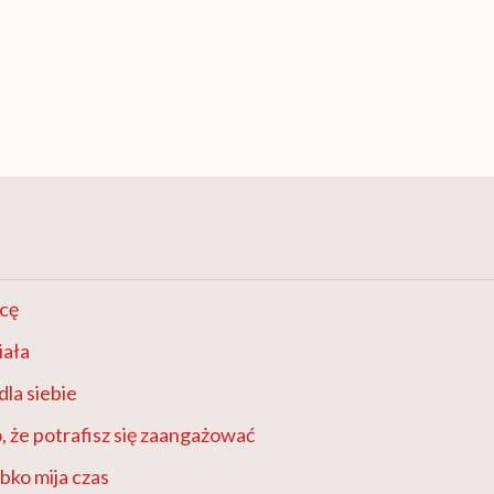
cę
iała
dla siebie
, że potrafisz się zaangażować
bko mija czas