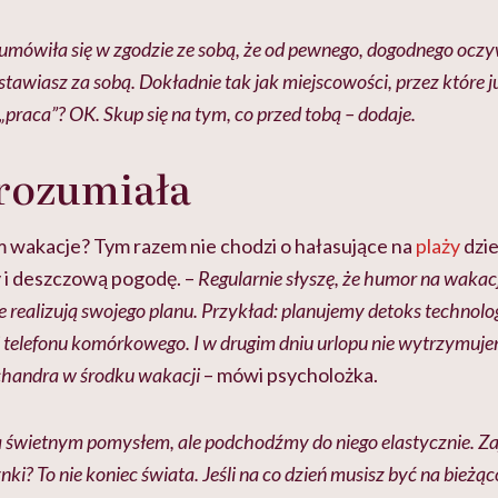
 umówiła się w zgodzie ze sobą, że od pewnego, dogodnego oczyw
awiasz za sobą. Dokładnie tak jak miejscowości, przez które j
„praca”? OK. Skup się na tym, co przed tobą – dodaje.
rozumiała
m wakacje? Tym razem nie chodzi o hałasujące na
plaży
dzie
y i deszczową pogodę. –
Regularnie słyszę, że humor na wakac
ie realizują swojego planu. Przykład: planujemy detoks technolog
i telefonu komórkowego. I w drugim dniu urlopu nie wytrzymuj
 chandra w środku wakacji
– mówi psycholożka.
 świetnym pomysłem, ale podchodźmy do niego elastycznie. Zaj
ki? To nie koniec świata. Jeśli na co dzień musisz być na bieżąc