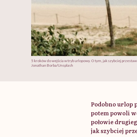
5 kroków do wejścia w tryb urlopowy. O tym, jak szybciej przesta
Jonathan Borba/Unsplash
Podobno urlop p
potem powoli wc
połowie drugie
jak szybciej prz