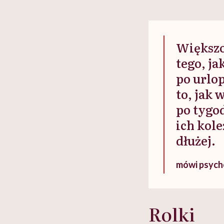
Większoś
tego, j
po urlo
to, jak
po tygo
ich kol
dłużej.
mówi psych
Rolki