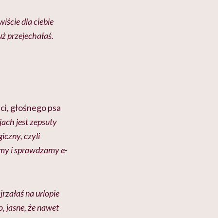
iście dla ciebie
uż przejechałaś.
ci, głośnego psa
jach jest zepsuty
iczny, czyli
emy i sprawdzamy e-
rzałaś na urlopie
o, jasne, że nawet