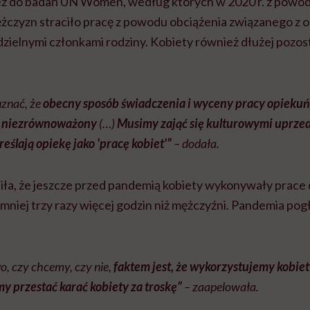
ież do badań UN Women, według których w 2020 r. z powo
ężczyzn straciło pracę z powodu obciążenia związanego z 
dzielnymi członkami rodziny. Kobiety również dłużej pozo
znać, że
obecny sposób świadczenia i wyceny pracy opiekuńc
i niezrównoważony
(…)
Musimy zająć się kulturowymi uprzed
eślają opiekę jako 'pracę kobiet'”
– dodała.
ła, że jeszcze przed pandemią kobiety wykonywały prace
mniej trzy razy więcej godzin niż mężczyźni. Pandemia pogł
o, czy chcemy, czy nie,
faktem jest, że wykorzystujemy kobie
my przestać karać kobiety za troskę”
– zaapelowała.