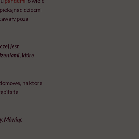
du
pandemii
o wiele
opieką nad dziećmi
stawały poza
zej jest
zeniami, które
 domowe, na które
ębiła te
ty. Mówiąc