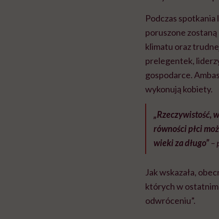
Podczas spotkania l
poruszone zostaną 
klimatu oraz trudne
prelegentek, liderz
gospodarce. Ambasa
wykonują kobiety.
„Rzeczywistość, w
równości płci może
wieki za długo”
– 
Jak wskazała, obecn
których w ostatnim
odwróceniu”.