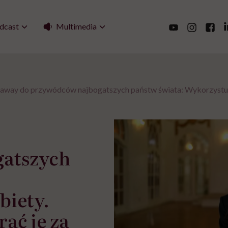
Multimedia
dcast
away do przywódców najbogatszych państw świata: Wykorzystuje
atszych
biety.
ać je za