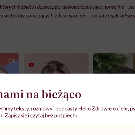
 których kobiety i dziewczęta doświadczały jako normalne – pr
a wyborów dotyczących własnego ciała – zostały nagle odebra
nami na bieżąco
ramy teksty, rozmowy i podcasty Hello Zdrowie o ciele, ps
 Zapisz się i czytaj bez pośpiechu.