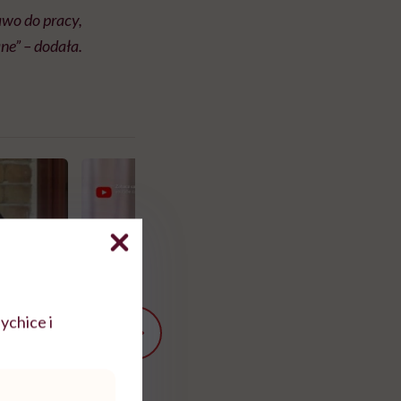
awo do pracy,
ne” – dodała.
ychice i