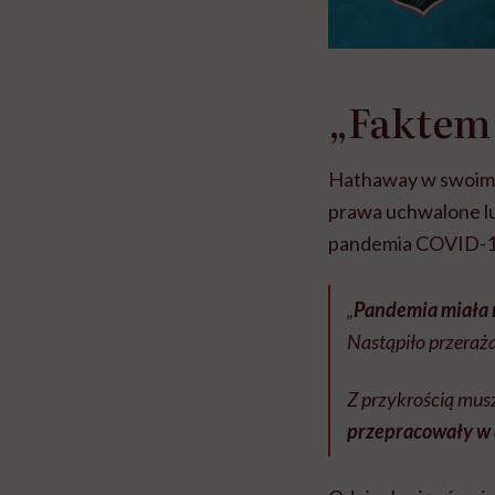
„Faktem 
Hathaway w swoim p
prawa uchwalone lub
pandemia COVID-1
„
Pandemia miała n
Nastąpiło przeraż
Z przykrością musz
przepracowały w