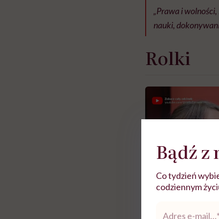
„Prawa i wolności,
nauki, dokonywani
Rolki
Bądź z 
Co tydzień wybie
codziennym życiu.
Adres
e-