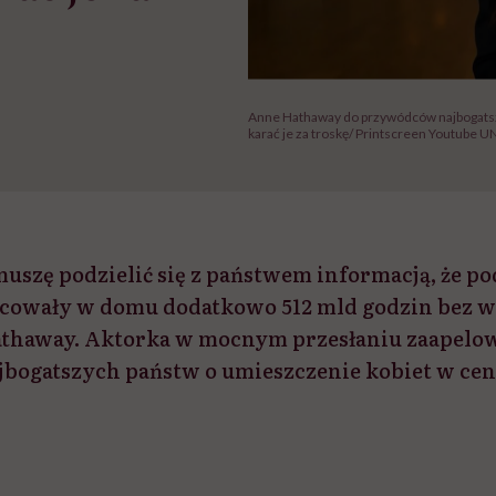
Anne Hathaway do przywódców najbogatsz
karać je za troskę/ Printscreen Youtube
muszę podzielić się z państwem informacją, że p
acowały w domu dodatkowo 512 mld godzin bez w
thaway. Aktorka w mocnym przesłaniu zaapelow
bogatszych państw o umieszczenie kobiet w ce