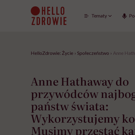
Go
to
content
Tematy
Po
HelloZdrowie: Życie
›
Społeczeństwo
›
Anne Hath
Anne Hathaway do
przywódców najbog
państw świata:
Wykorzystujemy ko
Musimy przestać kar