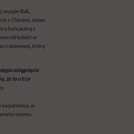
 wyspie Bali,
ch z Chinami, zmian
óra była jedną z
em roli kobiet w
racy domowej, którą
ostępu osiągnięcie
, że to o trzy
y.
ę na państwa, w
dramatycznemu