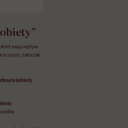
obiety”
kobiet mają wpływ
 kryzysy, takie jak
tknęła kobiety.
obiety
reśliła.