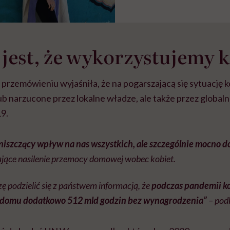
jest, że wykorzystujemy k
rzemówieniu wyjaśniła, że na pogarszającą się sytuację 
 narzucone przez lokalne władze, ale także przez globalne
9.
iszczący wpływ na nas wszystkich, ale szczególnie mocno do
ające nasilenie przemocy domowej wobec kobiet.
ę podzielić się z państwem informacją, że
podczas pandemii k
 domu dodatkowo 512 mld godzin bez wynagrodzenia”
– podk