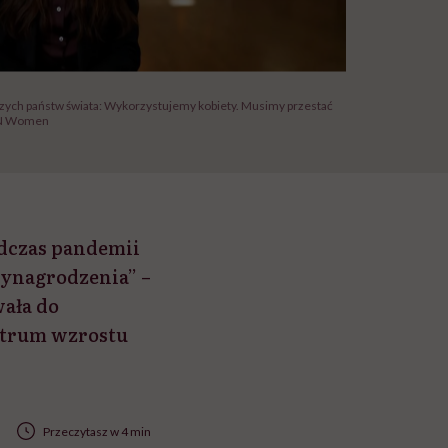
ych państw świata: Wykorzystujemy kobiety. Musimy przestać
 UN Women
odczas pandemii
ynagrodzenia” –
ała do
ntrum wzrostu
Przeczytasz w 4 min