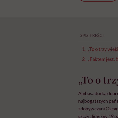
SPIS TREŚCI
„To o trzy wiek
„Faktem jest, 
„To o trz
Ambasadorka dobre
najbogatszych pań
zdobywczyni Oscara
szczyt liderów 19 p