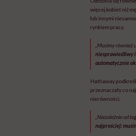
Odniosła się równ
więcej kobiet niż m
lub innymi niesamo
rynkiem pracy.
„Musimy również u
niesprawiedliwy 
automatycznie okr
Hathaway podkreśli
przeznaczały co naj
nierówności.
„Niezależnie od teg
najprościej: musi