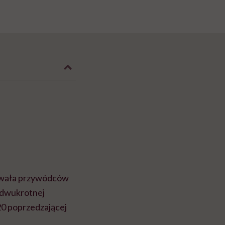
ezwała przywódców
 dwukrotnej
20 poprzedzającej