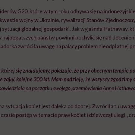
iderów G20, które w tym roku odbywa się na indonezyjskiej
kwestie wojny w Ukrainie, rywalizacji Stanów Zjednoczony
j sytuacji globalnej gospodarki. Jak wyjaśniła Hathaway, kt
y najbogatszych państw powinni pochylić się nad docenieni
dorka zwróciła uwagę na palący problem nieodpłatnej p
 której się znajdujemy, pokazuje, że przy obecnym tempie p
 zająć kolejne 300 lat. Mam nadzieję, że wszyscy zgodzimy się
powiedziała na początku swojego przemówienia Anne Hathawa
a sytuacja kobiet jest daleka od dobrej. Zwróciła tu uwag
 czasie postęp w temacie praw kobiet i dziewcząt uległ „