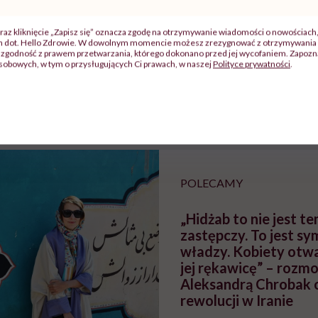
raz kliknięcie „Zapisz się” oznacza zgodę na otrzymywanie wiadomości o nowościach
j
ch dot. Hello Zdrowie. W dowolnym momencie możesz zrezygnować z otrzymywania 
zgodność z prawem przetwarzania, którego dokonano przed jej wycofaniem. Zapoznaj
sobowych, w tym o przysługujących Ci prawach, w naszej
Polityce prywatności
.
zy
"Jestem w ciąży, co mi się
Wkrótce nowa "
szpitalu
należy?". Headhunter o
Instrukcja". Tym 
szkadzać
zmianie pokoleniowej u
atakach paniki. Z
tylko
kobiet w ciąży na rynku
warsztat pacjen
braźni"
pracy
ekspercki
POLECAMY
„Hidżab to nie jest t
zastępczy. To jest sy
władzy. Kobiety otwa
jej rękawicę” – rozm
Aleksandrą Chrobak o
rewolucji w Iranie