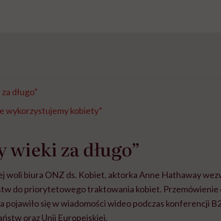
i za długo”
że wykorzystujemy kobiety”
y wieki za długo”
j woli biura ONZ ds. Kobiet, aktorka Anne Hathaway w
stw do priorytetowego traktowania kobiet. Przemówienie
 pojawiło się w wiadomości wideo podczas konferencji B
aństw oraz Unii Europejskiej.