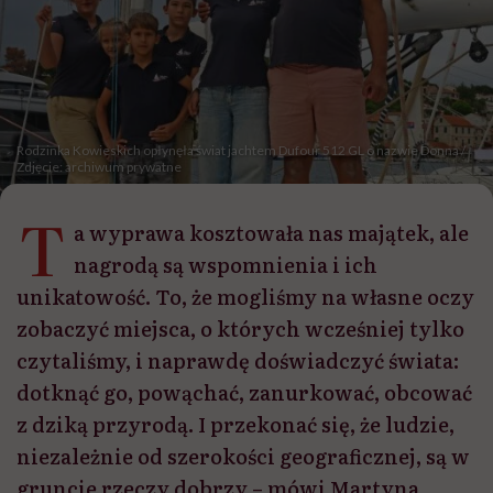
Rodzinka Kowieskich opłynęła świat jachtem Dufour 512 GL o nazwie Donna /
Zdjęcie: archiwum prywatne
T
a wyprawa kosztowała nas majątek, ale
nagrodą są wspomnienia i ich
unikatowość. To, że mogliśmy na własne oczy
zobaczyć miejsca, o których wcześniej tylko
czytaliśmy, i naprawdę doświadczyć świata:
dotknąć go, powąchać, zanurkować, obcować
z dziką przyrodą. I przekonać się, że ludzie,
niezależnie od szerokości geograficznej, są w
gruncie rzeczy dobrzy – mówi Martyna