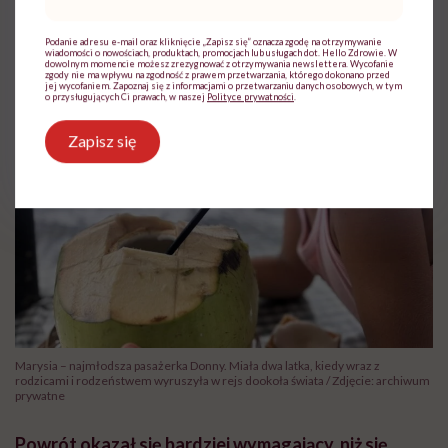
mail
*
Podanie adresu e-mail oraz kliknięcie „Zapisz się” oznacza zgodę na otrzymywanie
wiadomości o nowościach, produktach, promocjach lub usługach dot. Hello Zdrowie. W
dowolnym momencie możesz zrezygnować z otrzymywania newslettera. Wycofanie
zgody nie ma wpływu na zgodność z prawem przetwarzania, którego dokonano przed
jej wycofaniem. Zapoznaj się z informacjami o przetwarzaniu danych osobowych, w tym
o przysługujących Ci prawach, w naszej
Polityce prywatności
.
Zapisz się
Marysia – najmłodsza pasażerka Donny. Miała dwa latka, kiedy wraz z
rodzicami i rodzeństwem wyruszyła w rejs dookoła świata / Zdjęcie: archiwum
prywatne
Powrót okazał się bardziej wymagający, niż się