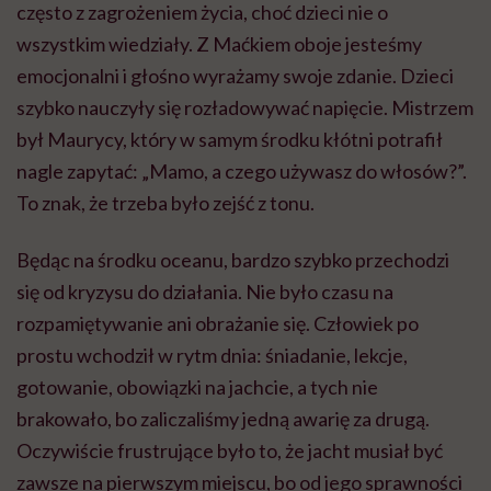
często z zagrożeniem życia, choć dzieci nie o
wszystkim wiedziały. Z Maćkiem oboje jesteśmy
emocjonalni i głośno wyrażamy swoje zdanie. Dzieci
szybko nauczyły się rozładowywać napięcie. Mistrzem
był Maurycy, który w samym środku kłótni potrafił
nagle zapytać: „Mamo, a czego używasz do włosów?”.
To znak, że trzeba było zejść z tonu.
Będąc na środku oceanu, bardzo szybko przechodzi
się od kryzysu do działania. Nie było czasu na
rozpamiętywanie ani obrażanie się. Człowiek po
prostu wchodził w rytm dnia: śniadanie, lekcje,
gotowanie, obowiązki na jachcie, a tych nie
brakowało, bo zaliczaliśmy jedną awarię za drugą.
Oczywiście frustrujące było to, że jacht musiał być
zawsze na pierwszym miejscu, bo od jego sprawności