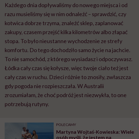
Każdego dnia dopływaliśmy do nowego miejsca i od
razu musieliśmy się w nim odnaleźć – sprawdzić, czy
kotwica dobrze trzyma, znaleźć sklep, zaplanować
zakupy, czasem przejść kilka kilometrów albo złapać
stopa. To było nieustanne wychodzenie ze strefy
komfortu. Do tego dochodziło samo życie na jachcie.
To nie samochód, z którego wysiadasz i odpoczywasz.
Łódka cały czas się kołysze, więc twoje ciało też jest
cały czas w ruchu. Dzieci różnie to znosiły, zwłaszcza
gdy pogoda nie rozpieszczała. W Australii
zrozumiałam, że choć podróż jest niezwykła, to one
potrzebują rutyny.
POLECAMY
Martyna Wojtaś-Kowieska: Wiele
osób myśli, że jestem na