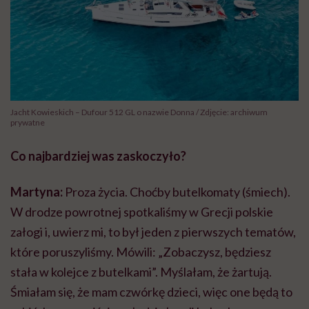
Jacht Kowieskich – Dufour 512 GL o nazwie Donna / Zdjęcie: archiwum
prywatne
Co najbardziej was zaskoczyło?
Martyna:
Proza życia. Choćby butelkomaty (śmiech).
W drodze powrotnej spotkaliśmy w Grecji polskie
załogi i, uwierz mi, to był jeden z pierwszych tematów,
które poruszyliśmy. Mówili: „Zobaczysz, będziesz
stała w kolejce z butelkami”. Myślałam, że żartują.
Śmiałam się, że mam czwórkę dzieci, więc one będą to