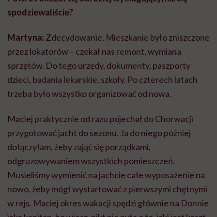
spodziewaliście?
Martyna:
Zdecydowanie. Mieszkanie było zniszczone
przez lokatorów – czekał nas remont, wymiana
sprzętów. Do tego urzędy, dokumenty, paszporty
dzieci, badania lekarskie, szkoły. Po czterech latach
trzeba było wszystko organizować od nowa.
Maciej praktycznie od razu pojechał do Chorwacji
przygotować jacht do sezonu. Ja do niego później
dołączyłam, żeby zająć się porządkami,
odgruzowywaniem wszystkich pomieszczeń.
Musieliśmy wymienić na jachcie całe wyposażenie na
nowo, żeby mógł wystartować z pierwszymi chętnymi
w rejs. Maciej okres wakacji spędzi głównie na Donnie
jako kapitan, bo wiesz, nikt nie pyta o to, jaki jest koszt