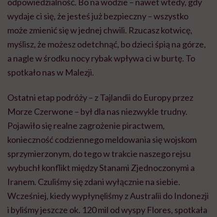
odpowiedzialność. Bo na wodzie – nawet wtedy, gdy
wydaje ci się, że jesteś już bezpieczny – wszystko
może zmienić się w jednej chwili. Rzucasz kotwicę,
myślisz, że możesz odetchnąć, bo dzieci śpią na górze,
a nagle w środku nocy rybak wpływa ci w burtę. To
spotkało nas w Malezji.
Ostatni etap podróży – z Tajlandii do Europy przez
Morze Czerwone – był dla nas niezwykle trudny.
Pojawiło się realne zagrożenie piractwem,
konieczność codziennego meldowania się wojskom
sprzymierzonym, do tego w trakcie naszego rejsu
wybuchł konflikt między Stanami Zjednoczonymi a
Iranem. Czuliśmy się zdani wyłącznie na siebie.
Wcześniej, kiedy wypłynęliśmy z Australii do Indonezji
i byliśmy jeszcze ok. 120 mil od wyspy Flores, spotkała