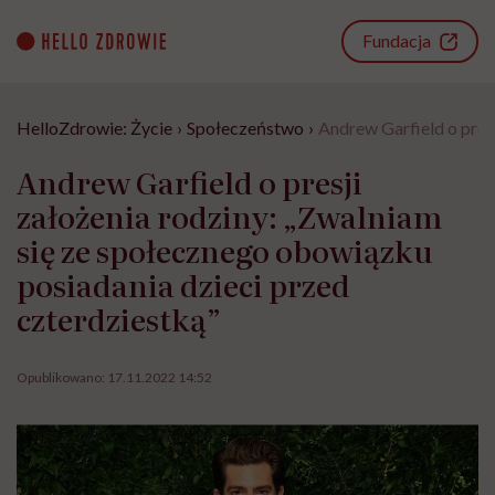
Go
to
Fundacja
content
HelloZdrowie: Życie
›
Społeczeństwo
›
Andrew Garfield o pres
Andrew Garfield o presji
założenia rodziny: „Zwalniam
się ze społecznego obowiązku
posiadania dzieci przed
czterdziestką”
Opublikowano:
17.11.2022 14:52