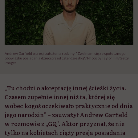
Andrew Garfield o presji założenia rodziny: "Zwalniam się ze społecznego
obowiązku posiadania dzieci przed czterdziestką"/ Photo by Taylor Hill/Getty
Images
„Tu chodzi o akceptację innej ścieżki życia.
Czasem zupełnie innej niż ta, której się
wobec kogoś oczekiwało praktycznie od dnia
jego narodzin” – zauważył Andrew Garfield
w rozmowie z „GQ”. Aktor przyznał, że nie
tylko na kobietach ciąży presja posiadania