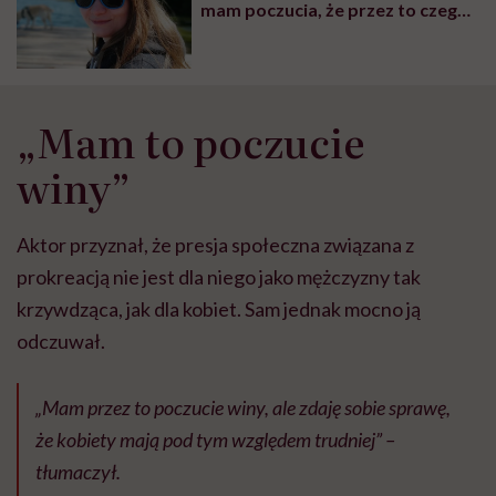
mam poczucia, że przez to czegoś
mi brakuje”
„Mam to poczucie
winy”
Aktor przyznał, że presja społeczna związana z
prokreacją nie jest dla niego jako mężczyzny tak
krzywdząca, jak dla kobiet. Sam jednak mocno ją
odczuwał.
„Mam przez to poczucie winy, ale zdaję sobie sprawę,
że kobiety mają pod tym względem trudniej” –
tłumaczył.