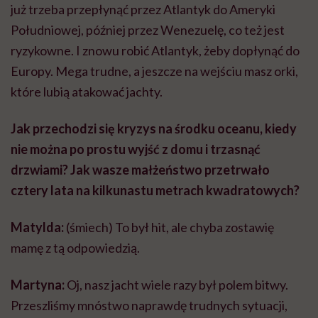
już trzeba przepłynąć przez Atlantyk do Ameryki
Południowej, później przez Wenezuelę, co też jest
ryzykowne. I znowu robić Atlantyk, żeby dopłynąć do
Europy. Mega trudne, a jeszcze na wejściu masz orki,
które lubią atakować jachty.
Jak przechodzi się kryzys na środku oceanu, kiedy
nie można po prostu wyjść z domu i trzasnąć
drzwiami? Jak wasze małżeństwo przetrwało
cztery lata na kilkunastu metrach kwadratowych?
Matylda:
(śmiech) To był hit, ale chyba zostawię
mamę z tą odpowiedzią.
Martyna:
Oj, nasz jacht wiele razy był polem bitwy.
Przeszliśmy mnóstwo naprawdę trudnych sytuacji,