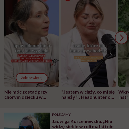
Zobacz więcej
Nie móc zostać przy
"Jestem w ciąży, co mi się
Wkró
chorym dziecku w
należy?". Headhunter o
Inst
szpitalu to tortura.
zmianie pokoleniowej u
atak
"Przeszkadzać w tym
kobiet w ciąży na rynku
wars
może chyba tylko
pracy
eksp
POLECAMY
głupota i brak
Jadwiga Korzeniewska: „Nie
wyobraźni"
widzę siebie w roli matki i nie