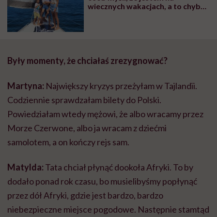
wiecznych wakacjach, a to chyba
najcięższa praca, jaka mnie w
życiu spotkała
Były momenty, że chciałaś zrezygnować?
Martyna:
Największy kryzys przeżyłam w Tajlandii.
Codziennie sprawdzałam bilety do Polski.
Powiedziałam wtedy mężowi, że albo wracamy przez
Morze Czerwone, albo ja wracam z dziećmi
samolotem, a on kończy rejs sam.
Matylda:
Tata chciał płynąć dookoła Afryki. To by
dodało ponad rok czasu, bo musielibyśmy popłynąć
przez dół Afryki, gdzie jest bardzo, bardzo
niebezpieczne miejsce pogodowe. Następnie stamtąd