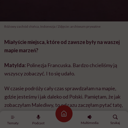
Różowy zachód słońca, Indonezja / Zdjęcie: archiwum prywatne
Miałyście miejsca, które od zawsze były na waszej
mapie marzeń?
Matylda:
Polinezja Francuska. Bardzo chcieliśmy ją
wszyscy zobaczyć. I to się udało.
W czasie podróży cały czas sprawdzałam na mapie,
gdzie jesteśmy i jak daleko od Polski. Pamiętam, że jak
zobaczyłam Malediwy, to od razu zaczęłam pytać tatę,
czy tam dopłyniemy. Dopłynęliśmy, ale ostatecznie to
Strona główna
miejsce trochę mnie rozczarowało. Za to zachwyciła
Multimedia
Szukaj
Tematy
Podcast