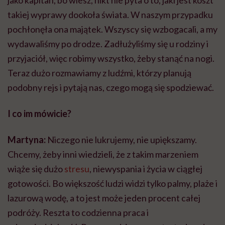
takiej wyprawy dookoła świata. W naszym przypadku
pochłonęła ona majątek. Wszyscy się wzbogacali, a my
wydawaliśmy po drodze. Zadłużyliśmy się u rodziny i
przyjaciół, więc robimy wszystko, żeby stanąć na nogi.
Teraz dużo rozmawiamy z ludźmi, którzy planują
podobny rejs i pytają nas, czego mogą się spodziewać.
I co im mówicie?
Martyna:
Niczego nie lukrujemy, nie upiększamy.
Chcemy, żeby inni wiedzieli, że z takim marzeniem
wiąże się dużo
stresu
, niewyspania i życia w ciągłej
gotowości. Bo większość ludzi widzi tylko palmy, plaże i
lazurową wodę, a to jest może jeden procent całej
podróży. Reszta to codzienna praca i