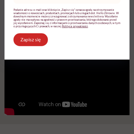
współczesna medycyna sobie nie
Podanie adresu e-mail oraz kliknięcie „Zapisz się” oznacza zgodę na otrzymywanie
poradzi”
wiadomości o nowościach, produktach, promocjach lub usługach dot. Hello Zdrowie. W
dowolnym momencie możesz zrezygnować z otrzymywania newslettera. Wycofanie
zgody nie ma wpływu na zgodność z prawem przetwarzania, którego dokonano przed
jej wycofaniem. Zapoznaj się z informacjami o przetwarzaniu danych osobowych, w tym
o przysługujących Ci prawach, w naszej
Polityce prywatności
.
Opublikowano:
24.07.2026 11:57
Aktualizacja:
24.07.2026 12:02
Zapisz się