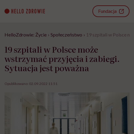
Go
to
Fundacja
content
HelloZdrowie: Życie
›
Społeczeństwo
›
19 szpitali w Polsce mo
19 szpitali w Polsce może
wstrzymać przyjęcia i zabiegi.
Sytuacja jest poważna
Opublikowano:
02.09.2022 11:51