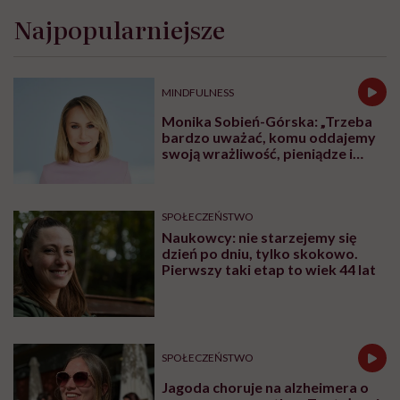
Najpopularniejsze
MINDFULNESS
Monika Sobień-Górska: „Trzeba
bardzo uważać, komu oddajemy
swoją wrażliwość, pieniądze i
zaufanie”
SPOŁECZEŃSTWO
Naukowcy: nie starzejemy się
dzień po dniu, tylko skokowo.
Pierwszy taki etap to wiek 44 lat
SPOŁECZEŃSTWO
Jagoda choruje na alzheimera o