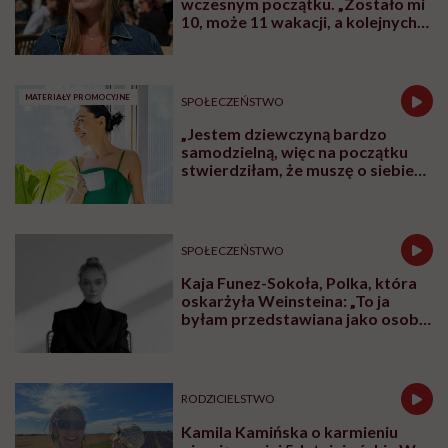
wczesnym początku. „Zostało mi
10, może 11 wakacji, a kolejnych
nie będę już świadoma”
MATERIAŁY PROMOCYJNE
SPOŁECZEŃSTWO
„Jestem dziewczyną bardzo
samodzielną, więc na początku
stwierdziłam, że muszę o siebie
zadbać”. Emilia Pobiedzińska o
słodko-gorzkim doświadczeniu
menopauzy
SPOŁECZEŃSTWO
Kaja Funez-Sokoła, Polka, która
oskarżyła Weinsteina: „To ja
byłam przedstawiana jako osoba,
która musi się bronić”
RODZICIELSTWO
Kamila Kamińska o karmieniu