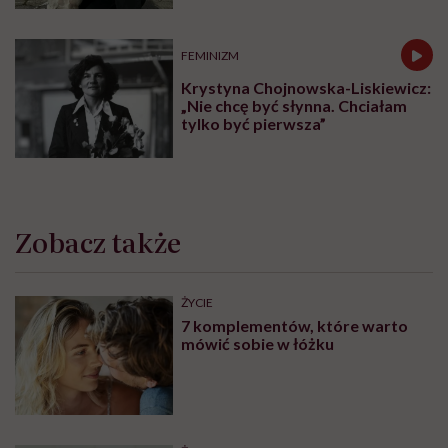
odpowiadam: 'tak’”
FEMINIZM
Krystyna Chojnowska-Liskiewicz:
„Nie chcę być słynna. Chciałam
tylko być pierwsza”
Zobacz także
ŻYCIE
7 komplementów, które warto
mówić sobie w łóżku