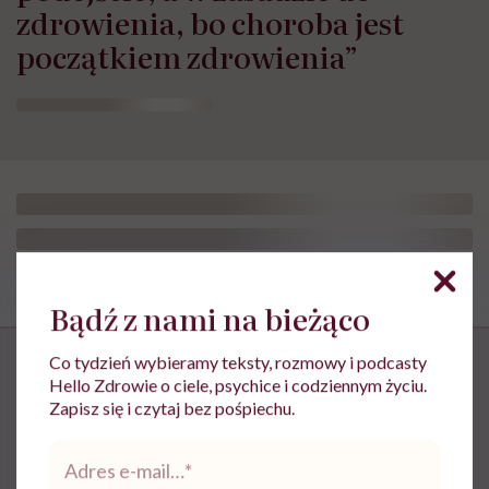
zdrowienia, bo choroba jest
początkiem zdrowienia”
Bądź z nami na bieżąco
Co tydzień wybieramy teksty, rozmowy i podcasty
Hello Zdrowie o ciele, psychice i codziennym życiu.
HelloZdrowie: Życie
›
Rodzicielstwo
›
„Opieka skoncentrowana 
Zapisz się i czytaj bez pośpiechu.
„Opieka skoncentrowana na
Adres
rodzinie to jest coś, bez czego
e-
mail
*