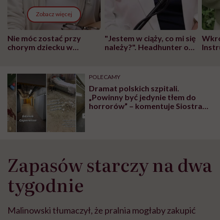
Zobacz więcej
Nie móc zostać przy
"Jestem w ciąży, co mi się
Wkró
chorym dziecku w
należy?". Headhunter o
Inst
szpitalu to tortura.
zmianie pokoleniowej u
atak
"Przeszkadzać w tym
kobiet w ciąży na rynku
wars
może chyba tylko
pracy
eksp
POLECAMY
głupota i brak
Dramat polskich szpitali.
wyobraźni"
„Powinny być jedynie tłem do
horrorów” – komentuje Siostra
Bożenna i pokazuje zdjęcia
Zapasów starczy na dwa
tygodnie
Malinowski tłumaczył, że pralnia mogłaby zakupić