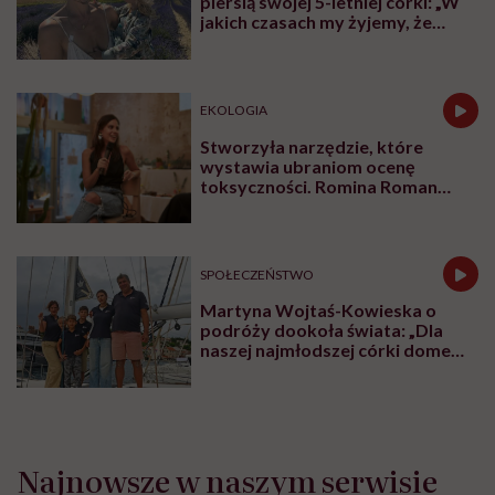
piersią swojej 5-letniej córki: „W
jakich czasach my żyjemy, że
naturalne sprawy musimy
normalizować?”
EKOLOGIA
Stworzyła narzędzie, które
wystawia ubraniom ocenę
toksyczności. Romina Roman
tłumaczy, co plastik robi z naszą
skórą
SPOŁECZEŃSTWO
Martyna Wojtaś-Kowieska o
podróży dookoła świata: „Dla
naszej najmłodszej córki domem
jest jacht. Miała dwa latka, kiedy
wypływaliśmy w rejs”
Najnowsze w naszym serwisie