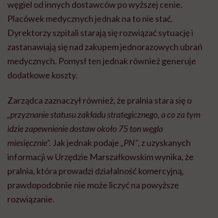
węgiel od innych dostawców po wyższej cenie.
Placówek medycznych jednak na to nie stać.
Dyrektorzy szpitali starają się rozwiązać sytuację i
zastanawiają się nad zakupem jednorazowych ubrań
medycznych. Pomysł ten jednak również generuje
dodatkowe koszty.
Zarządca zaznaczył również, że pralnia stara się o
„przyznanie statusu zakładu strategicznego, a co za tym
idzie zapewnienie dostaw około 75 ton węgla
miesięcznie”.
Jak jednak podaje
„PN”
, z uzyskanych
informacji w Urzędzie Marszałkowskim wynika, że
pralnia, która prowadzi działalność komercyjną,
prawdopodobnie nie może liczyć na powyższe
rozwiązanie.