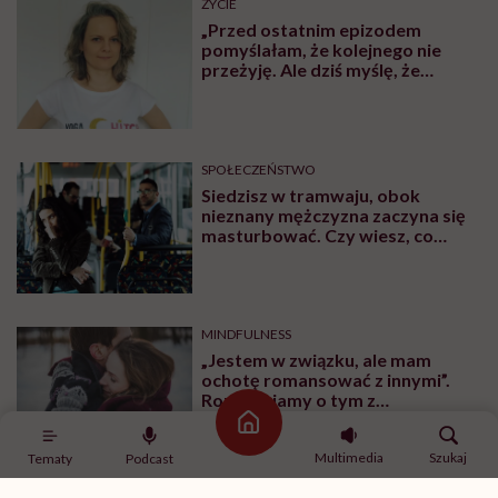
ŻYCIE
„Przed ostatnim epizodem
pomyślałam, że kolejnego nie
przeżyję. Ale dziś myślę, że
przeżyję, tylko wcześniej pójdę
po pomoc”. Alicja o wychodzeniu z
depresji
SPOŁECZEŃSTWO
Siedzisz w tramwaju, obok
nieznany mężczyzna zaczyna się
masturbować. Czy wiesz, co
robić?
MINDFULNESS
„Jestem w związku, ale mam
ochotę romansować z innymi”.
Rozmawiamy o tym z
psychologiem
Strona główna
Multimedia
Szukaj
Tematy
Podcast