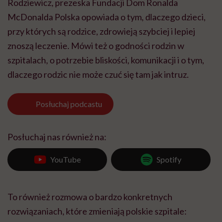
Rodziewicz, prezeska Fundacji Dom Ronalda
McDonalda Polska opowiada o tym, dlaczego dzieci,
przy których są rodzice, zdrowieją szybciej i lepiej
znoszą leczenie. Mówi też o godności rodzin w
szpitalach, o potrzebie bliskości, komunikacji i o tym,
dlaczego rodzic nie może czuć się tam jak intruz.
Posłuchaj
podcastu
Posłuchaj nas również na:
YouTube
Spotify
To również rozmowa o bardzo konkretnych
rozwiązaniach, które zmieniają polskie szpitale: