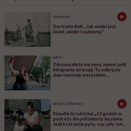
FEMINIZM
Gertrude Bell: „Jak wielki jest
świat, wielki i cudowny”
DIETY
Zdrowa dieta ma sens, nawet jeśli
kilogramy wracają. To odkrycie
daje nadzieję wszystkim
walczącym z efektem jo-jo
SPOŁECZEŃSTWO
Klaudia Grodzicka: „12 godzin w
podróży dla pół minuty leczenia.
Jeśli ktoś mnie pyta, czy cały ten
trud ma sens, bez wahania