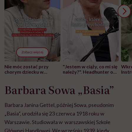
Zobacz więcej
Nie móc zostać przy
"Jestem w ciąży, co mi się
Wkró
chorym dziecku w
należy?". Headhunter o
Inst
szpitalu to tortura.
zmianie pokoleniowej u
atak
"Przeszkadzać w tym
kobiet w ciąży na rynku
wars
Barbara Sowa „Basia”
może chyba tylko
pracy
eksp
głupota i brak
wyobraźni"
Barbara Janina Gettel, później Sowa, pseudonim
„Basia”, urodziła się 23 czerwca 1918 roku w
Warszawie. Studiowała w warszawskiej Szkole
Głównej Handlowej. We wrześniu 1939, kiedy