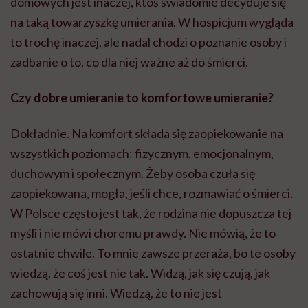
domowych jest inaczej, ktoś świadomie decyduje się
na taką towarzyszkę umierania. W hospicjum wygląda
to trochę inaczej, ale nadal chodzi o poznanie osoby i
zadbanie o to, co dla niej ważne aż do śmierci.
Czy dobre umieranie to komfortowe umieranie?
Dokładnie. Na komfort składa się zaopiekowanie na
wszystkich poziomach: fizycznym, emocjonalnym,
duchowym i społecznym. Żeby osoba czuła się
zaopiekowana, mogła, jeśli chce, rozmawiać o śmierci.
W Polsce często jest tak, że rodzina nie dopuszcza tej
myśli i nie mówi choremu prawdy. Nie mówią, że to
ostatnie chwile. To mnie zawsze przeraża, bo te osoby
wiedzą, że coś jest nie tak. Widzą, jak się czują, jak
zachowują się inni. Wiedzą, że to nie jest