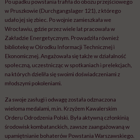
Po upadku powstania trafiła do obozu przejściowego
w Pruszkowie (Durchgangslager 121), z którego
udało jej się zbiec. Po wojnie zamieszkała we
Wrocławiu, gdzie przez wiele lat pracowała w
Zakładzie Energetycznym. Prowadziła również
bibliotekę w Ośrodku Informacji Technicznej i
Ekonomicznej. Angażowała się także w działalność
społeczną, uczestnicząc w spotkaniach i prelekcjach,
na których dzieliła się swoimi doświadczeniami z
młodszymi pokoleniami.
Za swoje zasługi i odwagę została odznaczona
wieloma medalami, m.in. Krzyżem Kawalerskim
Orderu Odrodzenia Polski. Była aktywną członkinią
środowisk kombatanckich, zawsze zaangażowaną w
upamiętnianie bohaterów Powstania Warszawskiego.