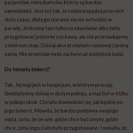
pacjentów, mieszkańców, którzy są bardzo
samodzielni. Jest też tak, że rodzina spędza przy nich
dużo czasu, dlatego staramy się nie wchodzić w
paradę. Jesteśmy tam tylko na zawołanie albo żeby
przygotować jedzenie czy kawę, ale nie przesiadujemy
z nimi non stop. Dzisiaj akurat miałam rozmowę z jedną
panią. Nie przestaje mnie zachwycać podejście ludzi.
Do tematu śmierci?
Tak. Jej mąż jest w hospicjum, w którym pracuję.
Siedziałyśmy dzisiaj w dużym pokoju, a mąż był w łóżku
w pokoju obok. Chciała dowiedzieć się, jak będzie po
jego śmierci. Mówiła, że bardzo podziwia swojego
męża, za to, że on wie, gdzie chce być umyty, gdzie
chce, żeby jego ciało było przygotowane. I mówiła, że