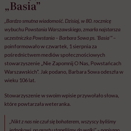
„Basia”
„Bardzo smutna wiadomość. Dzisiaj, w 80. rocznicę
wybuchu Powstania Warszawskiego, zmarła najstarsza
uczestniczka Powstania – Barbara Sowa ps. 'Basia'”
–
poinformowało w czwartek, 1 sierpnia za
pośrednictwem mediów społecznościowych
stowarzyszenie „Nie Zapomnij O Nas, Powstańcach
Warszawskich”. Jak podano, Barbara Sowa odeszła w
wieku 106 lat.
Stowarzyszenie w swoim wpisie przywołało słowa,
które powtarzała weteranka.
„Nikt z nas nie czuł się bohaterem, wszyscy byliśmy
jednakowi, po prostu stanęliśmy do walki” – napisano.