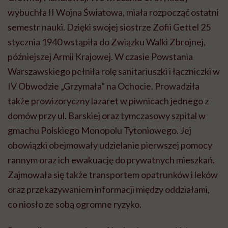
wybuchła II Wojna Światowa, miała rozpocząć ostatni
semestr nauki. Dzięki swojej siostrze Zofii Gettel 25
stycznia 1940 wstąpiła do Związku Walki Zbrojnej,
późniejszej Armii Krajowej. W czasie Powstania
Warszawskiego pełniła rolę sanitariuszki i łączniczki w
IV Obwodzie „Grzymała” na Ochocie. Prowadziła
także prowizoryczny lazaret w piwnicach jednego z
domów przy ul. Barskiej oraz tymczasowy szpital w
gmachu Polskiego Monopolu Tytoniowego. Jej
obowiązki obejmowały udzielanie pierwszej pomocy
rannym oraz ich ewakuację do prywatnych mieszkań.
Zajmowała się także transportem opatrunków i leków
oraz przekazywaniem informacji między oddziałami,
co niosło ze sobą ogromne ryzyko.