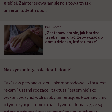
głębiej. Zainteresowałam się rolą towarzyszki
umierania, death douli.
POLECAMY
„Zastanawiam się, jak bardzo
trzeba nam ufać, żeby wziąć do
domu dziecko, które umrze”.
Rozmowa z Tisą Żawrocką-
Kwiatkowską, założycielką i
prezeską zarządu Fundacji Gajusz
Na czym polega rola death douli?
Tak jak w przypadku douli okołoporodowej, która jest
rękami i ustami rodzącej, tak tutaj jestem niejako
wykonawczynią woli osoby umierającej. Rozmawiamy
o tym, czym jest opieka paliatywna. Tłumaczę, że są
cztery poziomy: fizyczny, emocjonalny, duchowy i