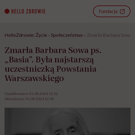
Go
to
Fundacja
content
HelloZdrowie: Życie
›
Społeczeństwo
›
Zmarła Barbara Sowa ps
Zmarła Barbara Sowa ps.
„Basia”. Była najstarszą
uczestniczką Powstania
Warszawskiego
Opublikowano:
01.08.2024 12:32
Aktualizacja:
01.08.2024 12:43