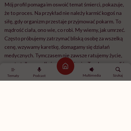
Mój profil pomaga im oswoić temat śmierci, pokazuje,
że to proces. Na przykład nie należy karmić kogoś na
siłę, gdy organizm przestaje przyjmować pokarm. To
mądrość ciała, ono wie, co robi. My wiemy, jak umrzeć.
Często próbujemy zatrzymać bliską osobę za wszelką
cenę, wzywamy karetkę, domagamy się działań
medycznych. Tymczasem nie zawsze ratujemy życie,
często tylko przedłużamy cierpienie. Trzeba pozwolić
Strona główna
bliskim odejść. Przecież widzimy tę osobę, widzimy, że
Multimedia
Szukaj
Tematy
Podcast
się męczy. To my chcemy ugrać bardzo często nie
jakość życia, tylko długość życia. To nawet nie jest
życie, bo wygrywamy co najwyżej długość leżenia w
łóżku naszej bliskiej osoby, leżnia w agonii.
Z czego to wynika?