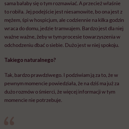
sama bałaby się o tym rozmawiać. A przecież właśnie
to robiła. Jej podejście jest niesamowite, bo ona jest z
mężem, śpi w hospicjum, ale codziennie na kilka godzin
wraca do domu, jedzie tramwajem. Bardzo jest dla niej
ważne ważne, żeby w tym procesie towarzyszenia w
odchodzeniu dbać o siebie. Dużo jest w niej spokoju.
Takiego naturalnego?
Tak, bardzo prawdziwego. I podziwiam ją za to, że w
pewnym momencie powiedziała, że na dziś ma już za
dużo rozmów o śmierci, że więcej informacji w tym
momencie nie potrzebuje.