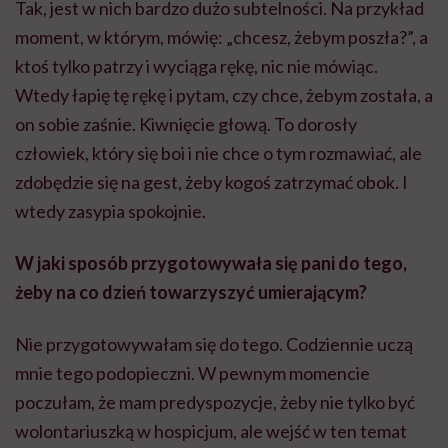
Tak, jest w nich bardzo dużo subtelności. Na przykład
moment, w którym, mówię: „chcesz, żebym poszła?”, a
ktoś tylko patrzy i wyciąga rękę, nic nie mówiąc.
Wtedy łapię tę rękę i pytam, czy chce, żebym została, a
on sobie zaśnie. Kiwnięcie głową. To dorosły
człowiek, który się boi i nie chce o tym rozmawiać, ale
zdobędzie się na gest, żeby kogoś zatrzymać obok. I
wtedy zasypia spokojnie.
W jaki sposób przygotowywała się pani do tego,
żeby na co dzień towarzyszyć umierającym?
Nie przygotowywałam się do tego. Codziennie uczą
mnie tego podopieczni. W pewnym momencie
poczułam, że mam predyspozycje, żeby nie tylko być
wolontariuszką w hospicjum, ale wejść w ten temat