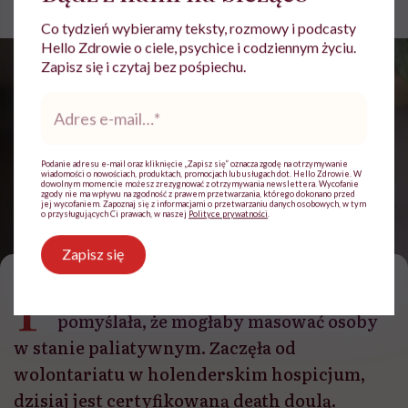
Aktualizacja:
18.05.2026 08:27
Co tydzień wybieramy teksty, rozmowy i podcasty
Hello Zdrowie o ciele, psychice i codziennym życiu.
Zapisz się i czytaj bez pośpiechu.
Adres
e-
mail
*
Podanie adresu e-mail oraz kliknięcie „Zapisz się” oznacza zgodę na otrzymywanie
wiadomości o nowościach, produktach, promocjach lub usługach dot. Hello Zdrowie. W
dowolnym momencie możesz zrezygnować z otrzymywania newslettera. Wycofanie
zgody nie ma wpływu na zgodność z prawem przetwarzania, którego dokonano przed
jej wycofaniem. Zapoznaj się z informacjami o przetwarzaniu danych osobowych, w tym
o przysługujących Ci prawach, w naszej
Polityce prywatności
.
Żaneta Gromek /fot. archiwum prywatne
Zapisz się
P
racowała jako masażystka, kiedy
pomyślała, że mogłaby masować osoby
w stanie paliatywnym. Zaczęła od
wolontariatu w holenderskim hospicjum,
dzisiaj jest certyfikowaną death doulą.