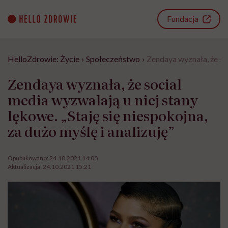
Go
to
Fundacja
content
HelloZdrowie: Życie
›
Społeczeństwo
›
Zendaya wyznała, że soc
Zendaya wyznała, że social
media wyzwalają u niej stany
lękowe. „Staję się niespokojna,
za dużo myślę i analizuję”
Opublikowano:
24.10.2021 14:00
Aktualizacja:
24.10.2021 15:21