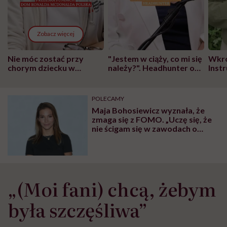
Zobacz więcej
Nie móc zostać przy
"Jestem w ciąży, co mi się
Wkró
chorym dziecku w
należy?". Headhunter o
Inst
szpitalu to tortura.
zmianie pokoleniowej u
atak
"Przeszkadzać w tym
kobiet w ciąży na rynku
wars
może chyba tylko
pracy
eksp
POLECAMY
głupota i brak
Maja Bohosiewicz wyznała, że
wyobraźni"
zmaga się z FOMO. „Uczę się, że
nie ścigam się w zawodach o
najciekawsze życie na świecie”
„(Moi fani) chcą, żebym
była szczęśliwa”