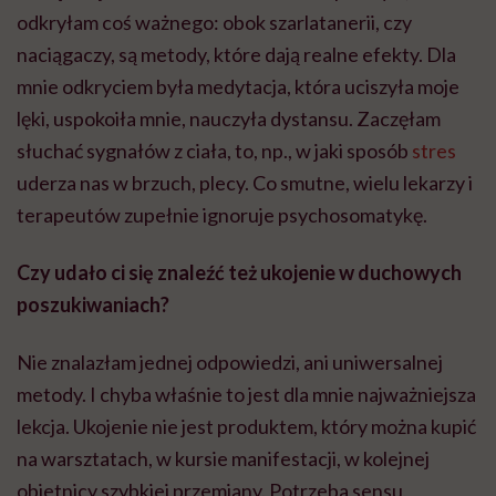
odkryłam coś ważnego: obok szarlatanerii, czy
naciągaczy, są metody, które dają realne efekty. Dla
mnie odkryciem była medytacja, która uciszyła moje
lęki, uspokoiła mnie, nauczyła dystansu. Zaczęłam
słuchać sygnałów z ciała, to, np., w jaki sposób
stres
uderza nas w brzuch, plecy. Co smutne, wielu lekarzy i
terapeutów zupełnie ignoruje psychosomatykę.
Czy udało ci się znaleźć też ukojenie w duchowych
poszukiwaniach?
Nie znalazłam jednej odpowiedzi, ani uniwersalnej
metody. I chyba właśnie to jest dla mnie najważniejsza
lekcja. Ukojenie nie jest produktem, który można kupić
na warsztatach, w kursie manifestacji, w kolejnej
obietnicy szybkiej przemiany. Potrzeba sensu,