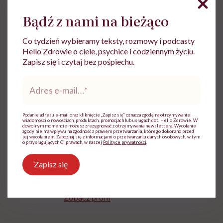
wymagana jest zgoda na pliki cookie.
Bądź z nami na bieżąco
Zmień ustawienia
Co tydzień wybieramy teksty, rozmowy i podcasty
Hello Zdrowie o ciele, psychice i codziennym życiu.
Zapisz się i czytaj bez pośpiechu.
Adres
e-
mail
*
Podanie adresu e-mail oraz kliknięcie „Zapisz się” oznacza zgodę na otrzymywanie
wiadomości o nowościach, produktach, promocjach lub usługach dot. Hello Zdrowie. W
dowolnym momencie możesz zrezygnować z otrzymywania newslettera. Wycofanie
Ewa Wojciechowska
zgody nie ma wpływu na zgodność z prawem przetwarzania, którego dokonano przed
jej wycofaniem. Zapoznaj się z informacjami o przetwarzaniu danych osobowych, w tym
o przysługujących Ci prawach, w naszej
Polityce prywatności
.
Dziennikarka, filolożka, politolożka,
reportażystka. Pisze, od kiedy pamięta, a w
Zapisz się
międzyczasie lubi słuchać i obserwować
innych
Zobacz profil