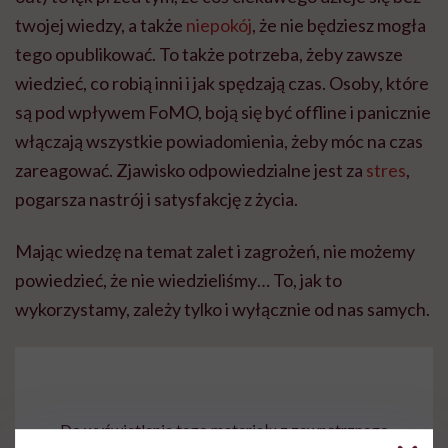
twojej wiedzy, a także
niepokój
, że nie będziesz mogła
tego opublikować. To także potrzeba, żeby zawsze
wiedzieć, co robią inni i jak spędzają czas. Osoby, które
są pod wpływem FoMO, boją się być offline i panicznie
włączają wszystkie powiadomienia, żeby móc na czas
zareagować. Zjawisko odpowiedzialne jest za
stres
,
pogarsza nastrój i satysfakcję z życia.
Mając wiedzę na temat zalet i zagrożeń, nie możemy
powiedzieć, że nie wiedzieliśmy… To, jak to
wykorzystamy, zależy tylko i wyłącznie od nas samych.
Do wyświetlenia tego materiału z zewnętrznego
serwisu (Instagram, Facebook, YouTube, itp.)