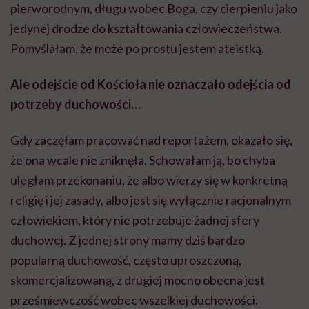
pierworodnym, długu wobec Boga, czy cierpieniu jako
jedynej drodze do kształtowania człowieczeństwa.
Pomyślałam, że może po prostu jestem ateistką.
Ale odejście od Kościoła nie oznaczało odejścia od
potrzeby duchowości…
Gdy zaczęłam pracować nad reportażem, okazało się,
że ona wcale nie zniknęła. Schowałam ją, bo chyba
uległam przekonaniu, że albo wierzy się w konkretną
religię i jej zasady, albo jest się wyłącznie racjonalnym
człowiekiem, który nie potrzebuje żadnej sfery
duchowej. Z jednej strony mamy dziś bardzo
popularną duchowość, często uproszczoną,
skomercjalizowaną, z drugiej mocno obecna jest
prześmiewczość wobec wszelkiej duchowości.