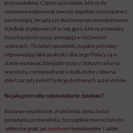
przewodników. Często są to ludzie, którzy do
niedawna wykonywali zawody zupełnie niezwiązane z
psychologią, terapią czy duchowym przewodnictwem.
A jednak szybko weszli w rolę guru, którzy prowadzą
innych przez kryzysy, pomagają w życiowych
wyborach. Chciałam sprawdzić, na jakie potrzeby
odpowiadają takie praktyki i dlaczego Polacy są w
stanie wydawać dziesiątki tysięcy złotych na kursy,
warsztaty, czy konsultacje u osób, które z dnia na
dzień zaczęły pełnić funkcję duchowych autorytetów.
Na jaką potrzebę odpowiada to zjawisko?
Bycia we wspólnocie, znalezienia sensu życia i
posiadania przewodnika. Szczególnie mocno było to
widoczne podczas
pandemii
i lockdownów. Ludzie