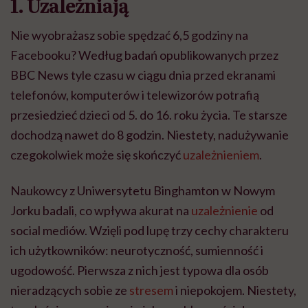
1. Uzależniają
Nie wyobrażasz sobie spędzać 6,5 godziny na
Facebooku? Według badań opublikowanych przez
BBC News tyle czasu w ciągu dnia przed ekranami
telefonów, komputerów i telewizorów potrafią
przesiedzieć dzieci od 5. do 16. roku życia. Te starsze
dochodzą nawet do 8 godzin. Niestety, nadużywanie
czegokolwiek może się skończyć
uzależnieniem
.
Naukowcy z Uniwersytetu Binghamton w Nowym
Jorku badali, co wpływa akurat na
uzależnienie
od
social mediów. Wzięli pod lupę trzy cechy charakteru
ich użytkowników: neurotyczność, sumienność i
ugodowość. Pierwsza z nich jest typowa dla osób
nieradzących sobie ze
stresem
i niepokojem. Niestety,