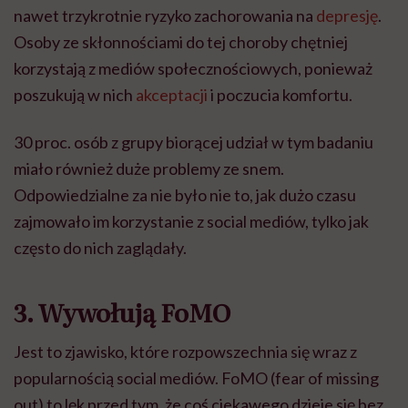
nawet trzykrotnie ryzyko zachorowania na
depresję
.
Osoby ze skłonnościami do tej choroby chętniej
korzystają z mediów społecznościowych, ponieważ
poszukują w nich
akceptacji
i poczucia komfortu.
30 proc. osób z grupy biorącej udział w tym badaniu
miało również duże problemy ze snem.
Odpowiedzialne za nie było nie to, jak dużo czasu
zajmowało im korzystanie z social mediów, tylko jak
często do nich zaglądały.
3. Wywołują FoMO
Jest to zjawisko, które rozpowszechnia się wraz z
popularnością social mediów. FoMO (fear of missing
out) to lęk przed tym, że coś ciekawego dzieje się bez