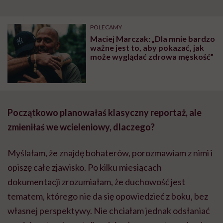
POLECAMY
Maciej Marczak: „Dla mnie bardzo
ważne jest to, aby pokazać, jak
może wyglądać zdrowa męskość”
Początkowo planowałaś klasyczny reportaż, ale
zmieniłaś we wcieleniowy, dlaczego?
Myślałam, że znajdę bohaterów, porozmawiam z nimi i
opiszę całe zjawisko. Po kilku miesiącach
dokumentacji zrozumiałam, że duchowość jest
tematem, którego nie da się opowiedzieć z boku, bez
własnej perspektywy. Nie chciałam jednak odsłaniać