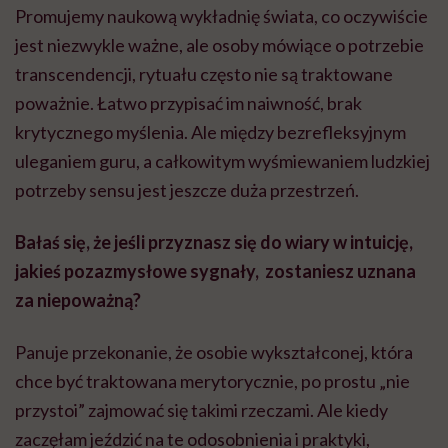
Promujemy naukową wykładnię świata, co oczywiście
jest niezwykle ważne, ale osoby mówiące o potrzebie
transcendencji, rytuału często nie są traktowane
poważnie. Łatwo przypisać im naiwność, brak
krytycznego myślenia. Ale między bezrefleksyjnym
uleganiem guru, a całkowitym wyśmiewaniem ludzkiej
potrzeby sensu jest jeszcze duża przestrzeń.
Bałaś się, że jeśli przyznasz się do wiary w intuicję,
jakieś pozazmysłowe sygnały, zostaniesz uznana
za niepoważną?
Panuje przekonanie, że osobie wykształconej, która
chce być traktowana merytorycznie, po prostu „nie
przystoi” zajmować się takimi rzeczami. Ale kiedy
zaczęłam jeździć na te odosobnienia i praktyki,