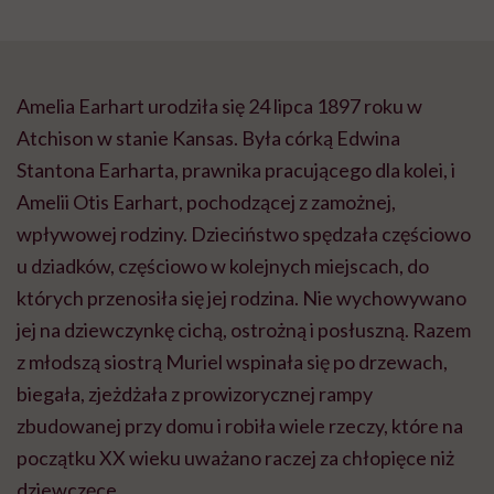
Amelia Earhart urodziła się 24 lipca 1897 roku w
Atchison w stanie Kansas. Była córką Edwina
Stantona Earharta, prawnika pracującego dla kolei, i
Amelii Otis Earhart, pochodzącej z zamożnej,
wpływowej rodziny. Dzieciństwo spędzała częściowo
u dziadków, częściowo w kolejnych miejscach, do
których przenosiła się jej rodzina. Nie wychowywano
jej na dziewczynkę cichą, ostrożną i posłuszną. Razem
z młodszą siostrą Muriel wspinała się po drzewach,
biegała, zjeżdżała z prowizorycznej rampy
zbudowanej przy domu i robiła wiele rzeczy, które na
początku XX wieku uważano raczej za chłopięce niż
dziewczęce.