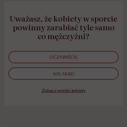
"Przeszkadzać w tym
kobiet w ciąży na rynku
wars
może chyba tylko
pracy
eksp
głupota i brak
Uważasz, że kobiety w sporcie
wyobraźni"
powinny zarabiać tyle samo
co mężczyźni?
OCZYWIŚCIE
NIE, SKĄD
Zobacz wyniki ankiety