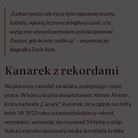
„Earhart przez całe życie była naprawdę kruchą
kobietą, nękaną licznymi dolegliwościami, a to
wyłącznie siła woli pozwalała jej funkcjonować.
Zawsze, gdy leciała, mdliło ją”
– wspomina jej
biografka Doris Rich.
Kanarek z rekordami
Na pierwszy samolot zarabiała, podejmując różne
prace. W końcu kupiła dwupłatowiec Kinner Airster,
który nazwała „Canary”, Kanarek, ze względu na żółty
kolor. W 1922 roku ustanowiła kobiecy rekord
wysokości, wznosząc się na ponad 14 tysięcy stóp.
Sukces szeroko opisywały media, bo młoda, krótko