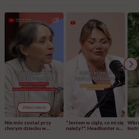
Zobacz więcej
Nie móc zostać przy
"Jestem w ciąży, co mi się
Wkró
chorym dziecku w
należy?". Headhunter o
Inst
szpitalu to tortura.
zmianie pokoleniowej u
atak