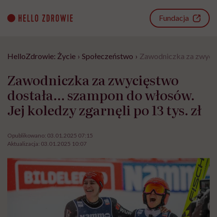
Go
to
Fundacja
content
HelloZdrowie: Życie
›
Społeczeństwo
›
Zawodniczka za zwycięs
Zawodniczka za zwycięstwo
dostała… szampon do włosów.
Jej koledzy zgarnęli po 13 tys. zł
Opublikowano:
03.01.2025 07:15
Aktualizacja:
03.01.2025 10:07