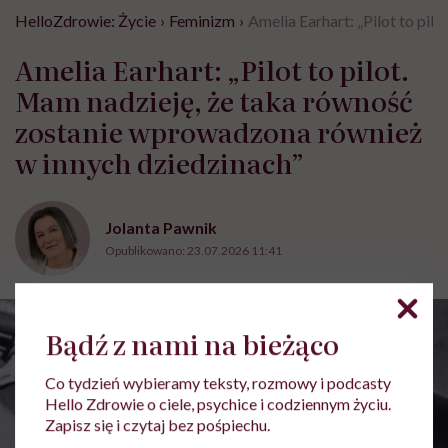
HelloZdrowie: Życie
›
Feminizm
›
Amelia Earhart: „Pilot to pi
Amelia Earhart: „Pilot to pilot.
Mam nadzieję, że taka równość
zostanie wprowadzona również
w innych dziedzinach”
Jolanta Pawnik
Opublikowano:
23.07.2026 11:41
Bądź z nami na bieżąco
Co tydzień wybieramy teksty, rozmowy i podcasty
Hello Zdrowie o ciele, psychice i codziennym życiu.
Zapisz się i czytaj bez pośpiechu.