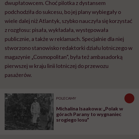
dwupłatowcem. Choć pilotka z dystansem
podchodziła do sukcesu, bo jej plany wybiegały o
wiele dalej niż Atlantyk, szybko nauczyła się korzystać
z rozgłosu: pisała, wykładała, występowała
publicznie, a także w reklamach. Specjalnie dla niej
stworzono stanowisko redaktorki działu lotniczego w
magazynie „Cosmopolitan”, była też ambasadorką
pierwszej w kraju linii lotniczej do przewozu
pasażerów.
POLECAMY
Michalina Isaakowa: „Polak w
górach Parany to wygnaniec
srogiego losu”