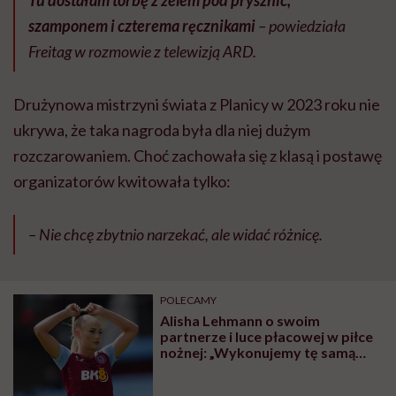
Tu dostałam torbę z żelem pod prysznic,
szamponem i czterema ręcznikami
– powiedziała
Freitag w rozmowie z telewizją ARD.
Drużynowa mistrzyni świata z Planicy w 2023 roku nie
ukrywa, że taka nagroda była dla niej dużym
rozczarowaniem. Choć zachowała się z klasą i postawę
organizatorów kwitowała tylko:
– Nie chcę zbytnio narzekać, ale widać różnicę.
POLECAMY
Alisha Lehmann o swoim
partnerze i luce płacowej w piłce
nożnej: „Wykonujemy tę samą
pracę, ale on zarabia sto tysięcy
razy więcej”