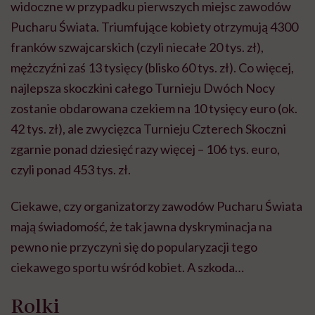
widoczne w przypadku pierwszych miejsc zawodów
Pucharu Świata. Triumfujące kobiety otrzymują 4300
franków szwajcarskich (czyli niecałe 20 tys. zł),
mężczyźni zaś 13 tysięcy (blisko 60 tys. zł). Co więcej,
najlepsza skoczkini całego Turnieju Dwóch Nocy
zostanie obdarowana czekiem na 10 tysięcy euro (ok.
42 tys. zł), ale zwycięzca Turnieju Czterech Skoczni
zgarnie ponad dziesięć razy więcej – 106 tys. euro,
czyli ponad 453 tys. zł.
Ciekawe, czy organizatorzy zawodów Pucharu Świata
mają świadomość, że tak jawna dyskryminacja na
pewno nie przyczyni się do popularyzacji tego
ciekawego sportu wśród kobiet. A szkoda…
Rolki