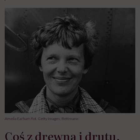
Amelia Earhart /fot. Getty Images, Bettmann
Coś z drewna i drutu,