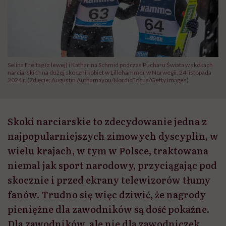
Selina Freitag (z lewej) i Katharina Schmid podczas Pucharu Świata w skokach
narciarskich na dużej skoczni kobiet w Lillehammer w Norwegii, 24 listopada
2024 r. (Zdjęcie: Augustin Authamayou/NordicFocus/Getty Images)
Skoki narciarskie to zdecydowanie jedna z
najpopularniejszych zimowych dyscyplin, w
wielu krajach, w tym w Polsce, traktowana
niemal jak sport narodowy, przyciągając pod
skocznie i przed ekrany telewizorów tłumy
fanów. Trudno się więc dziwić, że nagrody
pieniężne dla zawodników są dość pokaźne.
Dla zawodników, ale nie dla zawodniczek.