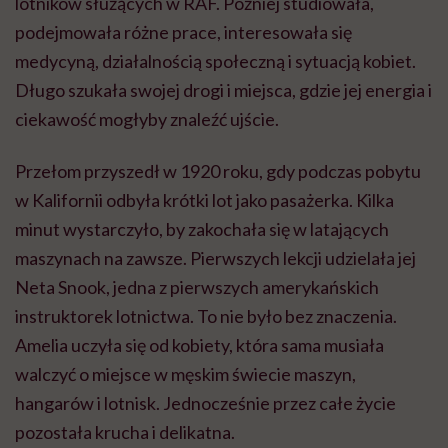
lotników służących w RAF. Później studiowała,
podejmowała różne prace, interesowała się
medycyną, działalnością społeczną i sytuacją kobiet.
Długo szukała swojej drogi i miejsca, gdzie jej energia i
ciekawość mogłyby znaleźć ujście.
Przełom przyszedł w 1920 roku, gdy podczas pobytu
w Kalifornii odbyła krótki lot jako pasażerka. Kilka
minut wystarczyło, by zakochała się w latających
maszynach na zawsze. Pierwszych lekcji udzielała jej
Neta Snook, jedna z pierwszych amerykańskich
instruktorek lotnictwa. To nie było bez znaczenia.
Amelia uczyła się od kobiety, która sama musiała
walczyć o miejsce w męskim świecie maszyn,
hangarów i lotnisk. Jednocześnie przez całe życie
pozostała krucha i delikatna.