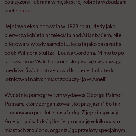
ostrzyżona i ubrana w męski strój kobieta wzbudzała
wiele
emocji
.
Jej sława eksplodowała w 1928 roku, kiedy jako
pierwsza kobieta przeleciała nad Atlantykiem. Nie
pilotowała wtedy samolotu, leciała jako pasażerka
obok Wilmera Stultza i Louisa Gordona. Mimo to po
lądowaniu w Walii to na niej skupiła się cała uwaga
mediów. Świat potrzebował kobiecej bohaterki
lotnictwa i natychmiast zobaczył ją w Amelii.
Wydatnie pomógł w tym wydawca George Palmer
Putnam, który zorganizował „lot przyjaźni”, bo tak
promowano przelot z pasażerką. Z jego inspiracji
Amelia napisała książkę, jej promocję w kilkunastu
miastach zrobiono, organizując przeloty specjalnym