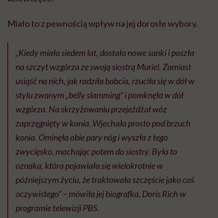
Miało to z pewnością wpływ na jej dorosłe wybory.
„Kiedy miała siedem lat, dostała nowe sanki i poszła
na szczyt wzgórza ze swoją siostrą Muriel. Zamiast
usiąść na nich, jak radziła babcia, rzuciła się w dół w
stylu zwanym „belly slamming” i pomknęła w dół
wzgórza. Na skrzyżowaniu przejeżdżał wóz
zaprzęgnięty w konia. Wjechała prosto pod brzuch
konia. Ominęła obie pary nóg i wyszła z tego
zwycięsko, machając potem do siostry. Była to
oznaka, która pojawiała się wielokrotnie w
późniejszym życiu, że traktowała szczęście jako coś
oczywistego” – mówiła jej biografka, Doris Rich w
programie telewizji PBS.