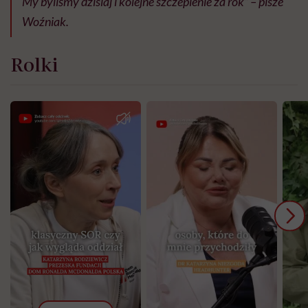
My byliśmy dzisiaj i kolejne szczepienie za rok” – pisze
Woźniak.
Rolki