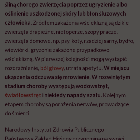
śliną chorego zwierzęcia poprzez ugryzienie albo
oślinienie uszkodzonej skóry lub błon śluzowych
człowieka.
Źródłem zakażenia wścieklizną są dzikie
zwierzęta drapieżne, nietoperze, szopy pracze,
zwierzęta domowe, np. psy, koty, rzadziej sarny, bydło,
wiewiórki, gryzonie zakażone przypadkowo
wścieklizną. W pierwszej kolejności mogą wystąpić
rozdrażnienie,
ból głowy
, utrata apetytu.
W miejscu
ukąszenia odczuwa się mrowienie. W rozwiniętym
stadium choroby występują wodowstręt,
światłowstręt
i niekiedy napady szału.
Kolejnym
etapem choroby są porażenia nerwów, prowadzące
do śmierci.
Narodowy Instytut Zdrowia Publicznego –
Państwowy Zakład Higieny przypomina na swojej