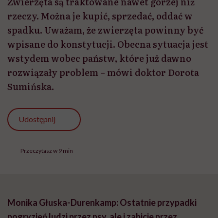
Zwierzęta są traktowane nawet gorzej niż
rzeczy. Można je kupić, sprzedać, oddać w
spadku. Uważam, że zwierzęta powinny być
wpisane do konstytucji. Obecna sytuacja jest
wstydem wobec państw, które już dawno
rozwiązały problem – mówi doktor Dorota
Sumińska.
Udostępnij
Przeczytasz w 9 min
Monika Głuska-Durenkamp: Ostatnie przypadki
pogryzień ludzi przez psy, ale i zabicie przez