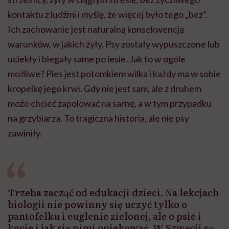
kontaktu z ludźmi i myślę, że więcej było tego „bez”.
Ich zachowanie jest naturalną konsekwencją
warunków, w jakich żyły. Psy zostały wypuszczone lub
uciekły i biegały same po lesie. Jak to w ogóle
możliwe? Pies jest potomkiem wilka i każdy ma w sobie
kropelkę jego krwi. Gdy nie jest sam, ale z druhem
może chcieć zapolować na sarnę, a w tym przypadku
na grzybiarza. To tragiczna historia, ale nie psy
zawiniły.
Trzeba zacząć od edukacji dzieci. Na lekcjach
biologii nie powinny się uczyć tylko o
pantofelku i euglenie zielonej, ale o psie i
kocie i jak się nimi opiekować. W Szwecji są