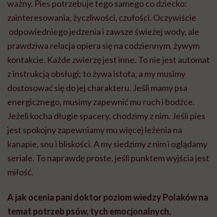
ważny. Pies potrzebuje tego samego co dziecko:
zainteresowania, życzliwości, czułości. Oczywiście
odpowiedniego jedzenia i zawsze świeżej wody, ale
prawdziwa relacja opiera się na codziennym, żywym
kontakcie. Każde zwierzę jest inne. To nie jest automat
z instrukcją obsługi; to żywa istota, a my musimy
dostosować się do jej charakteru. Jeśli mamy psa
energicznego, musimy zapewnić mu ruch i bodźce.
Jeżeli kocha długie spacery, chodzimy z nim. Jeśli pies
jest spokojny zapewniamy mu więcej leżenia na
kanapie, snu i bliskości. A my siedzimy z nim i oglądamy
seriale. To naprawdę proste, jeśli punktem wyjścia jest
miłość.
A jak ocenia pani doktor poziom wiedzy Polaków na
temat potrzeb psów, tych emocjonalnych,