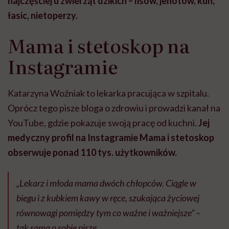
najczęściej u zwierząt dzikich – lisów, jenotów, kun,
łasic, nietoperzy.
Mama i stetoskop na
Instagramie
Katarzyna Woźniak to lekarka pracująca w szpitalu.
Oprócz tego pisze bloga o zdrowiu i prowadzi kanał na
YouTube, gdzie pokazuje swoją pracę od kuchni.
Jej
medyczny profil na Instagramie Mama i stetoskop
obserwuje ponad 110 tys. użytkowników.
„Lekarz i młoda mama dwóch chłopców. Ciągle w
biegu i z kubkiem kawy w ręce, szukająca życiowej
równowagi pomiędzy tym co ważne i ważniejsze” –
tak sama o sobie pisze.