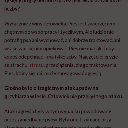
tysięcy pogryzień ludzi przez psy. Skąd aż tak duże
liczby?
Wyłącznie z winy człowieka. Pies jest zwierzęciem
chętnym do współpracy i życzliwym. Ale ludzie nie
potrafią psa ani wychować, ani dobrze traktować, ani
właściwie się nim opiekować. Pies nie ma rąk, żeby
kogoś odepchnąć – ma tylko zęby. Najczęściej gryzie
ze strachu,
stresu
, przeciążenia, złego traktowania.
Pies, który się boi, może zareagować agresją.
Głośno było o tragicznym ataku psów na
grzybiarza w lesie. Człowiek nie przeżył tego ataku.
Atak i agresja były w tym wypadku powodowane
przez zaniedbanie psów. Były one trzymane przy
strzelnicy, żyły w ciągłym stresie, bez życzliwego