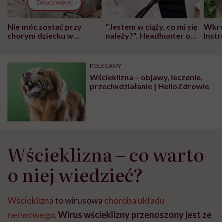
Zobacz więcej
Nie móc zostać przy
"Jestem w ciąży, co mi się
Wkró
chorym dziecku w
należy?". Headhunter o
Inst
szpitalu to tortura.
zmianie pokoleniowej u
atak
"Przeszkadzać w tym
kobiet w ciąży na rynku
wars
może chyba tylko
pracy
eksp
POLECAMY
głupota i brak
Wścieklizna – objawy, leczenie,
wyobraźni"
przeciwdziałanie | HelloZdrowie
Wścieklizna – co warto
o niej wiedzieć?
Wścieklizna
to wirusowa
choroba układu
nerwowego
.
Wirus wścieklizny przenoszony jest ze