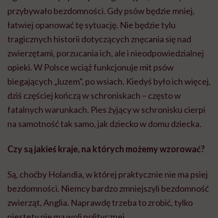
przybywało bezdomności. Gdy psów będzie mniej,
łatwiej opanować tę sytuację. Nie będzie tylu
tragicznych historii dotyczących znęcania się nad
zwierzętami, porzucania ich, ale i nieodpowiedzialnej
opieki. W Polsce wciąż funkcjonuje mit psów
biegających „luzem”, po wsiach. Kiedyś było ich więcej,
dziś częściej kończą w schroniskach – często w
fatalnych warunkach. Pies żyjący w schronisku cierpi
na samotność tak samo, jak dziecko w domu dziecka.
Czy są jakieś kraje, na których możemy wzorować?
Są, choćby Holandia, w której praktycznie nie ma psiej
bezdomności. Niemcy bardzo zmniejszyli bezdomność
zwierząt, Anglia. Naprawdę trzeba to zrobić, tylko
niestety nie ma woli politycznej.