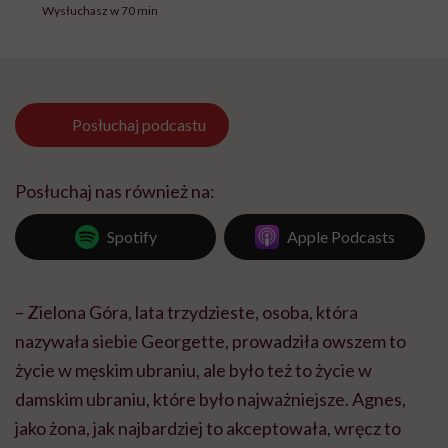
Wysłuchasz w 70 min
Posłuchaj
podcastu
Posłuchaj nas również na:
Spotify
Apple Podcasts
– Zielona Góra, lata trzydzieste, osoba, która
nazywała siebie Georgette, prowadziła owszem to
życie w męskim ubraniu, ale było też to życie w
damskim ubraniu, które było najważniejsze. Agnes,
jako żona, jak najbardziej to akceptowała, wręcz to