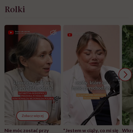
Rolki
Zobacz więcej
Nie móc zostać przy
"Jestem w ciąży, co mi się
Wkró