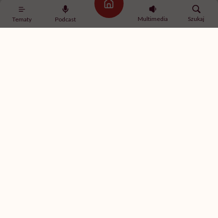
Tak było podczas
Strona główna
poprzedniej edycji All
Multimedia
Szukaj
Tematy
Podcast
Inclusive Film Festival
Pokazy filmów i debaty odbywają się we wspaniałym Kinie Żeglarz / Fot. Hello
Zdrowie