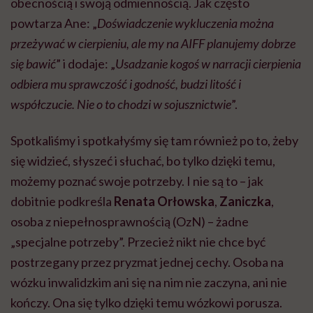
obecnością i swoją odmiennością. Jak często
powtarza Ane: „
Doświadczenie wykluczenia można
przeżywać w cierpieniu, ale my na AIFF planujemy dobrze
się bawić
” i dodaje: „
Usadzanie kogoś w narracji cierpienia
odbiera mu sprawczość i godność, budzi litość i
współczucie. Nie o to chodzi w sojusznictwie
”.
Spotkaliśmy i spotkałyśmy się tam również po to, żeby
się widzieć, słyszeć i słuchać, bo tylko dzięki temu,
możemy poznać swoje potrzeby. I nie są to – jak
dobitnie podkreśla
Renata Orłowska
,
Zaniczka
,
osoba z niepełnosprawnością (OzN) – żadne
„specjalne potrzeby”. Przecież nikt nie chce być
postrzegany przez pryzmat jednej cechy. Osoba na
wózku inwalidzkim ani się na nim nie zaczyna, ani nie
kończy. Ona się tylko dzięki temu wózkowi porusza.