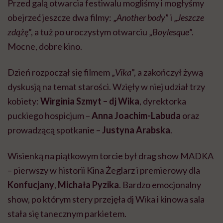
Przed galą otwarcia festiwalu mogliśmy i mogłyśmy
obejrzeć jeszcze dwa filmy: „
Another body
” i „
Jeszcze
zdążę
”, a tuż po uroczystym otwarciu „
Boylesque
”.
Mocne, dobre kino.
Dzień rozpoczął się filmem „
Vika
”, a zakończył żywą
dyskusją na temat starości. Wzięły w niej udział trzy
kobiety:
Wirginia Szmyt – dj Wika
, dyrektorka
puckiego hospicjum –
Anna Joachim-Labuda
oraz
prowadzącą spotkanie –
Justyna Arabska
.
Wisienką na piątkowym torcie był drag show MADKA
– pierwszy w historii Kina Żeglarz i premierowy dla
Konfucjany
,
Michała Pyzika
. Bardzo emocjonalny
show, po którym stery przejęła dj Wika i kinowa sala
stała się tanecznym parkietem.