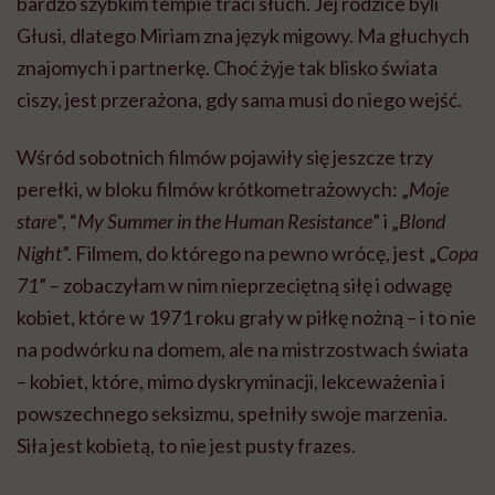
bardzo szybkim tempie traci słuch. Jej rodzice byli
Głusi, dlatego Miriam zna język migowy. Ma głuchych
znajomych i partnerkę. Choć żyje tak blisko świata
ciszy, jest przerażona, gdy sama musi do niego wejść.
Wśród sobotnich filmów pojawiły się jeszcze trzy
perełki, w bloku filmów krótkometrażowych: „
Moje
stare
”, “
My Summer in the Human Resistance
” i „
Blond
Night
”. Filmem, do którego na pewno wrócę, jest „
Copa
71
” – zobaczyłam w nim nieprzeciętną siłę i odwagę
kobiet, które w 1971 roku grały w piłkę nożną – i to nie
na podwórku na domem, ale na mistrzostwach świata
– kobiet, które, mimo dyskryminacji, lekceważenia i
powszechnego seksizmu, spełniły swoje marzenia.
Siła jest kobietą, to nie jest pusty frazes.