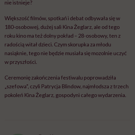
nie istnieje?
Większość filmów, spotkań i debat odbywała się w
180-osobowej, dużej sali Kina Żeglarz, ale od tego
roku kino ma też dolny pokład – 28-osobowy, ten z
radością witał dzieci. Czym skorupka za młodu
nasiąknie, tego nie będzie musiała się mozolnie uczyć
w przyszłości.
Ceremonię zakończenia festiwalu poprowadziła
„szefowa”, czyli Patrycja Blindow, najmłodsza z trzech
pokoleń Kina Żeglarz, gospodyni całego wydarzenia.