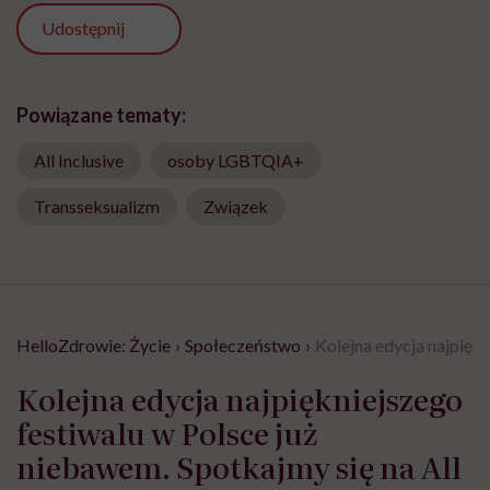
Udostępnij
Powiązane tematy:
All Inclusive
osoby LGBTQIA+
Transseksualizm
Związek
HelloZdrowie: Życie
›
Społeczeństwo
›
Kolejna edycja najpiękn
Kolejna edycja najpiękniejszego
festiwalu w Polsce już
niebawem. Spotkajmy się na All