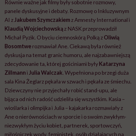
Równie ważne jak filmy były sobotnie rozmowy,
panele dyskusyjne i debaty. Rozmowę o Inkluzywnym
AI z
Jakubem Szymczakiem
z Amnesty International i
Klaudią Wojciechowską
z NASK przeprowadził
Michał Pyzik. O byciu ciemnoskórą Polką z
Oliwią
Bosomtwe
rozmawiał Ane. Ciekawą była również
dyskusja na temat granic humoru, ale najzabawniejszą
zdecydowanie ta, której gościniami były
Katarzyna
Zillmann
i
Julia Walczak
. Wypełniona po brzegi duża
sala Kina Żeglarz pękała w szwach i pękała ze śmiechu.
Dziewczyny nie przyjechały robić stand-upu, ale
bijąca od nich radość udzieliła się wszystkim. Kasia –
wioślarka i olimpijka i Julia – kajakarka rozmawiały z
Ane o nierównościach w sporcie i o swoim zwykłym-
niezwykłym życiu kobiet, partnerek, sportowczyń,
miłośniczek wody, feministek, osób działających na