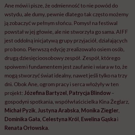
Ane mówi i pisze, że odmienność to nie powód do
wstydu, ale dumy, pewnie dlatego tak często możemy
ją zobaczyć w pełnym słońcu. Pomysł na festiwal
powstał w jej głowie, ale nie stworzyła go sama. AIFF
jest oddolną inicjatywą grupy przyjaciół, działających
pro bono. Pierwszą edycję zrealizowało osiem osób,
drugą dziesięcioosobowy zespół. Zespół, którego
spoiwem i fundamentem jest zaufanie i wiara w to, że
mogą stworzyć świat idealny, nawet jeśli tylko na trzy
dni. Obok Ane, ogrom pracy i serca włożyły w ten
projekt:
Józefina Bartyzel
,
Patrycja Blindow
–
gospodyni spotkania, współwłaścicielka Kina Żeglarz,
Michał Pyzik
,
Justyna Arabska
,
Monika Ziegler
,
Dominika Gała
,
Celestyna Król
,
Ewelina Gąska
i
Renata Orłowska
.