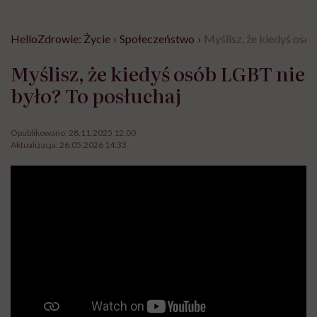
HelloZdrowie: Życie
›
Społeczeństwo
›
Myślisz, że kiedyś osó
Myślisz, że kiedyś osób LGBT nie
było? To posłuchaj
Opublikowano:
28.11.2025 12:00
Aktualizacja:
26.05.2026 14:33