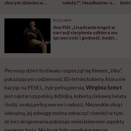
chorym dziecku w
należy?". Headhunter o
Inst
szpitalu to tortura.
zmianie pokoleniowej u
atak
"Przeszkadzać w tym
kobiet w ciąży na rynku
wars
może chyba tylko
pracy
eksp
POLECAMY
głupota i brak
Ane Piżl: „Usadzanie kogoś w
wyobraźni"
narracji cierpienia odbiera mu
sprawczość i godność, budzi
litość i współczucie. Nie o to
chodzi w sojusznictwie”
Pierwszy dzień festiwalu rozpoczął się filmem „
Vika
”,
pokazującym codzienność 85-letniej kobiety, która nie
bacząc na PESEL, żyje pełną piersią.
Wirginia Szmyt
jest najstarszą polską didżejką, kobietą ciekawą świata
i ludzi, osobą pełną werwy i radości. Niezwykle silną i
odważną, jej odwagę można zobaczyć również w tym,
że bez skrępowania pokazuje mniej kolorowe aspekty
swojego życia. Nie kryje bólu wynikającego ze