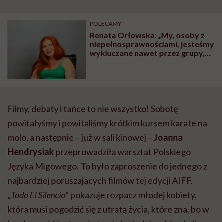
POLECAMY
Renata Orłowska: „My, osoby z
niepełnosprawnościami, jesteśmy
wykluczane nawet przez grupy,
które same walczą z
wykluczeniem”
Filmy, debaty i tańce to nie wszystko! Sobotę
powitałyśmy i powitaliśmy krótkim kursem karate na
molo, a następnie – już w sali kinowej –
Joanna
Hendrysiak
przeprowadziła warsztat Polskiego
Języka Migowego. To było zaproszenie do jednego z
najbardziej poruszających filmów tej edycji AIFF.
„
Todo El Silencio
” pokazuje rozpacz młodej kobiety,
która musi pogodzić się z utratą życia, które zna, bo w