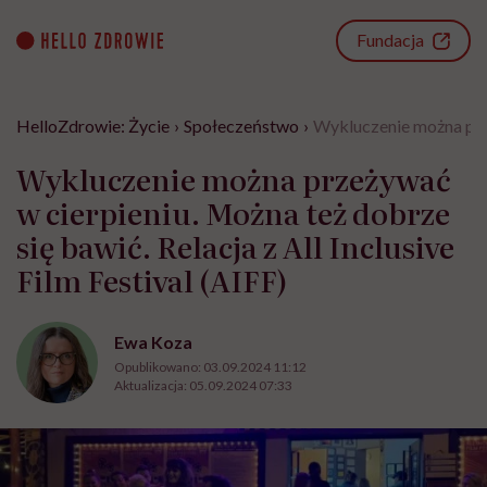
Go
to
Fundacja
content
HelloZdrowie: Życie
›
Społeczeństwo
›
Wykluczenie można przeż
Wykluczenie można przeżywać
w cierpieniu. Można też dobrze
się bawić. Relacja z All Inclusive
Film Festival (AIFF)
Ewa Koza
Opublikowano:
03.09.2024 11:12
Aktualizacja:
05.09.2024 07:33