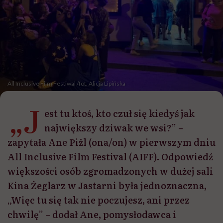
All Inclusive Film Festiwal /fot. Alicja Lipińska
„J
est tu ktoś, kto czuł się kiedyś jak
największy dziwak we wsi?” –
zapytała Ane Piżl (ona/on) w pierwszym dniu
All Inclusive Film Festival (AIFF). Odpowiedź
większości osób zgromadzonych w dużej sali
Kina Żeglarz w Jastarni była jednoznaczna,
„Więc tu się tak nie poczujesz, ani przez
chwilę” – dodał Ane, pomysłodawca i