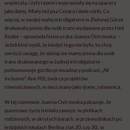
wspierała, i żyły razem i wyprawiały się na spacery
jako damy. Miały też psa Cezara i dwie córki. Co
więcej, w swojej małej introligatorni w Zielonej Górze
drukowały pismo dla osób trans wydawane przez Hell
Knabe – opowiada historyczka Joanna Ostrowska. –
Jeżeli ktoś myśli, że kiedyś tego nie było, to chcę
zwrócić uwagę, że dzisiaj nie mamy pisma dla osób
trans drukowanego w żadnej introligatorni –
podsumowuje gorzko prowadzący podcast „All
Inclusive” Ane Piżl, twórca projektów
równościowych, w sieci znany jako @ane_ratownica.
W tej rozmowie Joanna Ostrowska pokazuje, że
queerowe życie istniało zawsze: w plotkach
rodzinnych, w ukrytych barach, w przewodnikach po
lesbĳskich lokalach Berlina z lat 20. czy 30., w