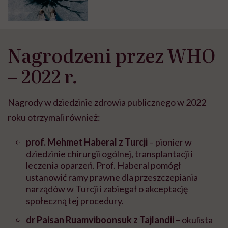
cmentarze” – pisze ratownik
medyczny
Nagrodzeni przez WHO
– 2022 r.
Nagrody w dziedzinie zdrowia publicznego w 2022
roku otrzymali również:
prof. Mehmet Haberal z Turcji
– pionier w
dziedzinie chirurgii ogólnej, transplantacji i
leczenia oparzeń. Prof. Haberal pomógł
ustanowić ramy prawne dla przeszczepiania
narządów w Turcji i zabiegał o akceptację
społeczną tej procedury.
dr Paisan Ruamviboonsuk z Tajlandii
– okulista