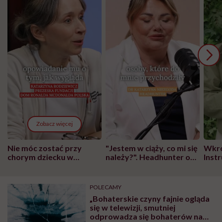
Zobacz więcej
Nie móc zostać przy
"Jestem w ciąży, co mi się
Wkró
chorym dziecku w
należy?". Headhunter o
Inst
szpitalu to tortura.
zmianie pokoleniowej u
atak
"Przeszkadzać w tym
kobiet w ciąży na rynku
wars
może chyba tylko
pracy
eksp
POLECAMY
głupota i brak
„Bohaterskie czyny fajnie ogląda
wyobraźni"
się w telewizji, smutniej
odprowadza się bohaterów na