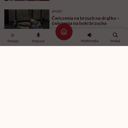
SPORT
Ćwiczenia na brzuch na drążku –
ćwiczenia na boki brzucha
Strona główna
Multimedia
Szukaj
Tematy
Podcast
ŻYCIE
„Lekarz bez uprzedzenia
wepchnął mi palce w miejsce
intymne. Niezbyt komfortowa i
przyjemna sytuacja” – mówi
Justyna Kokoszenko o
traumatycznej wizycie u
ginekologa