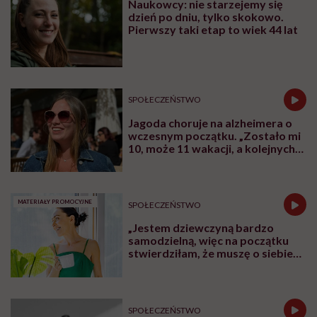
Naukowcy: nie starzejemy się
dzień po dniu, tylko skokowo.
Pierwszy taki etap to wiek 44 lat
SPOŁECZEŃSTWO
Jagoda choruje na alzheimera o
wczesnym początku. „Zostało mi
10, może 11 wakacji, a kolejnych
nie będę już świadoma”
MATERIAŁY PROMOCYJNE
SPOŁECZEŃSTWO
„Jestem dziewczyną bardzo
samodzielną, więc na początku
stwierdziłam, że muszę o siebie
zadbać”. Emilia Pobiedzińska o
słodko-gorzkim doświadczeniu
menopauzy
SPOŁECZEŃSTWO