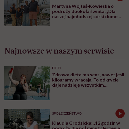
Martyna Wojtaś-Kowieska o
podróży dookoła świata: „Dla
naszej najmłodszej córki domem
jest jacht. Miała dwa latka, kiedy
wypływaliśmy w rejs”
Najnowsze w naszym serwisie
DIETY
Zdrowa dieta ma sens, nawet jeśli
kilogramy wracają. To odkrycie
daje nadzieję wszystkim
walczącym z efektem jo-jo
SPOŁECZEŃSTWO
Klaudia Grodzicka: „12 godzin w
podróży dla pół minuty leczenia.