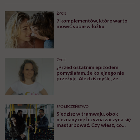
ŻYCIE
7 komplementów, które warto
mówić sobie w łóżku
ŻYCIE
„Przed ostatnim epizodem
pomyślałam, że kolejnego nie
przeżyję. Ale dziś myślę, że
przeżyję, tylko wcześniej pójdę
po pomoc”. Alicja o wychodzeniu z
depresji
SPOŁECZEŃSTWO
Siedzisz w tramwaju, obok
nieznany mężczyzna zaczyna się
masturbować. Czy wiesz, co
robić?