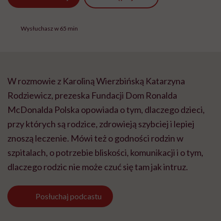
Wysłuchasz w 65 min
W rozmowie z Karoliną Wierzbińską Katarzyna
Rodziewicz, prezeska Fundacji Dom Ronalda
McDonalda Polska opowiada o tym, dlaczego dzieci,
przy których są rodzice, zdrowieją szybciej i lepiej
znoszą leczenie. Mówi też o godności rodzin w
szpitalach, o potrzebie bliskości, komunikacji i o tym,
dlaczego rodzic nie może czuć się tam jak intruz.
Posłuchaj
podcastu