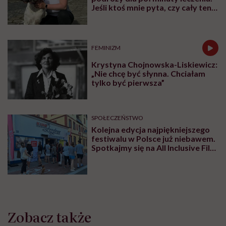
Jeśli ktoś mnie pyta, czy cały ten
trud ma sens, bez wahania
odpowiadam: 'tak’”
FEMINIZM
Krystyna Chojnowska-Liskiewicz:
„Nie chcę być słynna. Chciałam
tylko być pierwsza”
SPOŁECZEŃSTWO
Kolejna edycja najpiękniejszego
festiwalu w Polsce już niebawem.
Spotkajmy się na All Inclusive Film
Festival w Jastarni!
Zobacz także