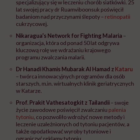
specjalizujący się w leczeniu chorób siatkówki. 25
lat swojej pracy dr Ruamviboonsuk poświęcił
badaniom nad przyczynami ślepoty –
retinopatii
cukrzycowej.
Nikaragua’s Network for Fighting Malaria
–
organizacja, która od ponad 50 lat odgrywa
kluczową rolę we wdrażaniu krajowego
programu zwalczania malarii.
Dr Hanadi Khamis Mubarak Al Hamad z
Kataru
– twórca innowacyjnych programów dla osób
starszych, m.in. wirtualnych klinik geriatrycznych
w Katarze.
Prof. Prakit Vathesatogkit z Tailandii
– swoje
życie zawodowe poświęcił zwalczaniu
palenia
tytoniu
, co pozwoliło wdrożyć nowe metody i
leczenie uzależnionych od tytoniu pacjentów, a
także opodatkować wyroby tytoniowe i
ograniczyć reklamy tytoniu.