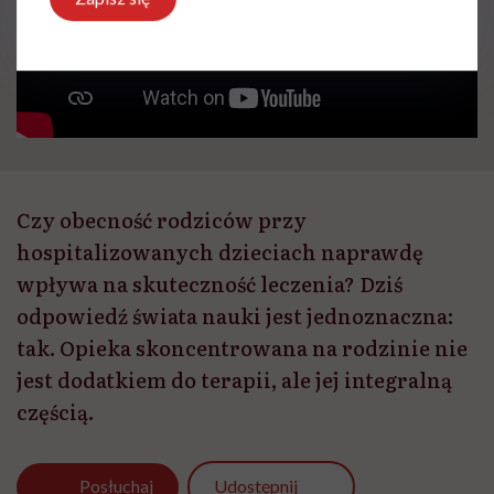
Czy obecność rodziców przy
hospitalizowanych dzieciach naprawdę
wpływa na skuteczność leczenia? Dziś
odpowiedź świata nauki jest jednoznaczna:
tak. Opieka skoncentrowana na rodzinie nie
jest dodatkiem do terapii, ale jej integralną
częścią.
Udostępnij
Posłuchaj