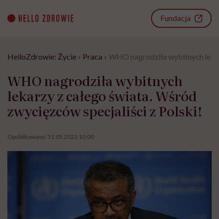
Go
to
Fundacja
content
HelloZdrowie: Życie
›
Praca
›
WHO nagrodziła wybitnych lekarz
WHO nagrodziła wybitnych
lekarzy z całego świata. Wśród
zwycięzców specjaliści z Polski!
Opublikowano:
31.05.2022 10:00