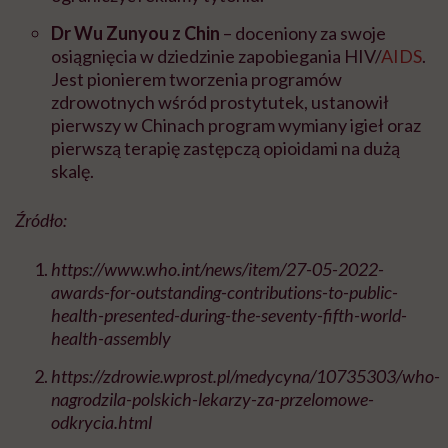
Dr Wu Zunyou z Chin
– doceniony za swoje
osiągnięcia w dziedzinie zapobiegania HIV/
AIDS
.
Jest pionierem tworzenia programów
zdrowotnych wśród prostytutek, ustanowił
pierwszy w Chinach program wymiany igieł oraz
pierwszą terapię zastępczą opioidami na dużą
skalę.
Źródło:
https://www.who.int/news/item/27-05-2022-
awards-for-outstanding-contributions-to-public-
health-presented-during-the-seventy-fifth-world-
health-assembly
https://zdrowie.wprost.pl/medycyna/10735303/who-
nagrodzila-polskich-lekarzy-za-przelomowe-
odkrycia.html