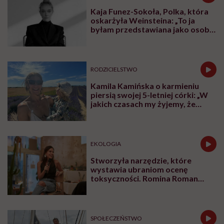
Kaja Funez-Sokoła, Polka, która
oskarżyła Weinsteina: „To ja
byłam przedstawiana jako osoba,
która musi się bronić”
RODZICIELSTWO
Kamila Kamińska o karmieniu
piersią swojej 5-letniej córki: „W
jakich czasach my żyjemy, że
naturalne sprawy musimy
normalizować?”
EKOLOGIA
Stworzyła narzędzie, które
wystawia ubraniom ocenę
toksyczności. Romina Roman
tłumaczy, co plastik robi z naszą
skórą
SPOŁECZEŃSTWO