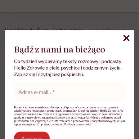
HelloZdrowie: Życie
›
Rodzicielstwo
›
„Opieka skoncentrowana 
„Opieka skoncentrowana na
Bądź z nami na bieżąco
rodzinie to jest coś, bez czego
Co tydzień wybieramy teksty, rozmowy i podcasty
współczesna medycyna sobie nie
Hello Zdrowie o ciele, psychice i codziennym życiu.
poradzi”
Zapisz się i czytaj bez pośpiechu.
Adres
e-
Opublikowano:
24.07.2026 11:57
mail
*
Aktualizacja:
24.07.2026 12:02
Podanie adresu e-mail oraz kliknięcie „Zapisz się” oznacza zgodę na otrzymywanie
wiadomości o nowościach, produktach, promocjach lub usługach dot. Hello Zdrowie. W
dowolnym momencie możesz zrezygnować z otrzymywania newslettera. Wycofanie
zgody nie ma wpływu na zgodność z prawem przetwarzania, którego dokonano przed
jej wycofaniem. Zapoznaj się z informacjami o przetwarzaniu danych osobowych, w tym
o przysługujących Ci prawach, w naszej
Polityce prywatności
.
Zapisz się