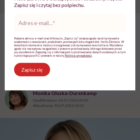
Zapisz się i czytaj bez pośpiechu.
Adres
e-
mail
*
HelloZdrowie: Życie
›
Mindfulness
›
Monika Sobień-Górska: „T
Podanie adresu e-mail oraz kliknięcie „Zapisz się” oznacza zgodę na otrzymywanie
Monika Sobień-Górska: „Trzeba
wiadomości o nowościach, produktach, promocjach lub usługach dot. Hello Zdrowie. W
dowolnym momencie możesz zrezygnować z otrzymywania newslettera. Wycofanie
zgody nie ma wpływu na zgodność z prawem przetwarzania, którego dokonano przed
bardzo uważać, komu oddajemy
jej wycofaniem. Zapoznaj się z informacjami o przetwarzaniu danych osobowych, w tym
o przysługujących Ci prawach, w naszej
Polityce prywatności
.
swoją wrażliwość, pieniądze i
Zapisz się
zaufanie”
Monika Głuska-Durenkamp
Opublikowano:
30.07.2026 09:00
Aktualizacja:
30.07.2026 10:52