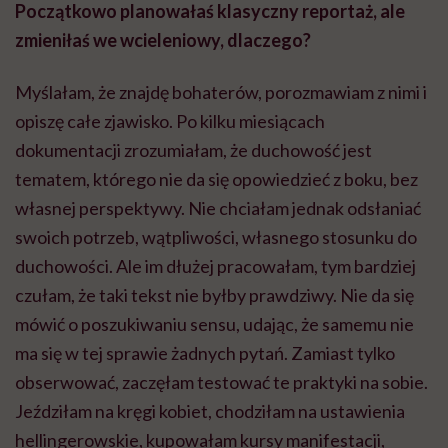
Początkowo planowałaś klasyczny reportaż, ale
zmieniłaś we wcieleniowy, dlaczego?
Myślałam, że znajdę bohaterów, porozmawiam z nimi i
opiszę całe zjawisko. Po kilku miesiącach
dokumentacji zrozumiałam, że duchowość jest
tematem, którego nie da się opowiedzieć z boku, bez
własnej perspektywy. Nie chciałam jednak odsłaniać
swoich potrzeb, wątpliwości, własnego stosunku do
duchowości. Ale im dłużej pracowałam, tym bardziej
czułam, że taki tekst nie byłby prawdziwy. Nie da się
mówić o poszukiwaniu sensu, udając, że samemu nie
ma się w tej sprawie żadnych pytań. Zamiast tylko
obserwować, zaczęłam testować te praktyki na sobie.
Jeździłam na kręgi kobiet, chodziłam na ustawienia
hellingerowskie, kupowałam kursy manifestacji,