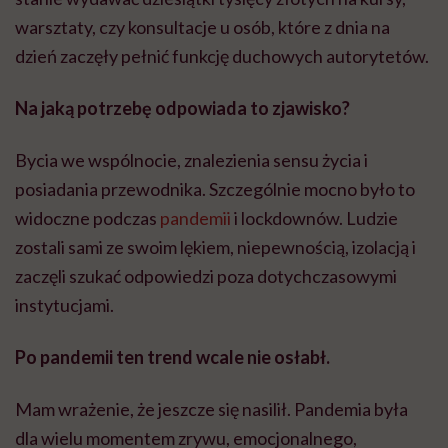
warsztaty, czy konsultacje u osób, które z dnia na
dzień zaczęły pełnić funkcję duchowych autorytetów.
Na jaką potrzebę odpowiada to zjawisko?
Bycia we wspólnocie, znalezienia sensu życia i
posiadania przewodnika. Szczególnie mocno było to
widoczne podczas
pandemii
i lockdownów. Ludzie
zostali sami ze swoim lękiem, niepewnością, izolacją i
zaczęli szukać odpowiedzi poza dotychczasowymi
instytucjami.
Po pandemii ten trend wcale nie osłabł.
Mam wrażenie, że jeszcze się nasilił. Pandemia była
dla wielu momentem zrywu, emocjonalnego,