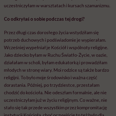
uczestniczyłam w warsztatach i kursach szamanizmu.
Co odkryłaś o sobie podczas tej drogi?
Przez długi czas dorosłego życia wstydziłam się
potrzeb duchowych i podświadomie je wypierałam.
Wcześniej wypełniał je Kościół i wspólnoty religijne.
Jako dziecko byłam w Ruchu Światło-Życie, w oazie,
działałam w scholi, byłam edukatorką i prowadziłam
młodych w stronę wiary. Moi rodzice są także bardzo
religijni. To było moje środowisko i ważna część
dorastania. Później, po trzydziestce, przestałam
chodzić do kościoła. Nie odeszłam formalnie, ale nie
uczestniczyłam już w życiu religijnym. Co ważne, nie
stało się tak przede wszystkim przez kompromitację
instytucji Kościoła, choć oczywiście to też było dla