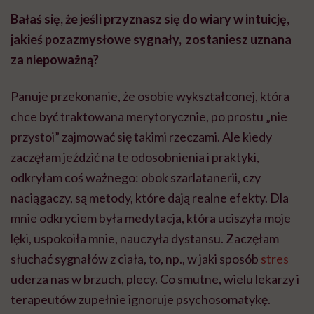
Bałaś się, że jeśli przyznasz się do wiary w intuicję,
jakieś pozazmysłowe sygnały, zostaniesz uznana
za niepoważną?
Panuje przekonanie, że osobie wykształconej, która
chce być traktowana merytorycznie, po prostu „nie
przystoi” zajmować się takimi rzeczami. Ale kiedy
zaczęłam jeździć na te odosobnienia i praktyki,
odkryłam coś ważnego: obok szarlatanerii, czy
naciągaczy, są metody, które dają realne efekty. Dla
mnie odkryciem była medytacja, która uciszyła moje
lęki, uspokoiła mnie, nauczyła dystansu. Zaczęłam
słuchać sygnałów z ciała, to, np., w jaki sposób
stres
uderza nas w brzuch, plecy. Co smutne, wielu lekarzy i
terapeutów zupełnie ignoruje psychosomatykę.