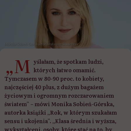
Monika Sobień-Górska /fot. Mateusz Skwarczek
„M
yślałam, że spotkam ludzi,
których łatwo omamić.
Tymczasem w 80-90 proc. to kobiety,
najczęściej 40 plus, z dużym bagażem
życiowym i ogromnym rozczarowaniem
światem” – mówi Monika Sobień-Górska,
autorka książki „Rok, w którym szukałam
sensu i ukojenia”. „Klasa średnia i wyższa,
wykształceni, osoby, które stać na to, by