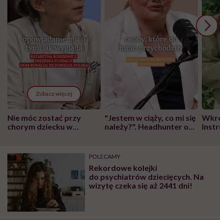
Zobacz więcej
Nie móc zostać przy
"Jestem w ciąży, co mi się
Wkró
chorym dziecku w
należy?". Headhunter o
Inst
szpitalu to tortura.
zmianie pokoleniowej u
atak
"Przeszkadzać w tym
kobiet w ciąży na rynku
wars
może chyba tylko
pracy
eksp
POLECAMY
głupota i brak
Rekordowe kolejki
wyobraźni"
do psychiatrów dziecięcych. Na
wizytę czeka się aż 2441 dni!