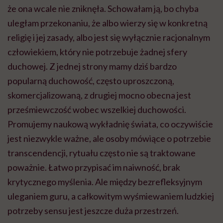
że ona wcale nie zniknęła. Schowałam ją, bo chyba
uległam przekonaniu, że albo wierzy się w konkretną
religię i jej zasady, albo jest się wyłącznie racjonalnym
człowiekiem, który nie potrzebuje żadnej sfery
duchowej. Z jednej strony mamy dziś bardzo
popularną duchowość, często uproszczoną,
skomercjalizowaną, z drugiej mocno obecna jest
prześmiewczość wobec wszelkiej duchowości.
Promujemy naukową wykładnię świata, co oczywiście
jest niezwykle ważne, ale osoby mówiące o potrzebie
transcendencji, rytuału często nie są traktowane
poważnie. Łatwo przypisać im naiwność, brak
krytycznego myślenia. Ale między bezrefleksyjnym
uleganiem guru, a całkowitym wyśmiewaniem ludzkiej
potrzeby sensu jest jeszcze duża przestrzeń.