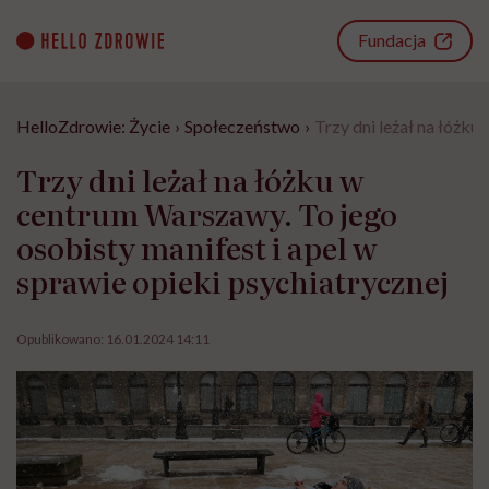
Go
to
Fundacja
content
HelloZdrowie: Życie
›
Społeczeństwo
›
Trzy dni leżał na łóżku
Trzy dni leżał na łóżku w
centrum Warszawy. To jego
osobisty manifest i apel w
sprawie opieki psychiatrycznej
Opublikowano:
16.01.2024 14:11