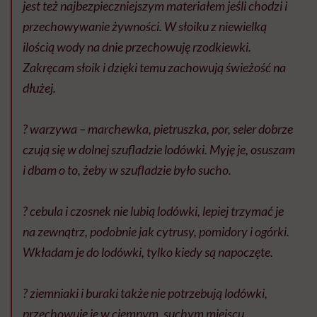
jest też najbezpieczniejszym materiałem jeśli chodzi i
przechowywanie żywności. W słoiku z niewielką
ilością wody na dnie przechowuję rzodkiewki.
Zakręcam słoik i dzięki temu zachowują świeżość na
dłużej. ⠀
⠀
? warzywa – marchewka, pietruszka, por, seler dobrze
czują się w dolnej szufladzie lodówki. Myję je, osuszam
i dbam o to, żeby w szufladzie było sucho. ⠀
⠀
? cebula i czosnek nie lubią lodówki, lepiej trzymać je
na zewnątrz, podobnie jak cytrusy, pomidory i ogórki.
Wkładam je do lodówki, tylko kiedy są napoczęte. ⠀
⠀
? ziemniaki i buraki także nie potrzebują lodówki,
przechowuję je w ciemnym, suchym miejscu. ⠀