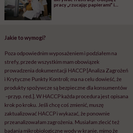
pracy „rzucając papierami” i
gorzkimi słowami
Jakie to wymogi?
Poza odpowiednim wyposażeniem i podziałem na
strefy, przede wszystkim mam obowiązek
prowadzenia dokumentacji HACCP [Analiza Zagrożeń
i Krytyczne Punkty Kontroli; ma na celu dowieść, że
produkty spożywcze są bezpieczne dla konsumentów
–przyp. red.]. W HACCP każda procedura jest opisana
krok po kroku. Jeśli chcę coś zmienić, muszę
zaktualizować HACCP i wykazać, że ponownie
przeanalizowałam zagrożenia. Musiałam zlecić też
badania mikrobiologiczne wody w kranie, mimo że