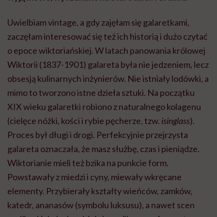
Uwielbiam vintage, a gdy zajęłam się galaretkami,
zaczęłam interesować się też ich historią i dużo czytać
o epoce wiktoriańskiej. W latach panowania królowej
Wiktorii (1837-1901) galareta była nie jedzeniem, lecz
obsesją kulinarnych inżynierów. Nie istniały lodówki, a
mimo to tworzono istne dzieła sztuki. Na początku
XIX wieku galaretki robiono z naturalnego kolagenu
(cielęce nóżki, kości i rybie pęcherze, tzw.
isinglass
).
Proces był długi i drogi. Perfekcyjnie przejrzysta
galareta oznaczała, że masz służbę, czas i pieniądze.
Wiktorianie mieli też bzika na punkcie form.
Powstawały z miedzi i cyny, miewały wkręcane
elementy. Przybierały kształty wieńców, zamków,
katedr, ananasów (symbolu luksusu), a nawet scen