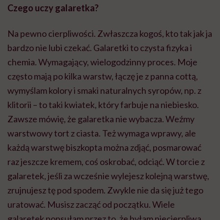
Czego uczy galaretka?
Na pewno cierpliwości. Zwłaszcza kogoś, kto tak jak ja
bardzo nie lubi czekać. Galaretki to czysta fizyka i
chemia. Wymagający, wielogodzinny proces. Moje
często mają po kilka warstw, łączę je z panna cottą,
wymyślam kolory i smaki naturalnych syropów, np. z
klitorii – to taki kwiatek, który farbuje na niebiesko.
Zawsze mówię, że galaretka nie wybacza. Weźmy
warstwowy tort z ciasta. Też wymaga wprawy, ale
każdą warstwę biszkopta można zdjąć, posmarować
raz jeszcze kremem, coś oskrobać, odciąć. W torcie z
galaretek, jeśli za wcześnie wylejesz kolejną warstwę,
zrujnujesz tę pod spodem. Zwykle nie da się już tego
uratować. Musisz zacząć od początku. Wiele
galaretek popsułam przez to, że byłam niecierpliwa.