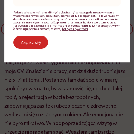
mail
*
bezrobotna” – jest straszna. Urząd pracy jawi się jako
przerażające miejsce.
Podanie adresu e-mail oraz kliknięcie „Zapisz się” oznacza zgodę na otrzymywanie
wiadomości o nowościach, produktach, promocjach lub usługach dot. Hello Zdrowie. W
dowolnym momencie możesz zrezygnować z otrzymywania newslettera. Wycofanie
zgody nie ma wpływu na zgodność z prawem przetwarzania, którego dokonano przed
jej wycofaniem. Zapoznaj się z informacjami o przetwarzaniu danych osobowych, w tym
o przysługujących Ci prawach, w naszej
Polityce prywatności
.
Fot. Daniel Antropik
Zapisz się
Poszłaś do pośredniaka?
Tak, bo przez wiele tygodni nikt nie odpowiadał na
moje CV. Znalezienie pracy jest dziś dużo trudniejsze
niż 5–7 lat temu. Postanowiłam dać sobie w miarę
spokojny czas na to, by zastanowić się, co chcę dalej
robić, a rejestracja w bazie bezrobotnych,
zapewniająca zasiłek i ubezpieczenie zdrowotne,
wydała mi się rozsądnym krokiem. Ale emocjonalnie
nie było mi łatwo. W noc poprzedzającą wizytę w
urzędzie nie mogłam spać. Weszłam tam bardzo