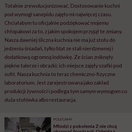
Totalnie zrewolucjonizować. Dostosowanie kuchni
pod wymogi sanepidu zajęło mi najwięcej czasu.
Chciałabym tu oficjalnie podziękować mojemu
chłopakowi za to, z jakim spokojem przyjął te zmiany.
Nasza dawniej śliczna kuchnia nie ma już stołu do
jedzenia śniadań, tylko blat ze stali nierdzewnej i
dodatkową ogromną lodówkę. Ze ścian zniknęły
piękne talerze i obrazki; ich miejsce zajęły szafki pod
sufit. Nasza kuchnia to teraz chemiczno-fizyczne
laboratorium. Jest zarejestrowana jako zakład
produkcji żywności i podlega tym samym wymogom co
duża stołówka albo restauracja.
POLECAMY
Młodzi z pokolenia Z nie chcą
ukrywać frustracji. Odejdą z