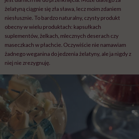
żelatyną ciągnie się zła sława, lecz moim zdaniem
niesłusznie. To bardzo naturalny, czysty produkt
obecny w wielu produktach: kapsułkach
suplementów, żelkach, mlecznych deserach czy
maseczkach w płachcie. Oczywiście nie namawiam
żadnego weganina do jedzenia żelatyny, ale ja nigdy z
niej nie zrezygnuję.