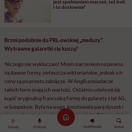
jest spełnieniem marzeń, też boli.
I to dosłownie”
Brzmi podobnie do PRL-owskiej „meduzy”.
Wytrawne galaretki cię kuszą?
Niczego nie wykluczam! Moim marzeniem na pewno
są dawne formy, zwłaszcza wiktoriańskie, jednak ich
ceny są po prostu zabójcze. W Anglii posiadacze
takich form znają ich wartość. Ostatnio udało mi się
kupić oryginalną francuską formę do galarety z lat 60.,
w lumpeksie. Była na wagę, kosztowała parę dyszek i
nie mogłam uwierzyć w swoje szczęście. Zdarza mi się
Strona główna
też znaleźć starą formę na galaretę w serwisach
Multimedia
Szukaj
Tematy
Podcast