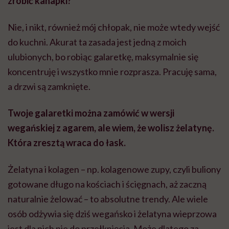
zrobić kanapki?
Nie, i nikt, również mój chłopak, nie może wtedy wejść
do kuchni. Akurat ta zasada jest jedną z moich
ulubionych, bo robiąc galaretkę, maksymalnie się
koncentruję i wszystko mnie rozprasza. Pracuję sama,
a drzwi są zamknięte.
Twoje galaretki można zamówić w wersji
wegańskiej z agarem, ale wiem, że wolisz żelatynę.
Która zresztą wraca do łask.
Żelatyna i kolagen – np. kolagenowe zupy, czyli buliony
gotowane długo na kościach i ścięgnach, aż zaczną
naturalnie żelować – to absolutne trendy. Ale wiele
osób odżywia się dziś wegańsko i żelatyna wieprzowa
jest dla nich nie do przełknięcia. Może dlatego za