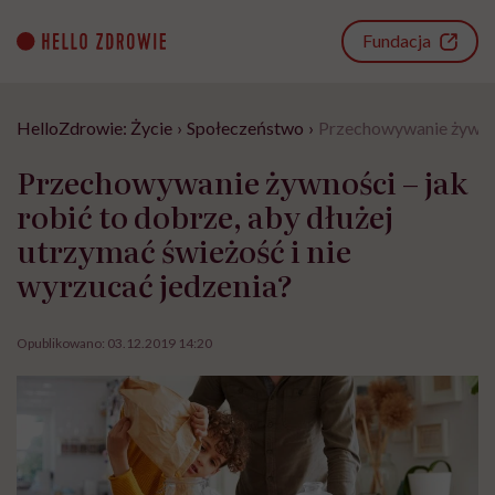
Go
to
Fundacja
content
HelloZdrowie: Życie
›
Społeczeństwo
›
Przechowywanie żywnośc
Przechowywanie żywności – jak
robić to dobrze, aby dłużej
utrzymać świeżość i nie
wyrzucać jedzenia?
Opublikowano:
03.12.2019 14:20