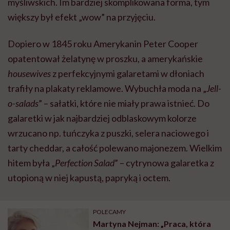
myśliwskich. Im bardziej skomplikowana forma, tym
większy był efekt „wow” na przyjęciu.
Dopiero w 1845 roku Amerykanin Peter Cooper
opatentował żelatynę w proszku, a amerykańskie
housewives
z perfekcyjnymi galaretami w dłoniach
trafiły na plakaty reklamowe. Wybuchła moda na „
Jell-
o-salads
” – sałatki, które nie miały prawa istnieć. Do
galaretki w jak najbardziej odblaskowym kolorze
wrzucano np. tuńczyka z puszki, selera naciowego i
tarty cheddar, a całość polewano majonezem. Wielkim
hitem była „
Perfection Salad
” – cytrynowa galaretka z
utopioną w niej kapustą, papryką i octem.
POLECAMY
Martyna Nejman: „Praca, która