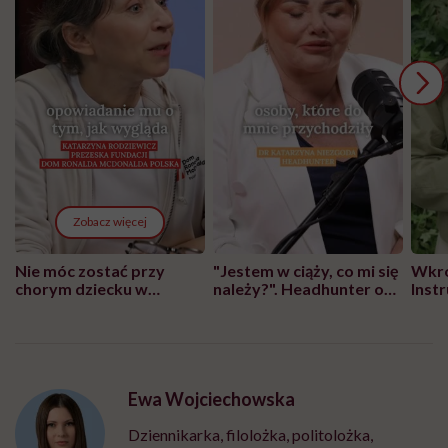
Zobacz więcej
Nie móc zostać przy
"Jestem w ciąży, co mi się
Wkró
chorym dziecku w
należy?". Headhunter o
Inst
szpitalu to tortura.
zmianie pokoleniowej u
atak
"Przeszkadzać w tym
kobiet w ciąży na rynku
wars
może chyba tylko
pracy
eksp
głupota i brak
wyobraźni"
Ewa Wojciechowska
Dziennikarka, filolożka, politolożka,