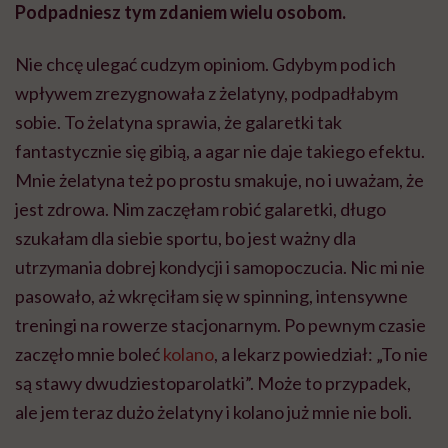
Podpadniesz tym zdaniem wielu osobom.
Nie chcę ulegać cudzym opiniom. Gdybym pod ich
wpływem zrezygnowała z żelatyny, podpadłabym
sobie. To żelatyna sprawia, że galaretki tak
fantastycznie się gibią, a agar nie daje takiego efektu.
Mnie żelatyna też po prostu smakuje, no i uważam, że
jest zdrowa. Nim zaczęłam robić galaretki, długo
szukałam dla siebie sportu, bo jest ważny dla
utrzymania dobrej kondycji i samopoczucia. Nic mi nie
pasowało, aż wkręciłam się w spinning, intensywne
treningi na rowerze stacjonarnym. Po pewnym czasie
zaczęło mnie boleć
kolano
, a lekarz powiedział: „To nie
są stawy dwudziestoparolatki”. Może to przypadek,
ale jem teraz dużo żelatyny i kolano już mnie nie boli.