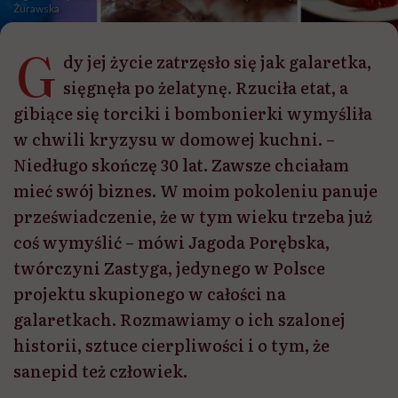
Żurawska
G
dy jej życie zatrzęsło się jak galaretka,
sięgnęła po żelatynę. Rzuciła etat, a
gibiące się torciki i bombonierki wymyśliła
w chwili kryzysu w domowej kuchni. –
Niedługo skończę 30 lat. Zawsze chciałam
mieć swój biznes. W moim pokoleniu panuje
przeświadczenie, że w tym wieku trzeba już
coś wymyślić – mówi Jagoda Porębska,
twórczyni Zastyga, jedynego w Polsce
projektu skupionego w całości na
galaretkach. Rozmawiamy o ich szalonej
historii, sztuce cierpliwości i o tym, że
sanepid też człowiek.