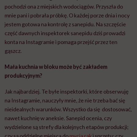
pochodzi ona z miejskich wodociągów. Przyszła do
mnie pani i pobrała próbkę. O każdej porze dnia i nocy
jestem gotowa na kontrolę z sanepidu. Na szczęście
część dawnych inspektorek sanepidu dziś prowadzi
konta na Instagramie i pomaga przejść przez ten
gąszcz.
Mała kuchnia w bloku może być zakładem
produkcyjnym?
Jak najbardziej. Te byłe inspektorki, które obserwuję
na Instagramie, nauczyły mnie, że nie trzeba bać się
nieidealnych warunków. Wszystko da się dostosować,
nawet kuchnię w aneksie. Sanepid ocenia, czy
wydzielone są strefy dla kolejnych etapów produkcji;
czy są oddzielne miejsca do
mycia rąk
i sprzętu; czy