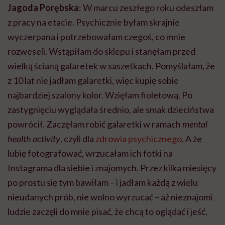
Jagoda Porębska
: W marcu zeszłego roku odeszłam
z pracy na etacie. Psychicznie byłam skrajnie
wyczerpana i potrzebowałam czegoś, co mnie
rozweseli. Wstąpiłam do sklepu i stanęłam przed
wielką ścianą galaretek w saszetkach. Pomyślałam, że
z 10 lat nie jadłam galaretki, więc kupię sobie
najbardziej szalony kolor. Wzięłam fioletową. Po
zastygnięciu wyglądała średnio, ale smak dzieciństwa
powrócił. Zaczęłam robić galaretki w ramach
mental
health activity
, czyli dla
zdrowia psychicznego
. A że
lubię fotografować, wrzucałam ich fotki na
Instagrama dla siebie i znajomych. Przez kilka miesięcy
po prostu się tym bawiłam – i jadłam każdą z wielu
nieudanych prób, nie wolno wyrzucać – aż nieznajomi
ludzie zaczęli do mnie pisać, że chcą to oglądać i jeść.