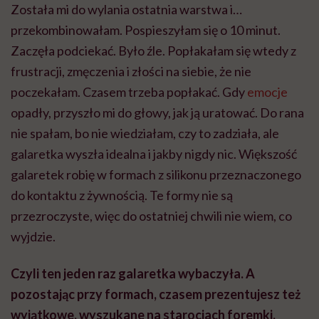
Została mi do wylania ostatnia warstwa i…
przekombinowałam. Pospieszyłam się o 10 minut.
Zaczęła podciekać. Było źle. Popłakałam się wtedy z
frustracji, zmęczenia i złości na siebie, że nie
poczekałam. Czasem trzeba popłakać. Gdy
emocje
opadły, przyszło mi do głowy, jak ją uratować. Do rana
nie spałam, bo nie wiedziałam, czy to zadziała, ale
galaretka wyszła idealna i jakby nigdy nic. Większość
galaretek robię w formach z silikonu przeznaczonego
do kontaktu z żywnością. Te formy nie są
przezroczyste, więc do ostatniej chwili nie wiem, co
wyjdzie.
Czyli ten jeden raz galaretka wybaczyła. A
pozostając przy formach, czasem prezentujesz też
wyjątkowe, wyszukane na starociach foremki.