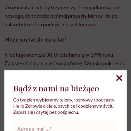
Zrozumiałam wtedy trzy rzeczy: że wpadłam na coś
nowego, że to może być mój przyszły biznes i że do
galaretek można podejść nieszablonowo.
Mogę spytać, ile masz lat?
Niedługo skończę 30. Urodziłam się w 1998 roku.
Zawsze chciałam mieć swoją firmę. W moim pokoleniu
panuje przeświadczenie, że w tym wieku trzeba już
coś wymyślić.
Bądź z nami na bieżąco
O rany, niezła presja.
Co tydzień wybieramy teksty, rozmowy i podcasty
Hello Zdrowie o ciele, psychice i codziennym życiu.
Jest presja. Pracuję od pierwszego roku studiów i gdy
Zapisz się i czytaj bez pośpiechu.
zwolniłam się z etatu, pierwszy raz w życiu znalazłam
Adres
się na bezrobociu. Ta myśl – „od dziś jestem
e-