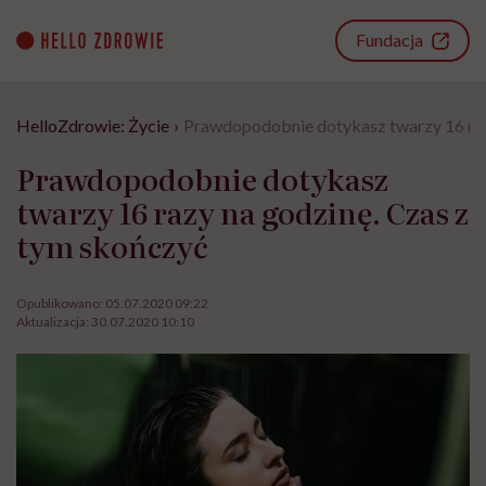
Go
to
Fundacja
content
HelloZdrowie: Życie
›
Prawdopodobnie dotykasz twarzy 16 raz
Prawdopodobnie dotykasz
twarzy 16 razy na godzinę. Czas z
tym skończyć
Opublikowano:
05.07.2020 09:22
Aktualizacja:
30.07.2020 10:10