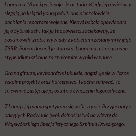
Laura ma 16 lat i pasjonuje się historią. Kiedy jej rówieśnicy
sięgają po książki young adult, ona pieczołowicie
pochłania reportaże wojenne. Kiedyś babcia opowiadała
jej o Sybirakach. Tak ją te opowieści zaciekawiły, że
postanowiła zrobić wywiady z kobietami zesłanymi w głąb
ZSRR. Potem docenił je starosta. Laura ma też przyznane
stypendium szkolne za znakomite wyniki w nauce.
Gra na gitarze, keyboardzie i ukulele, angażuje się w liczne
szkolne projekty oraz harcerstwo. I kocha śpiewać. To
śpiewanie zastępuje jej ostatnio ćwiczenia logopedyczne.
Z Laurą i jej mamą spotykam się w Olsztynie
.
Przyjechały z
odległych Radwanic (woj. dolnośląskie) na wizytę do
Wojewódzkiego Specjalistycznego Szpitala Dziecięcego.