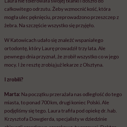
Laura nie tolerowała swojej tkanki i doszło do
całkowitego odrzutu. Żeby wzmocnić kość, która
mogła ulec pęknięciu, przeprowadzono przeszczep z
żebra. Na szczęście wszystko się przyjęło.
W Katowicach udało się znaleźć wspaniałego
ortodontę, który Laurę prowadził trzy lata. Ale
pewnego dnia przyznał, że zrobił wszystko co w jego
mocy. I że resztę zrobią już lekarze z Olsztyna.
I zrobili?
Marta:
Na początku przerażała nas odległość do tego
miasta, to ponad 700 km, drugi koniec Polski. Ale
podjęliśmy się tego. Laura trafiła pod opiekę dr. hab.
Krzysztofa Dowgierda, specjalisty w dziedzinie