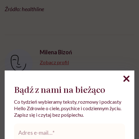
Źródło: healthline
Milena Bizoń
Zobacz profil
Bądź z nami na bieżąco
Udostępnij
Co tydzień wybieramy teksty, rozmowy i podcasty
Hello Zdrowie o ciele, psychice i codziennym życiu.
Zapisz się i czytaj bez pośpiechu.
Powiązane tematy:
Adres
e-
Bakterie
Twarz
Warto wiedzieć
mail
*