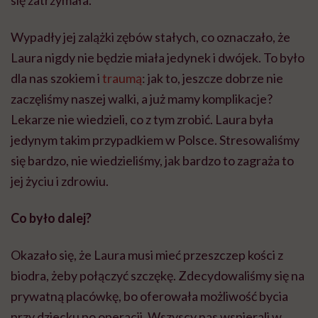
się zatrzymała.
Wypadły jej zalążki zębów stałych, co oznaczało, że
Laura nigdy nie będzie miała jedynek i dwójek. To było
dla nas szokiem i
traumą
: jak to, jeszcze dobrze nie
zaczęliśmy naszej walki, a już mamy komplikacje?
Lekarze nie wiedzieli, co z tym zrobić. Laura była
jedynym takim przypadkiem w Polsce. Stresowaliśmy
się bardzo, nie wiedzieliśmy, jak bardzo to zagraża to
jej życiu i zdrowiu.
Co było dalej?
Okazało się, że Laura musi mieć przeszczep kości z
biodra, żeby połączyć szczękę. Zdecydowaliśmy się na
prywatną placówkę, bo oferowała możliwość bycia
przy dziecku po operacji. Wszyscy nas wspierali w