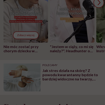
Zobacz więcej
Nie móc zostać przy
"Jestem w ciąży, co mi się
Wkró
chorym dziecku w
należy?". Headhunter o
Inst
szpitalu to tortura.
zmianie pokoleniowej u
atak
"Przeszkadzać w tym
kobiet w ciąży na rynku
wars
może chyba tylko
pracy
eksp
POLECAMY
głupota i brak
Jak stres działa na skórę? Z
wyobraźni"
powodu kwarantanny będzie to
bardziej widoczne na twarzy,
ostrzega Ekspert Kosmetyczny