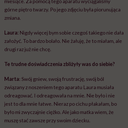
miesiące. Za pomocą tego aparatu wyciągaliśmy
górne piętro twarzy. Po jego zdjęciu była piorunująca
zmiana.
Laura:
Nigdy więcej bym sobie czegoś takiego nie dała
założyć. To bardzo bolało. Nie żałuję, że to miałam, ale
drugi raz już nie chcę.
Te trudne doświadczenia zbliżyły was do siebie?
Marta
: Swój gniew, swoją frustrację, swój ból
związany z noszeniem tego aparatu Laura musiała
odreagować. I odreagowała na mnie. Nie było i nie
jest to dla mnie łatwe. Nieraz po cichu płakałam, bo
było mi zwyczajnie ciężko. Ale jako matka wiem, że
muszę stać zawsze przy swoim dziecku.