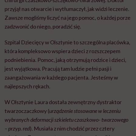
chirurgii czaszkowo-szczękowo-twarzowej. Doktor
przyjął nas otwarcie i wytłumaczył, jak widzi leczenie.
Zawsze mogliśmy liczyć na jego pomoc, o każdej porze
zadzwonić do niego, poradzić się.
Szpital Dziecięcy w Olsztynie to szczególna placówka,
która kompleksowo wspiera dzieci z rozszczepem
podniebienia. Pomoc, jaką otrzymują rodzice i dzieci,
jest wyjątkowa. Pracują tam ludzie pełni pasji i
zaangażowania w każdego pacjenta. Jesteśmy w
najlepszych rękach.
W Olsztynie Laura dostała zewnętrzny dystraktor
twarzoczaczkowy (
urządzenie stosowane w leczeniu
wybranych deformacji szkieletu czaszkowo- twarzowego
– przyp. red
). Musiała z nim chodzić przez cztery