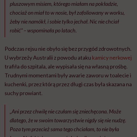
pluszowym misiem, którego miałam na pokładzie,
chociaż on miał to w nosie, był zafoliowany w worku,
żeby nie namókł, i sobie tylko jechał. Nic nie chciał
robić
” – wspominała po latach.
Podczas rejsu nie obyło się bez przygód zdrowotnych.
U wybrzeży Australii z powodu ataku
kamicy nerkowej
trafiła do szpitala, ale wypisała się na własną prośbę.
Trudnymi momentami były awarie zaworu w toalecie i
kuchenki, przez którą przez długi czas była skazana na
suchy prowiant.
„Ani przez chwilę nie czułam się zniechęcona. Może
dlatego, że w swoim towarzystwie nigdy się nie nudzę.
Poza tym przecież sama tego chciałam, to nie była