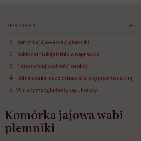
SPIS TREŚCI
Komórka jajowa wabi plemniki
Kobieca intuicja istnieje naprawdę
Piersi różnej wielkości są okej
Ból ramienia może oznaczać ciążę pozamaciczną
W ciąży mózg kobiety się… kurczy
Komórka jajowa wabi
plemniki