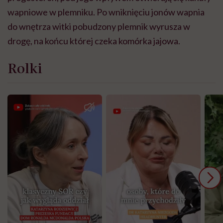
wapniowe w plemniku. Po wniknięciu jonów wapnia
do wnętrza witki pobudzony plemnik wyrusza w
drogę, na końcu której czeka komórka jajowa.
Rolki