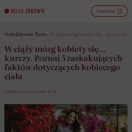
Go
to
Fundacja
content
HelloZdrowie: Życie
›
W ciąży mózg kobiety się… kurczy. Pozn
W ciąży mózg kobiety się…
kurczy. Poznaj 5 zaskakujących
faktów dotyczących kobiecego
ciała
Opublikowano:
23.01.2022 15:48