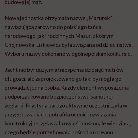
budowę jej mąż.
Nowa jednostka otrzymała nazwę „Mazurek”,
nawiązującą zarówno do polskiego tańca
narodowego, jak i rodzinnych Mazur, z którymi
Chojnowska-Liskiewicz była związana od dzieciństwa.
Wyboru nazwy dokonano w ogólnopolskim konkursie.
Jacht nie był duży, miał niespełna dziesięć metrów
długości, ale zaprojektowano go tak, by mogła go
prowadzić jedna osoba. Każdy element wyposażenia
podporządkowano bezpieczeństwu samotnej
żeglarki. Krystyna bardzo aktywnie uczestniczyła w
przygotowaniach, potrafiła ocenić rozwiązania
konstrukcyjne, zgłaszała uwagi i doskonale wiedziała,
czego będzie potrzebowała pośrodku oceanu.