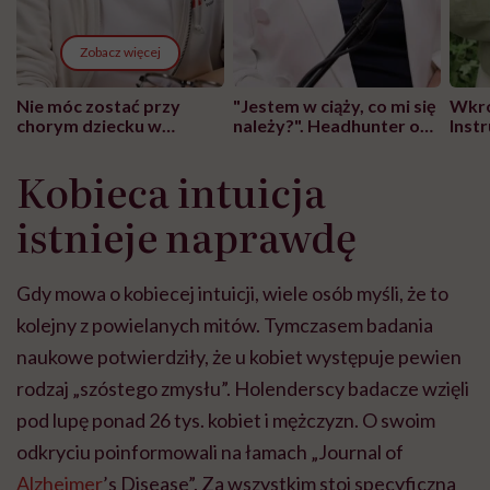
Zobacz więcej
Nie móc zostać przy
"Jestem w ciąży, co mi się
Wkró
chorym dziecku w
należy?". Headhunter o
Inst
szpitalu to tortura.
zmianie pokoleniowej u
atak
"Przeszkadzać w tym
kobiet w ciąży na rynku
wars
Kobieca intuicja
może chyba tylko
pracy
eksp
głupota i brak
istnieje naprawdę
wyobraźni"
Gdy mowa o kobiecej intuicji, wiele osób myśli, że to
kolejny z powielanych mitów. Tymczasem badania
naukowe potwierdziły, że u kobiet występuje pewien
rodzaj „szóstego zmysłu”. Holenderscy badacze wzięli
pod lupę ponad 26 tys. kobiet i mężczyzn. O swoim
odkryciu poinformowali na łamach „Journal of
Alzheimer
’s Disease”. Za wszystkim stoi specyficzna