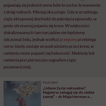
pojawiają się jednostronne bóle brzucha i krwawienie
z dróg rodnych. Miesiączka ustaje. Gdy w przebiegu
ciąży ektopowej dochodzi do pęknięcia jajowodu, w
jamie otrzewnej pojawia się krew. W większości
zlokalizowanych tam narządów nie będziemy
odczuwać bólu, jednak wzdłuż
przepony
przebiega
nerw; kiedy zostaje on podrażniony przez krew, w
ramieniu może pojawić się bolesność. Niekiedy ból
ramienia jest pierwszym sygnałem ciąży
pozamacicznej.
POLECAMY
„Udane życie seksualne?
Najpierw zaloguj się do siebie
samej” – dr Maja Herman o
intymności dla zapracowanych
kobiet