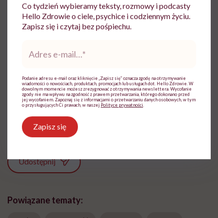
https://www.j-alz.com.
Co tydzień wybieramy teksty, rozmowy i podcasty
Hello Zdrowie o ciele, psychice i codziennym życiu.
Zapisz się i czytaj bez pośpiechu.
Adres
e-
mail
*
Ewa Podsiadły-Natorska
Podanie adresu e-mail oraz kliknięcie „Zapisz się” oznacza zgodę na otrzymywanie
wiadomości o nowościach, produktach, promocjach lub usługach dot. Hello Zdrowie. W
Dziennikarka, pisarka, matka. Uwielbia
dowolnym momencie możesz zrezygnować z otrzymywania newslettera. Wycofanie
zgody nie ma wpływu na zgodność z prawem przetwarzania, którego dokonano przed
aktywnie odpoczywać, czytać, podróżować,
jej wycofaniem. Zapoznaj się z informacjami o przetwarzaniu danych osobowych, w tym
o przysługujących Ci prawach, w naszej
Polityce prywatności
.
a przede wszystkim pisać
Zobacz profil
Zapisz się
Udostępnij
Powiązane tematy: