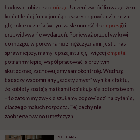
budowa kobiecego
mózgu
. Uczeni zwrócili uwagę, że u
kobiet lepiej funkcjonują obszary odpowiedzialne za
głębokie uczucia (w tym za skłonność do
depresji
) i
przewidywanie wydarzeń. Ponieważ przepływ krwi
do mózgu, w porównaniu z mężczyznami, jest u nas
sprawniejszy, mamy lepszą intuicję i więcej
empatii
,
potrafimy lepiej współpracować, a przy tym
skuteczniej zachowujemy samokontrolę. Według
badaczy wspomniany „szósty zmysł” wynika z faktu,
że kobiety zostają matkami i opiekują się potomstwem
– to zatem my zwykle szukamy odpowiedzi na pytanie,
dlaczego maluch rozpacza. Tej cechy nie
zaobserwowano u mężczyzn.
POLECAMY