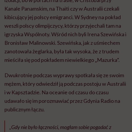
Kanale Panamskim, na Thaiti czy w Australii czekali
kibicujący jej polscy emigranci. W Sydney na pokład
weszli polscy olimpijczycy, którzy przyjechali tam na
igrzyska Wspólnoty. Wśród nich byli Irena Szewińska i
Bronisław Malinowski. Szewińska, jak z uśmiechem
zanotowała żeglarka, była tak wysoka, że z trudem
mieściła się pod pokładem niewielkiego „Mazurka”.
Dwukrotnie podczas wyprawy spotkała się ze swoim
mężem, który odwiedził ją podczas postoju w Australii
i w Kapsztadzie. Na oceanie od czasu do czasu
udawało się im porozmawiać przez Gdynia Radio na
publicznym łączu
.
„Gdy nie było łączności, mogłam sobie pogadać z