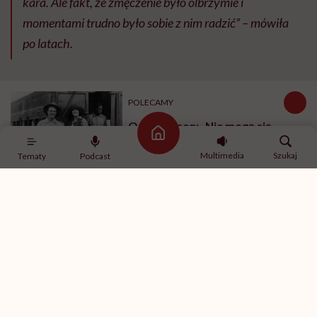
kara. Ale fakt, że zmęczenie było olbrzymie i
momentami trudno było sobie z nim radzić”
– mówiła
po latach.
POLECAMY
Osa Johnson: „Nie mogę się
Strona główna
doczekać powrotu do dżungli.
Wolę być tam”
Multimedia
Szukaj
Tematy
Podcast
Sukces i sława
20 marca 1978 roku, po niemal dwóch latach żeglugi i
przepłynięciu blisko 29 tysięcy mil morskich,
„Mazurek” zamknął pętlę wokół globu w pobliżu Wysp