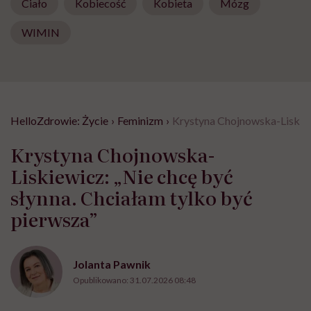
Ciało
Kobiecość
Kobieta
Mózg
WIMIN
HelloZdrowie: Życie
›
Feminizm
›
Krystyna Chojnowska-Liskiewi
Krystyna Chojnowska-
Liskiewicz: „Nie chcę być
słynna. Chciałam tylko być
pierwsza”
Jolanta Pawnik
Opublikowano:
31.07.2026 08:48