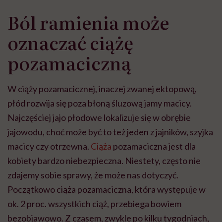
Ból ramienia może
oznaczać ciążę
pozamaciczną
W ciąży pozamacicznej, inaczej zwanej ektopową,
płód rozwija się poza błoną śluzową jamy macicy.
Najczęściej jajo płodowe lokalizuje się w obrębie
jajowodu, choć może być to też jeden z jajników, szyjka
macicy czy otrzewna.
Ciąża
pozamaciczna jest dla
kobiety bardzo niebezpieczna. Niestety, często nie
zdajemy sobie sprawy, że może nas dotyczyć.
Początkowo ciąża pozamaciczna, która występuje w
ok. 2 proc. wszystkich ciąż, przebiega bowiem
bezobjawowo. Z czasem, zwykle po kilku tygodniach,