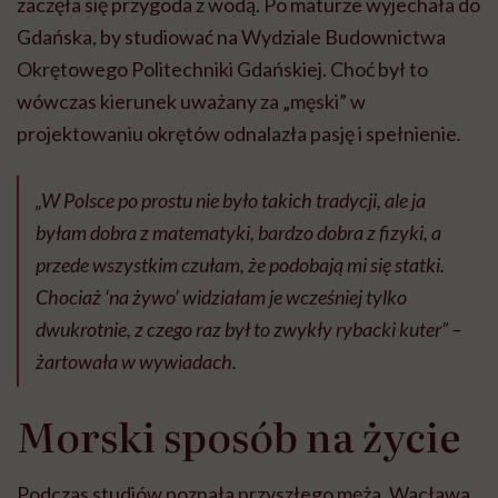
zaczęła się przygoda z wodą. Po maturze wyjechała do
Gdańska, by studiować na Wydziale Budownictwa
Okrętowego Politechniki Gdańskiej. Choć był to
wówczas kierunek uważany za „męski” w
projektowaniu okrętów odnalazła pasję i spełnienie
.
„W Polsce po prostu nie było takich tradycji, ale ja
byłam dobra z matematyki, bardzo dobra z fizyki, a
przede wszystkim czułam, że podobają mi się statki.
Chociaż ‘na żywo’ widziałam je wcześniej tylko
dwukrotnie, z czego raz był to zwykły rybacki kuter”
–
żartowała w wywiadach.
Morski sposób na życie
Podczas studiów poznała przyszłego męża, Wacława