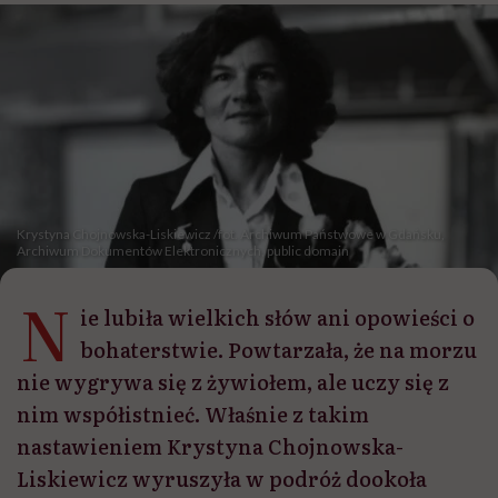
Krystyna Chojnowska-Liskiewicz /fot. Archiwum Państwowe w Gdańsku,
Archiwum Dokumentów Elektronicznych, public domain
N
ie lubiła wielkich słów ani opowieści o
bohaterstwie. Powtarzała, że na morzu
nie wygrywa się z żywiołem, ale uczy się z
nim współistnieć. Właśnie z takim
nastawieniem Krystyna Chojnowska-
Liskiewicz wyruszyła w podróż dookoła