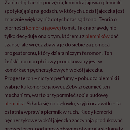
Zanim dojdzie do poczęcia, komórka jajowa i plemniki
spotykają się na godach, w których udział jajeczka jest
znacznie większy niż dotychczas sądzono. Teoria o
bierności
komórki jajowej
to mit. Tak naprawdę nie
tylko decyduje ona o tym, któremu z
plemników
dać
szansę, ale wręcz zbawia je do siebie za pomocą
progesteronu, który działa niczym feromon. Ten
żeński hormon płciowy produkowany jest w
komórkach pęcherzykowych wokół jajeczka.
Progesteron – niczym perfumy – pobudza plemniki i
wabi je ku komórce jajowej. Żeby zrozumieć ten
mechanizm, warto przypomnieć sobie budowę
plemnika
. Składa się on z główki, szyjki oraz witki – ta
ostatnia wprawia plemnik w ruch. Kiedy komórki
pęcherzykowe wokół jajeczka zaczynają produkować
progesteron, pod jego wpływem otwierają się kanały