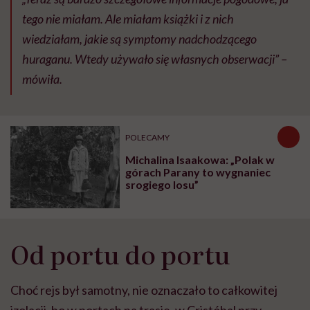
tego nie miałam. Ale miałam książki i z nich
wiedziałam, jakie są symptomy nadchodzącego
huraganu. Wtedy używało się własnych obserwacji
” –
mówiła.
POLECAMY
Michalina Isaakowa: „Polak w
górach Parany to wygnaniec
srogiego losu”
Od portu do portu
Choć rejs był samotny, nie oznaczało to całkowitej
izolacji, bo w portach na trasie, w Cristóbal przy