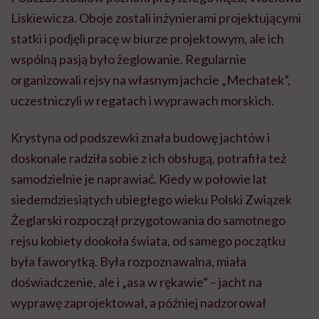
Liskiewicza. Oboje zostali inżynierami projektującymi
statki i podjęli pracę w biurze projektowym, ale ich
wspólną pasją było żeglowanie. Regularnie
organizowali rejsy na własnym jachcie „Mechatek”,
uczestniczyli w regatach i wyprawach morskich.
Krystyna od podszewki znała budowę jachtów i
doskonale radziła sobie z ich obsługą, potrafiła też
samodzielnie je naprawiać. Kiedy w połowie lat
siedemdziesiątych ubiegłego wieku Polski Związek
Żeglarski rozpoczął przygotowania do samotnego
rejsu kobiety dookoła świata, od samego początku
była faworytką. Była rozpoznawalna, miała
doświadczenie, ale i „asa w rękawie” – jacht na
wyprawę zaprojektował, a później nadzorował