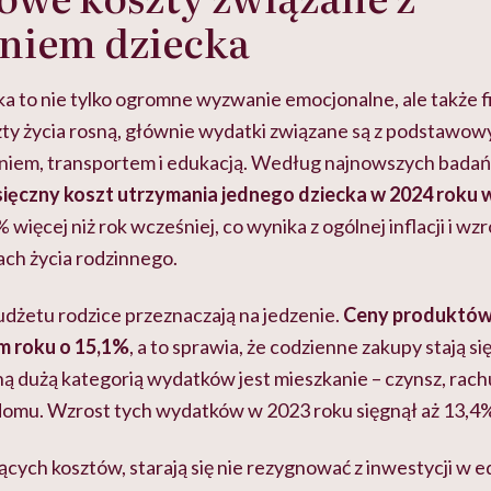
niem dziecka
 to nie tylko ogromne wyzwanie emocjonalne, ale także 
ty życia rosną, głównie wydatki związane są z podstawow
niem, transportem i edukacją. Według najnowszych badań
ięczny koszt utrzymania jednego dziecka w 2024 roku 
2% więcej niż rok wcześniej, co wynika z ogólnej inflacji i w
ch życia rodzinnego.
udżetu rodzice przeznaczają na jedzenie.
Ceny produktów
m roku o 15,1%
, a to sprawia, że codzienne zakupy stają s
ą dużą kategorią wydatków jest mieszkanie – czynsz, rach
domu. Wzrost tych wydatków w 2023 roku sięgnął aż 13,4
cych kosztów, starają się nie rezygnować z inwestycji w 