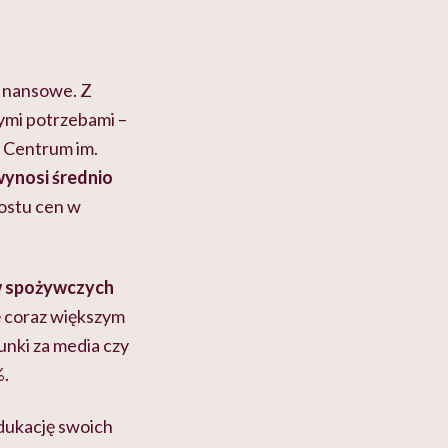
finansowe. Z
ymi potrzebami –
 Centrum im.
wynosi średnio
zrostu cen w
 spożywczych
ię coraz większym
unki za media czy
%.
edukację swoich