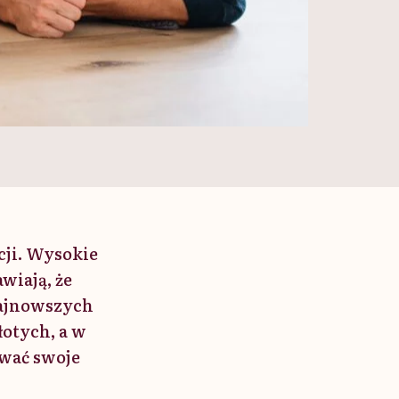
cji. Wysokie
wiają, że
ajnowszych
łotych, a w
ować swoje