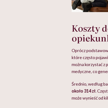
Koszty d
opiekunk
Oprócz podstawowy
które często pojawi
można korzystać z p
medyczne, co gene
Średnio, według b
około 314 zł
. Częs
może wynieść od kil