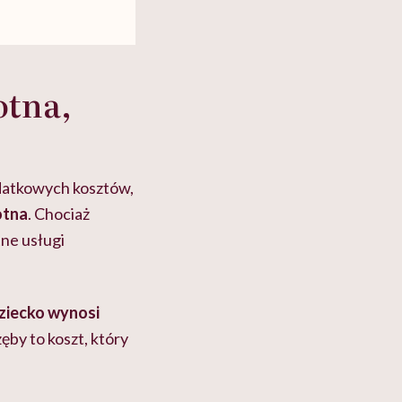
otna,
datkowych kosztów,
otna
. Chociaż
tne usługi
dziecko wynosi
ęby to koszt, który