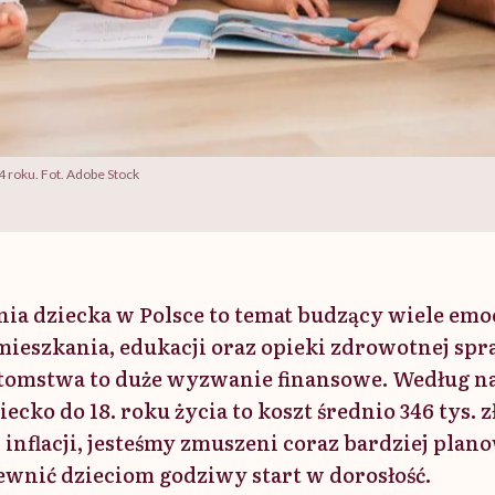
 roku. Fot. Adobe Stock
ia dziecka w Polsce to temat budzący wiele emo
mieszkania, edukacji oraz opieki zdrowotnej spra
omstwa to duże wyzwanie finansowe. Według n
ecko do 18. roku życia to koszt średnio 346 tys. z
 inflacji, jesteśmy zmuszeni coraz bardziej plan
ewnić dzieciom godziwy start w dorosłość.