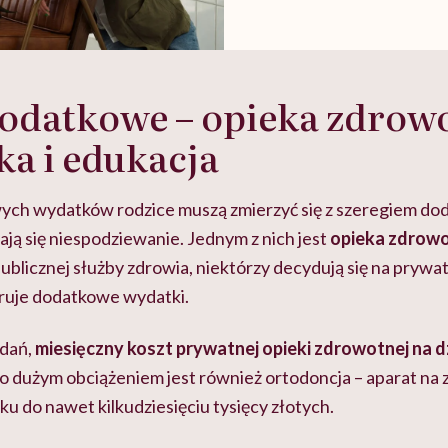
odatkowe – opieka zdrow
a i edukacja
ch wydatków rodzice muszą zmierzyć się z szeregiem do
ają się niespodziewanie. Jednym z nich jest
opieka zdrow
ublicznej służby zdrowia, niektórzy decydują się na prywa
ruje dodatkowe wydatki.
adań,
miesięczny koszt prywatnej opieki zdrowotnej na 
to dużym obciążeniem jest również ortodoncja – aparat na z
ku do nawet kilkudziesięciu tysięcy złotych.