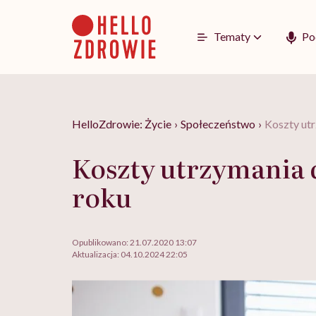
Go
to
content
Tematy
Po
HelloZdrowie: Życie
›
Społeczeństwo
›
Koszty ut
Koszty utrzymania 
roku
Opublikowano:
21.07.2020 13:07
Aktualizacja:
04.10.2024 22:05