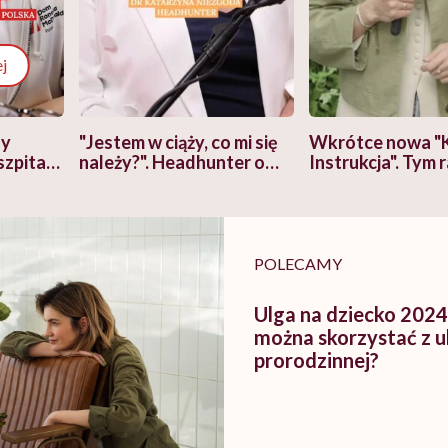
j
zy
"Jestem w ciąży, co mi się
Wkrótce nowa "
szpitalu
należy?". Headhunter o
Instrukcja". Tym 
szkadzać
zmianie pokoleniowej u
atakach paniki. Z
tylko
kobiet w ciąży na rynku
warsztat pacjen
braźni"
pracy
ekspercki
POLECAMY
Ulga na dziecko 2024
można skorzystać z u
prorodzinnej?