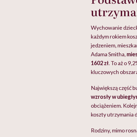
utrzyma
Wychowanie dziecka
każdym rokiem kosz
jedzeniem, mieszka
Adama Smitha,
mies
1602 zł
. To aż o 9,
kluczowych obszara
Największą część b
wzrosły w ubiegły
obciążeniem. Kolejn
koszty utrzymania 
Rodziny, mimo rosną