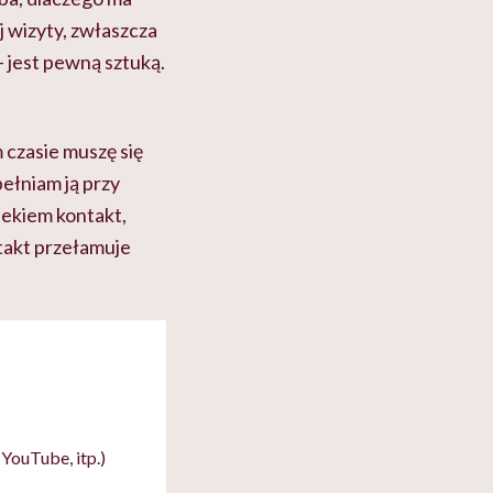
 wizyty, zwłaszcza
– jest pewną sztuką.
 czasie muszę się
ełniam ją przy
iekiem kontakt,
ntakt przełamuje
YouTube, itp.)