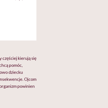
częściej kierują się
 chcą pomóc,
lowo dziecku
 konsekwencje. Ojcom
e organizm powinien