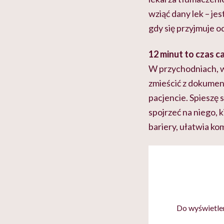
wziąć dany lek – j
gdy się przyjmuje o
12 minut to czas c
W przychodniach, w 
zmieścić z dokumen
pacjencie. Spieszę 
spojrzeć na niego, 
bariery, ułatwia ko
Do wyświetlen