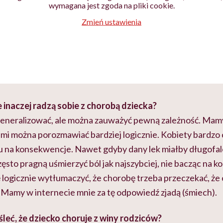
wymagana jest zgoda na pliki cookie.
Zmień ustawienia
 inaczej radzą sobie z chorobą dziecka?
 generalizować, ale można zauważyć pewną zależność. Mamy 
cami można porozmawiać bardziej logicznie. Kobiety bardzo
 na konsekwencje. Nawet gdyby dany lek miałby długofa
ęsto pragną uśmierzyć ból jak najszybciej, nie bacząc na
ię logicznie wytłumaczyć, że chorobę trzeba przeczekać, ż
 Mamy w internecie mnie za tę odpowiedź zjadą (śmiech).
śleć, że dziecko choruje z winy rodziców?