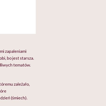
ymi zapaleniami
i, bo jest starsza.
tydliwych tematów.
któremu zależało,
tóre
dzień (śmiech).