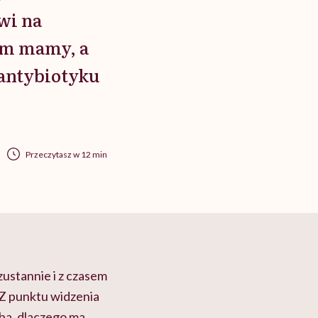
wi na
iem mamy, a
 antybiotyku
Przeczytasz w 12 min
zustannie i z czasem
. Z punktu widzenia
oba, dlaczego ma