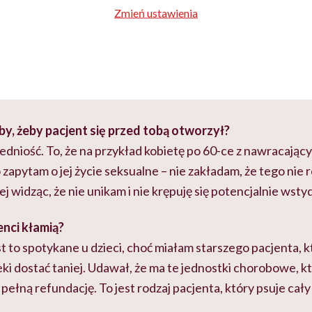
Zmień ustawienia
y, żeby pacjent się przed tobą otworzył?
dniość. To, że na przykład kobietę po 60-ce z nawracając
pytam o jej życie seksualne – nie zakładam, że tego nie rob
iej widząc, że nie unikam i nie krępuję się potencjalnie ws
enci kłamią?
st to spotykane u dzieci, choć miałam starszego pacjenta, 
ki dostać taniej. Udawał, że ma te jednostki chorobowe, k
łną refundację. To jest rodzaj pacjenta, który psuje cały 