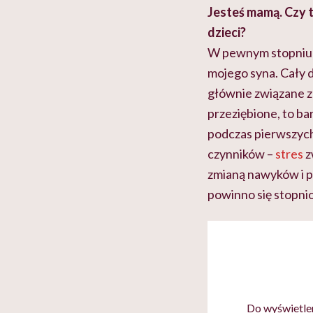
Jesteś mamą. Czy 
dzieci?
W pewnym stopniu 
mojego syna. Cały 
głównie związane z „
przeziębione, to ba
podczas pierwszych
czynników –
stres
z
zmianą nawyków i pl
powinno się stopni
Do wyświetlen