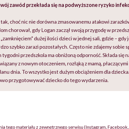
twój zawód przekłada się na podwyższone ryzyko infekcj
tak, choć nic nie dorówna zmasowanemu atakowi zarazkó
dom chorował, gdy Logan zaczął swoją przygodę w przedszk
zamknięciem” dużej ilości dzieci w jednej sali, gdzie – gdy 
rdzo szybko zarazi pozostałych. Często nie zdajemy sobie s
 tygodni przedszkola ma obniżoną odporność. Składa się na
wiązany z nowym otoczeniem, rozłąką z mamą, płaczącymi 
anu dnia. To wszystko jest dużym obciążeniem dla dziecka
owo przygotowywać dziecko do tego wydarzenia.
ia tego materiału z zewnętrznego serwisu (Instagram, Facebook, 