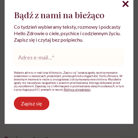
Bądź z nami na bieżąco
Co tydzień wybieramy teksty, rozmowy i podcasty
Hello Zdrowie o ciele, psychice i codziennym życiu.
Zapisz się i czytaj bez pośpiechu.
Adres
e-
Aleksandra Tchórzewska
mail
*
Z wykształcenia nauczycielka języka
Podanie adresu e-mail oraz kliknięcie „Zapisz się” oznacza zgodę na otrzymywanie
polskiego, z zamiłowania dziennikarka.
wiadomości o nowościach, produktach, promocjach lub usługach dot. Hello Zdrowie. W
dowolnym momencie możesz zrezygnować z otrzymywania newslettera. Wycofanie
Wierzy, że słowa mają moc
zgody nie ma wpływu na zgodność z prawem przetwarzania, którego dokonano przed
jej wycofaniem. Zapoznaj się z informacjami o przetwarzaniu danych osobowych, w tym
o przysługujących Ci prawach, w naszej
Polityce prywatności
.
Zobacz profil
Zapisz się
Udostępnij