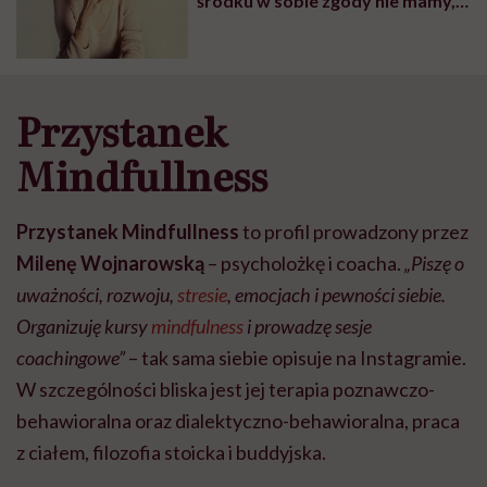
środku w sobie zgody nie mamy,
ale nie chcemy urazić drugiej
osoby” – mówi Monika Perdjon,
trenerka zmiany
Przystanek
Mindfullness
Przystanek Mindfullness
to profil prowadzony przez
Milenę Wojnarowską
– psycholożkę i coacha.
„Piszę o
uważności, rozwoju,
stresie
, emocjach i pewności siebie.
Organizuję kursy
mindfulness
i prowadzę sesje
coachingowe”
– tak sama siebie opisuje na Instagramie.
W szczególności bliska jest jej terapia poznawczo-
behawioralna oraz dialektyczno-behawioralna, praca
z ciałem, filozofia stoicka i buddyjska.