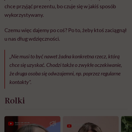
chce przyjąć prezentu, bo czuje się w jakiś sposób
wykorzystywany.
Czemu więc dajemy po coś? Po to, żeby ktoś zaciągnął
u nas dług wdzięczności.
„Nie musi to być nawet żadna konkretna rzecz, którą
chce się uzyskać. Chodzi także o zwykłe oczekiwanie,
że druga osoba się odwzajemni, np. poprzez regularne
kontakty”.
Rolki