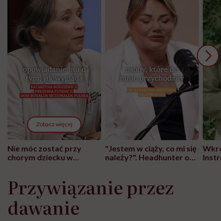
Zobacz więcej
Nie móc zostać przy
"Jestem w ciąży, co mi się
Wkró
chorym dziecku w
należy?". Headhunter o
Inst
szpitalu to tortura.
zmianie pokoleniowej u
atak
"Przeszkadzać w tym
kobiet w ciąży na rynku
wars
Przywiązanie przez
może chyba tylko
pracy
eksp
głupota i brak
dawanie
wyobraźni"