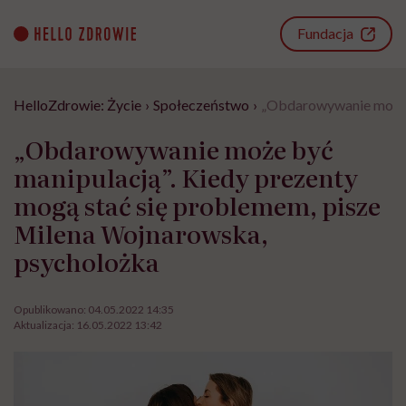
Go
to
Fundacja
content
HelloZdrowie: Życie
›
Społeczeństwo
›
„Obdarowywanie może b
„Obdarowywanie może być
manipulacją”. Kiedy prezenty
mogą stać się problemem, pisze
Milena Wojnarowska,
psycholożka
Opublikowano:
04.05.2022 14:35
Aktualizacja:
16.05.2022 13:42