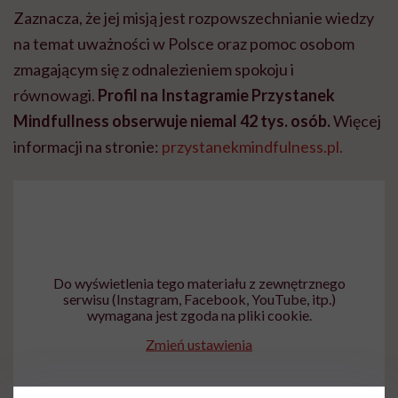
Zaznacza, że jej misją jest rozpowszechnianie wiedzy
na temat uważności w Polsce oraz pomoc osobom
zmagającym się z odnalezieniem spokoju i
równowagi.
Profil na Instagramie Przystanek
Mindfullness obserwuje niemal 42 tys. osób.
Więcej
informacji na stronie:
przystanekmindfulness.pl.
Do wyświetlenia tego materiału z zewnętrznego
serwisu (Instagram, Facebook, YouTube, itp.)
wymagana jest zgoda na pliki cookie.
Zmień ustawienia