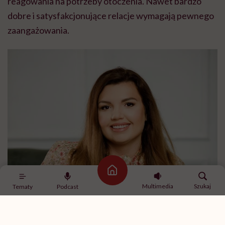
reagowania na potrzeby otoczenia. Nawet bardzo
dobre i satysfakcjonujące relacje wymagają pewnego
zaangażowania.
Strona główna
Multimedia
Szukaj
Tematy
Podcast