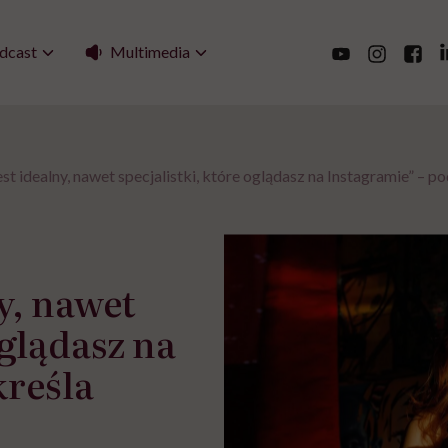
Multimedia
dcast
jest idealny, nawet specjalistki, które oglądasz na Instagramie” –
ny, nawet
oglądasz na
kreśla