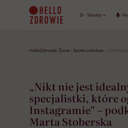
Go
to
content
Tematy
Po
HelloZdrowie: Życie
›
Społeczeństwo
›
„Nikt nie 
„Nikt nie jest ideal
specjalistki, które 
Instagramie” – pod
Marta Stoberska