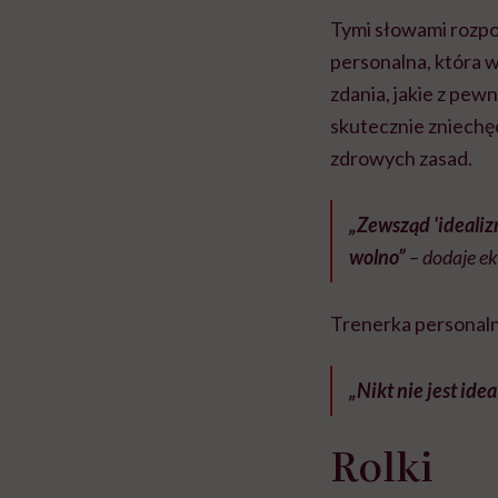
Tymi słowami rozpo
personalna, która 
zdania, jakie z pew
skutecznie zniechęci
zdrowych zasad.
„Zewsząd 'idealizm
wolno”
– dodaje ek
Trenerka personalna
„Nikt nie jest ide
Rolki