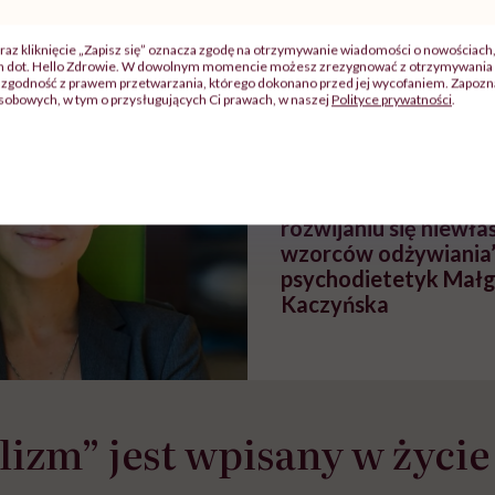
szpitalu
należy?". Headhunter o
Instrukcja". Tym 
szkadzać
zmianie pokoleniowej u
atakach paniki. Z
tylko
kobiet w ciąży na rynku
warsztat pacjen
raz kliknięcie „Zapisz się” oznacza zgodę na otrzymywanie wiadomości o nowościach
ch dot. Hello Zdrowie. W dowolnym momencie możesz zrezygnować z otrzymywania 
braźni"
pracy
ekspercki
zgodność z prawem przetwarzania, którego dokonano przed jej wycofaniem. Zapoznaj
sobowych, w tym o przysługujących Ci prawach, w naszej
Polityce prywatności
.
POLECAMY
„Perfekcjonizm jest 
czynników, które sprz
rozwijaniu się niewł
wzorców odżywiania
psychodietetyk Mał
Kaczyńska
lizm” jest wpisany w życie