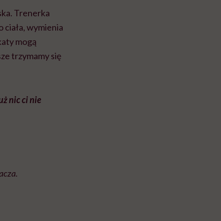
ska. Trenerka
 ciała, wymienia
ikaty mogą
wsze trzymamy się
ż nic ci nie
acza.