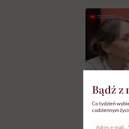
Bądź z 
Co tydzień wybie
Zobacz więce
codziennym życiu.
Adres
 i miał
Najlepsza dieta wydaje się
Nie móc zostać pr
e-