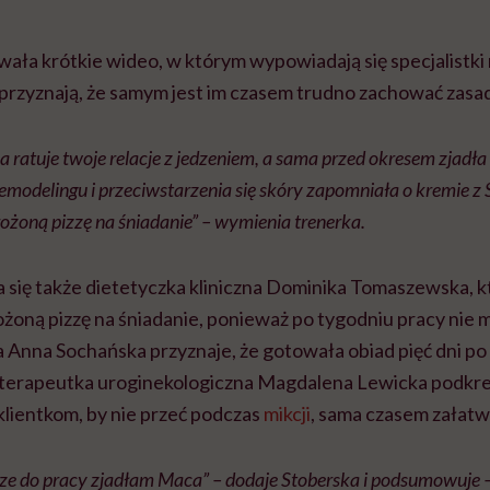
ała krótkie wideo, w którym wypowiadają się specjalistki 
 przyznają, że samym jest im czasem trudno zachować zasa
 ratuje twoje relacje z jedzeniem, a sama przed okresem zjadła 
cemodelingu i przeciwstarzenia się skóry zapomniała o kremie z
rożoną pizzę na śniadanie” – wymienia trenerka.
 się także dietetyczka kliniczna Dominika Tomaszewska, k
oną pizzę na śniadanie, ponieważ po tygodniu pracy nie mi
 Anna Sochańska przyznaje, że gotowała obiad pięć dni po
oterapeutka uroginekologiczna Magdalena Lewicka podkreś
lientkom, by nie przeć podczas
mikcji
, sama czasem załatw
dze do pracy zjadłam Maca” – dodaje Stoberska i podsumowuje – „