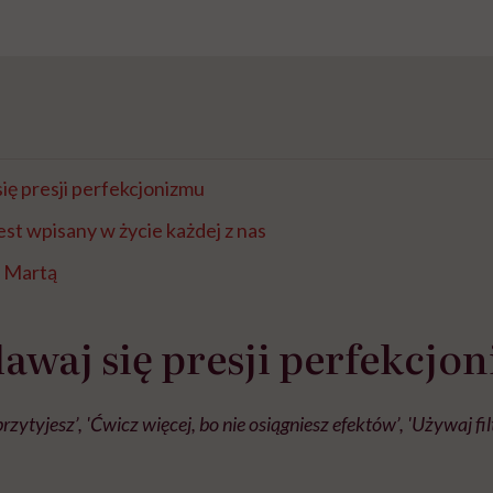
ię presji perfekcjonizmu
est wpisany w życie każdej z nas
z Martą
awaj się presji perfekcjo
przytyjesz’, 'Ćwicz więcej, bo nie osiągniesz efektów’, 'Używaj filt