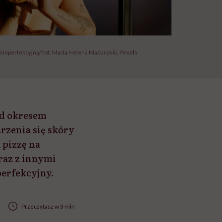
ć nieperfekcyjną/ fot. Maria Helena Mazuroski, Pexels
ed okresem
arzenia się skóry
 pizzę na
raz z innymi
perfekcyjny.
Przeczytasz w 3 min