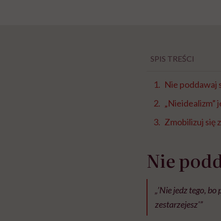
SPIS TREŚCI
Nie poddawaj s
„Nieidealizm” j
Zmobilizuj się 
Nie podd
„’Nie jedz tego, bo 
zestarzejesz'”