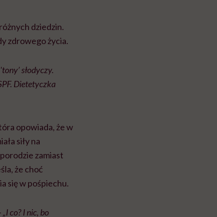
różnych dziedzin.
dy zdrowego życia.
'tony’ słodyczy.
 SPF. Dietetyczka
tóra opowiada, że w
ała siły na
 porodzie zamiast
la, że choć
ia się w pośpiechu.
I co? I nic, bo