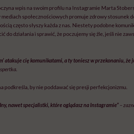
czyna wpis na swoim profilu na Instagramie Marta Stober
w mediach społecznościowych promuje zdrowy stosunek do
nością często słyszy każda z nas. Niestety podobne komun
ć do działania i sprawić, że poczujemy się źle, jeśli nie za
’ atakuje cię komunikatami, a ty toniesz w przekonaniu, że ju
spertka.
 podkreśla, by nie poddawać się presji perfekcjonizmu.
alny, nawet specjalistki, które oglądasz na Instagramie”
– zazn