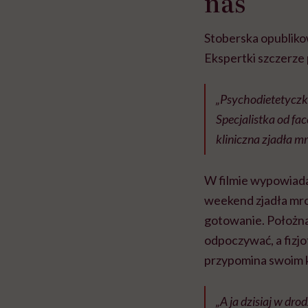
nas
Stoberska opublikow
Ekspertki szczerze
„Psychodietetyczka
Specjalistka od fa
kliniczna zjadła m
W filmie wypowiada
weekend zjadła mroż
gotowanie. Położna
odpoczywać, a fizj
przypomina swoim k
„A ja dzisiaj w dro