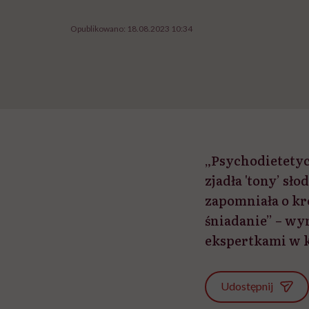
Opublikowano:
18.08.2023 10:34
„Psychodietetyc
zjadła 'tony’ sł
zapomniała o kr
śniadanie” – wy
ekspertkami w k
Udostępnij