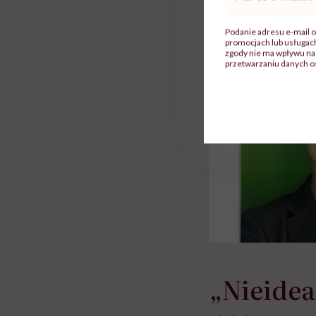
 lekko
banalna, a może
chorym dziecku w 
mail
*
ie”
zapobiegać nowotworom
to tortura. "Prze
w tym może chyba 
Podanie adresu e-mail o
promocjach lub usługa
głupota i brak wyo
zgody nie ma wpływu na 
przetwarzaniu danych o
„Nieidea