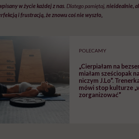
 wpisany w życie każdej z nas
. Dlatego pamiętaj,
nieidealnie, a
fekcją i frustracją, że znowu coś nie wyszło
„
POLECAMY
„Cierpiałam na bezsen
miałam sześciopak n
niczym J.Lo”. Trenerk
mówi stop kulturze „
zorganizować”