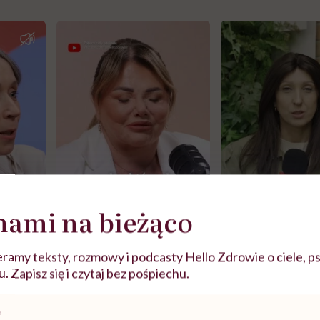
nami na bieżąco
ramy teksty, rozmowy i podcasty Hello Zdrowie o ciele, ps
j
 Zapisz się i czytaj bez pośpiechu.
zy
"Jestem w ciąży, co mi się
Wkrótce nowa "