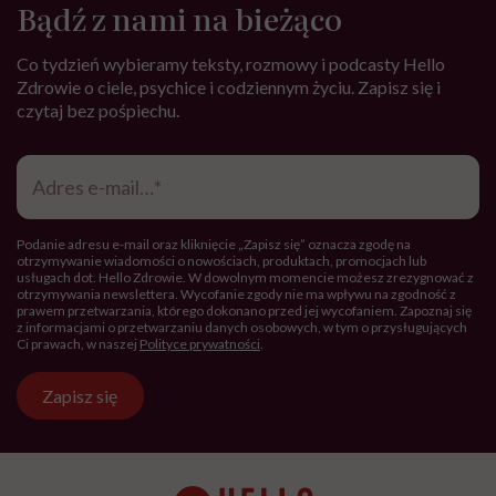
Bądź z nami na bieżąco
Co tydzień wybieramy teksty, rozmowy i podcasty Hello
Zdrowie o ciele, psychice i codziennym życiu. Zapisz się i
czytaj bez pośpiechu.
Adres
e-
mail
*
Podanie adresu e-mail oraz kliknięcie „Zapisz się” oznacza zgodę na
otrzymywanie wiadomości o nowościach, produktach, promocjach lub
usługach dot. Hello Zdrowie. W dowolnym momencie możesz zrezygnować z
otrzymywania newslettera. Wycofanie zgody nie ma wpływu na zgodność z
prawem przetwarzania, którego dokonano przed jej wycofaniem. Zapoznaj się
z informacjami o przetwarzaniu danych osobowych, w tym o przysługujących
Ci prawach, w naszej
Polityce prywatności
.
Zapisz się