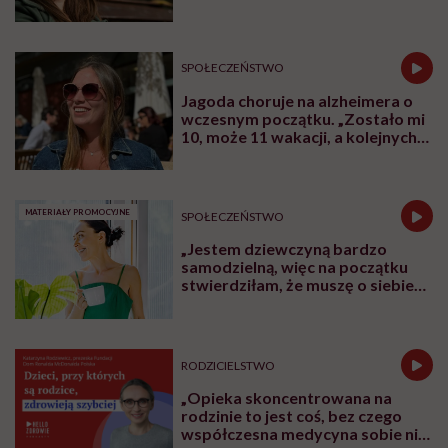
SPOŁECZEŃSTWO
Jagoda choruje na alzheimera o
wczesnym początku. „Zostało mi
10, może 11 wakacji, a kolejnych
nie będę już świadoma”
MATERIAŁY PROMOCYJNE
SPOŁECZEŃSTWO
„Jestem dziewczyną bardzo
samodzielną, więc na początku
stwierdziłam, że muszę o siebie
zadbać”. Emilia Pobiedzińska o
słodko-gorzkim doświadczeniu
menopauzy
RODZICIELSTWO
„Opieka skoncentrowana na
rodzinie to jest coś, bez czego
współczesna medycyna sobie nie