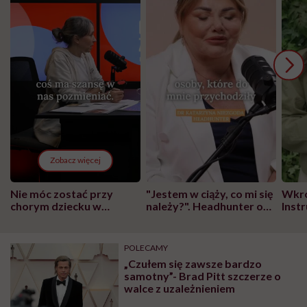
Zobacz więcej
Nie móc zostać przy
"Jestem w ciąży, co mi się
Wkró
chorym dziecku w
należy?". Headhunter o
Inst
szpitalu to tortura.
zmianie pokoleniowej u
atak
"Przeszkadzać w tym
kobiet w ciąży na rynku
wars
może chyba tylko
pracy
eksp
POLECAMY
głupota i brak
„Czułem się zawsze bardzo
wyobraźni"
samotny”- Brad Pitt szczerze o
walce z uzależnieniem