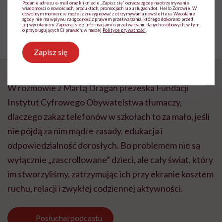
Udostępnij
Posłuchaj
Podanie adresu e-mail oraz kliknięcie „Zapisz się” oznacza zgodę na otrzymywanie
wiadomości o nowościach, produktach, promocjach lub usługach dot. Hello Zdrowie. W
dowolnym momencie możesz zrezygnować z otrzymywania newslettera. Wycofanie
zgody nie ma wpływu na zgodność z prawem przetwarzania, którego dokonano przed
jej wycofaniem. Zapoznaj się z informacjami o przetwarzaniu danych osobowych, w tym
o przysługujących Ci prawach, w naszej
Polityce prywatności
.
Wysłuchasz w 74 min
Zapisz się
W rozmowie z Martą Dragan prezeska Fundacji
Instytut Cyfrowego Obywatelstwa tłumaczy,
dlaczego zakaz telefonów w szkołach to za mało, jeśli
nie pójdą za nim mądre zasady, edukacja i
odpowiedzialność dorosłych. Bo problemem nie są
wyłącznie „zascrollowane” dzieci, ale cały świat, który
im stworzyliśmy, zatrzymując ich przy ekranie kosztem
ruchu, relacji i zwykłej codziennej aktywności.
Posłuchaj
podcastu