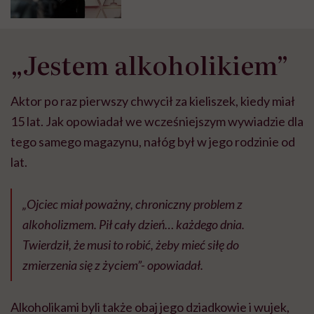
„Jestem alkoholikiem”
Aktor po raz pierwszy chwycił za kieliszek, kiedy miał
15 lat. Jak opowiadał we wcześniejszym wywiadzie dla
tego samego magazynu, nałóg był w jego rodzinie od
lat.
„Ojciec miał poważny, chroniczny problem z
alkoholizmem. Pił cały dzień… każdego dnia.
Twierdził, że musi to robić, żeby mieć siłę do
zmierzenia się z życiem”- opowiadał.
Alkoholikami byli także obaj jego dziadkowie i wujek,