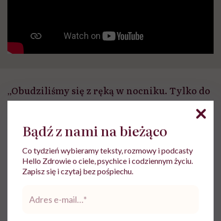
„Obudziliśmy się z ręką w nocniku. Tylko do
tego nocnika nasikały nam VLOP-y, czyli
wielkie platformy społecznościowe, wielkie
Bądź z nami na bieżąco
platformy AI” – mówi Magdalena Bigaj o tym,
jak późno zaczęliśmy poważnie rozmawiać o
Co tydzień wybieramy teksty, rozmowy i podcasty
higienie cyfrowej, bezpieczeństwie dzieci w
Hello Zdrowie o ciele, psychice i codziennym życiu.
Zapisz się i czytaj bez pośpiechu.
sieci i wpływie wielkich platform
Adres
technologicznych na nasze życie.
e-
mail
*