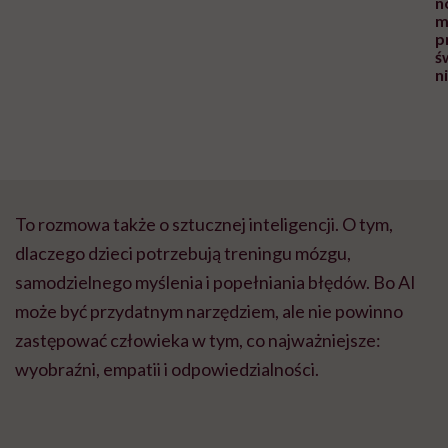
n
m
p
ś
n
To rozmowa także o sztucznej inteligencji. O tym,
dlaczego dzieci potrzebują treningu mózgu,
samodzielnego myślenia i popełniania błędów. Bo AI
może być przydatnym narzędziem, ale nie powinno
zastępować człowieka w tym, co najważniejsze:
wyobraźni, empatii i odpowiedzialności.