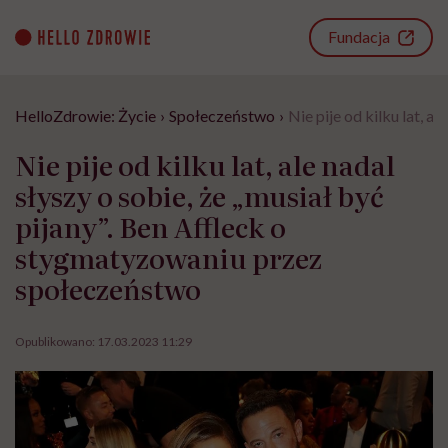
Go
to
Fundacja
content
HelloZdrowie: Życie
›
Społeczeństwo
›
Nie pije od kilku lat, 
Nie pije od kilku lat, ale nadal
słyszy o sobie, że „musiał być
pijany”. Ben Affleck o
stygmatyzowaniu przez
społeczeństwo
Opublikowano:
17.03.2023 11:29