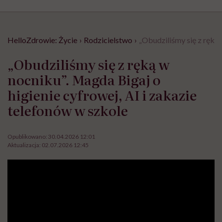
HelloZdrowie: Życie
›
Rodzicielstwo
›
„Obudziliśmy się z ręką 
„Obudziliśmy się z ręką w
nocniku”. Magda Bigaj o
higienie cyfrowej, AI i zakazie
telefonów w szkole
Opublikowano:
30.04.2026 12:01
Aktualizacja:
02.07.2026 12:45