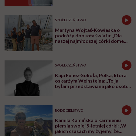
poradzi”
SPOŁECZEŃSTWO
Martyna Wojtaś-Kowieska o
podróży dookoła świata: „Dla
naszej najmłodszej córki domem
jest jacht. Miała dwa latka, kiedy
wypływaliśmy w rejs”
SPOŁECZEŃSTWO
Kaja Funez-Sokoła, Polka, która
oskarżyła Weinsteina: „To ja
byłam przedstawiana jako osoba,
która musi się bronić”
RODZICIELSTWO
Kamila Kamińska o karmieniu
piersią swojej 5-letniej córki: „W
jakich czasach my żyjemy, że