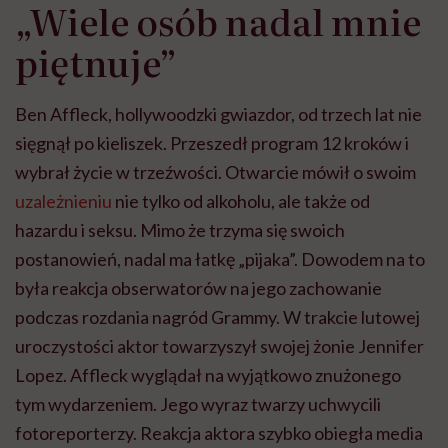
„Wiele osób nadal mnie
piętnuje”
Ben Affleck, hollywoodzki gwiazdor, od trzech lat nie
sięgnął po kieliszek. Przeszedł program 12 kroków i
wybrał życie w trzeźwości. Otwarcie mówił o swoim
uzależnieniu
nie tylko od alkoholu, ale także od
hazardu i seksu. Mimo że trzyma się swoich
postanowień, nadal ma łatkę „pijaka”. Dowodem na to
była reakcja obserwatorów na jego zachowanie
podczas rozdania nagród Grammy. W trakcie lutowej
uroczystości aktor towarzyszył swojej żonie Jennifer
Lopez. Affleck wyglądał na wyjątkowo znużonego
tym wydarzeniem. Jego wyraz twarzy uchwycili
fotoreporterzy. Reakcja aktora szybko obiegła media