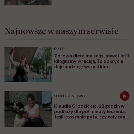
naturalne sprawy musimy
normalizować?”
Najnowsze w naszym serwisie
DIETY
Zdrowa dieta ma sens, nawet jeśli
kilogramy wracają. To odkrycie
daje nadzieję wszystkim
walczącym z efektem jo-jo
SPOŁECZEŃSTWO
Klaudia Grodzicka: „12 godzin w
podróży dla pół minuty leczenia.
Jeśli ktoś mnie pyta, czy cały ten
trud ma sens, bez wahania
odpowiadam: 'tak’”