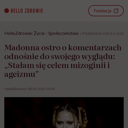
Go
to
Fundacja
content
HelloZdrowie: Życie
›
Społeczeństwo
›
Madonna ostro o koment
Madonna ostro o komentarzach
odnośnie do swojego wyglądu:
„Stałam się celem mizoginii i
ageizmu”
Opublikowano:
08.02.2023 14:03