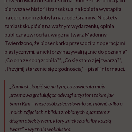
powędrowała do Sama Smitha i Kim Petras, która jako
pierwsza w historii transeksualna kobieta wystąpiła
na ceremonii i zdobyła nagrodę Grammy. Niestety
zamiast skupić się na ważnym wydarzeniu, opinia
publiczna zwróciła uwagę na twarz Madonny.
Twierdzono, że piosenkarka przesadziła z operacjami
plastycznymi, a niektórzy nazywali ją „nie do poznania”.
„Co ona ze sobą zrobiła?”, „Co się stało z jej twarzą?”,
„Przyjmij starzenie się z godnością” – pisali internauci.
„Zamiast skupić się na tym, co zawierała moja
przemowa gratulująca odwagi artystom takim jak
Sam i Kim – wiele osób zdecydowało się mówić tylko o
moich zdjęciach z bliska zrobionych aparatem z
długim obiektywem, który zniekształciłby każdą
twarz” – wyznała wokalistka.