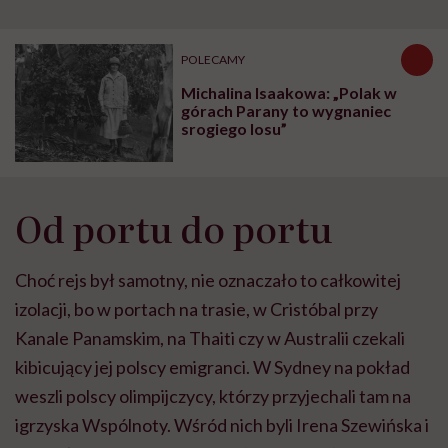
POLECAMY
Michalina Isaakowa: „Polak w
górach Parany to wygnaniec
srogiego losu”
Od portu do portu
Choć rejs był samotny, nie oznaczało to całkowitej
izolacji, bo w portach na trasie, w Cristóbal przy
Kanale Panamskim, na Thaiti czy w Australii czekali
kibicujący jej polscy emigranci. W Sydney na pokład
weszli polscy olimpijczycy, którzy przyjechali tam na
igrzyska Wspólnoty. Wśród nich byli Irena Szewińska i