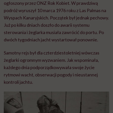
ogłoszony przez ONZ Rok Kobiet. W prawdziwą
podróż wyruszył 10 marca 1976 roku z Las Palmas na
Wyspach Kanaryjskich. Początek był jednak pechowy.
Już po kilku dniach doszło do awarii systemu
sterowania i żeglarka musiała zawrócić do portu. Po
dwóch tygodniach jacht wystartował ponownie.
Samotny rejs był dla czterdziestoletniej wówczas
żeglarki ogromnym wyzwaniem. Jak wspominała,
każdego dnia podporządkowywała swoje życie
rytmowi wacht, obserwacji pogody i nieustannej
kontroli jachtu.