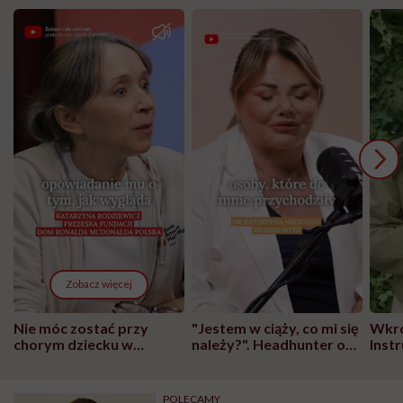
Zobacz więcej
Nie móc zostać przy
"Jestem w ciąży, co mi się
Wkró
chorym dziecku w
należy?". Headhunter o
Inst
szpitalu to tortura.
zmianie pokoleniowej u
atak
"Przeszkadzać w tym
kobiet w ciąży na rynku
wars
może chyba tylko
pracy
eksp
POLECAMY