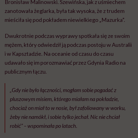
Bronisław Malinowski. Szewińska, jak z uśmiechem
zanotowała żeglarka, była tak wysoka, że z trudem
mieściła się pod pokładem niewielkiego „Mazurka”.
Dwukrotnie podczas wyprawy spotkała się ze swoim
mężem, który odwiedził ją podczas postoju w Australii
i w Kapsztadzie. Na oceanie od czasu do czasu
udawało się im porozmawiać przez Gdynia Radio na
publicznym łączu
.
„Gdy nie było łączności, mogłam sobie pogadać z
pluszowym misiem, którego miałam na pokładzie,
chociaż on miał to w nosie, był zafoliowany w worku,
żeby nie namókł, i sobie tylko jechał. Nic nie chciał
robić
” – wspominała po latach.