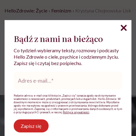
HelloZdrowie: Życie
›
Feminizm
›
Krystyna Chojnowska-Liskiewi
Krystyna Chojnowska-
Liskiewicz: „Nie chcę być
Bądź z nami na bieżąco
słynna. Chciałam tylko być
Co tydzień wybieramy teksty, rozmowy i podcasty
pierwsza”
Hello Zdrowie o ciele, psychice i codziennym życiu.
Zapisz się i czytaj bez pośpiechu.
Jolanta Pawnik
Adres
e-
Opublikowano:
31.07.2026 08:48
mail
*
Podanie adresu e-mail oraz kliknięcie „Zapisz się” oznacza zgodę na otrzymywanie
wiadomości o nowościach, produktach, promocjach lub usługach dot. Hello Zdrowie. W
dowolnym momencie możesz zrezygnować z otrzymywania newslettera. Wycofanie
zgody nie ma wpływu na zgodność z prawem przetwarzania, którego dokonano przed
jej wycofaniem. Zapoznaj się z informacjami o przetwarzaniu danych osobowych, w tym
o przysługujących Ci prawach, w naszej
Polityce prywatności
.
Zapisz się