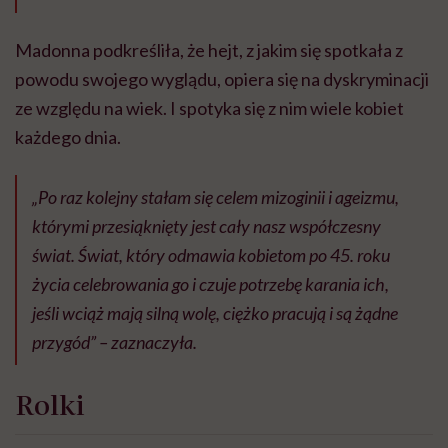
Madonna podkreśliła, że hejt, z jakim się spotkała z
powodu swojego wyglądu, opiera się na dyskryminacji
ze względu na wiek. I spotyka się z nim wiele kobiet
każdego dnia.
„Po raz kolejny stałam się celem mizoginii i ageizmu,
którymi przesiąknięty jest cały nasz współczesny
świat. Świat, który odmawia kobietom po 45. roku
życia celebrowania go i czuje potrzebę karania ich,
jeśli wciąż mają silną wolę, ciężko pracują i są żądne
przygód” – zaznaczyła.
Rolki