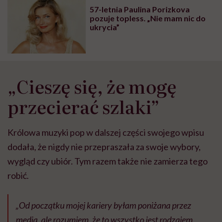
głupota i brak
57-letnia Paulina Porizkova
wyobraźni"
pozuje topless. „Nie mam nic do
ukrycia”
„Cieszę się, że mogę
przecierać szlaki”
Królowa muzyki pop w dalszej części swojego wpisu
dodała, że nigdy nie przepraszała za swoje wybory,
wygląd czy ubiór. Tym razem także nie zamierza tego
robić.
„Od początku mojej kariery byłam poniżana przez
media, ale rozumiem, że to wszystko jest rodzajem