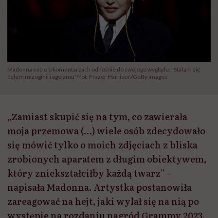
Madonna ostro o komentarzach odnośnie do swojego wyglądu: "Stałam się
celem mizoginii i ageizmu"/ fot. Frazer Harrison/Getty Images
„Zamiast skupić się na tym, co zawierała
moja przemowa (…) wiele osób zdecydowało
się mówić tylko o moich zdjęciach z bliska
zrobionych aparatem z długim obiektywem,
który zniekształciłby każdą twarz” –
napisała Madonna. Artystka postanowiła
zareagować na hejt, jaki wylał się na nią po
występie na rozdaniu nagród Grammy 2023.