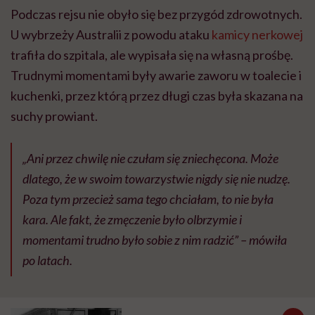
Podczas rejsu nie obyło się bez przygód zdrowotnych.
U wybrzeży Australii z powodu ataku
kamicy nerkowej
trafiła do szpitala, ale wypisała się na własną prośbę.
Trudnymi momentami były awarie zaworu w toalecie i
kuchenki, przez którą przez długi czas była skazana na
suchy prowiant.
„Ani przez chwilę nie czułam się zniechęcona. Może
dlatego, że w swoim towarzystwie nigdy się nie nudzę.
Poza tym przecież sama tego chciałam, to nie była
kara. Ale fakt, że zmęczenie było olbrzymie i
momentami trudno było sobie z nim radzić”
– mówiła
po latach.