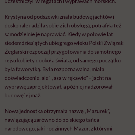
uczestniczyli w regatach i wyprawach morskich.
Krystyna od podszewki znała budowę jachtów i
doskonale radziła sobie z ich obsługą, potrafiła też
samodzielnie je naprawiać. Kiedy w połowie lat
siedemdziesiątych ubiegłego wieku Polski Związek
Żeglarski rozpoczął przygotowania do samotnego
rejsu kobiety dookoła świata, od samego początku
była faworytką. Była rozpoznawalna, miała
doświadczenie, ale i „asa w rękawie” – jacht na
wyprawę zaprojektował, a później nadzorował
budowę jej mąż.
Nowa jednostka otrzymała nazwę „Mazurek”,
nawiązującą zarówno do polskiego tańca
narodowego, jak i rodzinnych Mazur, z którymi