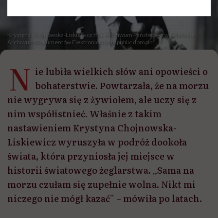
Krystyna Chojnowska-Liskiewicz /fot. Archiwum Państwowe w Gdańsku,
Archiwum Dokumentów Elektronicznych, public domain
N
ie lubiła wielkich słów ani opowieści o
bohaterstwie. Powtarzała, że na morzu
nie wygrywa się z żywiołem, ale uczy się z
nim współistnieć. Właśnie z takim
nastawieniem Krystyna Chojnowska-
Liskiewicz wyruszyła w podróż dookoła
świata, która przyniosła jej miejsce w
historii światowego żeglarstwa. „Sama na
morzu czułam się zupełnie wolna. Nikt mi
niczego nie mógł kazać” – mówiła po latach.