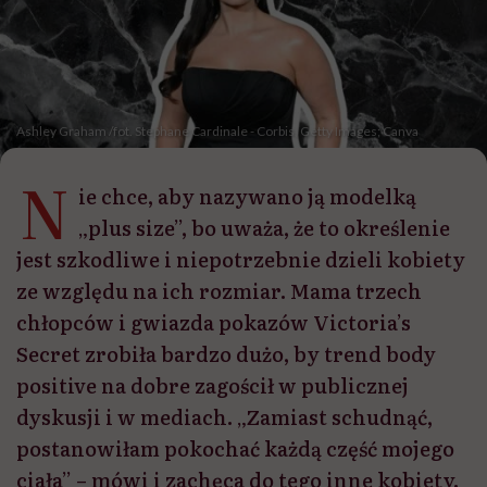
Ashley Graham /fot. Stephane Cardinale - Corbis, Getty Images; Canva
N
ie chce, aby nazywano ją modelką
„plus size”, bo uważa, że to określenie
jest szkodliwe i niepotrzebnie dzieli kobiety
ze względu na ich rozmiar. Mama trzech
chłopców i gwiazda pokazów Victoria’s
Secret zrobiła bardzo dużo, by trend body
positive na dobre zagościł w publicznej
dyskusji i w mediach. „Zamiast schudnąć,
postanowiłam pokochać każdą część mojego
ciała” – mówi i zachęca do tego inne kobiety.