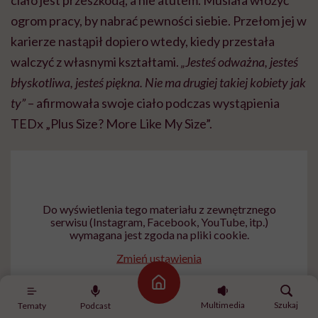
ogrom pracy, by nabrać pewności siebie. Przełom jej w
karierze nastąpił dopiero wtedy, kiedy przestała
walczyć z własnymi kształtami.
„Jesteś odważna, jesteś
błyskotliwa, jesteś piękna. Nie ma drugiej takiej kobiety jak
ty”
– afirmowała swoje ciało podczas wystąpienia
TEDx „Plus Size? More Like My Size”.
Do wyświetlenia tego materiału z zewnętrznego
serwisu (Instagram, Facebook, YouTube, itp.)
wymagana jest zgoda na pliki cookie.
Zmień ustawienia
Strona główna
Multimedia
Szukaj
Tematy
Podcast