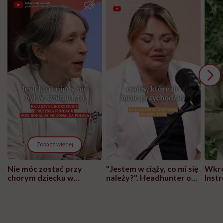
Zobacz więcej
Nie móc zostać przy
"Jestem w ciąży, co mi się
Wkró
chorym dziecku w
należy?". Headhunter o
Inst
szpitalu to tortura.
zmianie pokoleniowej u
atak
"Przeszkadzać w tym
kobiet w ciąży na rynku
wars
może chyba tylko
pracy
eksp
głupota i brak
wyobraźni"