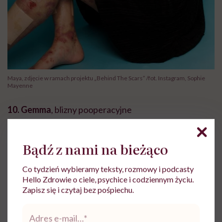
Maya, zdjęcie w ramach projektu „Behind The Scars” /fot. Instagram, Sophie
Mayenne
10. Gemma
, blizny pooperacyjne
Bądź z nami na bieżąco
Co tydzień wybieramy teksty, rozmowy i podcasty
Hello Zdrowie o ciele, psychice i codziennym życiu.
Zapisz się i czytaj bez pośpiechu.
Adres
e-