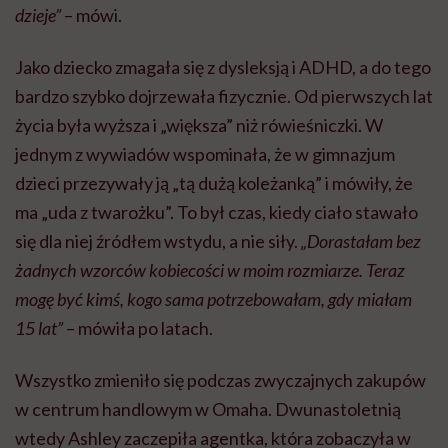
dzieje”
– mówi.
Jako dziecko zmagała się z dysleksją i ADHD, a do tego
bardzo szybko dojrzewała fizycznie. Od pierwszych lat
życia była wyższa i „większa” niż rówieśniczki. W
jednym z wywiadów wspominała, że w gimnazjum
dzieci przezywały ją „tą dużą koleżanką” i mówiły, że
ma „uda z twarożku”. To był czas, kiedy ciało stawało
się dla niej źródłem wstydu, a nie siły.
„Dorastałam bez
żadnych wzorców kobiecości w moim rozmiarze. Teraz
mogę być kimś, kogo sama potrzebowałam, gdy miałam
15 lat”
– mówiła po latach.
Wszystko zmieniło się podczas zwyczajnych zakupów
w centrum handlowym w Omaha. Dwunastoletnią
wtedy Ashley zaczepiła agentka, która zobaczyła w