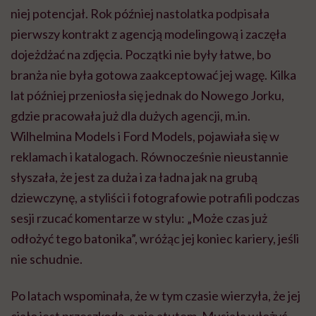
niej potencjał. Rok później nastolatka podpisała
pierwszy kontrakt z agencją modelingową i zaczęła
dojeżdżać na zdjęcia. Początki nie były łatwe, bo
branża nie była gotowa zaakceptować jej wagę. Kilka
lat później przeniosła się jednak do Nowego Jorku,
gdzie pracowała już dla dużych agencji, m.in.
Wilhelmina Models i Ford Models, pojawiała się w
reklamach i katalogach. Równocześnie nieustannie
słyszała, że jest za duża i za ładna jak na grubą
dziewczynę, a styliści i fotografowie potrafili podczas
sesji rzucać komentarze w stylu: „Może czas już
odłożyć tego batonika”, wróżąc jej koniec kariery, jeśli
nie schudnie.
Po latach wspominała, że w tym czasie wierzyła, że jej
ciało jest przeszkodą, a nie atutem. Musiała włożyć