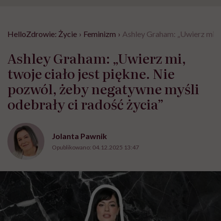
HelloZdrowie: Życie
›
Feminizm
›
Ashley Graham: „Uwierz mi, t
Ashley Graham: „Uwierz mi,
twoje ciało jest piękne. Nie
pozwól, żeby negatywne myśli
odebrały ci radość życia”
Jolanta Pawnik
Opublikowano:
04.12.2025 13:47