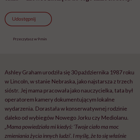
Udostępnij
Przeczytasz w 9 min
Ashley Graham urodziła się 30 października 1987 roku
w Lincoln, w stanie Nebraska, jako najstarsza z trzech
sióstr. Jej mama pracowała jako nauczycielka, tata był
operatorem kamery dokumentującym lokalne
wydarzenia. Dorastała w konserwatywnej rodzinie
daleko od wybiegów Nowego Jorku czy Mediolanu.
„Mama powiedziała mi kiedyś: ‘Twoje ciało ma moc
zmieniania życia innych ludzi’. I myślę, że to się właśnie