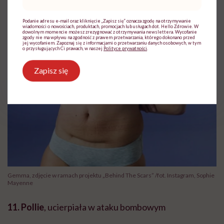
mail
*
Podanie adresu e-mail oraz kliknięcie „Zapisz się” oznacza zgodę na otrzymywanie
wiadomości o nowościach, produktach, promocjach lub usługach dot. Hello Zdrowie. W
dowolnym momencie możesz zrezygnować z otrzymywania newslettera. Wycofanie
zgody nie ma wpływu na zgodność z prawem przetwarzania, którego dokonano przed
jej wycofaniem. Zapoznaj się z informacjami o przetwarzaniu danych osobowych, w tym
o przysługujących Ci prawach, w naszej
Polityce prywatności
.
Zapisz się
Gemma, zdjęcie w ramach projektu „Behind The Scars” /fot. Instagram, Sophie
Mayenne
11. Pollie
, ucierpiała w ataku bombowym