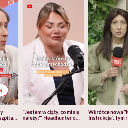
j
zy
"Jestem w ciąży, co mi się
Wkrótce nowa "
szpitalu
należy?". Headhunter o
Instrukcja". Tym 
szkadzać
zmianie pokoleniowej u
atakach paniki. Z