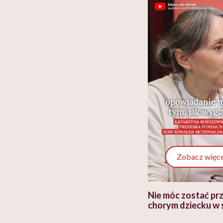
Zobacz więce
 i miał
Najlepsza dieta wydaje się
Nie móc zostać pr
 lekko
banalna, a może
chorym dziecku w 
ie”
zapobiegać nowotworom
to tortura. "Prze