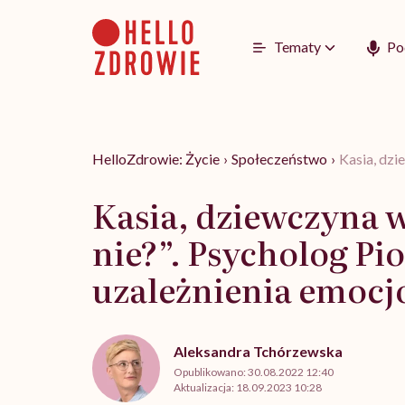
Go
to
content
Tematy
Po
HelloZdrowie: Życie
›
Społeczeństwo
›
Kasia, dzi
Kasia, dziewczyna wi
nie?”. Psycholog Pi
uzależnienia emocj
Aleksandra Tchórzewska
Opublikowano:
30.08.2022 12:40
Aktualizacja:
18.09.2023 10:28