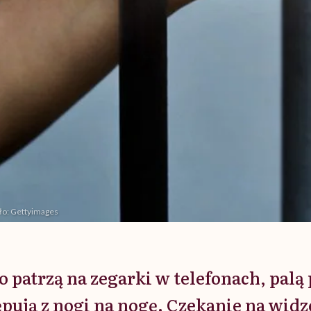
dło: Gettyimages
 patrzą na zegarki w telefonach, palą 
ępują z nogi na nogę. Czekanie na widz