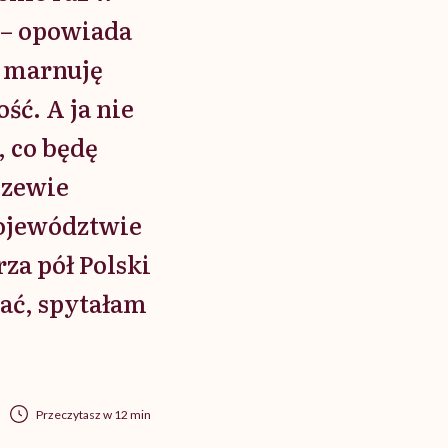
ą – opowiada
i marnuję
ść. A ja nie
, co będę
czewie
ojewództwie
rza pół Polski
wać, spytałam
Przeczytasz w 12 min