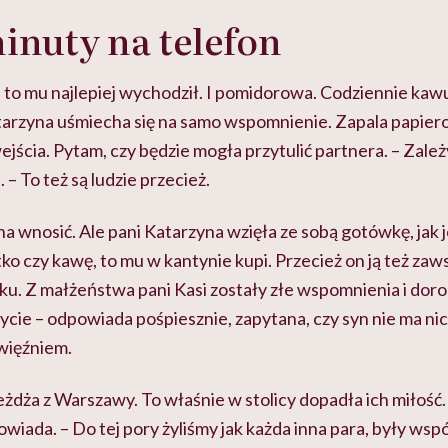
tylko
kobiet w ciąży na rynku
warsztat pacjen
braźni"
inuty na telefon
pracy
ekspercki
 to mu najlepiej wychodził. I pomidorowa. Codziennie kawus
atarzyna uśmiecha się na samo wspomnienie. Zapala papier
jścia. Pytam, czy będzie mogła przytulić partnera. – Zależy,
– To też są ludzie przecież.
a wnosić. Ale pani Katarzyna wzięła ze sobą gotówkę, jak 
tko czy kawę, to mu w kantynie kupi. Przecież on ją też zaw
oku. Z małżeństwa pani Kasi zostały złe wspomnienia i dorosł
ycie – odpowiada pośpiesznie, zapytana, czy syn nie ma ni
 więźniem.
żdża z Warszawy. To właśnie w stolicy dopadła ich miłość.
iada. – Do tej pory żyliśmy jak każda inna para, były wspó