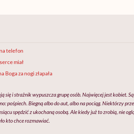
na telefon
serce miał
na Boga za nogi złapała
ą się i strażnik wypuszcza grupę osób. Najwięcej jest kobiet. Są 
o: pośpiech. Biegną albo do aut, albo na pociąg. Niektórzy prze
siącu spędzić z ukochaną osobą. Ale kiedy już to zrobią, nie ogląd
ało kto chce rozmawiać.