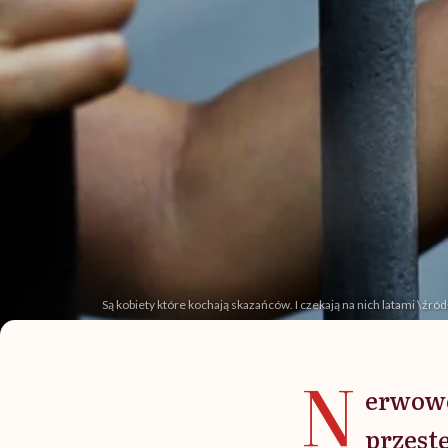
Są kobiety które kochają skazańców. I czekają na nich latami \źró
N
erwowo
przest