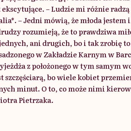
t ekscytujące. – Ludzie mi różnie radz
talia*. – Jedni mówią, że młoda jestem 
 drudzy rozumieją, że to prawdziwa miło
ednych, ani drugich, bo i tak zrobię to
 osadzonego w Zakładzie Karnym w Bar
zyjeżdża z położonego w tym samym w
t szczęściarą, bo wiele kobiet przemie
nych minut. O to, co może nimi kiero
iotra Pietrzaka.