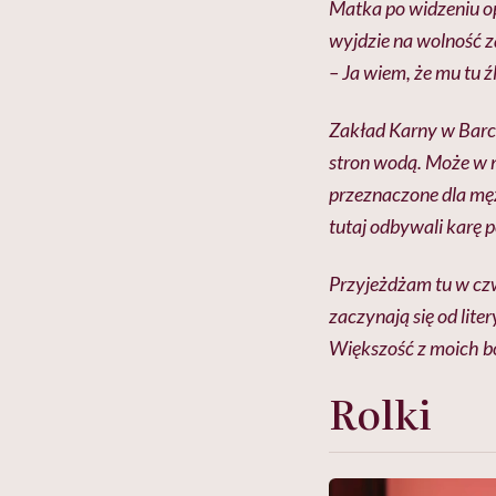
Matka po widzeniu op
wyjdzie na wolność za
– Ja wiem, że mu tu ź
Zakład Karny w Barc
stron wodą. Może w n
przeznaczone dla mę
tutaj odbywali karę 
Przyjeżdżam tu w czw
zaczynają się od lite
Większość z moich bo
Rolki