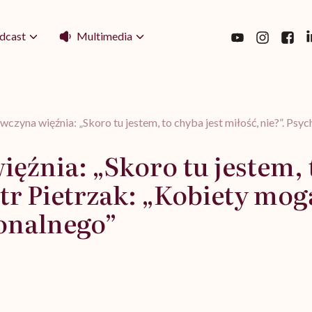
Multimedia
dcast
ewczyna więźnia: „Skoro tu jestem, to chyba jest miłość, nie?”. P
ęźnia: „Skoro tu jestem, 
otr Pietrzak: „Kobiety mo
onalnego”