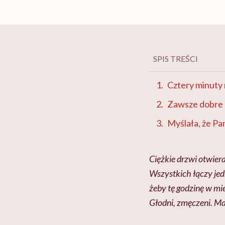
SPIS TREŚCI
Cztery minuty 
Zawsze dobre 
Myślała, że Pa
Ciężkie drzwi otwieraj
Wszystkich łączy jedn
żeby tę godzinę w mie
Głodni, zmęczeni. M