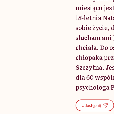
miesiącu jes
18-letnia Na
sobie życie,
słucham ani j
chciała. Do
chłopaka pr
Szczytna. Jes
dla 60 wspól
psychologa P
Udostępnij