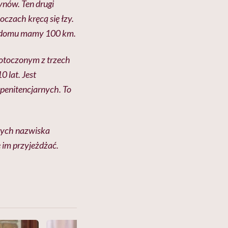
ynów. Ten drugi
oczach kręcą się łzy.
 Do domu mamy 100 km.
 otoczonym z trzech
 lat. Jest
penitencjarnych. To
órych nazwiska
e im przyjeżdżać.