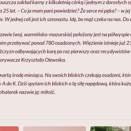
uszcza zakład karny z kilkuletnią córką i jednym z dorosłych s
 25 lat. – Co ja mam pani powiedzieć? Że serce mi pęka? – w jej 
le. W jednej celi jest ich szesnastu. Idę, bo mąż czeka na nas.
zewie (woj. warmińsko-mazurskie) położony jest na półwyspie
im przebywać ponad 780 osadzonych. Więzienie istnieje już 210
żczyzn odbywających karę po raz pierwszy oraz recydywistów 
porywacze Krzysztofa Olewnika.
artą środę miesiąca. Na swoich bliskich czekają osadzeni, kt
ry A do K. Dziś spytam ich bliskich o tę siłę napędową, która każ
haterek nazwie ją: miłość.