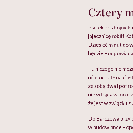
w tym może chyba 
głupota i brak wyo
Cztery m
Placek po zbójnicku
jajecznicę robił! K
Dziesięć minut do we
będzie – odpowiada. 
Tu niczego nie możn
miał ochotę na cias
ze sobą dwa i pół r
nie wtrąca w moje ż
że jest w związku z
Do Barczewa przyje
w budowlance – opow