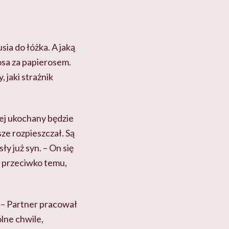
cko-
dlaczego to błędne
swój organizm"
myślenie
ia do łóżka. A jaką
osa za papierosem.
 jaki strażnik
jej ukochany będzie
sze rozpieszczał. Są
y już syn. – On się
c przeciwko temu,
 – Partner pracował
lne chwile,