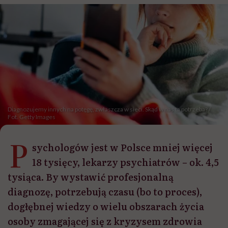
Diagnozujemy innych na potęgę, zwłaszcza w sieci. Skąd w nas ta potrzeba? /
Fot. Getty Images
P
sychologów jest w Polsce mniej więcej
18 tysięcy, lekarzy psychiatrów – ok. 4,5
tysiąca. By wystawić profesjonalną
diagnozę, potrzebują czasu (bo to proces),
dogłębnej wiedzy o wielu obszarach życia
osoby zmagającej się z kryzysem zdrowia