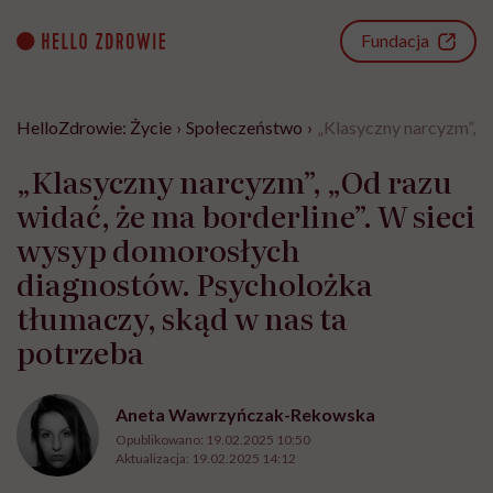
Go
to
Fundacja
content
HelloZdrowie: Życie
›
Społeczeństwo
›
„Klasyczny narcyzm”, „
„Klasyczny narcyzm”, „Od razu
widać, że ma borderline”. W sieci
wysyp domorosłych
diagnostów. Psycholożka
tłumaczy, skąd w nas ta
potrzeba
Aneta Wawrzyńczak-Rekowska
Opublikowano:
19.02.2025 10:50
Aktualizacja:
19.02.2025 14:12