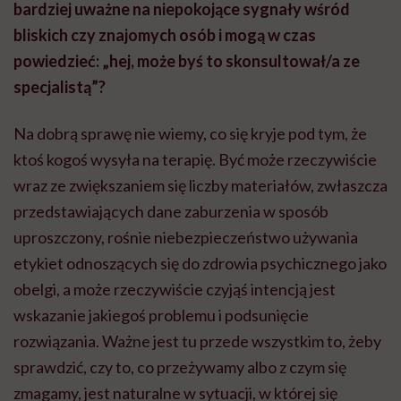
bardziej uważne na niepokojące sygnały wśród
bliskich czy znajomych osób i mogą w czas
powiedzieć: „hej, może byś to skonsultował/a ze
specjalistą”?
Na dobrą sprawę nie wiemy, co się kryje pod tym, że
ktoś kogoś wysyła na terapię. Być może rzeczywiście
wraz ze zwiększaniem się liczby materiałów, zwłaszcza
przedstawiających dane zaburzenia w sposób
uproszczony, rośnie niebezpieczeństwo używania
etykiet odnoszących się do zdrowia psychicznego jako
obelgi, a może rzeczywiście czyjąś intencją jest
wskazanie jakiegoś problemu i podsunięcie
rozwiązania. Ważne jest tu przede wszystkim to, żeby
sprawdzić, czy to, co przeżywamy albo z czym się
zmagamy, jest naturalne w sytuacji, w której się