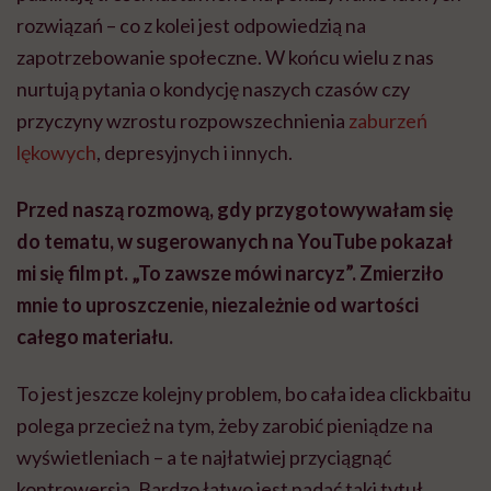
rozwiązań – co z kolei jest odpowiedzią na
zapotrzebowanie społeczne. W końcu wielu z nas
nurtują pytania o kondycję naszych czasów czy
przyczyny wzrostu rozpowszechnienia
zaburzeń
lękowych
, depresyjnych i innych.
Przed naszą rozmową, gdy przygotowywałam się
do tematu, w sugerowanych na YouTube pokazał
mi się film pt. „To zawsze mówi narcyz”. Zmierziło
mnie to uproszczenie, niezależnie od wartości
całego materiału.
To jest jeszcze kolejny problem, bo cała idea clickbaitu
polega przecież na tym, żeby zarobić pieniądze na
wyświetleniach – a te najłatwiej przyciągnąć
kontrowersją. Bardzo łatwo jest nadać taki tytuł