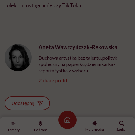
rolek na Instagramie czy TikToku.
Aneta Wawrzyńczak-Rekowska
Duchowa artystka bez talentu, polityk
społeczny na papierku, dziennikarka-
reportażystka z wyboru
Zobacz profil
Udostępnij
Strona główna
Powiązane tematy:
Multimedia
Szukaj
Tematy
Podcast