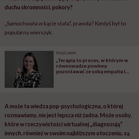
duchu skromności, pokory?
„Samochwała w kącie stała”, prawda? Kiedyś był to
popularny wierszyk.
POLECAMY
„Terapia to proces, w którym w
równowadze powinny
pozostawać ze sobą empatia i
konfrontacja” – mówi
psycholożka Marta Sak
A może ta wiedza pop-psychologiczna, o której
rozmawiamy, nie jest lepsza niż żadna. Może osoby,
które w rzeczywistości wirtualnej „diagnozują”
innych, również w swoim najbliższym otoczeniu, są