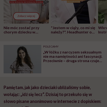
Zobacz więcej
Nie móc zostać przy
"Jestem w ciąży, co mi się
Wkró
chorym dziecku w
należy?". Headhunter o
Inst
szpitalu to tortura.
zmianie pokoleniowej u
atak
"Przeszkadzać w tym
kobiet w ciąży na rynku
wars
może chyba tylko
pracy
eksp
POLECAMY
głupota i brak
„W łóżku z narcyzem seksualnym
wyobraźni"
nie ma namiętności ani fascynacji.
Przeciwnie – druga strona czuje
się użyta” – mówi seksuolożka
Monika Kaszuba
Pamiętam, jak jako dzieciaki ubliżaliśmy sobie,
wołając: „idź się lecz”. Dzisiaj to przekuło się w
słowo pisane anonimowo w internecie z dopiskiem: