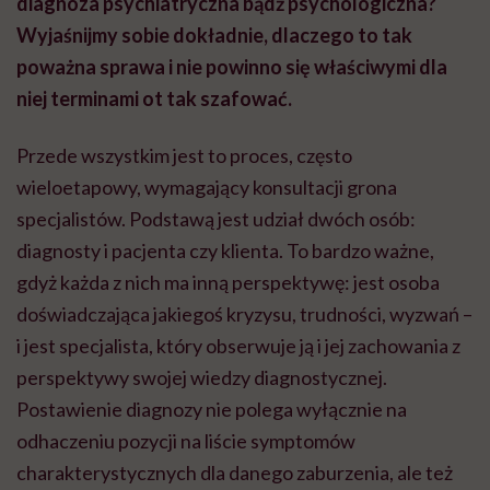
diagnoza psychiatryczna bądź psychologiczna?
Wyjaśnijmy sobie dokładnie, dlaczego to tak
poważna sprawa i nie powinno się właściwymi dla
niej terminami ot tak szafować.
Przede wszystkim jest to proces, często
wieloetapowy, wymagający konsultacji grona
specjalistów. Podstawą jest udział dwóch osób:
diagnosty i pacjenta czy klienta. To bardzo ważne,
gdyż każda z nich ma inną perspektywę: jest osoba
doświadczająca jakiegoś kryzysu, trudności, wyzwań –
i jest specjalista, który obserwuje ją i jej zachowania z
perspektywy swojej wiedzy diagnostycznej.
Postawienie diagnozy nie polega wyłącznie na
odhaczeniu pozycji na liście symptomów
charakterystycznych dla danego zaburzenia, ale też