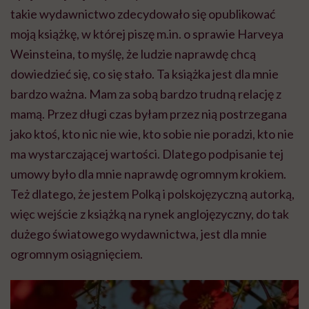
takie wydawnictwo zdecydowało się opublikować
moją książkę, w której piszę m.in. o sprawie Harveya
Weinsteina, to myślę, że ludzie naprawdę chcą
dowiedzieć się, co się stało. Ta książka jest dla mnie
bardzo ważna. Mam za sobą bardzo trudną relację z
mamą. Przez długi czas byłam przez nią postrzegana
jako ktoś, kto nic nie wie, kto sobie nie poradzi, kto nie
ma wystarczającej wartości. Dlatego podpisanie tej
umowy było dla mnie naprawdę ogromnym krokiem.
Też dlatego, że jestem Polką i polskojęzyczną autorką,
więc wejście z książką na rynek anglojęzyczny, do tak
dużego światowego wydawnictwa, jest dla mnie
ogromnym osiągnięciem.