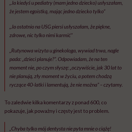
„Ja kiedyś u pediatry (mam jedno dziecko) usłyszałam,
że jestem egoistką, mając jedno dziecko tylko”
„Ja ostatnio na USG piersi usłyszałam, że piękne,
zdrowe, nic tylko nimi karmić”
„Rutynowa wizyta u ginekologa, wywiad trwa, nagle
pada: „dzieci planuje?”. Odpowiadam, że na ten
moment nie, po czym słyszę: „oczywiście, jak 30 lat to
nie planują, zły moment w życiu, a potem chodzą
ryczące 40-latki i lamentują, że nie można” – czytamy.
To zaledwie kilka komentarzy z ponad 600, co
pokazuje, jak poważny i częsty jest to problem.
„Chyba tylko mój dentysta nie pyta mnie o ciążę!