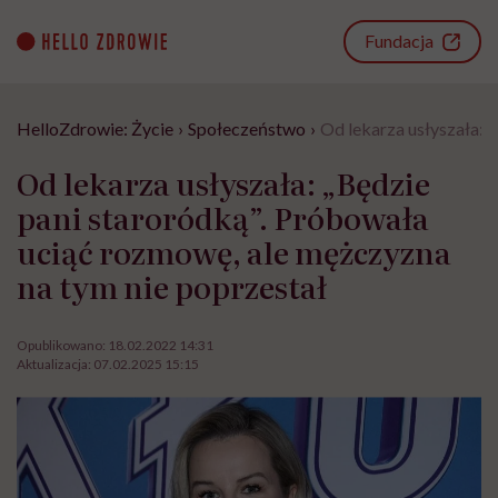
Go
to
Fundacja
content
HelloZdrowie: Życie
›
Społeczeństwo
›
Od lekarza usłyszała: 
Od lekarza usłyszała: „Będzie
pani staroródką”. Próbowała
uciąć rozmowę, ale mężczyzna
na tym nie poprzestał
Opublikowano:
18.02.2022 14:31
Aktualizacja:
07.02.2025 15:15