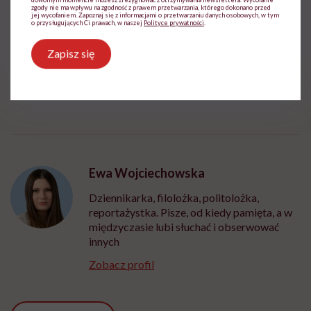
Zmień ustawienia
zgody nie ma wpływu na zgodność z prawem przetwarzania, którego dokonano przed
jej wycofaniem. Zapoznaj się z informacjami o przetwarzaniu danych osobowych, w tym
o przysługujących Ci prawach, w naszej
Polityce prywatności
.
Zapisz się
Ewa Wojciechowska
Dziennikarka, filolożka, politolożka,
reportażystka. Pisze, od kiedy pamięta, a w
międzyczasie lubi słuchać i obserwować
innych
Zobacz profil