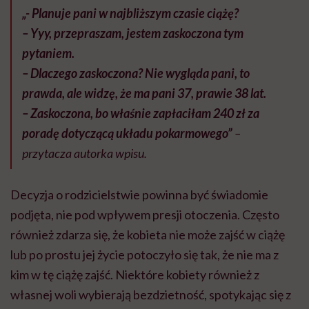
„- Planuje pani w najbliższym czasie ciążę?
– Yyy, przepraszam, jestem zaskoczona tym
pytaniem.
– Dlaczego zaskoczona? Nie wygląda pani, to
prawda, ale widzę, że ma pani 37, prawie 38 lat.
– Zaskoczona, bo właśnie zapłaciłam 240 zł za
poradę dotyczącą układu pokarmowego”
–
przytacza autorka wpisu.
Decyzja o rodzicielstwie powinna być świadomie
podjęta, nie pod wpływem presji otoczenia. Często
również zdarza się, że kobieta nie może zajść w ciążę
lub po prostu jej życie potoczyło się tak, że nie ma z
kim w tę ciążę zajść. Niektóre kobiety również z
własnej woli wybierają bezdzietność, spotykając się z