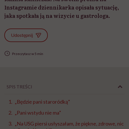
Instagramie dziennikarka opisała sytuację,
jaka spotkała ją na wizycie u gastrologa.
Udostępnij
Przeczytasz w 5 min
SPIS TREŚCI
„Będzie pani staroródką”
„Pani wstydu nie ma”
„Na USG piersi usłyszałam, że piękne, zdrowe, nic