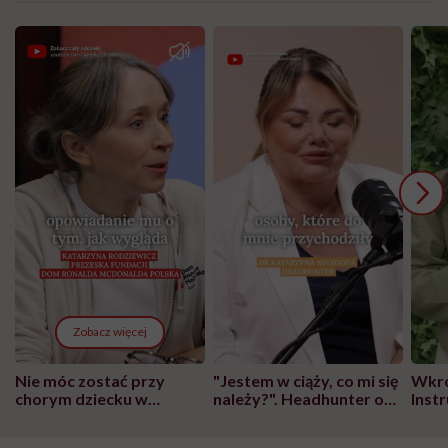
Zobacz więcej
Nie móc zostać przy
"Jestem w ciąży, co mi się
Wkró
chorym dziecku w
należy?". Headhunter o
Inst
szpitalu to tortura.
zmianie pokoleniowej u
atak
"Przeszkadzać w tym
kobiet w ciąży na rynku
wars