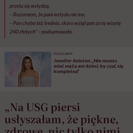
prostu się wstydzą.
– Rozumiem, że pani wstydu nie ma.
– Pan chyba też średnio, skoro wziął pan za tę wizytę
240 złotych” – podsumowała.
POLECAMY
Jennifer Aniston: „Nie musisz
mieć męża ani dzieci, by czuć się
kompletna”
„Na USG piersi
usłyszałam, że piękne,
zdrowe, nic tylko nimi