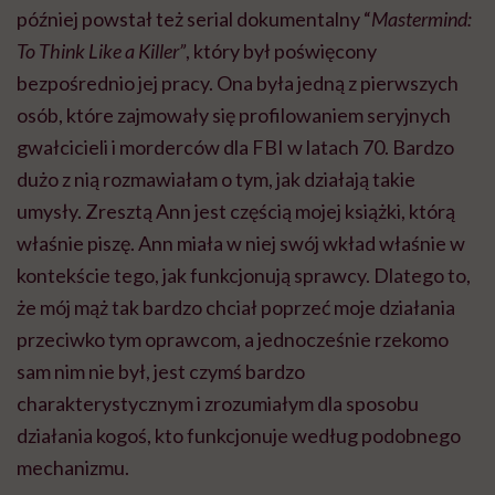
później powstał też serial dokumentalny “
Mastermind:
To Think Like a Killer”
, który był poświęcony
bezpośrednio jej pracy. Ona była jedną z pierwszych
osób, które zajmowały się profilowaniem seryjnych
gwałcicieli i morderców dla FBI w latach 70. Bardzo
dużo z nią rozmawiałam o tym, jak działają takie
umysły. Zresztą Ann jest częścią mojej książki, którą
właśnie piszę. Ann miała w niej swój wkład właśnie w
kontekście tego, jak funkcjonują sprawcy. Dlatego to,
że mój mąż tak bardzo chciał poprzeć moje działania
przeciwko tym oprawcom, a jednocześnie rzekomo
sam nim nie był, jest czymś bardzo
charakterystycznym i zrozumiałym dla sposobu
działania kogoś, kto funkcjonuje według podobnego
mechanizmu.