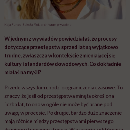
Kaja Funez-Sokoła /fot. archiwum prywatne
W jednym z wywiadów powiedziałaś, że procesy
dotyczące przestępstw sprzed lat są wyjątkowo
trudne, zwłaszcza w kontekście zmieniającej się
kultury i standardów dowodowych. Co dokładnie
miałaś na myśli?
Przede wszystkim chodzi o ograniczenia czasowe. To
znaczy, że jeśli od przestępstwa minęła określona
liczba lat, to ono w ogóle nie może być brane pod
uwagę w procesie. Po drugie, bardzo duże znaczenie
mają różnice między przestępstwami pierwszego,
drugiego i trzeciego stopnia. W procesie, w którym ja