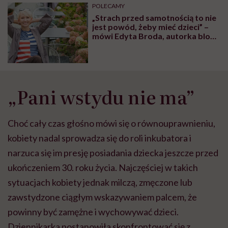
może chyba tylko
pracy
eksp
POLECAMY
głupota i brak
„Strach przed samotnością to nie
wyobraźni"
jest powód, żeby mieć dzieci” –
mówi Edyta Broda, autorka bloga
dla nie-rodziców
„Pani wstydu nie ma”
Choć cały czas głośno mówi się o równouprawnieniu,
kobiety nadal sprowadza się do roli inkubatora i
narzuca się im presję posiadania dziecka jeszcze przed
ukończeniem 30. roku życia. Najczęściej w takich
sytuacjach kobiety jednak milczą, zmęczone lub
zawstydzone ciągłym wskazywaniem palcem, że
powinny być zamężne i wychowywać dzieci.
Dziennikarka postanowiła skonfrontować się z