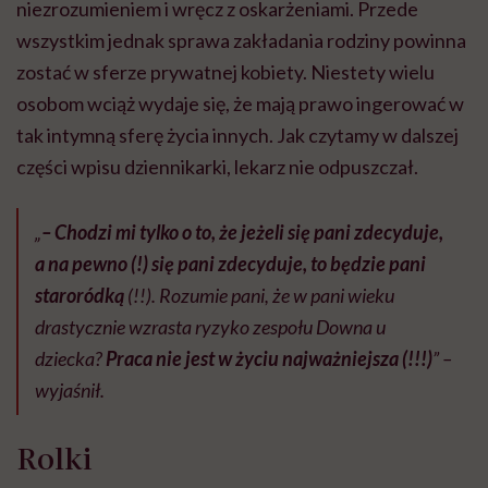
niezrozumieniem i wręcz z oskarżeniami. Przede
wszystkim jednak sprawa zakładania rodziny powinna
zostać w sferze prywatnej kobiety. Niestety wielu
osobom wciąż wydaje się, że mają prawo ingerować w
tak intymną sferę życia innych. Jak czytamy w dalszej
części wpisu dziennikarki, lekarz nie odpuszczał.
„
– Chodzi mi tylko o to, że jeżeli się pani zdecyduje,
a na pewno (!) się pani zdecyduje, to będzie pani
staroródką
(!!). Rozumie pani, że w pani wieku
drastycznie wzrasta ryzyko zespołu Downa u
dziecka?
Praca nie jest w życiu najważniejsza (!!!)
” –
wyjaśnił.
Rolki