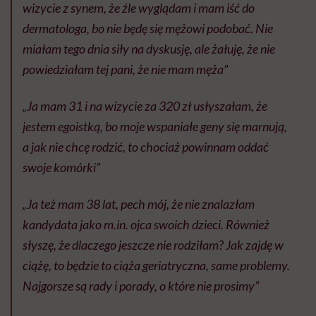
wizycie z synem, że źle wyglądam i mam iść do
dermatologa, bo nie będę się mężowi podobać. Nie
miałam tego dnia siły na dyskusję, ale żałuję, że nie
powiedziałam tej pani, że nie mam męża”
„Ja mam 31 i na wizycie za 320 zł usłyszałam, że
jestem egoistką, bo moje wspaniałe geny się marnują,
a jak nie chcę rodzić, to chociaż powinnam oddać
swoje komórki”
„Ja też mam 38 lat, pech mój, że nie znalazłam
kandydata jako m.in. ojca swoich dzieci. Również
słyszę, że dlaczego jeszcze nie rodziłam? Jak zajdę w
ciążę, to będzie to ciąża geriatryczna, same problemy.
Najgorsze są rady i porady, o które nie prosimy”