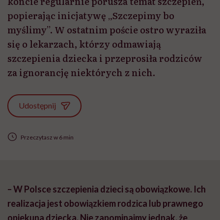
koncie regularnie porusza temat szczepień,
popierając inicjatywę „Szczepimy bo
myślimy”. W ostatnim poście ostro wyraziła
się o lekarzach, którzy odmawiają
szczepienia dziecka i przeprosiła rodziców
za ignorancję niektórych z nich.
Udostępnij
Przeczytasz w 6 min
– W Polsce szczepienia dzieci są obowiązkowe. Ich
realizacja jest obowiązkiem rodzica lub prawnego
opiekuna dziecka. Nie zapominajmy jednak, że