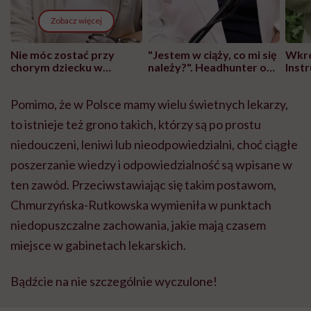
Zobacz więcej
Nie móc zostać przy
"Jestem w ciąży, co mi się
Wkró
chorym dziecku w
należy?". Headhunter o
Inst
szpitalu to tortura.
zmianie pokoleniowej u
atak
"Przeszkadzać w tym
kobiet w ciąży na rynku
wars
Pomimo, że w Polsce mamy wielu świetnych lekarzy,
może chyba tylko
pracy
eksp
głupota i brak
to istnieje też grono takich, którzy są po prostu
wyobraźni"
niedouczeni, leniwi lub nieodpowiedzialni, choć ciągłe
poszerzanie wiedzy i odpowiedzialność są wpisane w
ten zawód. Przeciwstawiając się takim postawom,
Chmurzyńska-Rutkowska w
ymieniła w punktach
niedopuszczalne zachowania, jakie mają czasem
miejsce w gabinetach lekarskich.
Bądźcie na nie szczególnie wyczulone!