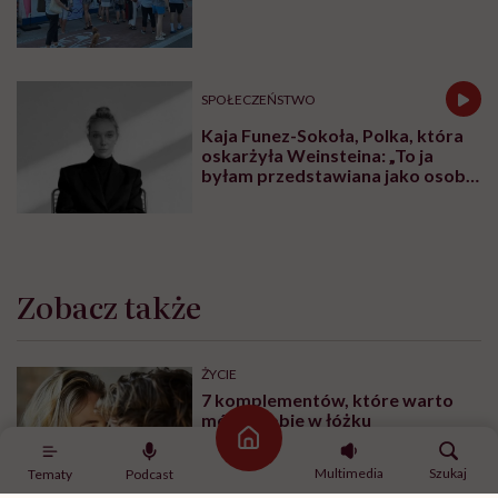
Festival w Jastarni!
SPOŁECZEŃSTWO
Kaja Funez-Sokoła, Polka, która
oskarżyła Weinsteina: „To ja
byłam przedstawiana jako osoba,
która musi się bronić”
Zobacz także
ŻYCIE
7 komplementów, które warto
mówić sobie w łóżku
Strona główna
Multimedia
Szukaj
Tematy
Podcast