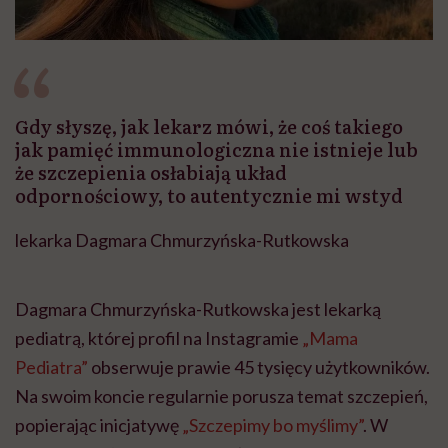
Gdy słyszę, jak lekarz mówi, że coś takiego
jak pamięć immunologiczna nie istnieje lub
że szczepienia osłabiają układ
odpornościowy, to autentycznie mi wstyd
lekarka Dagmara Chmurzyńska-Rutkowska
Dagmara Chmurzyńska-Rutkowska jest lekarką
pediatrą, której profil na Instagramie
„Mama
Pediatra”
obserwuje prawie 45 tysięcy użytkowników.
Na swoim koncie regularnie porusza temat szczepień,
popierając inicjatywę
„Szczepimy bo myślimy”
. W