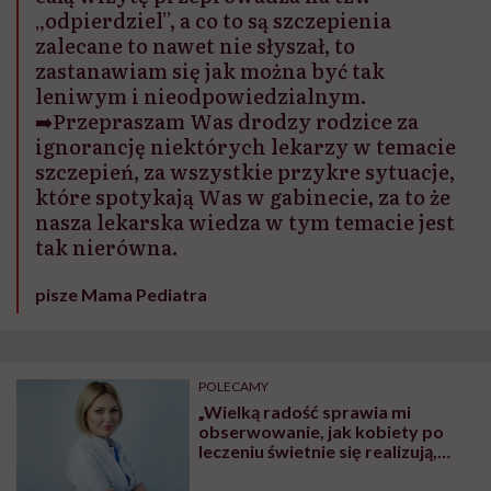
„odpierdziel”, a co to są szczepienia
zalecane to nawet nie słyszał, to
zastanawiam się jak można być tak
leniwym i nieodpowiedzialnym.
➡️Przepraszam Was drodzy rodzice za
ignorancję niektórych lekarzy w temacie
szczepień, za wszystkie przykre sytuacje,
które spotykają Was w gabinecie, za to że
nasza lekarska wiedza w tym temacie jest
tak nierówna.
pisze Mama Pediatra
POLECAMY
„Wielką radość sprawia mi
obserwowanie, jak kobiety po
leczeniu świetnie się realizują,
zmieniają podejście do życia,
nabierają sił i energii do działania”