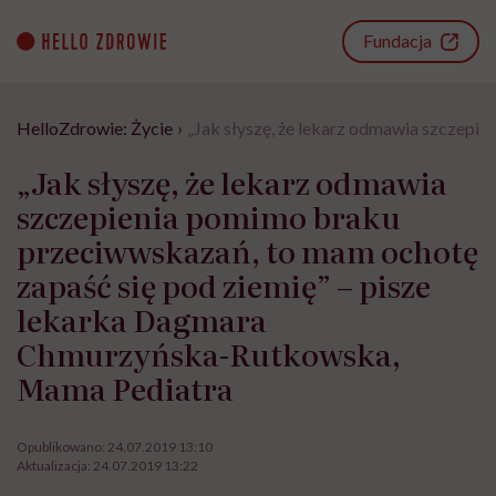
Go
to
Fundacja
content
HelloZdrowie: Życie
›
„Jak słyszę, że lekarz odmawia szczep
„Jak słyszę, że lekarz odmawia
szczepienia pomimo braku
przeciwwskazań, to mam ochotę
zapaść się pod ziemię” – pisze
lekarka Dagmara
Chmurzyńska-Rutkowska,
Mama Pediatra
Opublikowano:
24.07.2019 13:10
Aktualizacja:
24.07.2019 13:22