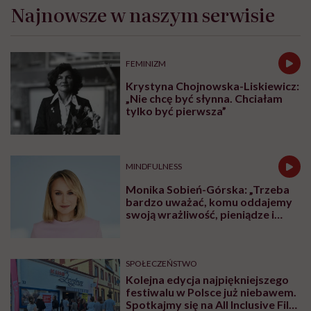
Najnowsze w naszym serwisie
FEMINIZM
Krystyna Chojnowska-Liskiewicz:
„Nie chcę być słynna. Chciałam
tylko być pierwsza”
MINDFULNESS
Monika Sobień-Górska: „Trzeba
bardzo uważać, komu oddajemy
swoją wrażliwość, pieniądze i
zaufanie”
SPOŁECZEŃSTWO
Kolejna edycja najpiękniejszego
festiwalu w Polsce już niebawem.
Spotkajmy się na All Inclusive Film