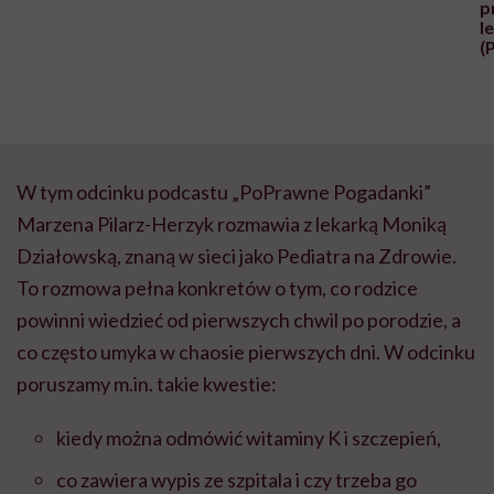
p
l
(
W tym odcinku podcastu „PoPrawne Pogadanki”
Marzena Pilarz-Herzyk rozmawia z lekarką Moniką
Działowską, znaną w sieci jako Pediatra na Zdrowie.
To rozmowa pełna konkretów o tym, co rodzice
powinni wiedzieć od pierwszych chwil po porodzie, a
co często umyka w chaosie pierwszych dni. W odcinku
poruszamy m.in. takie kwestie:
kiedy można odmówić witaminy K i szczepień,
co zawiera wypis ze szpitala i czy trzeba go