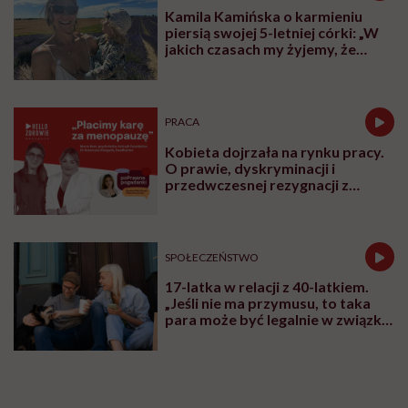
Kamila Kamińska o karmieniu
piersią swojej 5-letniej córki: „W
jakich czasach my żyjemy, że
naturalne sprawy musimy
normalizować?”
PRACA
Kobieta dojrzała na rynku pracy.
O prawie, dyskryminacji i
przedwczesnej rezygnacji z
kariery
SPOŁECZEŃSTWO
17-latka w relacji z 40-latkiem.
„Jeśli nie ma przymusu, to taka
para może być legalnie w związku.
I mówiąc brutalnie: nic nikomu do
tego”