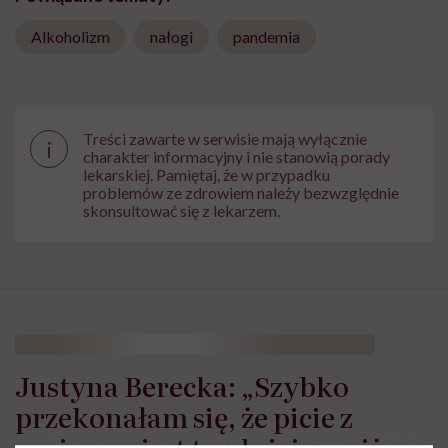
Alkoholizm
nałogi
pandemia
Treści zawarte w serwisie mają wyłącznie
i
charakter informacyjny i nie stanowią porady
lekarskiej. Pamiętaj, że w przypadku
problemów ze zdrowiem należy bezwzględnie
skonsultować się z lekarzem.
Justyna Berecka: „Szybko
przekonałam się, że picie z
umiarem jest trudniejsze niż