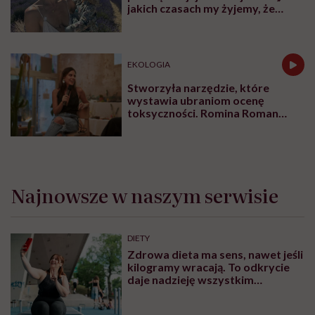
jakich czasach my żyjemy, że
naturalne sprawy musimy
normalizować?”
EKOLOGIA
Stworzyła narzędzie, które
wystawia ubraniom ocenę
toksyczności. Romina Roman
tłumaczy, co plastik robi z naszą
skórą
Najnowsze w naszym serwisie
DIETY
Zdrowa dieta ma sens, nawet jeśli
kilogramy wracają. To odkrycie
daje nadzieję wszystkim
walczącym z efektem jo-jo