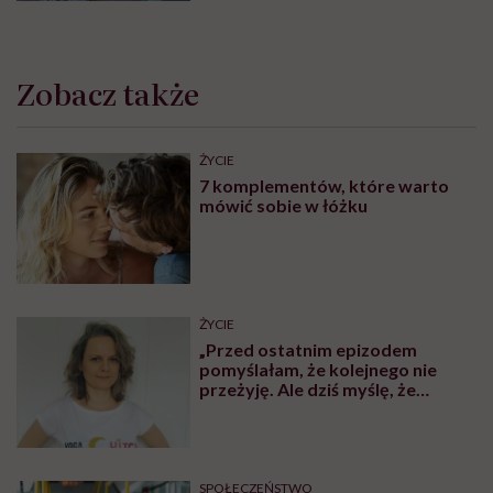
Zobacz także
ŻYCIE
7 komplementów, które warto
mówić sobie w łóżku
ŻYCIE
„Przed ostatnim epizodem
pomyślałam, że kolejnego nie
przeżyję. Ale dziś myślę, że
przeżyję, tylko wcześniej pójdę
po pomoc”. Alicja o wychodzeniu z
depresji
SPOŁECZEŃSTWO