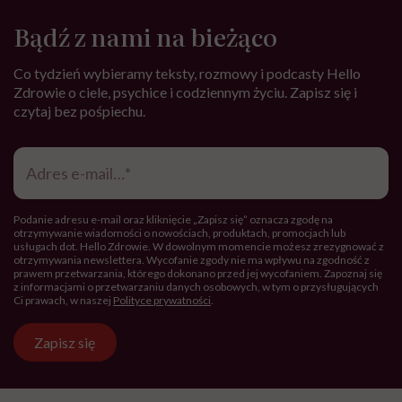
Bądź z nami na bieżąco
Co tydzień wybieramy teksty, rozmowy i podcasty Hello
Zdrowie o ciele, psychice i codziennym życiu. Zapisz się i
czytaj bez pośpiechu.
Adres
e-
mail
*
Podanie adresu e-mail oraz kliknięcie „Zapisz się” oznacza zgodę na
otrzymywanie wiadomości o nowościach, produktach, promocjach lub
usługach dot. Hello Zdrowie. W dowolnym momencie możesz zrezygnować z
otrzymywania newslettera. Wycofanie zgody nie ma wpływu na zgodność z
prawem przetwarzania, którego dokonano przed jej wycofaniem. Zapoznaj się
z informacjami o przetwarzaniu danych osobowych, w tym o przysługujących
Ci prawach, w naszej
Polityce prywatności
.
Zapisz się