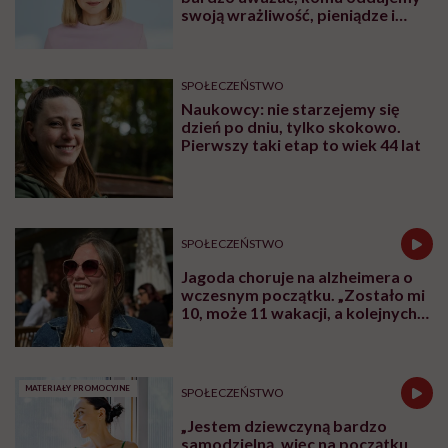
swoją wrażliwość, pieniądze i
zaufanie”
SPOŁECZEŃSTWO
Naukowcy: nie starzejemy się
dzień po dniu, tylko skokowo.
Pierwszy taki etap to wiek 44 lat
SPOŁECZEŃSTWO
Jagoda choruje na alzheimera o
wczesnym początku. „Zostało mi
10, może 11 wakacji, a kolejnych
nie będę już świadoma”
MATERIAŁY PROMOCYJNE
SPOŁECZEŃSTWO
„Jestem dziewczyną bardzo
samodzielną, więc na początku