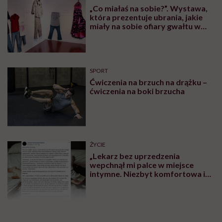
„Co miałaś na sobie?”. Wystawa,
która prezentuje ubrania, jakie
miały na sobie ofiary gwałtu w
momencie napaści
SPORT
Ćwiczenia na brzuch na drążku –
ćwiczenia na boki brzucha
ŻYCIE
„Lekarz bez uprzedzenia
wepchnął mi palce w miejsce
intymne. Niezbyt komfortowa i
przyjemna sytuacja” – mówi
Justyna Kokoszenko o
traumatycznej wizycie u
ginekologa