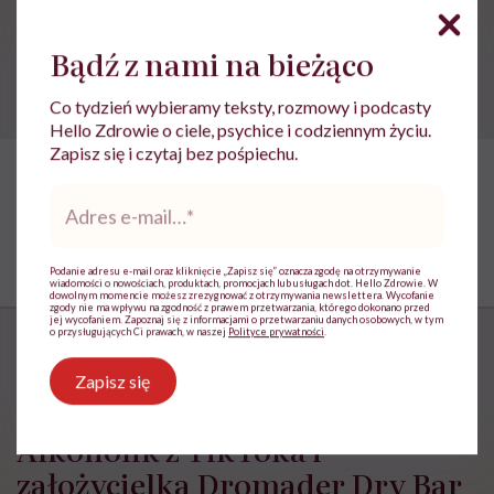
całkowita abstynencja”
Bądź z nami na bieżąco
Co tydzień wybieramy teksty, rozmowy i podcasty
Hello Zdrowie o ciele, psychice i codziennym życiu.
Zapisz się i czytaj bez pośpiechu.
Adres
e-
mail
*
Podanie adresu e-mail oraz kliknięcie „Zapisz się” oznacza zgodę na otrzymywanie
wiadomości o nowościach, produktach, promocjach lub usługach dot. Hello Zdrowie. W
dowolnym momencie możesz zrezygnować z otrzymywania newslettera. Wycofanie
zgody nie ma wpływu na zgodność z prawem przetwarzania, którego dokonano przed
jej wycofaniem. Zapoznaj się z informacjami o przetwarzaniu danych osobowych, w tym
o przysługujących Ci prawach, w naszej
Polityce prywatności
.
Zapisz się
„Utrata wolności to już jest dno”.
Alkoholik z TikToka i
założycielka Dromader Dry Bar