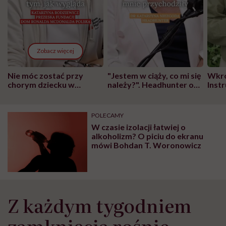
Zobacz więcej
Nie móc zostać przy
"Jestem w ciąży, co mi się
Wkró
chorym dziecku w
należy?". Headhunter o
Inst
szpitalu to tortura.
zmianie pokoleniowej u
atak
"Przeszkadzać w tym
kobiet w ciąży na rynku
wars
może chyba tylko
pracy
eksp
POLECAMY
głupota i brak
W czasie izolacji łatwiej o
wyobraźni"
alkoholizm? O piciu do ekranu
mówi Bohdan T. Woronowicz
Z każdym tygodniem
zamknięcia rośnie