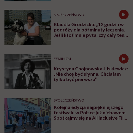
SPOŁECZEŃSTWO
Klaudia Grodzicka: „12 godzin w
podróży dla pół minuty leczenia.
Jeśli ktoś mnie pyta, czy cały ten
trud ma sens, bez wahania
odpowiadam: 'tak’”
FEMINIZM
Krystyna Chojnowska-Liskiewicz:
„Nie chcę być słynna. Chciałam
tylko być pierwsza”
SPOŁECZEŃSTWO
Kolejna edycja najpiękniejszego
festiwalu w Polsce już niebawem.
Spotkajmy się na All Inclusive Film
Festival w Jastarni!