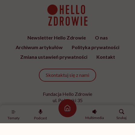
Newsletter Hello Zdrowie
O nas
Archiwum artykułów
Polityka prywatności
Zmiana ustawień prywatności
Kontakt
Skontaktuj się z nami
Fundacja Hello Zdrowie
ul. Poleczki 35
02-822 Warszawa
Strona główna
NIP 9512613236
Multimedia
Szukaj
Tematy
Podcast
Kontakt z redakcją
redakcja@hellozdrowie.pl