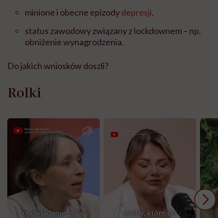
minione i obecne epizody
depresji
,
status zawodowy związany z lockdownem – np.
obniżenie wynagrodzenia.
Do jakich wniosków doszli?
Rolki