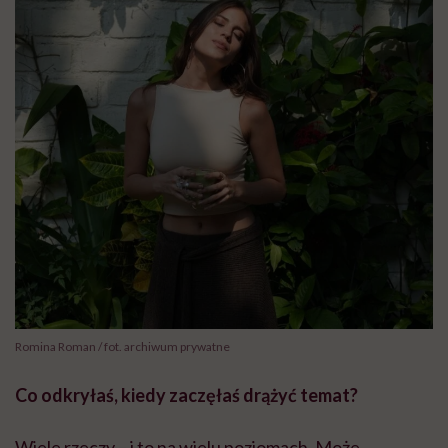
Romina Roman / fot. archiwum prywatne
Co odkryłaś, kiedy zaczęłaś drążyć temat?
Wiele rzeczy – i to na wielu poziomach. Może