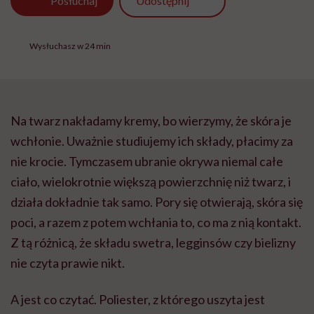
Udostępnij
Posłuchaj
Wysłuchasz w 24 min
Na twarz nakładamy kremy, bo wierzymy, że skóra je
wchłonie. Uważnie studiujemy ich składy, płacimy za
nie krocie. Tymczasem ubranie okrywa niemal całe
ciało, wielokrotnie większą powierzchnię niż twarz, i
działa dokładnie tak samo. Pory się otwierają, skóra się
poci, a razem z potem wchłania to, co ma z nią kontakt.
Z tą różnicą, że składu swetra, legginsów czy bielizny
nie czyta prawie nikt.
A jest co czytać. Poliester, z którego uszyta jest