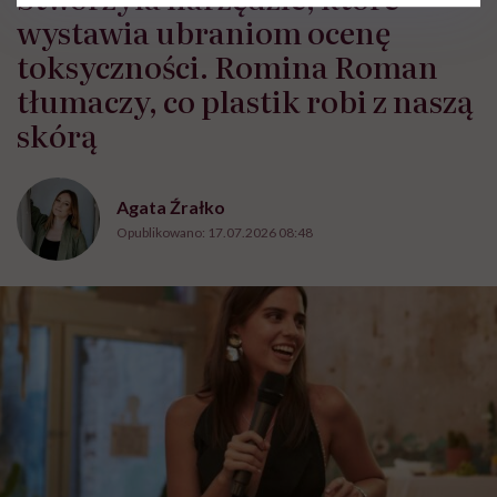
wystawia ubraniom ocenę
toksyczności. Romina Roman
tłumaczy, co plastik robi z naszą
skórą
Agata Źrałko
Opublikowano:
17.07.2026 08:48