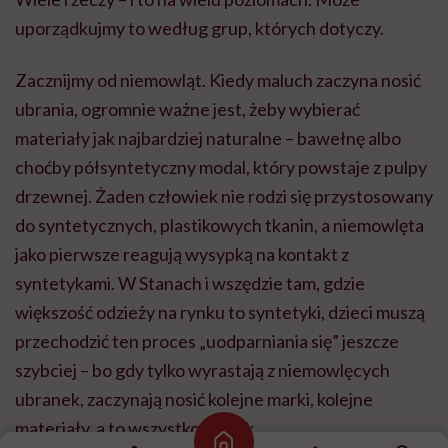
uporządkujmy to według grup, których dotyczy.
Zacznijmy od niemowląt. Kiedy maluch zaczyna nosić
ubrania, ogromnie ważne jest, żeby wybierać
materiały jak najbardziej naturalne – bawełnę albo
choćby półsyntetyczny modal, który powstaje z pulpy
drzewnej. Żaden człowiek nie rodzi się przystosowany
do syntetycznych, plastikowych tkanin, a niemowlęta
jako pierwsze reagują wysypką na kontakt z
syntetykami. W Stanach i wszędzie tam, gdzie
większość odzieży na rynku to syntetyki, dzieci muszą
przechodzić ten proces „uodparniania się” jeszcze
szybciej – bo gdy tylko wyrastają z niemowlęcych
ubranek, zaczynają nosić kolejne marki, kolejne
materiały, a to wszystko plastik.
Strona główna