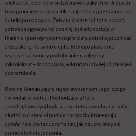
większość tego, co wisi dziś na wieszakach w sklepach,
to w gruncie rzeczy plastik – najczęściej przetworzone
butelki po napojach. Żeby taki materiał zafarbować,
potrzeba agresywnej chemii; jej ślady zostają w
tkaninie i pod wpływem ciepła ciała potrafią przenikać
przez skórę. To samo ciepło, którego plastik nie
wypuszcza, tworzy pod ubraniem wilgotny
mikroklimat – środowisko, w którym łatwiej o infekcje i
podrażnienia.
Romina Roman zajęła się sprawdzaniem tego, czego
nie widać w metce. Pochodząca z Peru
przedsiębiorczyni bada, co syntetyczne ubrania robią
z ludzkim ciałem – i buduje narzędzia, które mają
pomóc nam czytać ubrania tak, jak nauczyliśmy się
czytać etykiety jedzenia.