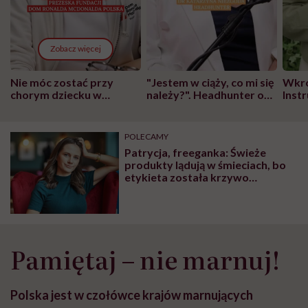
Zobacz więcej
Nie móc zostać przy
"Jestem w ciąży, co mi się
Wkró
chorym dziecku w
należy?". Headhunter o
Inst
szpitalu to tortura.
zmianie pokoleniowej u
atak
"Przeszkadzać w tym
kobiet w ciąży na rynku
wars
może chyba tylko
pracy
eksp
POLECAMY
głupota i brak
Patrycja, freeganka: Świeże
wyobraźni"
produkty lądują w śmieciach, bo
etykieta została krzywo
przyklejona
Pamiętaj – nie marnuj!
Polska jest w czołówce krajów marnujących