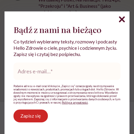
"Przekroju" i "Art & Business" (jako
redaktor naczelna)
Zobacz profil
Bądź z nami na bieżąco
Co tydzień wybieramy teksty, rozmowy i podcasty
Udostępnij
Hello Zdrowie o ciele, psychice i codziennym życiu.
Zapisz się i czytaj bez pośpiechu.
Adres
Powiązane tematy:
e-
mail
*
Ekologia
Jedzenie
Zero waste
Podanie adresu e-mail oraz kliknięcie „Zapisz się” oznacza zgodę na otrzymywanie
wiadomości o nowościach, produktach, promocjach lub usługach dot. Hello Zdrowie. W
dowolnym momencie możesz zrezygnować z otrzymywania newslettera. Wycofanie
zgody nie ma wpływu na zgodność z prawem przetwarzania, którego dokonano przed
jej wycofaniem. Zapoznaj się z informacjami o przetwarzaniu danych osobowych, w tym
o przysługujących Ci prawach, w naszej
Polityce prywatności
.
Zapisz się
HelloZdrowie: Życie
›
Ekologia
›
Stworzyła narzędzie, które w
Stworzyła narzędzie, które