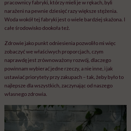
pracownicy fabryki, którzy mieli je w rękach, byli
narażeni na pewnie dziesięć razy większe stężenia.
Woda wokół tej fabryki jest o wiele bardziej skażona. I
całe środowisko dookoła też.
Zdrowie jako punkt odniesienia pozwoliło mi więc
zobaczyć we właściwych proporcjach, czym
naprawdę jest zrównoważony rozwój, dlaczego
powinnam wybierać jedne rzeczy, a nie inne, i jak
ustawiać priorytety przy zakupach – tak, żeby było to
najlepsze dla wszystkich, zaczynając od naszego
własnego zdrowia.