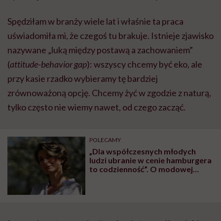
Spędziłam w branży wiele lat i właśnie ta praca
uświadomiła mi, że czegoś tu brakuje. Istnieje zjawisko
nazywane „luką między postawą a zachowaniem”
(
attitude-behavior gap
): wszyscy chcemy być eko, ale
przy kasie rzadko wybieramy tę bardziej
zrównoważoną opcję. Chcemy żyć w zgodzie z naturą,
tylko często nie wiemy nawet, od czego zacząć.
POLECAMY
„Dla współczesnych młodych
ludzi ubranie w cenie hamburgera
to codzienność”. O modowej
bulimii mówi Katarzyna
Zajączkowska