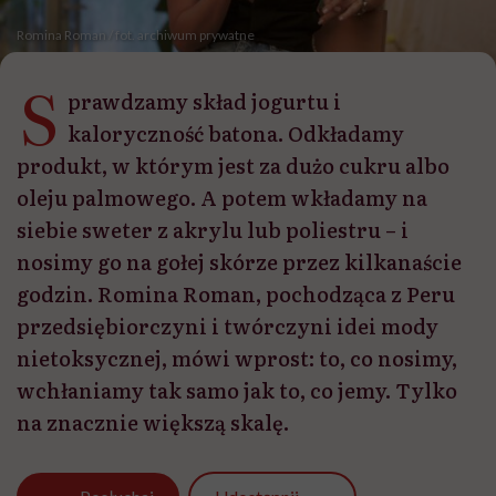
Romina Roman / fot. archiwum prywatne
S
prawdzamy skład jogurtu i
kaloryczność batona. Odkładamy
produkt, w którym jest za dużo cukru albo
oleju palmowego. A potem wkładamy na
siebie sweter z akrylu lub poliestru – i
nosimy go na gołej skórze przez kilkanaście
godzin. Romina Roman, pochodząca z Peru
przedsiębiorczyni i twórczyni idei mody
nietoksycznej, mówi wprost: to, co nosimy,
wchłaniamy tak samo jak to, co jemy. Tylko
na znacznie większą skalę.