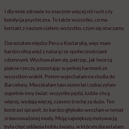
I dla mnie zdrowie to znacznie więcej niż ruch czy
kondycja psychiczna. To także wszystko, co ma
kontakt z naszym ciałem, wszystko, czym się otaczamy.
Dorastałam między Peru a Kostaryką, więc mam
bardzo silną więź z naturą i ze społecznościami
rdzennymi. Wychowałam się, patrząc, jak tworzą
piękne rzeczy, pozostając w pełnej harmonii ze
wszystkim wokół. Potem wyjechałam na studia do
Barcelony. Mieszkałam tam osiem lat i zobaczyłam
zupełnie inny świat: wszystko pędzi, ludzie chcą
więcej, wydają więcej, czasem trochę za dużo. Ten
kontrast sprawił, że bardzo głęboko weszłam w temat
zrównoważonej mody. Moją największą motywacją
była chęć oddania hołdu światu, w którym dorastałam.