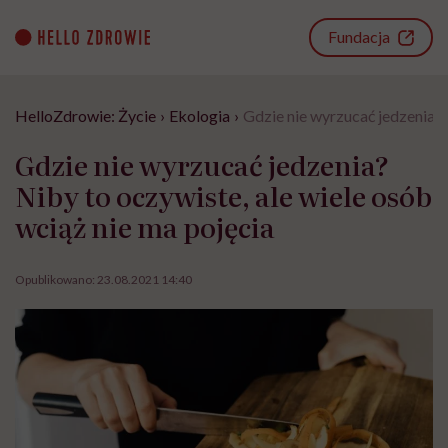
Go
to
Fundacja
content
HelloZdrowie: Życie
›
Ekologia
›
Gdzie nie wyrzucać jedzenia? 
Gdzie nie wyrzucać jedzenia?
Niby to oczywiste, ale wiele osób
wciąż nie ma pojęcia
Opublikowano:
23.08.2021 14:40