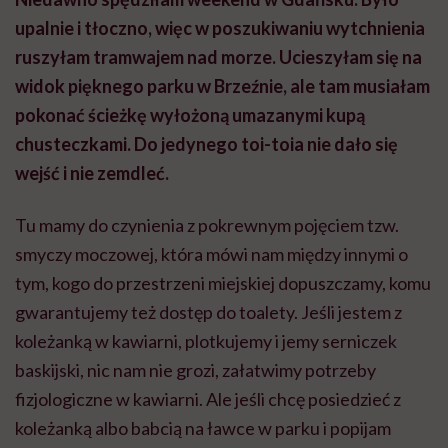
upalnie i tłoczno, więc w poszukiwaniu wytchnienia
ruszyłam tramwajem nad morze. Ucieszyłam się na
widok pięknego parku w Brzeźnie, ale tam musiałam
pokonać ścieżkę wyłożoną umazanymi kupą
chusteczkami. Do jedynego toi-toia nie dało się
wejść i nie zemdleć.
Tu mamy do czynienia z pokrewnym pojęciem tzw.
smyczy moczowej, która mówi nam między innymi o
tym, kogo do przestrzeni miejskiej dopuszczamy, komu
gwarantujemy też dostęp do toalety. Jeśli jestem z
koleżanką w kawiarni, plotkujemy i jemy serniczek
baskijski, nic nam nie grozi, załatwimy potrzeby
fizjologiczne w kawiarni. Ale jeśli chcę posiedzieć z
koleżanką albo babcią na ławce w parku i popijam