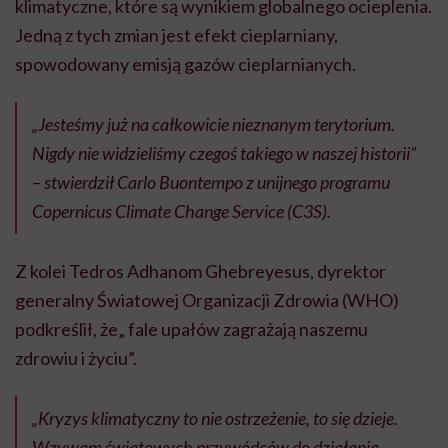
klimatyczne, które są wynikiem globalnego ocieplenia.
Jedną z tych zmian jest efekt cieplarniany,
spowodowany emisją gazów cieplarnianych.
„Jesteśmy już na całkowicie nieznanym terytorium.
Nigdy nie widzieliśmy czegoś takiego w naszej historii”
– stwierdził Carlo Buontempo z unijnego programu
Copernicus Climate Change Service (C3S).
Z kolei Tedros Adhanom Ghebreyesus, dyrektor
generalny Światowej Organizacji Zdrowia (WHO)
podkreślił, że„ fale upałów zagrażają naszemu
zdrowiu i życiu”.
„Kryzys klimatyczny to nie ostrzeżenie, to się dzieje.
Wzywam światowych przywódców do działania