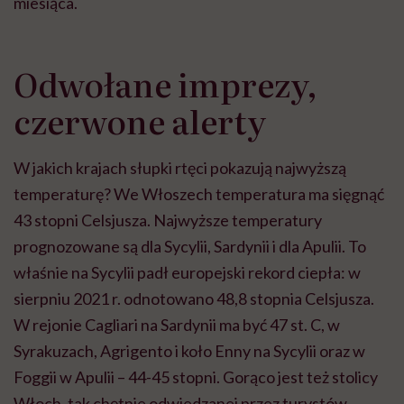
miesiąca.
Odwołane imprezy,
czerwone alerty
W jakich krajach słupki rtęci pokazują najwyższą
temperaturę? We Włoszech temperatura ma sięgnąć
43 stopni Celsjusza. Najwyższe temperatury
prognozowane są dla Sycylii, Sardynii i dla Apulii. To
właśnie na Sycylii padł europejski rekord ciepła: w
sierpniu 2021 r. odnotowano 48,8 stopnia Celsjusza.
W rejonie Cagliari na Sardynii ma być 47 st. C, w
Syrakuzach, Agrigento i koło Enny na Sycylii oraz w
Foggii w Apulii – 44-45 stopni. Gorąco jest też stolicy
Włoch, tak chętnie odwiedzanej przez turystów.