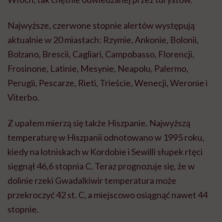
Najwyższe, czerwone stopnie alertów występują
aktualnie w 20 miastach: Rzymie, Ankonie, Bolonii,
Bolzano, Brescii, Cagliari, Campobasso, Florencji,
Frosinone, Latinie, Mesynie, Neapolu, Palermo,
Perugii, Pescarze, Rieti, Trieście, Wenecji, Weronie i
Viterbo.
Z upałem mierzą się także Hiszpanie. Najwyższą
temperaturę w Hiszpanii odnotowano w 1995 roku,
kiedy na lotniskach w Kordobie i Sewilli słupek rtęci
sięgnął 46,6 stopnia C. Teraz prognozuje się, że w
dolinie rzeki Gwadalkiwir temperatura może
przekroczyć 42 st. C, a miejscowo osiągnąć nawet 44
stopnie.