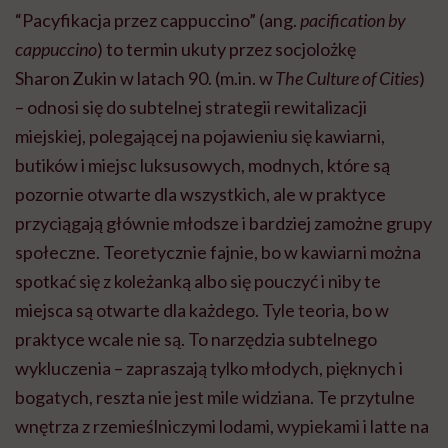
“Pacyfikacja przez cappuccino” (ang.
pacification by
cappuccino
) to termin ukuty przez socjolożkę
Sharon Zukin w latach 90. (m.in. w
The Culture of Cities
)
– odnosi się do subtelnej strategii rewitalizacji
miejskiej, polegającej na pojawieniu się kawiarni,
butików i miejsc luksusowych, modnych, które są
pozornie otwarte dla wszystkich, ale w praktyce
przyciągają głównie młodsze i bardziej zamożne grupy
społeczne. Teoretycznie fajnie, bo w kawiarni można
spotkać się z koleżanką albo się pouczyć i niby te
miejsca są otwarte dla każdego. Tyle teoria, bo w
praktyce wcale nie są. To narzędzia subtelnego
wykluczenia – zapraszają tylko młodych, pięknych i
bogatych, reszta nie jest mile widziana. Te przytulne
wnętrza z rzemieślniczymi lodami, wypiekami i latte na