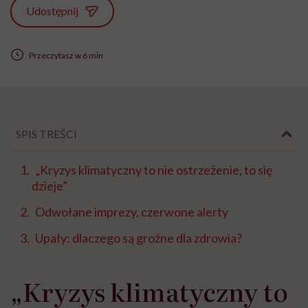
Udostępnij
Przeczytasz w 6 min
SPIS TREŚCI
„Kryzys klimatyczny to nie ostrzeżenie, to się
dzieje”
Odwołane imprezy, czerwone alerty
Upały: dlaczego są groźne dla zdrowia?
„Kryzys klimatyczny to