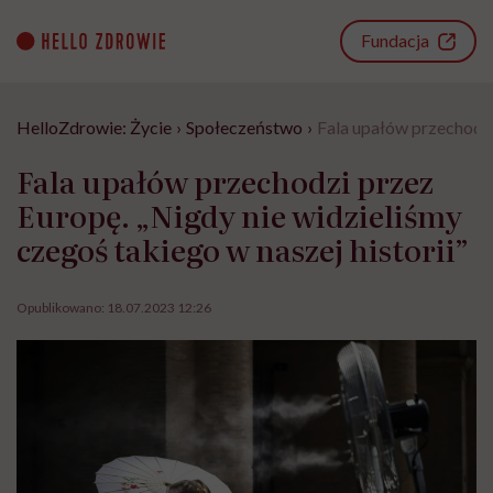
Go
to
Fundacja
content
HelloZdrowie: Życie
›
Społeczeństwo
›
Fala upałów przechodzi 
Fala upałów przechodzi przez
Europę. „Nigdy nie widzieliśmy
czegoś takiego w naszej historii”
Opublikowano:
18.07.2023 12:26