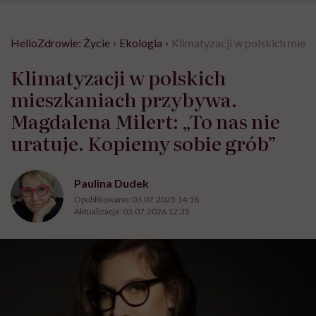
HelloZdrowie: Życie
›
Ekologia
›
Klimatyzacji w polskich miesz
Klimatyzacji w polskich
mieszkaniach przybywa.
Magdalena Milert: „To nas nie
uratuje. Kopiemy sobie grób”
Paulina Dudek
Opublikowano:
03.07.2025 14:18
Aktualizacja:
03.07.2026 12:35