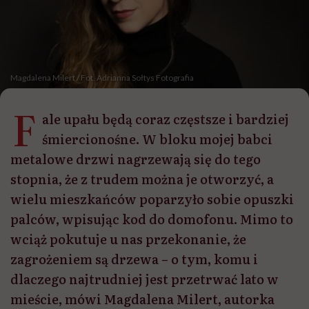
Magdalena Milert / Fot. Adrianna Sołtys Fotografia
F
ale upału będą coraz częstsze i bardziej
śmiercionośne. W bloku mojej babci
metalowe drzwi nagrzewają się do tego
stopnia, że z trudem można je otworzyć, a
wielu mieszkańców poparzyło sobie opuszki
palców, wpisując kod do domofonu. Mimo to
wciąż pokutuje u nas przekonanie, że
zagrożeniem są drzewa – o tym, komu i
dlaczego najtrudniej jest przetrwać lato w
mieście, mówi Magdalena Milert, autorka