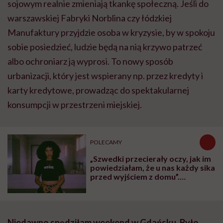
sojowym realnie zmieniają tkankę społeczną. Jeśli do
warszawskiej Fabryki Norblina czy łódzkiej
Manufaktury przyjdzie osoba w kryzysie, by w spokoju
sobie posiedzieć, ludzie będą na nią krzywo patrzeć
albo ochroniarz ją wyprosi. To nowy sposób
urbanizacji, który jest wspierany np. przez kredyty i
karty kredytowe, prowadząc do spektakularnej
konsumpcji w przestrzeni miejskiej.
POLECAMY
„Szwedki przecierały oczy, jak im
powiedziałam, że u nas każdy sika
przed wyjściem z domu”.
Architektka o „smyczy
moczowej”
Niedawno spędziłam weekend w Gdańsku. Było