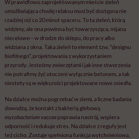
W prawidłowo zaprojektowanym mieście zieleń
umożliwiająca chwilę relaksu musi być dostępna nie
rzadziej niż co 20 minut spaceru. To ta zieleń, którą
widzimy, ale ona powinna być towarzysząca, mijana
niecelowo – w drodze do sklepu, do pracy albo
widziana z okna. Taka zieleń to element tzw. “designu
biofilnego”, projektowania z wykorzystaniem
przyrody. Jesteśmy zwierzętami i jak inne stworzenia
nie potrafimy żyć otoczeni wyłącznie betonem, a tak
niestety są w większości projektowane nowe osiedla.
Na działce można pogrzebać w ziemi, a liczne badania
dowodzą, że kontakt z bakterią glebową
mycobacterium vaccae
poprawia nastrój, wspiera
odporność i redukuje stres. Na działce z reguły jest
też cicho. Zostaje spełniona funkcja wytchnieniowa,