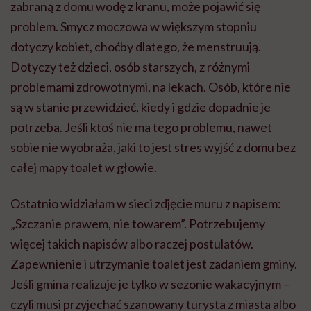
zabraną z domu wodę z kranu, może pojawić się
problem. Smycz moczowa w większym stopniu
dotyczy kobiet, choćby dlatego, że menstruują.
Dotyczy też dzieci, osób starszych, z różnymi
problemami zdrowotnymi, na lekach. Osób, które nie
są w stanie przewidzieć, kiedy i gdzie dopadnie je
potrzeba. Jeśli ktoś nie ma tego problemu, nawet
sobie nie wyobraża, jaki to jest stres wyjść z domu bez
całej mapy toalet w głowie.
Ostatnio widziałam w sieci zdjęcie muru z napisem:
„Szczanie prawem, nie towarem”. Potrzebujemy
więcej takich napisów albo raczej postulatów.
Zapewnienie i utrzymanie toalet jest zadaniem gminy.
Jeśli gmina realizuje je tylko w sezonie wakacyjnym –
czyli musi przyjechać szanowany turysta z miasta albo