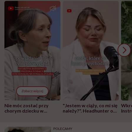
Zobacz więcej
Nie móc zostać przy
"Jestem w ciąży, co mi się
Wkró
chorym dziecku w
należy?". Headhunter o
Inst
szpitalu to tortura.
zmianie pokoleniowej u
atak
"Przeszkadzać w tym
kobiet w ciąży na rynku
wars
może chyba tylko
pracy
eksp
POLECAMY
głupota i brak