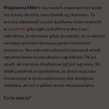
Magdalena Milert:
Ja u swoich znajomych też widzę
ten trend, niestety ceny działek są z kosmosu. To
zresztą odpowiedź na szał działkowy, który wybuchł
w
pandemii
, gdy nagle zyskaliśmy wolny czas i
odkryliśmy, że nie mamy gdzie go spędzić, bo w mieście
nie ma przestrzeni do wypoczynku na świeżym
powietrzu. Na rynku nieruchomości panował wtedy
ogromny boom na mieszkania z ogródkami. Pik już
opadł, ale zwrot ku działkom wciąż jest ogromny. Bo
dzięki pandemii zrozumieliśmy, że zieleń musi nam
towarzyszyć w życiu codziennym, być dostępna i
widzialna, ale też w jakimś sensie niezauważalna.
Co to znaczy?