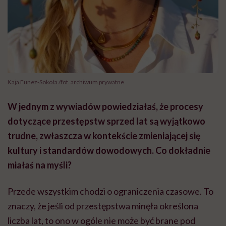
Kaja Funez-Sokoła /fot. archiwum prywatne
W jednym z wywiadów powiedziałaś, że procesy
dotyczące przestępstw sprzed lat są wyjątkowo
trudne, zwłaszcza w kontekście zmieniającej się
kultury i standardów dowodowych. Co dokładnie
miałaś na myśli?
Przede wszystkim chodzi o ograniczenia czasowe. To
znaczy, że jeśli od przestępstwa minęła określona
liczba lat, to ono w ogóle nie może być brane pod