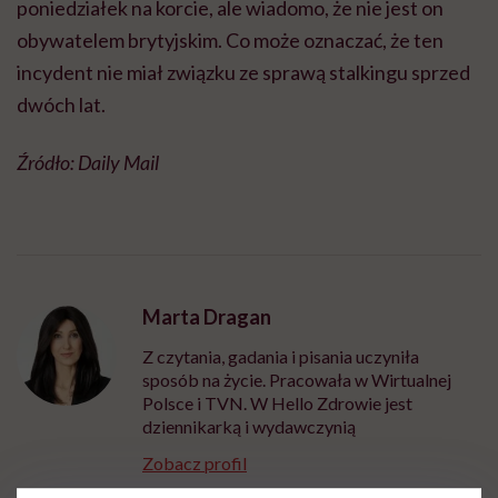
poniedziałek na korcie, ale wiadomo, że nie jest on
obywatelem brytyjskim. Co może oznaczać, że ten
incydent nie miał związku ze sprawą stalkingu sprzed
dwóch lat.
Źródło: Daily Mail
Marta Dragan
Z czytania, gadania i pisania uczyniła
sposób na życie. Pracowała w Wirtualnej
Polsce i TVN. W Hello Zdrowie jest
dziennikarką i wydawczynią
Zobacz profil