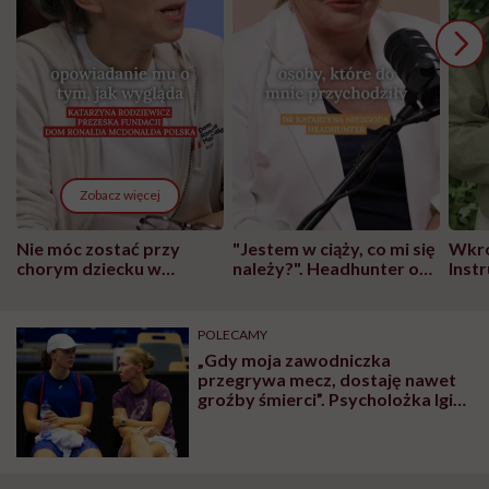
Zobacz więcej
Nie móc zostać przy
"Jestem w ciąży, co mi się
Wkró
chorym dziecku w
należy?". Headhunter o
Inst
szpitalu to tortura.
zmianie pokoleniowej u
atak
"Przeszkadzać w tym
kobiet w ciąży na rynku
wars
może chyba tylko
pracy
eksp
POLECAMY
głupota i brak
„Gdy moja zawodniczka
wyobraźni"
przegrywa mecz, dostaję nawet
groźby śmierci”. Psycholożka Igi
Świątek o cyberprzemocy