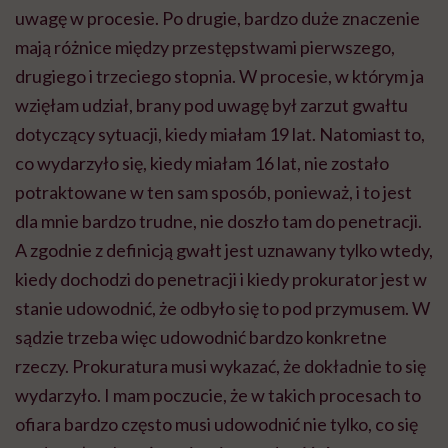
uwagę w procesie. Po drugie, bardzo duże znaczenie
mają różnice między przestępstwami pierwszego,
drugiego i trzeciego stopnia. W procesie, w którym ja
wzięłam udział, brany pod uwagę był zarzut gwałtu
dotyczący sytuacji, kiedy miałam 19 lat. Natomiast to,
co wydarzyło się, kiedy miałam 16 lat, nie zostało
potraktowane w ten sam sposób, ponieważ, i to jest
dla mnie bardzo trudne, nie doszło tam do penetracji.
A zgodnie z definicją gwałt jest uznawany tylko wtedy,
kiedy dochodzi do penetracji i kiedy prokurator jest w
stanie udowodnić, że odbyło się to pod przymusem. W
sądzie trzeba więc udowodnić bardzo konkretne
rzeczy. Prokuratura musi wykazać, że dokładnie to się
wydarzyło. I mam poczucie, że w takich procesach to
ofiara bardzo często musi udowodnić nie tylko, co się