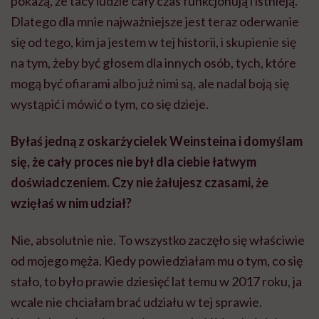
pokażą, że tacy ludzie cały czas funkcjonują i istnieją.
Dlatego dla mnie najważniejsze jest teraz oderwanie
się od tego, kim ja jestem w tej historii, i skupienie się
na tym, żeby być głosem dla innych osób, tych, które
mogą być ofiarami albo już nimi są, ale nadal boją się
wystąpić i mówić o tym, co się dzieje.
Byłaś jedną z oskarżycielek Weinsteina i domyślam
się, że cały proces nie był dla ciebie łatwym
doświadczeniem. Czy nie żałujesz czasami, że
wzięłaś w nim udział?
Nie, absolutnie nie. To wszystko zaczęło się właściwie
od mojego męża. Kiedy powiedziałam mu o tym, co się
stało, to było prawie dziesięć lat temu w 2017 roku, ja
wcale nie chciałam brać udziału w tej sprawie.