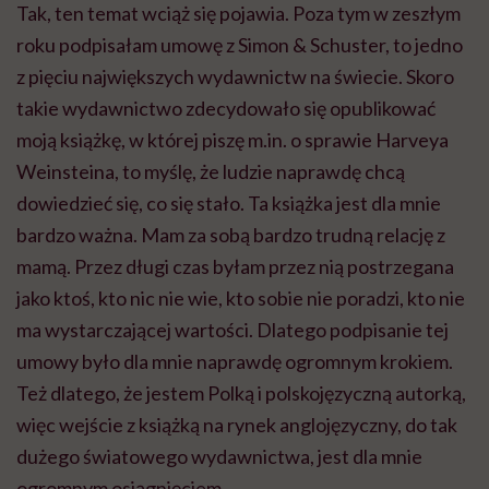
Tak, ten temat wciąż się pojawia. Poza tym w zeszłym
roku podpisałam umowę z Simon & Schuster, to jedno
z pięciu największych wydawnictw na świecie. Skoro
takie wydawnictwo zdecydowało się opublikować
moją książkę, w której piszę m.in. o sprawie Harveya
Weinsteina, to myślę, że ludzie naprawdę chcą
dowiedzieć się, co się stało. Ta książka jest dla mnie
bardzo ważna. Mam za sobą bardzo trudną relację z
mamą. Przez długi czas byłam przez nią postrzegana
jako ktoś, kto nic nie wie, kto sobie nie poradzi, kto nie
ma wystarczającej wartości. Dlatego podpisanie tej
umowy było dla mnie naprawdę ogromnym krokiem.
Też dlatego, że jestem Polką i polskojęzyczną autorką,
więc wejście z książką na rynek anglojęzyczny, do tak
dużego światowego wydawnictwa, jest dla mnie
ogromnym osiągnięciem.