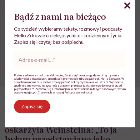
Bądź z nami na bieżąco
Udostępnij
Co tydzień wybieramy teksty, rozmowy i podcasty
Hello Zdrowie o ciele, psychice i codziennym życiu.
Powiązane tematy:
Zapisz się i czytaj bez pośpiechu.
Przemoc
przemoc psychiczna
Adres
e-
mail
*
Przemoc wobec kobiet
Podanie adresu e-mail oraz kliknięcie „Zapisz się” oznacza zgodę na otrzymywanie
wiadomości o nowościach, produktach, promocjach lub usługach dot. Hello Zdrowie. W
dowolnym momencie możesz zrezygnować z otrzymywania newslettera. Wycofanie
zgody nie ma wpływu na zgodność z prawem przetwarzania, którego dokonano przed
jej wycofaniem. Zapoznaj się z informacjami o przetwarzaniu danych osobowych, w tym
o przysługujących Ci prawach, w naszej
Polityce prywatności
.
HelloZdrowie: Życie
›
Społeczeństwo
›
Kaja Funez-Sokoła, Polk
Zapisz się
Kaja Funez-Sokoła, Polka, która
oskarżyła Weinsteina: „To ja
byłam przedstawiana jako