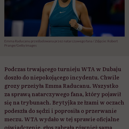
Emma Raducanu prześladowana przez natarczywego fana / Zdjęcie: Robert
Prange/Getty Images
Podczas trwającego turnieju WTA w Dubaju
doszło do niepokojącego incydentu. Chwile
grozy przeżyła Emma Raducanu. Wszystko
za sprawą natarczywego fana, który pojawił
się na trybunach. Brytyjka ze łzami w oczach
podeszła do sędzi i poprosiła o przerwanie
meczu. WTA wydało w tej sprawie oficjalne
oświadczenie, głos zabrała również sama