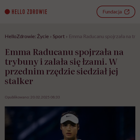
Go
to
Fundacja
content
HelloZdrowie: Życie
›
Sport
›
Emma Raducanu spojrzała na trybun
Emma Raducanu spojrzała na
trybuny i zalała się łzami. W
przednim rzędzie siedział jej
stalker
Opublikowano:
20.02.2025 08:33