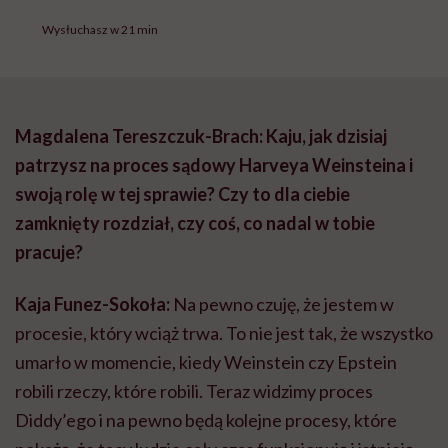
Wysłuchasz w 21 min
Magdalena Tereszczuk-Brach: Kaju, jak dzisiaj
patrzysz na proces sądowy Harveya Weinsteina i
swoją rolę w tej sprawie? Czy to dla ciebie
zamknięty rozdział, czy coś, co nadal w tobie
pracuje?
Kaja Funez-Sokoła:
Na pewno czuję, że jestem w
procesie, który wciąż trwa. To nie jest tak, że wszystko
umarło w momencie, kiedy Weinstein czy Epstein
robili rzeczy, które robili. Teraz widzimy proces
Diddy’ego i na pewno będą kolejne procesy, które