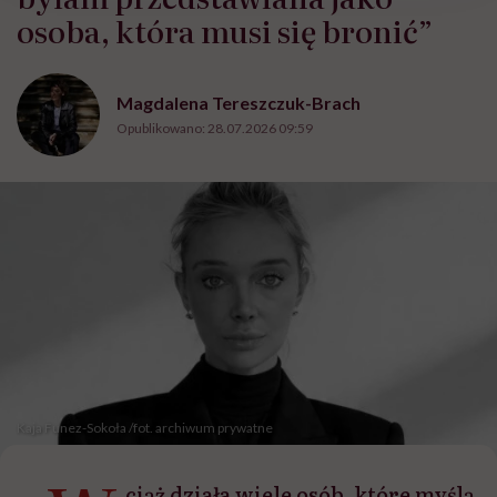
osoba, która musi się bronić”
Magdalena Tereszczuk-Brach
Opublikowano:
28.07.2026 09:59
Kaja Funez-Sokoła /fot. archiwum prywatne
ciąż działa wiele osób, które myślą,