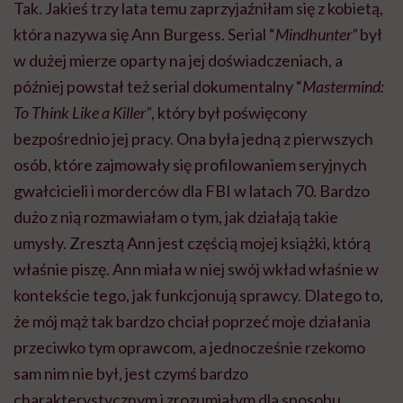
Tak. Jakieś trzy lata temu zaprzyjaźniłam się z kobietą,
która nazywa się Ann Burgess. Serial “
Mindhunter”
był
w dużej mierze oparty na jej doświadczeniach, a
później powstał też serial dokumentalny “
Mastermind:
To Think Like a Killer”
, który był poświęcony
bezpośrednio jej pracy. Ona była jedną z pierwszych
osób, które zajmowały się profilowaniem seryjnych
gwałcicieli i morderców dla FBI w latach 70. Bardzo
dużo z nią rozmawiałam o tym, jak działają takie
umysły. Zresztą Ann jest częścią mojej książki, którą
właśnie piszę. Ann miała w niej swój wkład właśnie w
kontekście tego, jak funkcjonują sprawcy. Dlatego to,
że mój mąż tak bardzo chciał poprzeć moje działania
przeciwko tym oprawcom, a jednocześnie rzekomo
sam nim nie był, jest czymś bardzo
charakterystycznym i zrozumiałym dla sposobu