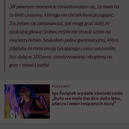
„W pewnym momencie zorientowałam się, że mam na
to limit czasowy, którego nie chciałabym przegapić.
Zaczęłam się zastanawiać, jak mogę grać dalej ze
spokojną głową i jednocześnie nie stracić szans na
macierzyństwo. Szukałam polisy gwarancyjnej, która
zdjęłaby ze mnie presję tykającego czasu i pozwoliła
być dalej w 100 proc. zmotywowaną i skupioną na
grze – mówi Linette.
POLECAMY
Iga Świątek wydała oświadczenie.
„Było we mnie bardzo dużo lęku,
płaczu i nieprzespanych nocy”