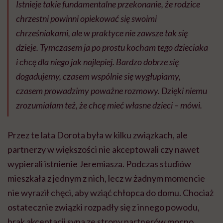
Istnieje takie fundamentalne przekonanie, że rodzice
chrzestni powinni opiekować się swoimi
chrześniakami, ale w praktyce nie zawsze tak się
dzieje. Tymczasem ja po prostu kocham tego dzieciaka
i chcę dla niego jak najlepiej. Bardzo dobrze się
dogadujemy, czasem wspólnie się wygłupiamy,
czasem prowadzimy poważne rozmowy. Dzięki niemu
zrozumiałam też, że chcę mieć własne dzieci –
mówi.
Przez te lata Dorota była w kilku związkach, ale
partnerzy w większości nie akceptowali czy nawet
wypierali istnienie Jeremiasza. Podczas studiów
mieszkała z jednym z nich, lecz w żadnym momencie
nie wyraził chęci, aby wziąć chłopca do domu. Chociaż
ostatecznie związki rozpadły się z innego powodu,
brak akceptacji syna ze strony partnerów mocno