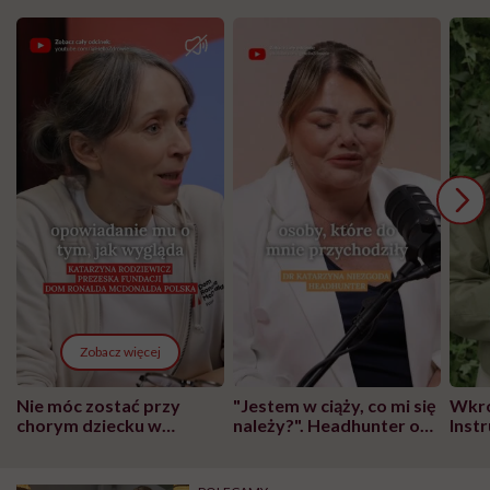
Zobacz więcej
Nie móc zostać przy
"Jestem w ciąży, co mi się
Wkró
chorym dziecku w
należy?". Headhunter o
Inst
szpitalu to tortura.
zmianie pokoleniowej u
atak
"Przeszkadzać w tym
kobiet w ciąży na rynku
wars
może chyba tylko
pracy
eksp