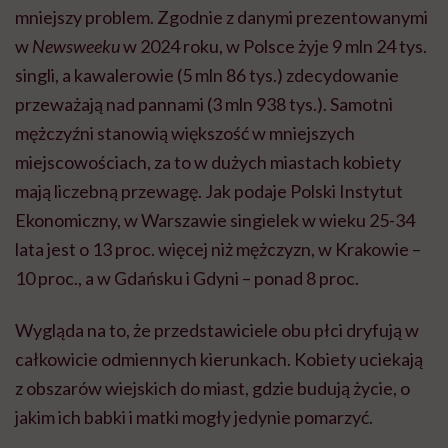
mniejszy problem. Zgodnie z danymi prezentowanymi
w
Newsweeku
w 2024 roku, w Polsce żyje 9 mln 24 tys.
singli, a kawalerowie (5 mln 86 tys.) zdecydowanie
przeważają nad pannami (3 mln 938 tys.). Samotni
mężczyźni stanowią większość w mniejszych
miejscowościach, za to w dużych miastach kobiety
mają liczebną przewagę. Jak podaje Polski Instytut
Ekonomiczny, w Warszawie singielek w wieku 25-34
lata jest o 13 proc. więcej niż mężczyzn, w Krakowie –
10 proc., a w Gdańsku i Gdyni – ponad 8 proc.
Wygląda na to, że przedstawiciele obu płci dryfują w
całkowicie odmiennych kierunkach. Kobiety uciekają
z obszarów wiejskich do miast, gdzie budują życie, o
jakim ich babki i matki mogły jedynie pomarzyć.