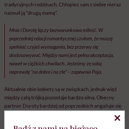
tradycyjnych rodzinach. Chłopiec sam z siebie nieraz
nazwał ją “drugą mamą”.
Mnie i Dorotę łączy bezwarunkowa miłość. W
poprzedniej relacji romantycznej czułam, że muszę
spełniać czyjeś wymagania, bez przerwy się
dostosowywać. Między nami jest pełna akceptacja,
nawet w ciężkich chwilach. Jesteśmy ze sobą
naprawdę “na dobre i na złe” –
zapewnia Paja.
Aktualnie obie kobiety są w związkach, jednak więź
między całą trójką pozostaje bardzo silna. Obecny
partner Doroty bardziej od poprzednich angażuje się
w opiekę nad Jeremiaszem, ale ze względu na częste
wyjazdy jeszcze nie wpisał się na stałe w codzienność
Bądź z nami na bieżąco