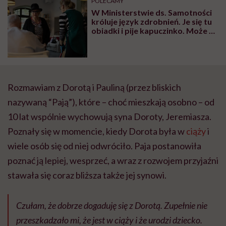
POLECAMY
głupota i brak
W Ministerstwie ds. Samotności
wyobraźni"
króluje język zdrobnień. Je się tu
obiadki i pije kapuczinko. Może to
sposób na zmiękczenie nie tylko
słów, ale też rzeczywistości
Rozmawiam z Dorotą i Pauliną (przez bliskich
nazywaną “Pają”), które – choć mieszkają osobno – od
10 lat wspólnie wychowują syna Doroty, Jeremiasza.
Poznały się w momencie, kiedy Dorota była w
ciąży
i
wiele osób się od niej odwróciło. Paja postanowiła
poznać ją lepiej, wesprzeć, a wraz z rozwojem przyjaźni
stawała się coraz bliższa także jej synowi.
Czułam, że dobrze dogaduję się z Dorotą. Zupełnie nie
przeszkadzało mi, że jest w ciąży i że urodzi dziecko.