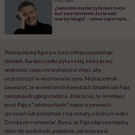
POLECAMY
„Samotne macierzyństwo może
być zwycięstwem życia nad
martyrologią” – mówi reporterka
Anita Sobczak
Ważną męską figurą w życiu chłopca pozostaje
dziadek. Bardzo rzadko pyta o tatę, który przez
większość czasu nie wykazywał chęci, aby
uczestniczyć w wychowaniu syna. Można jednak
zauważyć, że w niektórych kwestiach dziadek lub Paja
zastępują drugiego rodzica. Zdarza się, że Jeremiasz
prosi Paję o “udobruchanie” mamy w pewnych
sprawach lub podejmuje z nią tematy, o których woli z
Dorotą nie rozmawiać. Bywa, że Paja odgrywa między
nimi rolę mediatorki, podobnie, jak to bywa w