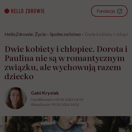
Go
to
Fundacja
content
HelloZdrowie: Życie
›
Społeczeństwo
›
Dwie kobiety i chłopie
Dwie kobiety i chłopiec. Dorota i
Paulina nie są w romantycznym
związku, ale wychowują razem
dziecko
Gabi Krysiak
Opublikowano:
09.03.2026 14:34
Aktualizacja:
09.03.2026 14:52