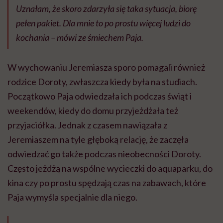
Uznałam, że skoro zdarzyła się taka sytuacja, biorę
pełen pakiet. Dla mnie to po prostu więcej ludzi do
kochania –
mówi ze śmiechem Paja.
W wychowaniu Jeremiasza sporo pomagali również
rodzice Doroty, zwłaszcza kiedy była na studiach.
Początkowo Paja odwiedzała ich podczas świąt i
weekendów, kiedy do domu przyjeżdżała też
przyjaciółka. Jednak z czasem nawiązała z
Jeremiaszem na tyle głęboką relację, że zaczęła
odwiedzać go także podczas nieobecności Doroty.
Często jeżdżą na wspólne wycieczki do aquaparku, do
kina czy po prostu spędzają czas na zabawach, które
Paja wymyśla specjalnie dla niego.