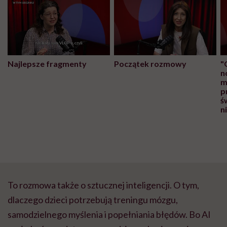
Najlepsze fragmenty
Początek rozmowy
"
n
m
p
ś
n
To rozmowa także o sztucznej inteligencji. O tym,
dlaczego dzieci potrzebują treningu mózgu,
samodzielnego myślenia i popełniania błędów. Bo AI