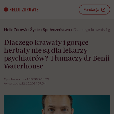
Go
to
Fundacja
content
HelloZdrowie: Życie
›
Społeczeństwo
›
Dlaczego krawaty i gor
Dlaczego krawaty i gorące
herbaty nie są dla lekarzy
psychiatrów? Tłumaczy dr Benji
Waterhouse
Opublikowano:
21.10.2024 15:29
Aktualizacja:
22.10.2024 07:54