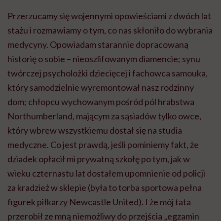
Przerzucamy się wojennymi opowieściami z dwóch lat
stażu i rozmawiamy o tym, co nas skłoniło do wybrania
medycyny. Opowiadam starannie dopracowaną
historię o sobie – nieoszlifowanym diamencie; synu
twórczej psycholożki dziecięcej i fachowca samouka,
który samodzielnie wyremontował nasz rodzinny
dom; chłopcu wychowanym pośród pól hrabstwa
Northumberland, mającym za sąsiadów tylko owce,
który wbrew wszystkiemu dostał się na studia
medyczne. Co jest prawdą, jeśli pominiemy fakt, że
dziadek opłacił mi prywatną szkołę po tym, jak w
wieku czternastu lat dostałem upomnienie od policji
za kradzież w sklepie (była to torba sportowa pełna
figurek piłkarzy Newcastle United). I że mój tata
przerobił ze mną niemożliwy do przejścia „egzamin