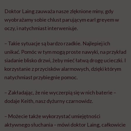
Doktor Laing zauważa nasze zlęknione miny, gdy
wyobrażamy sobie chlust parującym earl greyem w
oczy, i natychmiast interweniuje.
– Takie sytuacje są bardzo rzadkie. Najlepiej ich
unikać. Pomóc w tym mogą proste nawyki, na przykład
siadanie blisko drzwi, żeby mieć łatwą drogę ucieczki. I
korzystanie z przycisków alarmowych, dzięki którym
natychmiast przybiegnie pomoc.
– Zakładając, że nie wyczerpią się w nich baterie –
dodaje Keith, nasz dyżurny czarnowidz.
– Możecie także wykorzystać umiejętności
aktywnego słuchania – mówi doktor Laing, całkowicie