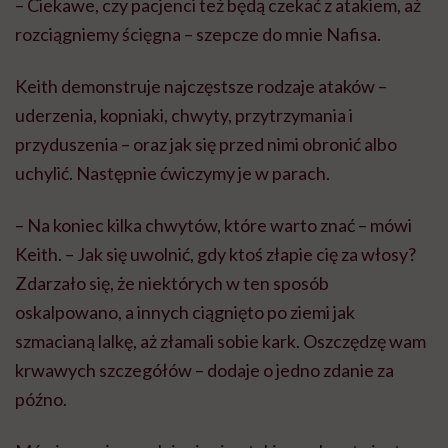
– Ciekawe, czy pacjenci też będą czekać z atakiem, aż
rozciągniemy ścięgna – szepcze do mnie Nafisa.
Keith demonstruje najczęstsze rodzaje ataków –
uderzenia, kopniaki, chwyty, przytrzymania i
przyduszenia – oraz jak się przed nimi obronić albo
uchylić. Następnie ćwiczymy je w parach.
– Na koniec kilka chwytów, które warto znać – mówi
Keith. – Jak się uwolnić, gdy ktoś złapie cię za włosy?
Zdarzało się, że niektórych w ten sposób
oskalpowano, a innych ciągnięto po ziemi jak
szmacianą lalkę, aż złamali sobie kark. Oszczędzę wam
krwawych szczegółów – dodaje o jedno zdanie za
późno.