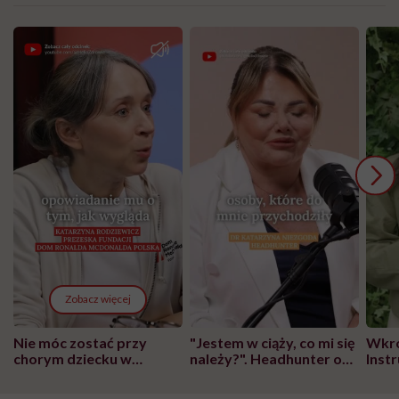
Zobacz więcej
Nie móc zostać przy
"Jestem w ciąży, co mi się
Wkró
chorym dziecku w
należy?". Headhunter o
Inst
szpitalu to tortura.
zmianie pokoleniowej u
atak
"Przeszkadzać w tym
kobiet w ciąży na rynku
wars