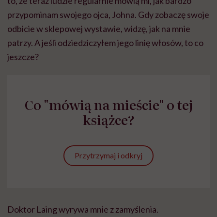
to, że teraz ludzie regularnie mówią mi, jak bardzo
przypominam swojego ojca, Johna. Gdy zobaczę swoje
odbicie w sklepowej wystawie, widzę, jak na mnie
patrzy. A jeśli odziedziczyłem jego linię włosów, to co
jeszcze?
Co "mówią na mieście" o tej
książce?
Przytrzymaj i odkryj
Doktor Laing wyrywa mnie z zamyślenia.