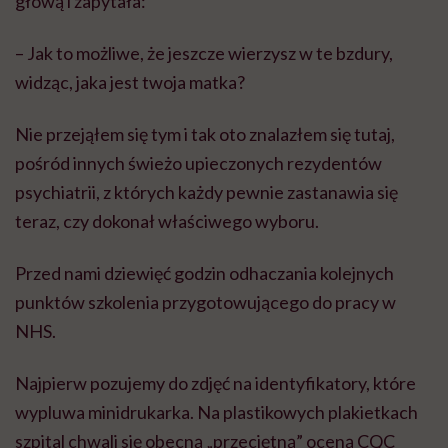
głową i zapytała:
– Jak to możliwe, że jeszcze wierzysz w te bzdury,
widząc, jaka jest twoja matka?
Nie przejąłem się tym i tak oto znalazłem się tutaj,
pośród innych świeżo upieczonych rezydentów
psychiatrii, z których każdy pewnie zastanawia się
teraz, czy dokonał właściwego wyboru.
Przed nami dziewięć godzin odhaczania kolejnych
punktów szkolenia przygotowującego do pracy w
NHS.
Najpierw pozujemy do zdjęć na identyfikatory, które
wypluwa minidrukarka. Na plastikowych plakietkach
szpital chwali się obecną „przeciętną” oceną CQC