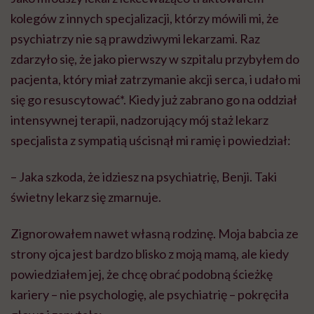
kolegów z innych specjalizacji, którzy mówili mi, że
psychiatrzy nie są prawdziwymi lekarzami. Raz
zdarzyło się, że jako pierwszy w szpitalu przybyłem do
pacjenta, który miał zatrzymanie akcji serca, i udało mi
się go resuscytować*. Kiedy już zabrano go na oddział
intensywnej terapii, nadzorujący mój staż lekarz
specjalista z sympatią uścisnął mi ramię i powiedział:
– Jaka szkoda, że idziesz na psychiatrię, Benji. Taki
świetny lekarz się zmarnuje.
Zignorowałem nawet własną rodzinę. Moja babcia ze
strony ojca jest bardzo blisko z moją mamą, ale kiedy
powiedziałem jej, że chcę obrać podobną ścieżkę
kariery – nie psychologię, ale psychiatrię – pokręciła