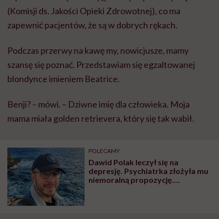
(Komisji ds. Jakości Opieki Zdrowotnej), co ma
zapewnić pacjentów, że są w dobrych rękach.
Podczas przerwy na kawę my, nowicjusze, mamy
szansę się poznać. Przedstawiam się egzaltowanej
blondynce imieniem Beatrice.
Benji? – mówi. – Dziwne imię dla człowieka. Moja
mama miała golden retrievera, który się tak wabił.
POLECAMY
Dawid Polak leczył się na
depresję. Psychiatrka złożyła mu
niemoralną propozycję.
„Wiedziała dokładnie, z jakim
świństwem walczę”