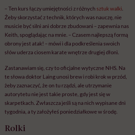
– Ten kurs łączy umiejętności z różnych
sztuk walki
.
Żeby skorzystać z technik, których was nauczę, nie
musicie być silni ani dobrze zbudowani – zapewnia nas
Keith, spoglądając na mnie. – Czasem najlepszą formą
obrony jest atak! – mówi i dla podkreślenia swoich
słów uderza ciosem karate wnętrze drugiej dłoni.
Zastanawiam się, czy to oficjalne wytyczne NHS. Na
te słowa doktor Laing unosi brew i robi krok w przód,
żeby zaznaczyć, że on tu rządzi, ale utrzymanie
autorytetu nie jest takie proste, gdy jest się w
skarpetkach. Zwłaszcza jeśli są na nich wypisane dni
tygodnia, a ty założyłeś poniedziałkowe w środę.
Rolki