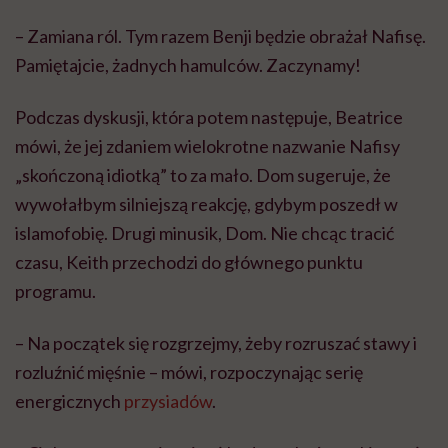
– Zamiana ról. Tym razem Benji będzie obrażał Nafisę.
Pamiętajcie, żadnych hamulców. Zaczynamy!
Podczas dyskusji, która potem następuje, Beatrice
mówi, że jej zdaniem wielokrotne nazwanie Nafisy
„skończoną idiotką” to za mało. Dom sugeruje, że
wywołałbym silniejszą reakcję, gdybym poszedł w
islamofobię. Drugi minusik, Dom. Nie chcąc tracić
czasu, Keith przechodzi do głównego punktu
programu.
– Na początek się rozgrzejmy, żeby rozruszać stawy i
rozluźnić mięśnie – mówi, rozpoczynając serię
energicznych
przysiadów
.