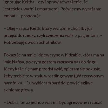
ignorując Keitha – czyli sprawiać wrażenie, że
jesteście uważni i empatyczni. Poćwiczmy wyrażanie
empatii – proponuje.
– Okej – rzuca Keith, który wyraźnie chciałby już
przejść do rzeczy, czyli ćwiczenia walki z pacjentami. –
Potrzebuję dwóch ochotników.
Pokazuje na mnie i dziewczynę w hidżabie, która ma na
imię Nafisa, po czym gestem zaprasza nas do ringu.
Kiedy każe się nam przedstawić, opieram się pokusie,
żeby zrobić to w stylu wrestlingowym („W czerwonym
narożniku…!”) i wybieram bardziej powściągliwe
skinienie głową.
– Dobra, teraz jedno z was ma być agresywne i rzucać