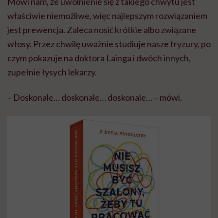
Mówi nam, że uwolnienie się z takiego chwytu jest
właściwie niemożliwe, więc najlepszym rozwiązaniem
jest prewencja. Zaleca nosić krótkie albo związane
włosy. Przez chwilę uważnie studiuje nasze fryzury, po
czym pokazuje na doktora Lainga i dwóch innych,
zupełnie łysych lekarzy.
– Doskonale… doskonale… doskonale… – mówi.