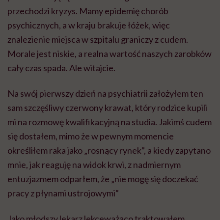
przechodzi kryzys. Mamy epidemię chorób
psychicznych, a w kraju brakuje łóżek, więc
znalezienie miejsca w szpitalu graniczy z cudem.
Morale jest niskie, a realna wartość naszych zarobków
cały czas spada. Ale witajcie.
Na swój pierwszy dzień na psychiatrii założyłem ten
sam szczęśliwy czerwony krawat, który rodzice kupili
mi na rozmowę kwalifikacyjną na studia. Jakimś cudem
się dostałem, mimo że w pewnym momencie
określiłem raka jako „rosnący rynek”, a kiedy zapytano
mnie, jak reaguję na widok krwi, z nadmiernym
entuzjazmem odparłem, że „nie mogę się doczekać
pracy z płynami ustrojowymi”
Jako młodszy lekarz lekceważąco traktowałem