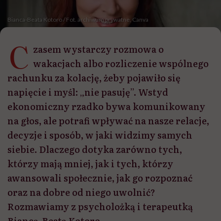
Bianca-Beata Kotoro / Fot. archiwum prywatne, Canva
C
zasem wystarczy rozmowa o
wakacjach albo rozliczenie wspólnego
rachunku za kolację, żeby pojawiło się
napięcie i myśl: „nie pasuję”. Wstyd
ekonomiczny rzadko bywa komunikowany
na głos, ale potrafi wpływać na nasze relacje,
decyzje i sposób, w jaki widzimy samych
siebie. Dlaczego dotyka zarówno tych,
którzy mają mniej, jak i tych, którzy
awansowali społecznie, jak go rozpoznać
oraz na dobre od niego uwolnić?
Rozmawiamy z psycholożką i terapeutką
Biancą-Beatą Kotoro.