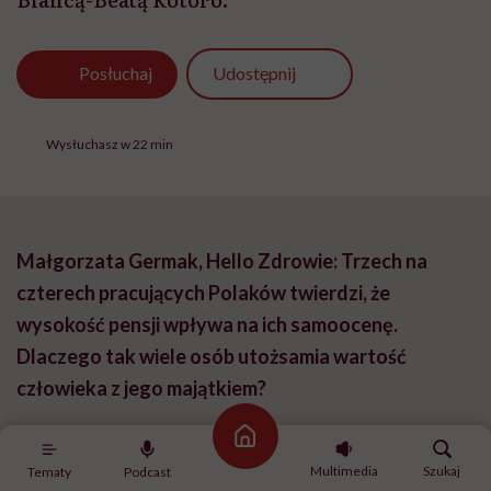
Udostępnij
Posłuchaj
Wysłuchasz w 22 min
Małgorzata Germak, Hello Zdrowie:
Trzech na
czterech pracujących Polaków twierdzi, że
wysokość pensji wpływa na ich samoocenę.
Dlaczego tak wiele osób utożsamia wartość
człowieka z jego majątkiem?
Strona główna
Bianca-Beata Kotoro:
Dlatego, że pieniądze i status
Multimedia
Szukaj
Tematy
Podcast
materialny wydają się czymś, co można łatwo