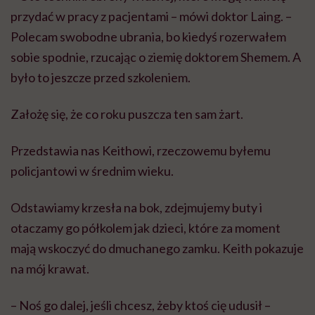
przydać w pracy z pacjentami – mówi doktor Laing. –
Polecam swobodne ubrania, bo kiedyś rozerwałem
sobie spodnie, rzucając o ziemię doktorem Shemem. A
było to jeszcze przed szkoleniem.
Założę się, że co roku puszcza ten sam żart.
Przedstawia nas Keithowi, rzeczowemu byłemu
policjantowi w średnim wieku.
Odstawiamy krzesła na bok, zdejmujemy buty i
otaczamy go półkolem jak dzieci, które za moment
mają wskoczyć do dmuchanego zamku. Keith pokazuje
na mój krawat.
– Noś go dalej, jeśli chcesz, żeby ktoś cię udusił –