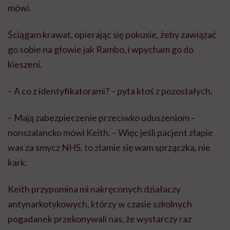
mówi.
Ściągam krawat, opierając się pokusie, żeby zawiązać
go sobie na głowie jak Rambo, i wpycham go do
kieszeni.
– A co z identyfikatorami? – pyta ktoś z pozostałych.
– Mają zabezpieczenie przeciwko uduszeniom –
nonszalancko mówi Keith. – Więc jeśli pacjent złapie
was za smycz NHS, to złamie się wam sprzączka, nie
kark.
Keith przypomina mi nakręconych działaczy
antynarkotykowych, którzy w czasie szkolnych
pogadanek przekonywali nas, że wystarczy raz