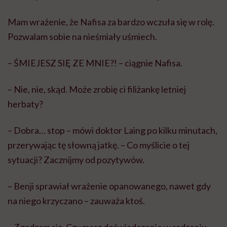
Mam wrażenie, że Nafisa za bardzo wczuła się w rolę.
Pozwalam sobie na nieśmiały uśmiech.
– ŚMIEJESZ SIĘ ZE MNIE?! – ciągnie Nafisa.
– Nie, nie, skąd. Może zrobię ci filiżankę letniej
herbaty?
– Dobra… stop – mówi doktor Laing po kilku minutach,
przerywając tę słowną jatkę. – Co myślicie o tej
sytuacji? Zacznijmy od pozytywów.
– Benji sprawiał wrażenie opanowanego, nawet gdy
na niego krzyczano – zauważa ktoś.
– Zgadzam się. Czy masz doświadczenie w radzeniu