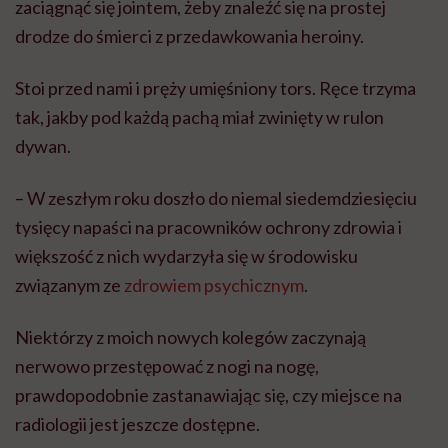
zaciągnąć się jointem, żeby znaleźć się na prostej
drodze do śmierci z przedawkowania heroiny.
Stoi przed nami i pręży umięśniony tors. Ręce trzyma
tak, jakby pod każdą pachą miał zwinięty w rulon
dywan.
– W zeszłym roku doszło do niemal siedemdziesięciu
tysięcy napaści na pracowników ochrony zdrowia i
większość z nich wydarzyła się w środowisku
związanym ze
zdrowiem psychicznym
.
Niektórzy z moich nowych kolegów zaczynają
nerwowo przestępować z nogi na nogę,
prawdopodobnie zastanawiając się, czy miejsce na
radiologii jest jeszcze dostępne.