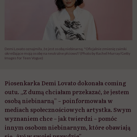
Demi Lovato oznajmiła, że jest osobą niebinarną. "Oficjalnie zmienię zaimki
określające moją osobę na neutralne płciowo"/ (Photo by Rachel Murray/Getty
Images for Teen Vogue)
Piosenkarka Demi Lovato dokonała coming
outu. „Z dumą chciałam przekazać, że jestem
osobą niebinarną” – poinformowała w
mediach społecznościowych artystka. Swym
wyznaniem chce – jak twierdzi – pomóc
innym osobom niebinarnym, które obawiają
się „żyć w swojej prawdzie”.