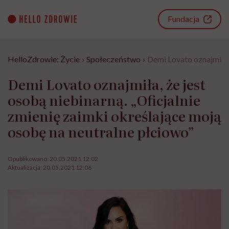
Go
to
Fundacja
content
HelloZdrowie: Życie
›
Społeczeństwo
›
Demi Lovato oznajmiła, 
Demi Lovato oznajmiła, że jest
osobą niebinarną. „Oficjalnie
zmienię zaimki określające moją
osobę na neutralne płciowo”
Opublikowano:
20.05.2021 12:02
Aktualizacja:
20.05.2021 12:06