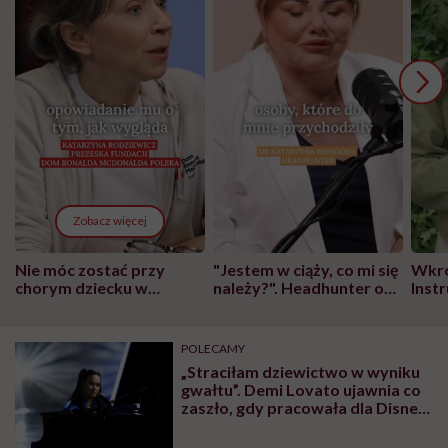
Zobacz więcej
Nie móc zostać przy
"Jestem w ciąży, co mi się
Wkró
chorym dziecku w
należy?". Headhunter o
Inst
szpitalu to tortura.
zmianie pokoleniowej u
atak
"Przeszkadzać w tym
kobiet w ciąży na rynku
wars
może chyba tylko
pracy
eksp
POLECAMY
głupota i brak
„Straciłam dziewictwo w wyniku
wyobraźni"
gwałtu”. Demi Lovato ujawnia co
zaszło, gdy pracowała dla Disney
Channel