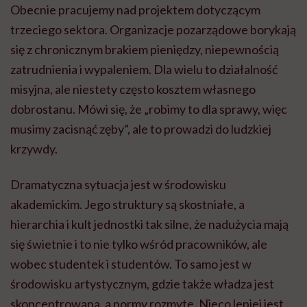
Obecnie pracujemy nad projektem dotyczącym
trzeciego sektora. Organizacje pozarządowe borykają
się z chronicznym brakiem pieniędzy, niepewnością
zatrudnienia i wypaleniem. Dla wielu to działalność
misyjna, ale niestety często kosztem własnego
dobrostanu. Mówi się, że „robimy to dla sprawy, więc
musimy zacisnąć zęby”, ale to prowadzi do ludzkiej
krzywdy.
Dramatyczna sytuacja jest w środowisku
akademickim. Jego struktury są skostniałe, a
hierarchia i kult jednostki tak silne, że nadużycia mają
się świetnie i to nie tylko wśród pracowników, ale
wobec studentek i studentów. To samo jest w
środowisku artystycznym, gdzie także władza jest
skoncentrowana, a normy rozmyte. Nieco lepiej jest,