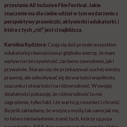
przesłanie All Inclusive Film Festival. Jakie
znaczenie ma dla ciebie udział w tym wydarzeniu z
perspektywy prawniczki, aktywistki i edukatorki, i
która z tych „ról” jest ci najbliższa.
Karolina Kędziora:
Czuję się dziś przede wszystkim
edukatorką równościową i głęboko wierzę, że mam
wpływ na rzeczywistość, zarówno zawodowo, jak i
prywatnie. Staram się nie przekazywać suchej wiedzy
prawnej, ale odwoływać się do wartości wspólnoty,
szacunku i otwartości na różnorodność. W swojej
działalności pokazuję, że różnorodność to nie
zagrożenie, tylko fakt, i że warto ją rozumieć i chronić.
Bo jeśli zakładamy, że wszyscy myślą tak samo jak my,
to łatwo nieświadomie zranić tych, którzy są poza
naszą bańką. AIFF daje przestrzeń do rozmów, które