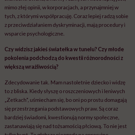
mimo złej opinii, w korporacjach, a przynajmniej w
tych, z którymi współpracuję. Coraz lepiej radzą sobie
z przeciwdziałaniem dyskryminacji, mają procedury i
wsparcie psychologiczne.
Czy widzisz jakieś światełka w tunelu? Czy młode
pokolenia podchodzą do kwestii różnorodności z
większą wrażliwością?
Zdecydowanie tak. Mam nastoletnie dziecko i widzę
to z bliska. Kiedy słyszę o roszczeniowych i leniwych
„Zetkach”, uśmiecham się, bo oni po prostu domagają
się przestrzegania podstawowych praw. Są coraz
bardziej świadomi, kwestionują normy społeczne,
zastanawiają się nad tożsamością płciową. To nie jest
tylko bunt. To głębsza niezgoda na opresyjne