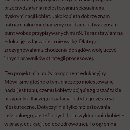
przeciwdziałania molestowaniu seksualnemu i
dyskryminacji kobiet. Jako kobieta dobrze znam
patriarchalne mechanizmy i od dzieciństwa czułam
bunt wobec przypisywanych mi ról. Teraz stawiam na
edukację i włączanie, a nie walkę. Dlatego
zrezygnowałam z chodzenia do sądów, wolę uczyć
innych prawników strategii procesowej.
Ten projekt miał duży komponent edukacyjny.
Mówiliśmy głośno o tym, dlaczego molestowanie
nadal jest tabu, czemu kobiety boją się zgłaszać takie
przypadki i dlaczego działania instytucji często są
nieskuteczne. Dotyczył nie tylko molestowania
seksualnego, ale też innych form wykluczania kobiet –
w pracy, edukacji, opiece zdrowotnej. To ogromna