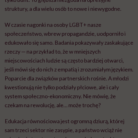
struktury, a dla wielu osób to nowe i niewygodne.
W czasie nagonki na osoby LGBT+ nasze
społeczeństwo, wbrew propagandzie, uodporniło i
edukowało się samo. Badania pokazywały zaskakujące
rzeczy — na przykład to, że w mniejszych
miejscowościach ludzie są często bardziej otwarci,
jeśli mówi się do nich z empatią i zrozumiałym językiem.
Poparcie dla związków partnerskich rośnie. A młodzi
kwestionują nie tylko podziały płciowe, ale i cały
system społeczno-ekonomiczny. Nie mówię, że
czekam na rewolucję, ale… może trochę?
Edukacja równościowa jest ogromną dziurą, której
sam trzeci sektor nie zasypie, a państwo wciąż nie