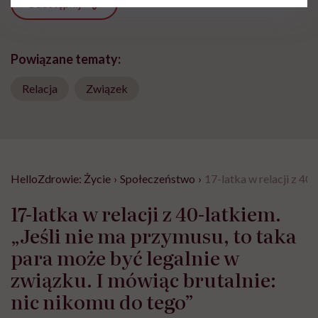
Udostępnij
Powiązane tematy:
Relacja
Związek
HelloZdrowie: Życie
›
Społeczeństwo
›
17-latka w relacji z 40
17-latka w relacji z 40-latkiem.
„Jeśli nie ma przymusu, to taka
para może być legalnie w
związku. I mówiąc brutalnie:
nic nikomu do tego”