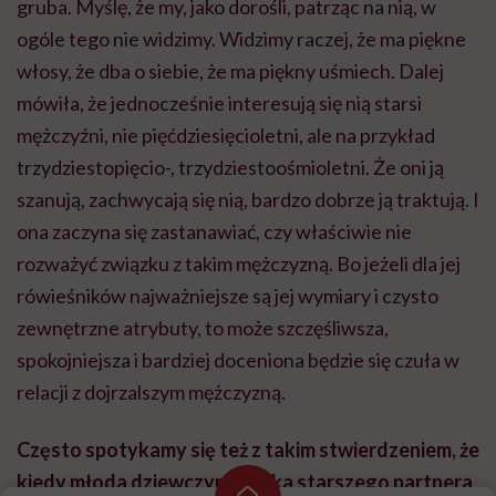
gruba. Myślę, że my, jako dorośli, patrząc na nią, w
ogóle tego nie widzimy. Widzimy raczej, że ma piękne
włosy, że dba o siebie, że ma piękny uśmiech. Dalej
mówiła, że jednocześnie interesują się nią starsi
mężczyźni, nie pięćdziesięcioletni, ale na przykład
trzydziestopięcio-, trzydziestoośmioletni. Że oni ją
szanują, zachwycają się nią, bardzo dobrze ją traktują. I
ona zaczyna się zastanawiać, czy właściwie nie
rozważyć związku z takim mężczyzną. Bo jeżeli dla jej
rówieśników najważniejsze są jej wymiary i czysto
zewnętrzne atrybuty, to może szczęśliwsza,
spokojniejsza i bardziej doceniona będzie się czuła w
relacji z dojrzalszym mężczyzną.
Często spotykamy się też z takim stwierdzeniem, że
kiedy młoda dziewczyna szuka starszego partnera