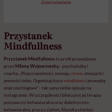
Zmień ustawienia
Przystanek
Mindfullness
Przystanek Mindfullness
to profil prowadzony
przez
Milenę Wojnarowską
– psycholożkę i
coacha.
„Piszę o uważności, rozwoju,
stresie
, emocjach i
pewności siebie. Organizuję kursy
mindfulness
i prowadzę
sesje coachingowe”
– tak sama siebie opisuje na
Instagramie. W szczególności bliska jest jej terapia
poznawczo-behawioralna oraz dialektyczno-
behawioralna, praca z ciałem, filozofia stoicka i