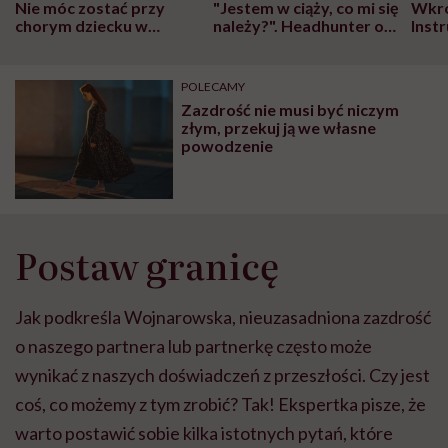
Nie móc zostać przy
"Jestem w ciąży, co mi się
Wkró
chorym dziecku w
należy?". Headhunter o
Inst
szpitalu to tortura.
zmianie pokoleniowej u
atak
"Przeszkadzać w tym
kobiet w ciąży na rynku
wars
może chyba tylko
pracy
eksp
POLECAMY
głupota i brak
Zazdrość nie musi być niczym
wyobraźni"
złym, przekuj ją we własne
powodzenie
Postaw granicę
Jak podkreśla Wojnarowska, nieuzasadniona zazdrość
o naszego partnera lub partnerkę często może
wynikać z naszych doświadczeń z przeszłości. Czy jest
coś, co możemy z tym zrobić? Tak! Ekspertka pisze, że
warto postawić sobie kilka istotnych pytań, które