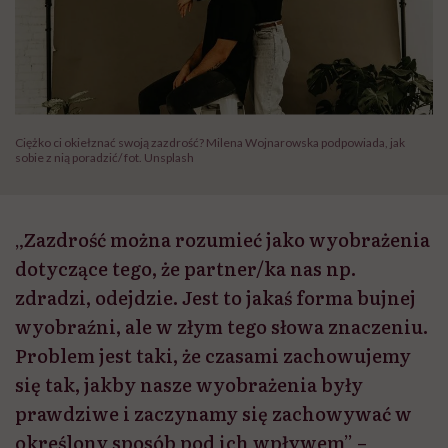
Ciężko ci okiełznać swoją zazdrość? Milena Wojnarowska podpowiada, jak
sobie z nią poradzić/ fot. Unsplash
„Zazdrość można rozumieć jako wyobrażenia
dotyczące tego, że partner/ka nas np.
zdradzi, odejdzie. Jest to jakaś forma bujnej
wyobraźni, ale w złym tego słowa znaczeniu.
Problem jest taki, że czasami zachowujemy
się tak, jakby nasze wyobrażenia były
prawdziwe i zaczynamy się zachowywać w
określony sposób pod ich wpływem” –