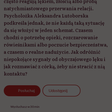
często reagują lękiem, złością albo próbą
natychmiastowego przerwania relacji.
Psycholożka Aleksandra Lutoborska
podkreśla jednak, że nie każdą taką sytuację
da się włożyć w jeden schemat. Czasem
chodzi o potrzebę opieki, rozczarowanie
rówieśnikami albo poczucie bezpieczeństwa,
a czasem o realne nadużycie. Jak odróżnić
niepokojące sygnały od obyczajowego lęku i
jak rozmawiać z córką, żeby nie stracić z nią
kontaktu?
Udostępnij
Posłuchaj
Wysłuchasz w 30 min