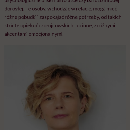
dorosłej. Te osoby, wchodząc w relację, mogą mieć
różne pobudki i zaspokajać różne potrzeby, od takich
stricte opiekuńczo-ojcowskich, po inne, z różnymi
akcentami emocjonalnymi.