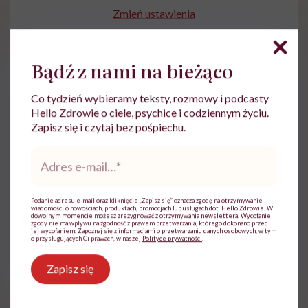
Zmień ustawienia
Bądź z nami na bieżąco
Co tydzień wybieramy teksty, rozmowy i podcasty
Hello Zdrowie o ciele, psychice i codziennym życiu.
Zapisz się i czytaj bez pośpiechu.
Adres
e-
mail
*
Ewelina Kaczmarczyk
Podanie adresu e-mail oraz kliknięcie „Zapisz się” oznacza zgodę na otrzymywanie
Dziennikarka, której temat zdrowia zawsze
wiadomości o nowościach, produktach, promocjach lub usługach dot. Hello Zdrowie. W
dowolnym momencie możesz zrezygnować z otrzymywania newslettera. Wycofanie
był bliski. Związana była m.in. z TVN,
zgody nie ma wpływu na zgodność z prawem przetwarzania, którego dokonano przed
jej wycofaniem. Zapoznaj się z informacjami o przetwarzaniu danych osobowych, w tym
Polską Agencją Prasową i Wirtualną Polską
o przysługujących Ci prawach, w naszej
Polityce prywatności
.
Zobacz profil
Zapisz się