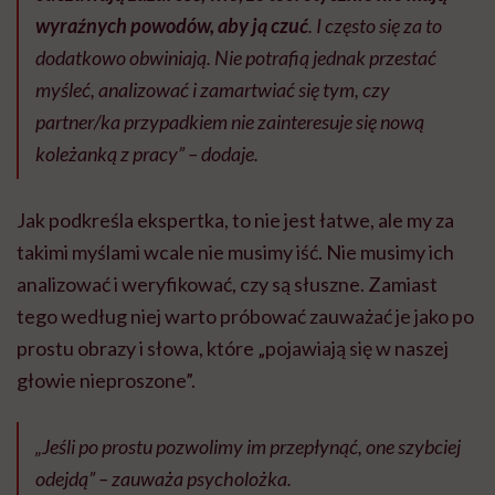
wyraźnych powodów, aby ją czuć
. I często się za to
dodatkowo obwiniają. Nie potrafią jednak przestać
myśleć, analizować i zamartwiać się tym, czy
partner/ka przypadkiem nie zainteresuje się nową
koleżanką z pracy” – dodaje.
Jak podkreśla ekspertka, to nie jest łatwe, ale my za
takimi myślami wcale nie musimy iść. Nie musimy ich
analizować i weryfikować, czy są słuszne. Zamiast
tego według niej warto próbować zauważać je jako po
prostu obrazy i słowa, które „pojawiają się w naszej
głowie nieproszone”.
„Jeśli po prostu pozwolimy im przepłynąć, one szybciej
odejdą”
– zauważa psycholożka.