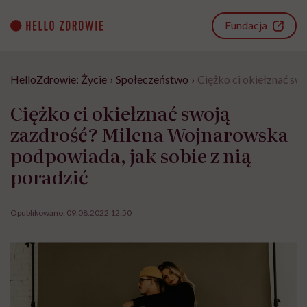
Go
to
Fundacja
content
HelloZdrowie: Życie
›
Społeczeństwo
›
Ciężko ci okiełznać sw
Ciężko ci okiełznać swoją
zazdrość? Milena Wojnarowska
podpowiada, jak sobie z nią
poradzić
Opublikowano:
09.08.2022 12:50