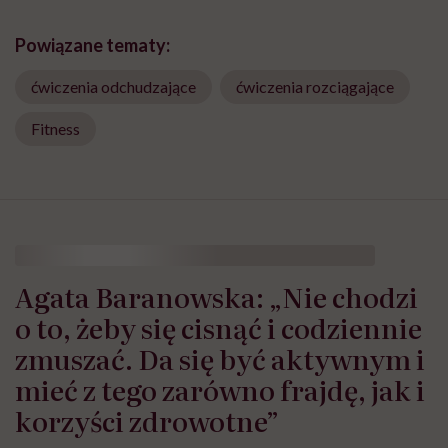
Powiązane tematy:
ćwiczenia odchudzające
ćwiczenia rozciągające
Fitness
HelloZdrowie: Życie
›
Sport
›
Agata Baranowska: „Nie chodzi o t
Agata Baranowska: „Nie chodzi
o to, żeby się cisnąć i codziennie
zmuszać. Da się być aktywnym i
mieć z tego zarówno frajdę, jak i
korzyści zdrowotne”