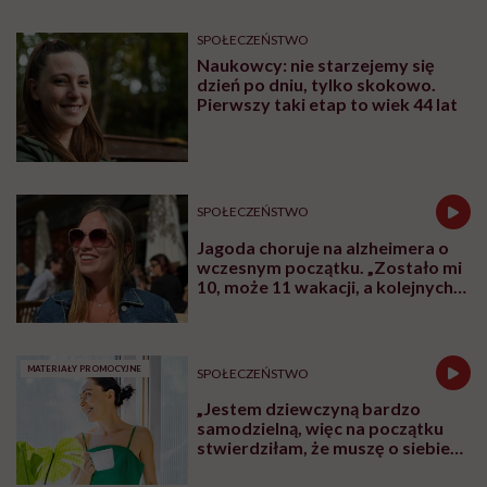
Agata Baranowska / fot. archwium prywatne
I
le tysięcy kroków dziennie trzeba robić i
czy naprawdę to takie ważne? Dlaczego
trening siłowy jest wskazany dla kobiet i jak
się za niego zabrać? Czy bieganie jest dla
każdego? A może lepszy będzie boks, albo nie
– pilates! Z Agatą Baranowską, trenerką
medyczną i fizjoterapeutką rozmawiamy o
tym, jak być aktywnym fizycznie i co
trenować, żeby stało się to nawykiem
wspierającym nas fizycznie i psychicznie.