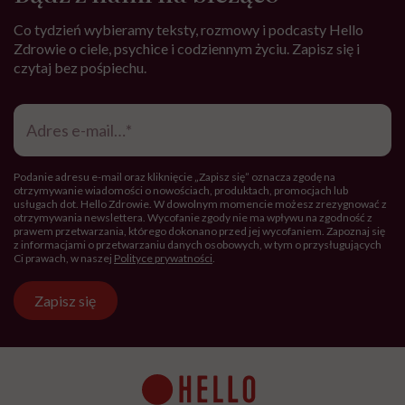
dochodzi do pocenia się. Przy umiarkowanej
intensywności treningu oddech przyspiesza, w trakcie
rozmowy pojawiałyby się już przerywniki, zauważalna
stałaby się lekka zadyszka i nie byłoby takiej swobody
mówienia, ale nadal moglibyśmy kontynuować
rozmowę. Poza tym pojawiłyby się na skórze krople
potu, odczulibyśmy, że temperatura ciała wzrosła.
Podczas wysiłku o wysokiej intensywności rozmowa
jest niemożliwa do utrzymania, oddech jest wyraźnie
przyspieszony, jest nam gorąco, a ciało zaczyna się
intensywnie pocić.
Pamiętajmy, że dla jednej osoby lekki trucht będzie już
wysiłkiem o umiarkowanej intensywności, a dla
drugiej będzie to zaledwie lekki wysiłek fizyczny.