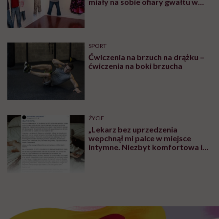
przybliżeniu. Na tę wartość wpływają chociażby
zdolności adaptacyjne naszego organizmu, płeć,
genetyka, kondycja oraz wydajność serca i płuc, jaką
mamy. Przyjmuje się, że niska intensywność wysiłku
fizycznego to 50-60 procent
tętna maksymalnego
,
umiarkowana to 70-80 procent maksymalnej częstości
skurczów serca, a wysoka intensywność to powyżej
80 procent naszego maksimum. Gdybyśmy chcieli w
sposób bardziej obiektywny zmierzyć naszą
wydolność fizyczną, warto byłoby wykonać test
wysiłkowy i na tej podstawie określić indywidualne
progi intensywności wysiłku.
Po ćwiczeniach pamiętajmy o wyciszeniu.