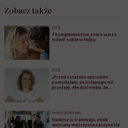
aktywność fizyczna powinna mieć głównie charakter
tlenowy o umiarkowanej intensywności, a wysiłek
powinien być podejmowany codziennie przez co
najmniej 60 minut. Już od najmłodszych lat warto, by
był przeplatany z ćwiczeniami wzmacniającymi 3 razy
w tygodniu. Z kolei u osób starszych, powyżej 75. roku
życia, dostosowuje się intensywność i częstotliwość
aktywności do stanu zdrowia. Zaleca się jednak
ćwiczenia poprawiające mobilność ciała i równowagę,
co chronić będzie przed upadkami, a także treningi
oporowe, które będą zapobiegały sarkopenii [spadek
siły mięśniowej – red.] i osteoporozie, podtrzymując
siłę mięśniową i gęstość mineralną kości.
Wspomniała pani o umiarkowanej aktywności
fizycznej – możemy doprecyzować, czym ona się