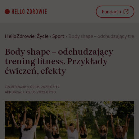
Go
to
Fundacja
content
HelloZdrowie: Życie
›
Sport
›
Body shape – odchudzający trenin
Body shape – odchudzający
trening fitness. Przykłady
ćwiczeń, efekty
Opublikowano:
02.05.2022 07:17
Aktualizacja:
02.05.2022 07:20