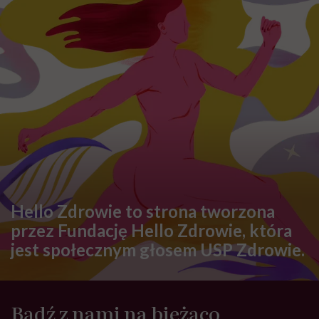
Każdy trening, bez względu na rodzaj
podejmowanej aktywności, jest bodźcem
stresowym dla naszego organizmu, bo
wtrącamy go z równowagi
A jak byśmy bez tych liczb mieli się zorientować, jak
duża jest intensywność naszego wysiłku
fizycznego, to na co zwrócić uwagę?
Takim wskaźnikiem intensywności treningu może być
obserwacja naszego samopoczucia oraz sposobu
oddychania, choć trzeba pamiętać, że przez każdego
będzie to trochę inaczej odczuwane. Przy niskiej
intensywności możemy swobodnie rozmawiać, nasz
oddech nie jest przyspieszony. Dodatkowo ciało lekko
podwyższa temperaturę, zazwyczaj jednak nie