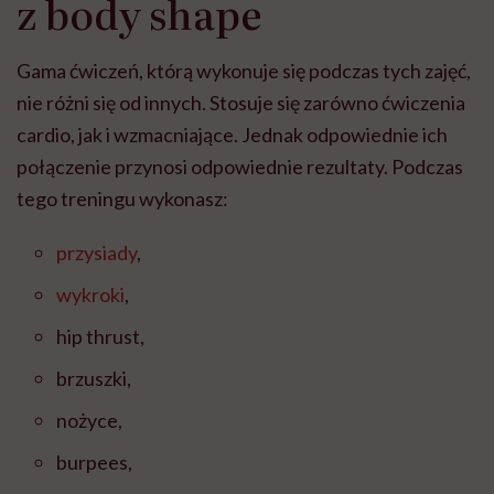
z body shape
wyobraźni"
Gama ćwiczeń, którą wykonuje się podczas tych zajęć,
nie różni się od innych. Stosuje się zarówno ćwiczenia
cardio, jak i wzmacniające. Jednak odpowiednie ich
połączenie przynosi odpowiednie rezultaty. Podczas
tego treningu wykonasz:
przysiady
,
wykroki
,
hip thrust,
brzuszki,
nożyce,
burpees,