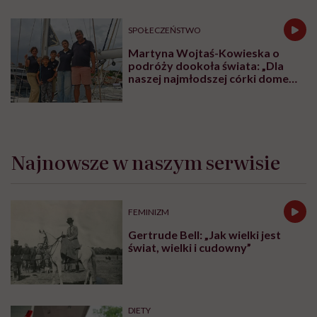
Agata Baranowska:
Rzeczywiście, nie sposób
wymienić wszystkich zalet aktywności fizycznej
jednym tchem. Jednak żeby faktycznie ruch
przekładał się na nasze
zdrowie fizyczne
i psychiczne,
powinien być regularny. A ten warunek jesteśmy w
stanie spełnić tylko wtedy, kiedy dana forma
aktywności sprawia nam frajdę, kiedy ją lubimy.
Inaczej nie ma szans zostać w naszym życiu na dłużej.
Podstawą więc jest to, żebyśmy byli aktywni w
sposób, który nam pasuje. Sugestie ekspertów pod
wieloma względami są ważne, ale nie mogą być
jedynym wyznacznikiem tego, w jaki sposób będziemy
się ruszać, jakie sporty uprawiać.
Wiadomo jednak, ile aktywności fizycznej powinno