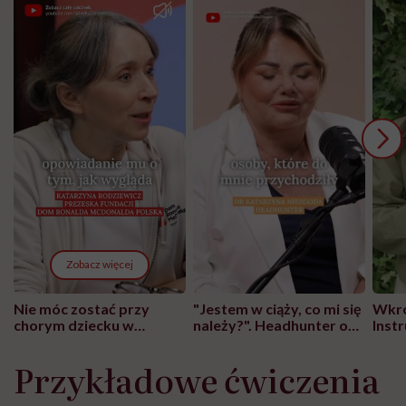
Zobacz więcej
Nie móc zostać przy
"Jestem w ciąży, co mi się
Wkró
chorym dziecku w
należy?". Headhunter o
Inst
szpitalu to tortura.
zmianie pokoleniowej u
atak
"Przeszkadzać w tym
kobiet w ciąży na rynku
wars
Przykładowe ćwiczenia
może chyba tylko
pracy
eksp
głupota i brak