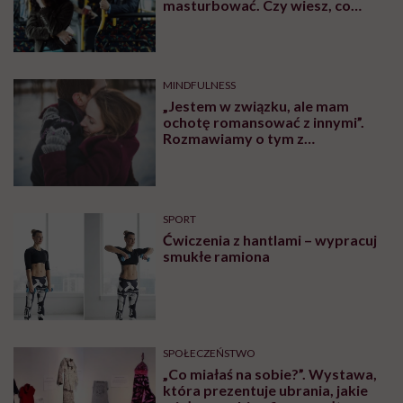
charakteryzuje?
Aktywność fizyczną możemy podzielić m.in. ze
względu na stopień intensywności podejmowanej
pracy. Wyróżniamy wysiłki o niskiej intensywności,
średniej, czyli właśnie umiarkowanej, i dużej. Tę
intensywność możemy wyznaczać, m.in. używając
wzoru Foxa i Haskella, który bazuje na pomiarze
częstości skurczów serca, jaki osiągamy w trakcie
wysiłku. Jest to procent naszego maksymalnego
tętna, określanego ze wzoru: 220 minus nasz wiek.
Przykładowo u osoby trzydziestoletniej będzie to:
220-30, czyli 190 będzie maksymalną częstością
skurczów serca. To wyliczenia, które są obarczone
sporym błędem, więc powinniśmy traktować je w