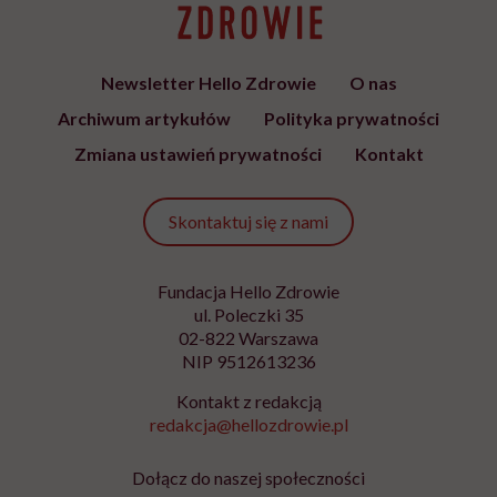
Dlatego określając intensywność wysiłku, bierzmy
pod uwagę indywidualne parametry, a nie sam rodzaj
wykonywanej pracy.
Mówiąc o zaleceniach WHO, wspomniała pani o
wysiłku tlenowym. Co to za trening?
Wysiłki tlenowe, czyli aerobowe, to takie, w których
nasze mięśnie wykorzystują głównie tlen jako źródło
energii – bardzo uproszczając. Charakteryzują się
długim czasem trwania, minimum 20-30 minut, oraz
niską bądź umiarkowaną intensywnością. Podczas
takiej aktywności poprawia się nasza kondycja, czyli
wydolność w rozumieniu wytrzymałości tlenowej
organizmu. To idealny i preferowany początek
przygody z aktywnością sportową, ponieważ ta forma