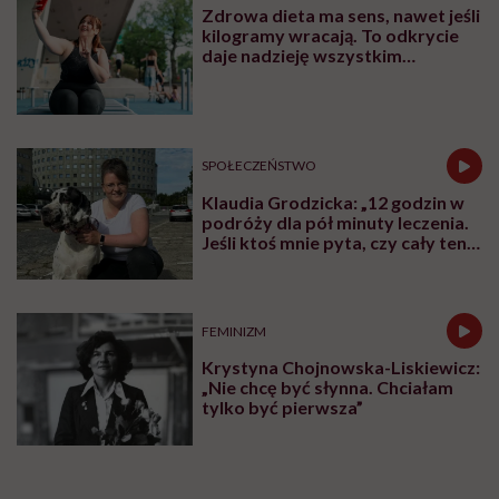
być, jeśli zależy nam na zdrowiu, prawda?
Zgodnie z wytycznymi Światowej Organizacji Zdrowia
(WHO), które określają, ile minimum powinna wynosić
dawka ruchu, aby wyciągnąć korzyści zdrowotne, dla
osób dorosłych jest to 150 minut tygodniowo
spędzonych na wysiłku o umiarkowanej
intensywności. Natomiast jeśli chodzi o aktywność o
dużej intensywności, to minimum 75 minut
tygodniowo lub 8-10 ćwiczeń siły mięśniowej po 8-12
powtórzeń w treningach do 2-3 razy w tygodniu.
Inne zasady dotyczą dzieci i młodzieży, a także osób
starszych. Dla tych najmłodszych ważna jest
wszechstronność i wsparcie naturalnych etapów
rozwoju: według WHO w wieku od 5. do 17. roku życia