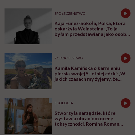
Udostępnij
Przeczytasz w 22 min
Małgorzata Germak:
Ruch poprawia sprawność,
wzmacnia ciało, stawy, mięśnie i odporność,
redukuje stres, działa przeciwstarzeniowo,
poprawia pracę mózgu, chroni przed chorobami.
Korzyści wynikających z bycia aktywnym fizycznie
jest niezwykle wiele. Podobnie jak zaleceń
ekspertów odnośnie do
tego, co i jak trenować. Jak
być aktywnym fizycznie, żeby to nam służyło?