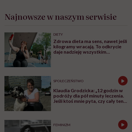
Najnowsze w naszym serwisie
DIETY
Zdrowa dieta ma sens, nawet jeśli
kilogramy wracają. To odkrycie
daje nadzieję wszystkim
walczącym z efektem jo-jo
SPOŁECZEŃSTWO
Klaudia Grodzicka: „12 godzin w
podróży dla pół minuty leczenia.
Jeśli ktoś mnie pyta, czy cały ten
trud ma sens, bez wahania
odpowiadam: 'tak’”
FEMINIZM