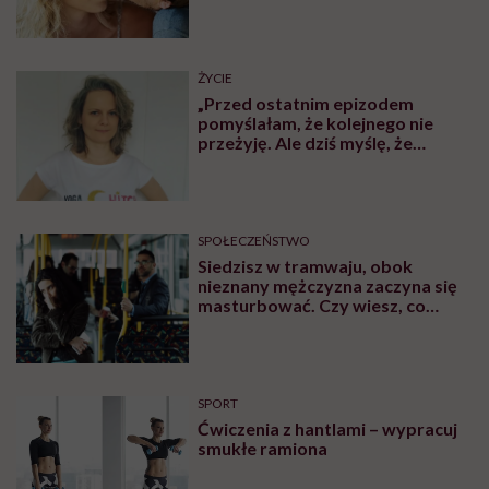
ŻYCIE
„Przed ostatnim epizodem
pomyślałam, że kolejnego nie
przeżyję. Ale dziś myślę, że
przeżyję, tylko wcześniej pójdę
po pomoc”. Alicja o wychodzeniu z
depresji
SPOŁECZEŃSTWO
Siedzisz w tramwaju, obok
nieznany mężczyzna zaczyna się
masturbować. Czy wiesz, co
robić?
SPORT
Ćwiczenia z hantlami – wypracuj
smukłe ramiona