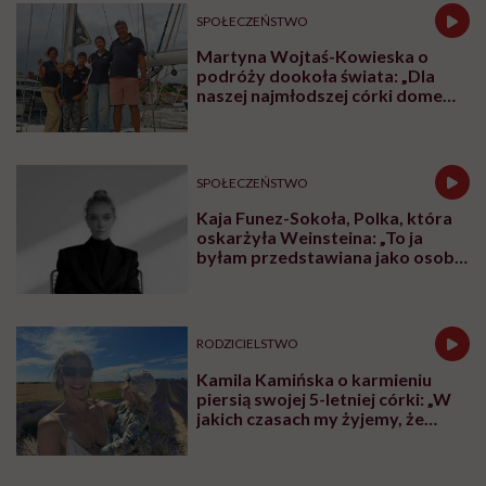
SPOŁECZEŃSTWO
Martyna Wojtaś-Kowieska o
podróży dookoła świata: „Dla
naszej najmłodszej córki domem
jest jacht. Miała dwa latka, kiedy
wypływaliśmy w rejs”
SPOŁECZEŃSTWO
Kaja Funez-Sokoła, Polka, która
oskarżyła Weinsteina: „To ja
byłam przedstawiana jako osoba,
która musi się bronić”
RODZICIELSTWO
Kamila Kamińska o karmieniu
piersią swojej 5-letniej córki: „W
jakich czasach my żyjemy, że
naturalne sprawy musimy
normalizować?”