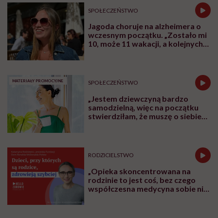
SPOŁECZEŃSTWO
Jagoda choruje na alzheimera o
wczesnym początku. „Zostało mi
10, może 11 wakacji, a kolejnych
nie będę już świadoma”
MATERIAŁY PROMOCYJNE
SPOŁECZEŃSTWO
„Jestem dziewczyną bardzo
samodzielną, więc na początku
stwierdziłam, że muszę o siebie
zadbać”. Emilia Pobiedzińska o
słodko-gorzkim doświadczeniu
menopauzy
RODZICIELSTWO
„Opieka skoncentrowana na
rodzinie to jest coś, bez czego
współczesna medycyna sobie nie
poradzi”