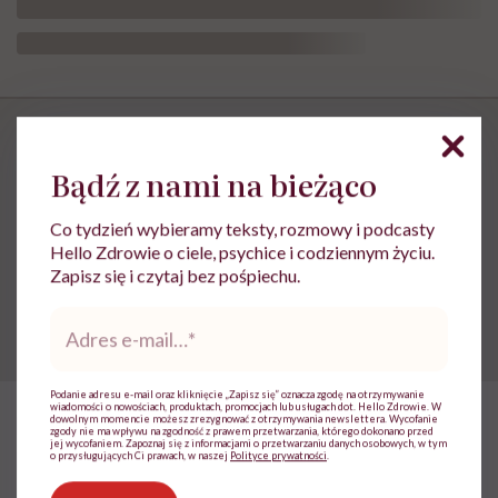
Bądź z nami na bieżąco
Insulinooporność, czyli „znak
ostrzegawczy, światełko w
Co tydzień wybieramy teksty, rozmowy i podcasty
Hello Zdrowie o ciele, psychice i codziennym życiu.
tunelu i czas, żeby coś zmienić”
Zapisz się i czytaj bez pośpiechu.
Adres
e-
mail
*
Podanie adresu e-mail oraz kliknięcie „Zapisz się” oznacza zgodę na otrzymywanie
wiadomości o nowościach, produktach, promocjach lub usługach dot. Hello Zdrowie. W
dowolnym momencie możesz zrezygnować z otrzymywania newslettera. Wycofanie
zgody nie ma wpływu na zgodność z prawem przetwarzania, którego dokonano przed
jej wycofaniem. Zapoznaj się z informacjami o przetwarzaniu danych osobowych, w tym
o przysługujących Ci prawach, w naszej
Polityce prywatności
.