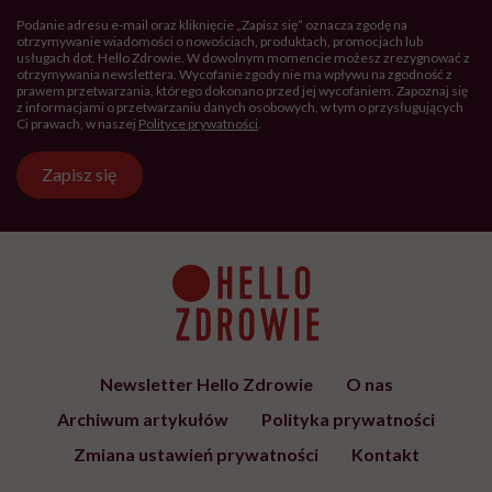
Podanie adresu e-mail oraz kliknięcie „Zapisz się” oznacza zgodę na
otrzymywanie wiadomości o nowościach, produktach, promocjach lub
usługach dot. Hello Zdrowie. W dowolnym momencie możesz zrezygnować z
otrzymywania newslettera. Wycofanie zgody nie ma wpływu na zgodność z
prawem przetwarzania, którego dokonano przed jej wycofaniem. Zapoznaj się
z informacjami o przetwarzaniu danych osobowych, w tym o przysługujących
Ci prawach, w naszej
Polityce prywatności
.
Zapisz się
Newsletter Hello Zdrowie
O nas
Archiwum artykułów
Polityka prywatności
Zmiana ustawień prywatności
Kontakt