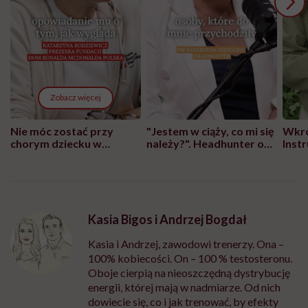
Zobacz więcej
Nie móc zostać przy
"Jestem w ciąży, co mi się
Wkró
chorym dziecku w
należy?". Headhunter o
Inst
szpitalu to tortura.
zmianie pokoleniowej u
atak
"Przeszkadzać w tym
kobiet w ciąży na rynku
wars
może chyba tylko
pracy
eksp
głupota i brak
wyobraźni"
Kasia Bigos i Andrzej Bogdał
Kasia i Andrzej, zawodowi trenerzy. Ona –
100% kobiecości. On – 100 % testosteronu.
Oboje cierpią na nieoszczędną dystrybucję
energii, której mają w nadmiarze. Od nich
dowiecie się, co i jak trenować, by efekty