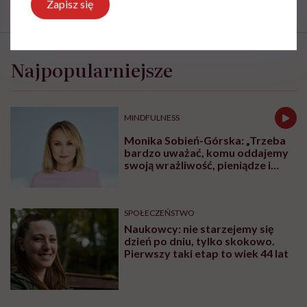
Zapisz się
Najpopularniejsze
MINDFULNESS
Monika Sobień-Górska: „Trzeba
bardzo uważać, komu oddajemy
swoją wrażliwość, pieniądze i
zaufanie”
SPOŁECZEŃSTWO
Naukowcy: nie starzejemy się
dzień po dniu, tylko skokowo.
Pierwszy taki etap to wiek 44 lat