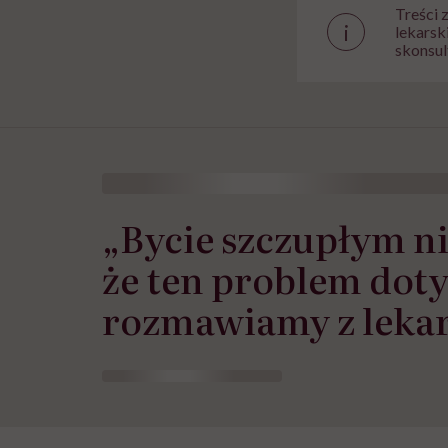
Treści 
i
lekarsk
skonsul
„Bycie szczupłym ni
że ten problem doty
rozmawiamy z leka