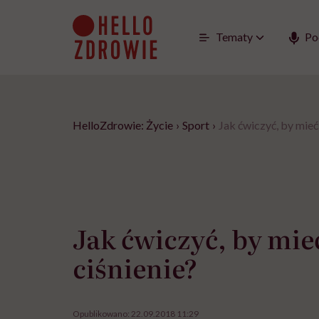
Go
to
content
Tematy
Po
HelloZdrowie: Życie
›
Sport
›
Jak ćwiczyć, by mieć
Jak ćwiczyć, by mie
ciśnienie?
Opublikowano:
22.09.2018 11:29