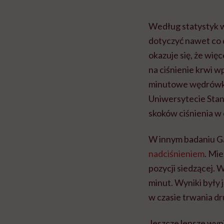
Według statystyk w
dotyczyć nawet co 
okazuje się, że więc
na ciśnienie krwi 
minutowe wędrówki
Uniwersytecie Stan
skoków ciśnienia w 
W innym badaniu G
nadciśnieniem
. Mi
pozycji siedzącej. 
minut. Wyniki były
w czasie trwania dr
Jeszcze lepsze wyni