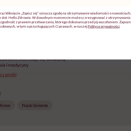
szpitalu
należy?". Headhunter o
Instrukcja". Tym 
szkadzać
zmianie pokoleniowej u
atakach paniki. Z
raz kliknięcie „Zapisz się” oznacza zgodę na otrzymywanie wiadomości o nowościach
tylko
kobiet w ciąży na rynku
warsztat pacjen
ch dot. Hello Zdrowie. W dowolnym momencie możesz zrezygnować z otrzymywania 
braźni"
pracy
ekspercki
zgodność z prawem przetwarzania, którego dokonano przed jej wycofaniem. Zapoznaj
sobowych, w tym o przysługujących Ci prawach, w naszej
Polityce prywatności
.
a Krupińska
nnikarka medyczna. Absolwentka
yki społecznej na Uniwersytecie
awskim, interesuje się tematyką
ia i medycyny
z profil
:
Krew
Nadciśnienie