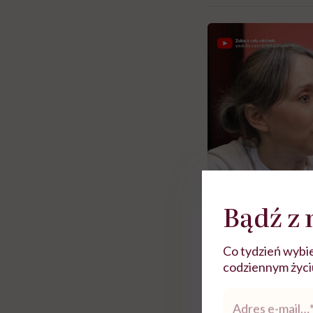
Bądź z 
Co tydzień wybie
Zobacz więce
codziennym życiu.
Adres
e-
 i miał
Najlepsza dieta wydaje się
Nie móc zostać pr