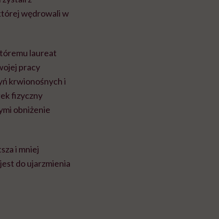
której wędrowali w
któremu laureat
wojej pracy
ń krwionośnych i
ek fizyczny
ymi obniżenie
sza i mniej
jest do ujarzmienia