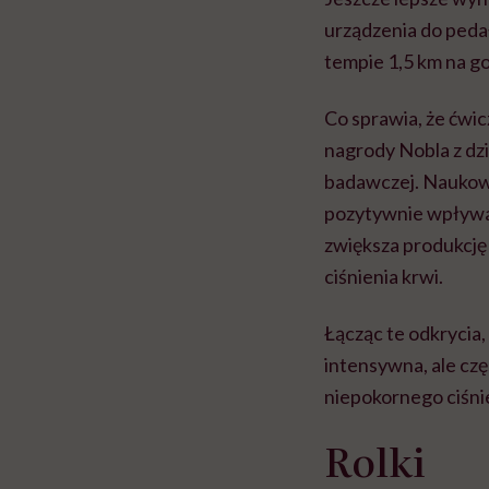
urządzenia do pedał
tempie 1,5 km na go
Co sprawia, że ćwi
nagrody Nobla z dzi
badawczej. Naukowi
pozytywnie wpływa 
zwiększa produkcję
ciśnienia krwi.
Łącząc te odkrycia,
intensywna, ale cz
niepokornego ciśni
Rolki