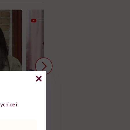
ychice i
Krótka
"Kocham go, więc nie będę
Co się zmienia 