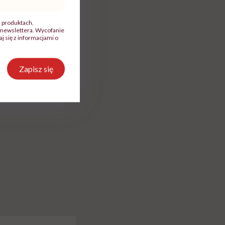
razem o
rozmawiać o pieniądzach".
lat? Dorota Sz
a nami
Ekspertka wyjaśnia,
"Człowiek myśla
, produktach,
cko-
dlaczego to błędne
swój organizm"
newslettera. Wycofanie
myślenie
 się z informacjami o
Udostępnij
Zapisz się