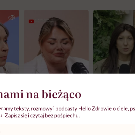
nami na bieżąco
ramy teksty, rozmowy i podcasty Hello Zdrowie o ciele, ps
j
 Zapisz się i czytaj bez pośpiechu.
zy
"Jestem w ciąży, co mi się
Wkrótce nowa "