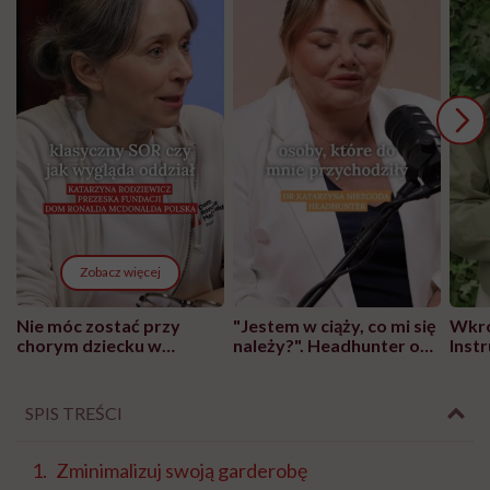
Zobacz więcej
Nie móc zostać przy
"Jestem w ciąży, co mi się
Wkró
chorym dziecku w
należy?". Headhunter o
Inst
szpitalu to tortura.
zmianie pokoleniowej u
atak
"Przeszkadzać w tym
kobiet w ciąży na rynku
wars
może chyba tylko
pracy
eksp
SPIS TREŚCI
głupota i brak
wyobraźni"
Zminimalizuj swoją garderobę