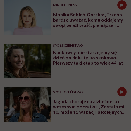
MINDFULNESS
Monika Sobień-Górska: „Trzeba
bardzo uważać, komu oddajemy
swoją wrażliwość, pieniądze i
zaufanie”
SPOŁECZEŃSTWO
Naukowcy: nie starzejemy się
dzień po dniu, tylko skokowo.
Pierwszy taki etap to wiek 44 lat
SPOŁECZEŃSTWO
Jagoda choruje na alzheimera o
wczesnym początku. „Zostało mi
10, może 11 wakacji, a kolejnych
nie będę już świadoma”