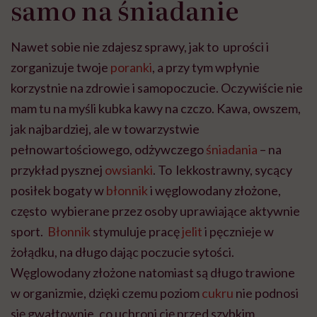
samo na śniadanie
Nawet sobie nie zdajesz sprawy, jak to uprości i
zorganizuje twoje
poranki
, a przy tym wpłynie
korzystnie na zdrowie i samopoczucie. Oczywiście nie
mam tu na myśli kubka kawy na czczo. Kawa, owszem,
jak najbardziej, ale w towarzystwie
pełnowartościowego, odżywczego
śniadania
– na
przykład pysznej
owsianki
. To lekkostrawny, sycący
posiłek bogaty w
błonnik
i węglowodany złożone,
często wybierane przez osoby uprawiające aktywnie
sport.
Błonnik
stymuluje pracę
jelit
i pęcznieje w
żołądku, na długo dając poczucie sytości.
Węglowodany złożone natomiast są długo trawione
w organizmie, dzięki czemu poziom
cukru
nie podnosi
się gwałtownie, co uchroni cię przed szybkim