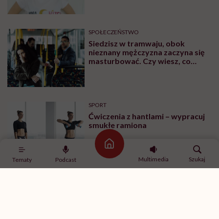
po pomoc”. Alicja o wychodzeniu z
depresji
SPOŁECZEŃSTWO
Siedzisz w tramwaju, obok
nieznany mężczyzna zaczyna się
masturbować. Czy wiesz, co
robić?
SPORT
Ćwiczenia z hantlami – wypracuj
smukłe ramiona
Strona główna
Multimedia
Szukaj
Tematy
Podcast
MINDFULNESS
„Jestem w związku, ale mam
ochotę romansować z innymi”.
Rozmawiamy o tym z
psychologiem