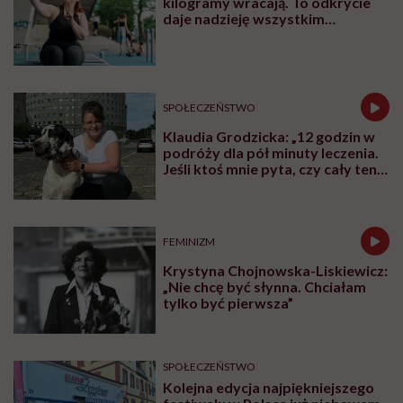
kilogramy wracają. To odkrycie
daje nadzieję wszystkim
walczącym z efektem jo-jo
SPOŁECZEŃSTWO
Klaudia Grodzicka: „12 godzin w
podróży dla pół minuty leczenia.
Jeśli ktoś mnie pyta, czy cały ten
trud ma sens, bez wahania
odpowiadam: 'tak’”
FEMINIZM
Krystyna Chojnowska-Liskiewicz:
„Nie chcę być słynna. Chciałam
tylko być pierwsza”
SPOŁECZEŃSTWO
Kolejna edycja najpiękniejszego