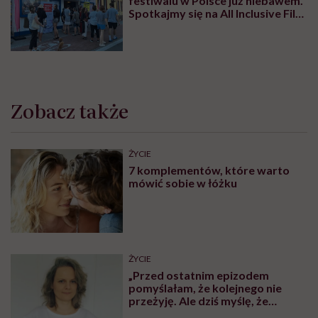
festiwalu w Polsce już niebawem.
Spotkajmy się na All Inclusive Film
Festival w Jastarni!
Zobacz także
ŻYCIE
7 komplementów, które warto
mówić sobie w łóżku
ŻYCIE
„Przed ostatnim epizodem
pomyślałam, że kolejnego nie
przeżyję. Ale dziś myślę, że
przeżyję, tylko wcześniej pójdę