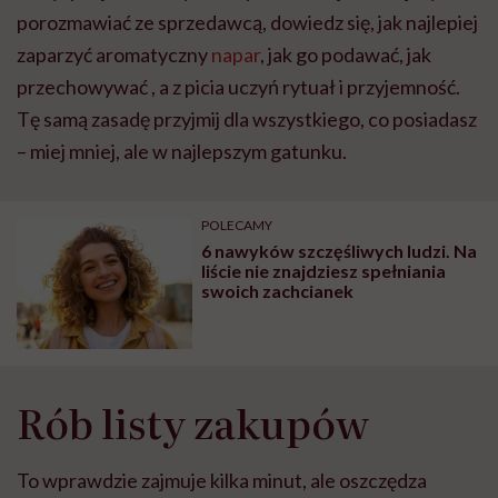
porozmawiać ze sprzedawcą, dowiedz się, jak najlepiej
zaparzyć aromatyczny
napar
, jak go podawać, jak
przechowywać , a z picia uczyń rytuał i przyjemność.
Tę samą zasadę przyjmij dla wszystkiego, co posiadasz
– miej mniej, ale w najlepszym gatunku.
POLECAMY
6 nawyków szczęśliwych ludzi. Na
liście nie znajdziesz spełniania
swoich zachcianek
Rób listy zakupów
To wprawdzie zajmuje kilka minut, ale oszczędza