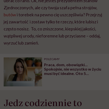
ubrać co rano. Ok, nie jesteś prezydentem Stanów
Zjednoczonych, ale czy twoja szafa pełna strojów,
butów
i torebek na pewno cię uszczęśliwia? Przejrzyj
jej zawartość i zostaw tylko te rzeczy, które lubisz i
często nosisz. To, co zniszczone, kiepskiej jakości,
wątpliwej urody, nieforemne lub przyciasne – oddaj,
wyrzuć lub zamień.
POLECAMY
Praca, dom, obowiązki…
Spokojnie, nie wszystko w życiu
musi być idealne. Oto 5
powodów, dla których czasem
dobrze odpuścić
Jedz codziennie to