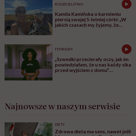
RODZICIELSTWO
Kamila Kamińska o karmieniu
piersią swojej 5-letniej córki: „W
jakich czasach my żyjemy, że
naturalne sprawy musimy
normalizować?”
FEMINIZM
„Szwedki przecierały oczy, jak im
powiedziałam, że u nas każdy sika
przed wyjściem z domu”.
Architektka o „smyczy
moczowej”
Najnowsze w naszym serwisie
DIETY
Zdrowa dieta ma sens, nawet jeśli