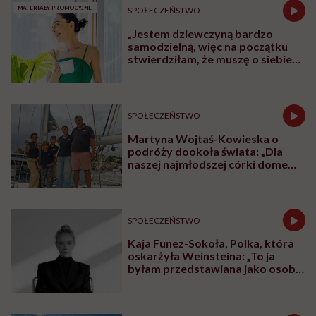
MATERIAŁY PROMOCYJNE
SPOŁECZEŃSTWO
„Jestem dziewczyną bardzo
samodzielną, więc na początku
stwierdziłam, że muszę o siebie
zadbać”. Emilia Pobiedzińska o
słodko-gorzkim doświadczeniu
menopauzy
SPOŁECZEŃSTWO
Martyna Wojtaś-Kowieska o
podróży dookoła świata: „Dla
naszej najmłodszej córki domem
jest jacht. Miała dwa latka, kiedy
wypływaliśmy w rejs”
SPOŁECZEŃSTWO
Kaja Funez-Sokoła, Polka, która
oskarżyła Weinsteina: „To ja
byłam przedstawiana jako osoba,
która musi się bronić”