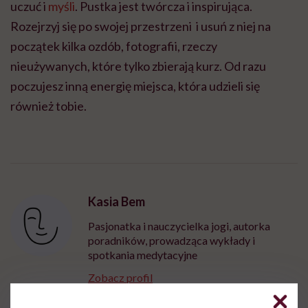
uczuć i
myśli
. Pustka jest twórcza i inspirująca.
Rozejrzyj się po swojej przestrzeni i usuń z niej na
początek kilka ozdób, fotografii, rzeczy
nieużywanych, które tylko zbierają kurz. Od razu
poczujesz inną energię miejsca, która udzieli się
również tobie.
Kasia Bem
Pasjonatka i nauczycielka jogi, autorka
poradników, prowadząca wykłady i
spotkania medytacyjne
Zobacz profil