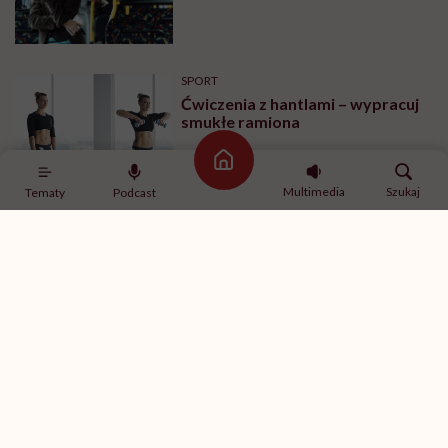
robić?
SPORT
Ćwiczenia z hantlami – wypracuj
smukłe ramiona
Strona główna
Multimedia
Szukaj
Tematy
Podcast
MINDFULNESS
„Jestem w związku, ale mam
ochotę romansować z innymi”.
Rozmawiamy o tym z
psychologiem
SPORT
Ćwiczenia na brzuch na drążku –
ćwiczenia na boki brzucha