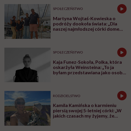
menopauzy
SPOŁECZEŃSTWO
Martyna Wojtaś-Kowieska o
podróży dookoła świata: „Dla
naszej najmłodszej córki domem
jest jacht. Miała dwa latka, kiedy
wypływaliśmy w rejs”
SPOŁECZEŃSTWO
Kaja Funez-Sokoła, Polka, która
oskarżyła Weinsteina: „To ja
byłam przedstawiana jako osoba,
która musi się bronić”
RODZICIELSTWO
Kamila Kamińska o karmieniu
piersią swojej 5-letniej córki: „W
jakich czasach my żyjemy, że
naturalne sprawy musimy
normalizować?”