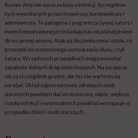
Koniec zimy nie oznacza końca infekcji. Szczególnie
tych wywołanych przez rinowirusy, koronawirusy i
adenowirusy. Te patogeny z pogranicza żywej natury i
materii nieożywionej prześladują nas od późnej jesieni
do wczesnej wiosny. Atakują śluzówkę nosa i zatok, co
prowadzi do wzmożonego wytwarzania śluzu, czyli
kataru. W rzadszych przypadkach mogą wywołać
zapalenie dolnych dróg oddechowych. Na szczęście
nie są szczególnie groźne, ale też nie warto im się
narażać. Układ odpornościowy zdrowych osób
dorosłych powinien dać im skuteczny odpór, większe
ryzyko infekcji i ewentualnych powikłań występuje w
przypadku dzieci i osób starszych.