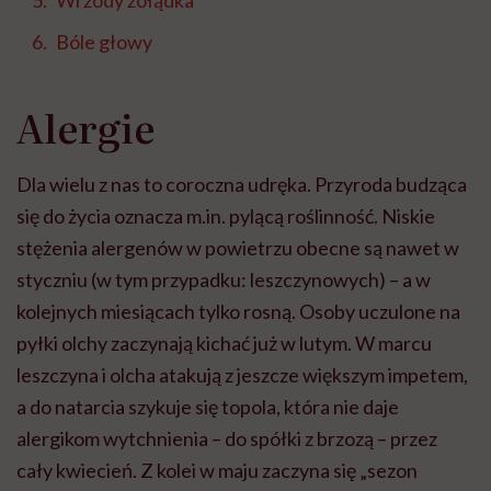
Wrzody żołądka
Bóle głowy
Alergie
Dla wielu z nas to coroczna udręka. Przyroda budząca
się do życia oznacza m.in. pylącą roślinność. Niskie
stężenia alergenów w powietrzu obecne są nawet w
styczniu (w tym przypadku: leszczynowych) – a w
kolejnych miesiącach tylko rosną. Osoby uczulone na
pyłki olchy zaczynają kichać już w lutym. W marcu
leszczyna i olcha atakują z jeszcze większym impetem,
a do natarcia szykuje się topola, która nie daje
alergikom wytchnienia – do spółki z brzozą – przez
cały kwiecień. Z kolei w maju zaczyna się „sezon