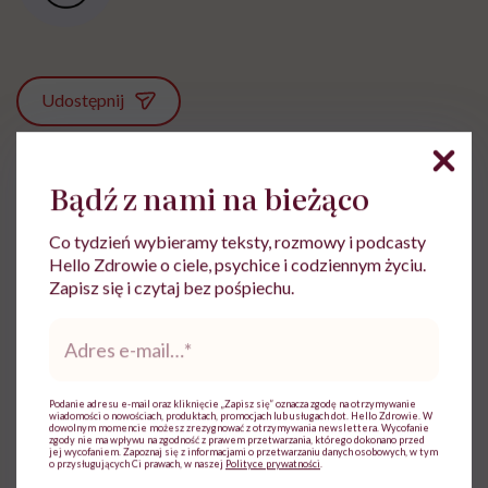
Udostępnij
Powiązane tematy:
Bądź z nami na bieżąco
Alergia
Ból stawów
wiosenne przesilenie
Co tydzień wybieramy teksty, rozmowy i podcasty
Hello Zdrowie o ciele, psychice i codziennym życiu.
Wiosna
Zapisz się i czytaj bez pośpiechu.
Adres
e-
mail
*
Treści zawarte w serwisie mają wyłącznie
i
Podanie adresu e-mail oraz kliknięcie „Zapisz się” oznacza zgodę na otrzymywanie
charakter informacyjny i nie stanowią porady
wiadomości o nowościach, produktach, promocjach lub usługach dot. Hello Zdrowie. W
lekarskiej. Pamiętaj, że w przypadku
dowolnym momencie możesz zrezygnować z otrzymywania newslettera. Wycofanie
zgody nie ma wpływu na zgodność z prawem przetwarzania, którego dokonano przed
problemów ze zdrowiem należy bezwzględnie
jej wycofaniem. Zapoznaj się z informacjami o przetwarzaniu danych osobowych, w tym
skonsultować się z lekarzem.
o przysługujących Ci prawach, w naszej
Polityce prywatności
.