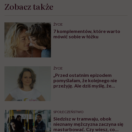
Zobacz także
ŻYCIE
7 komplementów, które warto
mówić sobie w łóżku
ŻYCIE
„Przed ostatnim epizodem
pomyślałam, że kolejnego nie
przeżyję. Ale dziś myślę, że
przeżyję, tylko wcześniej pójdę
po pomoc”. Alicja o wychodzeniu z
depresji
SPOŁECZEŃSTWO
Siedzisz w tramwaju, obok
nieznany mężczyzna zaczyna się
masturbować. Czy wiesz, co