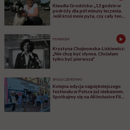
Klaudia Grodzicka: „12 godzin w
podróży dla pół minuty leczenia.
Jeśli ktoś mnie pyta, czy cały ten
trud ma sens, bez wahania
odpowiadam: 'tak’”
FEMINIZM
Krystyna Chojnowska-Liskiewicz:
„Nie chcę być słynna. Chciałam
tylko być pierwsza”
SPOŁECZEŃSTWO
Kolejna edycja najpiękniejszego
festiwalu w Polsce już niebawem.
Spotkajmy się na All Inclusive Film
Festival w Jastarni!