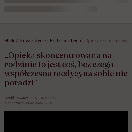
HelloZdrowie: Życie
›
Rodzicielstwo
›
„Opieka skoncentrowana 
„Opieka skoncentrowana na
rodzinie to jest coś, bez czego
współczesna medycyna sobie nie
poradzi”
Opublikowano:
24.07.2026 11:57
Aktualizacja:
24.07.2026 12:02