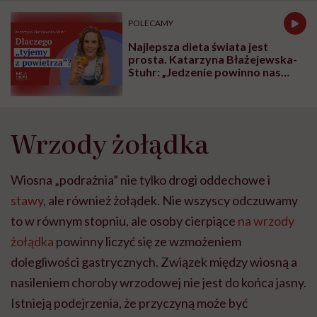
POLECAMY
Najlepsza dieta świata jest
prosta. Katarzyna Błażejewska-
Stuhr: „Jedzenie powinno nas
odżywiać”
Wrzody żołądka
Wiosna „podrażnia” nie tylko drogi oddechowe i
stawy
, ale również żołądek. Nie wszyscy odczuwamy
to w równym stopniu, ale osoby cierpiące
na wrzody
żołądka
powinny liczyć się ze wzmożeniem
dolegliwości gastrycznych. Związek między wiosną a
nasileniem choroby wrzodowej nie jest do końca jasny.
Istnieją podejrzenia, że przyczyną może być