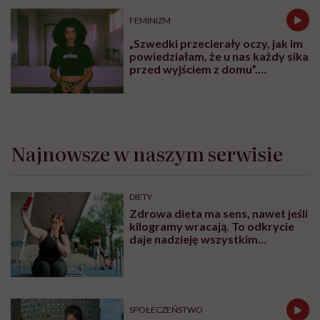
FEMINIZM
„Szwedki przecierały oczy, jak im
powiedziałam, że u nas każdy sika
przed wyjściem z domu”.
Architektka o „smyczy
moczowej”
Najnowsze w naszym serwisie
DIETY
Zdrowa dieta ma sens, nawet jeśli
kilogramy wracają. To odkrycie
daje nadzieję wszystkim
walczącym z efektem jo-jo
SPOŁECZEŃSTWO