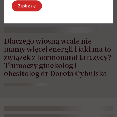
Zapisz się
Dlaczego wiosną wcale nie
mamy więcej energii i jaki ma to
związek z hormonami tarczycy?
Tłumaczy ginekolog i
obesitolog dr Dorota Cybulska