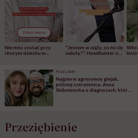
Zobacz więcej
Nie móc zostać przy
"Jestem w ciąży, co mi się
Wkró
chorym dziecku w
należy?". Headhunter o
Inst
szpitalu to tortura.
zmianie pokoleniowej u
atak
"Przeszkadzać w tym
kobiet w ciąży na rynku
wars
może chyba tylko
pracy
eksp
POLECAMY
głupota i brak
Najpierw agresywny glejak,
wyobraźni"
później czerwienica. Anna
Skibniewska o diagnozach, które
zwalają z nóg, i sile, która pozwala
je dźwignąć
Przeziębienie