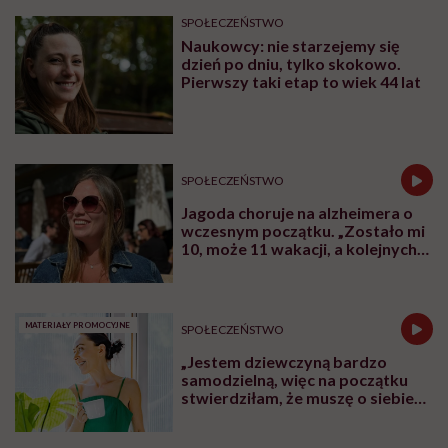
SPOŁECZEŃSTWO
Naukowcy: nie starzejemy się
dzień po dniu, tylko skokowo.
Pierwszy taki etap to wiek 44 lat
SPOŁECZEŃSTWO
Jagoda choruje na alzheimera o
wczesnym początku. „Zostało mi
10, może 11 wakacji, a kolejnych
nie będę już świadoma”
MATERIAŁY PROMOCYJNE
SPOŁECZEŃSTWO
„Jestem dziewczyną bardzo
samodzielną, więc na początku
stwierdziłam, że muszę o siebie
zadbać”. Emilia Pobiedzińska o
słodko-gorzkim doświadczeniu