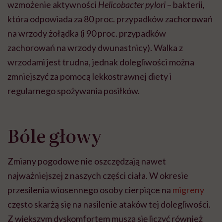
wzmożenie aktywności
Helicobacter pylori
– bakterii,
która odpowiada za 80 proc. przypadków zachorowań
na wrzody żołądka (i 90 proc. przypadków
zachorowań na wrzody dwunastnicy). Walka z
wrzodami jest trudna, jednak dolegliwości można
zmniejszyć za pomocą lekkostrawnej diety i
regularnego spożywania posiłków.
Bóle głowy
Zmiany pogodowe nie oszczędzają nawet
najważniejszej z naszych części ciała. W okresie
przesilenia wiosennego osoby cierpiące na
migreny
często skarżą się na nasilenie ataków tej dolegliwości.
Z większym dyskomfortem muszą się liczyć również