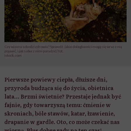
Czy wiosna szkodzi zdrowiu? Sprawdź, jakie dolegliwości mogą się wraz z nią
pojawić, i jak sobie z nimi poradzić/ fot.
Istock.com
Pierwsze powiewy ciepła, dłuższe dni,
przyroda budząca się do życia, obietnica
lata… Brzmi świetnie? Przestaje jednak być
fajnie, gdy towarzyszą temu: ćmienie w
skroniach, bóle stawów, katar, łzawienie,
drapanie w gardle. Oto, co może czekać nas
wiosną. Plus dobre rady na ten czas!