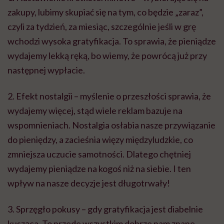
zakupy, lubimy skupiać się na tym, co będzie „zaraz”,
czyli za tydzień, za miesiąc, szczególnie jeśli w grę
wchodzi wysoka gratyfikacja. To sprawia, że pieniądze
wydajemy lekką ręką, bo wiemy, że powrócą już przy
następnej wypłacie.
2. Efekt nostalgii – myślenie o przeszłości sprawia, że
wydajemy więcej, stąd wiele reklam bazuje na
wspomnieniach. Nostalgia osłabia nasze przywiązanie
do pieniędzy, a zacieśnia więzy międzyludzkie, co
zmniejsza uczucie samotności. Dlatego chętniej
wydajemy pieniądze na kogoś niż na siebie. I ten
wpływ na nasze decyzje jest długotrwały!
3. Sprzęgło pokusy – gdy gratyfikacja jest diabelnie
kusząca. To przede wszystkim dobrze nam znane