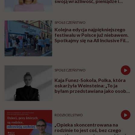
swoją wrażliwość, pieniądze i
zaufanie”
SPOŁECZEŃSTWO
Kolejna edycja najpiękniejszego
festiwalu w Polsce już niebawem.
Spotkajmy się na All Inclusive Film
Festival w Jastarni!
SPOŁECZEŃSTWO
Kaja Funez-Sokoła, Polka, która
oskarżyła Weinsteina: „To ja
byłam przedstawiana jako osoba,
która musi się bronić”
RODZICIELSTWO
„Opieka skoncentrowana na
rodzinie to jest coś, bez czego