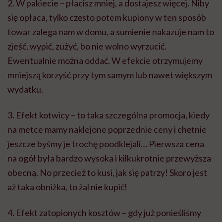
2. W pakiecie – płacisz mniej, a dostajesz więcej. Niby
się opłaca, tylko często potem kupiony w ten sposób
towar zalega nam w domu, a sumienie nakazuje nam to
zjeść, wypić, zużyć, bo nie wolno wyrzucić.
Ewentualnie można oddać. W efekcie otrzymujemy
mniejszą korzyść przy tym samym lub nawet większym
wydatku.
3. Efekt kotwicy – to taka szczególna promocja, kiedy
na metce mamy naklejone poprzednie ceny i chętnie
jeszcze byśmy je trochę poodklejali… Pierwsza cena
na ogół była bardzo wysoka i kilkukrotnie przewyższa
obecną. No przecież to kusi, jak się patrzy! Skoro jest
aż taka obniżka, to żal nie kupić!
4. Efekt zatopionych kosztów – gdy już ponieśliśmy