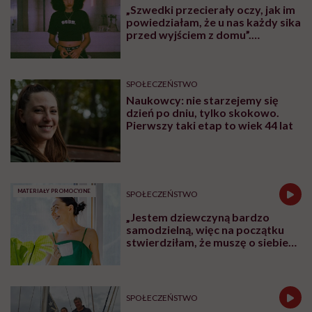
„Szwedki przecierały oczy, jak im
powiedziałam, że u nas każdy sika
przed wyjściem z domu”.
Architektka o „smyczy
moczowej”
SPOŁECZEŃSTWO
Naukowcy: nie starzejemy się
dzień po dniu, tylko skokowo.
Pierwszy taki etap to wiek 44 lat
MATERIAŁY PROMOCYJNE
SPOŁECZEŃSTWO
„Jestem dziewczyną bardzo
samodzielną, więc na początku
stwierdziłam, że muszę o siebie
zadbać”. Emilia Pobiedzińska o
słodko-gorzkim doświadczeniu
menopauzy
SPOŁECZEŃSTWO