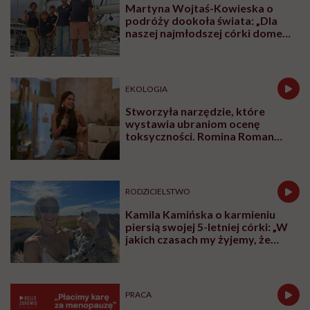
Martyna Wojtaś-Kowieska o
podróży dookoła świata: „Dla
naszej najmłodszej córki domem
jest jacht. Miała dwa latka, kiedy
wypływaliśmy w rejs”
EKOLOGIA
Stworzyła narzędzie, które
wystawia ubraniom ocenę
toksyczności. Romina Roman
tłumaczy, co plastik robi z naszą
skórą
RODZICIELSTWO
Kamila Kamińska o karmieniu
piersią swojej 5-letniej córki: „W
jakich czasach my żyjemy, że
naturalne sprawy musimy
normalizować?”
PRACA