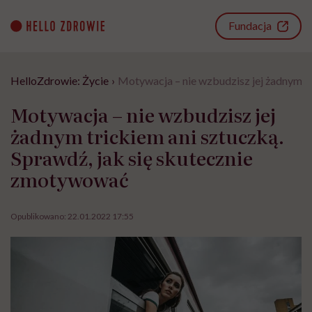
Go
to
Fundacja
content
HelloZdrowie: Życie
›
Motywacja – nie wzbudzisz jej żadnym tr
Motywacja – nie wzbudzisz jej
żadnym trickiem ani sztuczką.
Sprawdź, jak się skutecznie
zmotywować
Opublikowano:
22.01.2022 17:55