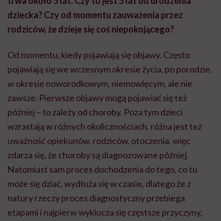
trwa około 5 lat. Czy to jest 5 lat od urodzenia
dziecka? Czy od momentu zauważenia przez
rodziców, że dzieje się coś niepokojącego?
Od momentu, kiedy pojawiają się objawy. Często
pojawiają się we wczesnym okresie życia, po porodzie,
w okresie noworodkowym, niemowlęcym, ale nie
zawsze. Pierwsze objawy mogą pojawiać się też
później – to zależy od choroby. Poza tym dzieci
wzrastają w różnych okolicznościach, różna jest też
uważność opiekunów, rodziców, otoczenia, więc
zdarza się, że choroby są diagnozowane później.
Natomiast sam proces dochodzenia do tego, co tu
może się dziać, wydłuża się w czasie, dlatego że z
natury rzeczy proces diagnostyczny przebiega
etapami i najpierw wyklucza się częstsze przyczyny,