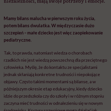
niezależności, mają swoje potrzeby i emocje.
Mamy bilans malucha w pierwszym roku życia,
potem bilans dwulatka. W międzyczasie dużo
szczepień – małe dziecko jest więc zaopiekowanie
pediatryczne.
Tak, to prawda, natomiast wiedza o chorobach
rzadkich nie jest wiedzą powszechną dla przeciętnego
człowieka. Myślę, że do kontaktu ze specjalistami
jednak skłaniają konkretne trudności i niepokojące
objawy. Często takimi momentami są bilanse, a w
późniejszym okresie etap edukacyjny, kiedy dziecko
idzie do przedszkola czy do szkoły i w różnym stopniu
zaczyna mieć trudności w odnalezieniu się w nowym
środowisku. Kryzysy rozwojowe mogą działać jak