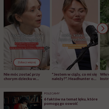
Zobacz więcej
Nie móc zostać przy
"Jestem w ciąży, co mi się
Wkró
chorym dziecku w
należy?". Headhunter o
Inst
szpitalu to tortura.
zmianie pokoleniowej u
atak
"Przeszkadzać w tym
kobiet w ciąży na rynku
wars
może chyba tylko
pracy
eksp
POLECAMY
głupota i brak
6 faktów na temat lęku, które
wyobraźni"
pomogą go oswoić