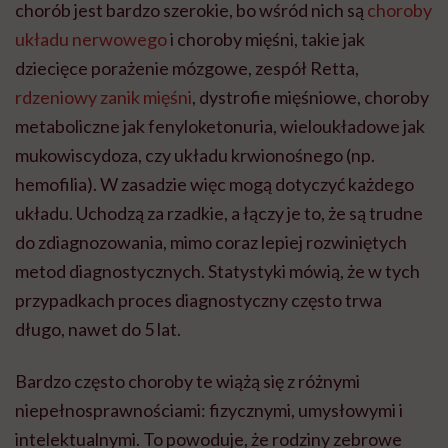
chorób jest bardzo szerokie, bo wśród nich są
choroby
układu nerwowego
i choroby mięśni, takie jak
dziecięce porażenie mózgowe, zespół Retta,
rdzeniowy zanik mięśni
, dystrofie mięśniowe, choroby
metaboliczne jak fenyloketonuria, wieloukładowe jak
mukowiscydoza, czy układu krwionośnego (np.
hemofilia). W zasadzie więc mogą dotyczyć każdego
układu. Uchodzą za rzadkie, a łączy je to, że są trudne
do zdiagnozowania, mimo coraz lepiej rozwiniętych
metod diagnostycznych. Statystyki mówią, że w tych
przypadkach proces diagnostyczny często trwa
długo, nawet do 5 lat.
Bardzo często choroby te wiążą się z różnymi
niepełnosprawnościami: fizycznymi, umysłowymi i
intelektualnymi. To powoduje, że rodziny zebrowe