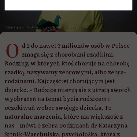
Katarzyna Sitnik-Warchulska /fot. archiwum prywatne
O
d 2 do nawet 3 milionów osób w Polsce
zmaga się z chorobami rzadkimi.
Rodziny, w których ktoś choruje na chorobę
rzadką, nazywamy zebrowymi, albo zebra-
rodzinami. Najczęściej chorującym jest
dziecko. – Rodzice mierzą się z utratą swoich
wyobrażeń na temat bycia rodzicem i
oczekiwań wobec swojego dziecka. To
naturalne marzenia, które ma większość z
nas – mówi o zebra-rodzinach dr Katarzyna
Sitnik-Warchulska, psycholożka, która z