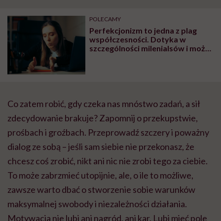
POLECAMY
Perfekcjonizm to jedna z plag
współczesności. Dotyka w
szczególności milenialsów i może
prowadzić do wielu chorób
Co zatem robić, gdy czeka nas mnóstwo zadań, a sił
zdecydowanie brakuje? Zapomnij o przekupstwie,
prośbach i groźbach. Przeprowadź szczery i poważny
dialog ze sobą – jeśli sam siebie nie przekonasz, że
chcesz coś zrobić, nikt ani nic nie zrobi tego za ciebie.
To może zabrzmieć utopijnie, ale, o ile to możliwe,
zawsze warto dbać o stworzenie sobie warunków
maksymalnej swobody i niezależności działania.
Motywacja nie lubi ani nagród, ani kar. Lubi mieć pole