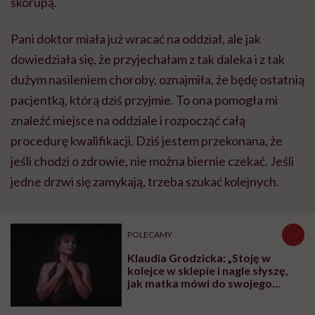
skorupą.
Pani doktor miała już wracać na oddział, ale jak
dowiedziała się, że przyjechałam z tak daleka i z tak
dużym nasileniem choroby, oznajmiła, że będę ostatnią
pacjentką, którą dziś przyjmie. To ona pomogła mi
znaleźć miejsce na oddziale i rozpocząć całą
procedurę kwalifikacji. Dziś jestem przekonana, że
jeśli chodzi o zdrowie, nie można biernie czekać. Jeśli
jedne drzwi się zamykają, trzeba szukać kolejnych.
POLECAMY
Klaudia Grodzicka: „Stoję w
kolejce w sklepie i nagle słyszę,
jak matka mówi do swojego
dziecka: 'Odsuń się od pani, bo
jeszcze cię zarazi tym syfem'”