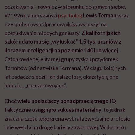
oczekiwania – również w stosunku do samych siebie.
W 1926 r. amerykański
psycholog
Lewis Terman
wraz
z zespołem współpracowników wyruszył na
poszukiwanie młodych geniuszy.
Z kalifornijskich
szkół udało mu się „wyłuskać” 1,5 tys. uczniów z
ilorazem inteligencji na poziomie 140 lub więcej
.
Członkowie tej elitarnej grupy zyskali przydomek
Termitów (od nazwiska Termana). W ciągu kolejnych
lat badacze śledzili ich dalsze losy, okazały się one
jednak… „rozczarowujące”.
Choć
wielu posiadaczy ponadprzeciętnego IQ
faktycznie osiągnęło sukces materialny
, to jednak
znaczna część tego grona wybrała zwyczajne profesje
i nie weszła na drogę kariery zawodowej. W dodatku