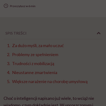
Przeczytasz w 6 min
SPIS TREŚCI
Za dużo myśli, za mało uczuć
Problemy ze spełnieniem
Trudności z mobilizacją
Nieustanne zmartwienia
Większe narażenie na chorobę umysłową
Choć o inteligencji napisano już wiele, to wciąż nie
wiadomo, czym dokładnie jest. W uproszczonym i