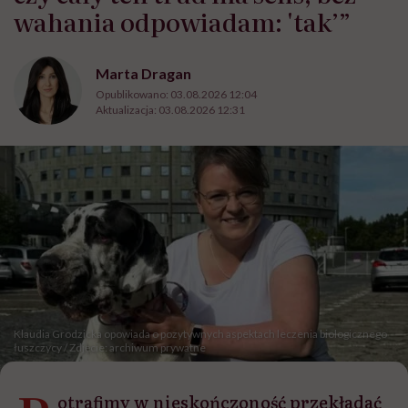
wahania odpowiadam: 'tak’”
Marta Dragan
Opublikowano:
03.08.2026 12:04
Aktualizacja:
03.08.2026 12:31
Klaudia Grodzicka opowiada o pozytywnych aspektach leczenia biologicznego
łuszczycy / Zdjęcie: archiwum prywatne
otrafimy w nieskończoność przekładać