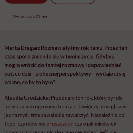
Wysłuchasz w 21 min
Marta Dragan: Rozmawiałyśmy rok temu. Przez ten
czas sporo zmieniło się w twoim życiu. Gdybyś
mogła wrócić do tamtej rozmowy i dopowiedzieć
coś, co dziś – z obecnej perspektywy – wydaje ci się
ważne, co by to było?
Klaudia Grodzicka:
Przez cały ten rok, który był dla
mnie czasem ogromnych zmian, dźwięczy mi w głowie
jedna myśl: trzeba o siebie zawalczyć. Niezależnie od
tego, czy mówimy o
łuszczycy
, czy o jakimkolwiek
innym schorzeniu, nic się samo nie zmieni, jeśli nie