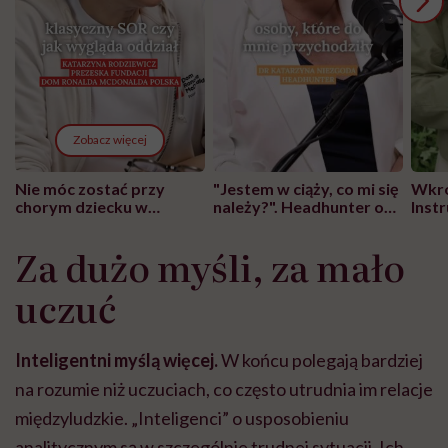
Zobacz więcej
Nie móc zostać przy
"Jestem w ciąży, co mi się
Wkró
chorym dziecku w
należy?". Headhunter o
Inst
szpitalu to tortura.
zmianie pokoleniowej u
atak
"Przeszkadzać w tym
kobiet w ciąży na rynku
wars
Za dużo myśli, za mało
może chyba tylko
pracy
eksp
głupota i brak
uczuć
wyobraźni"
Inteligentni myślą więcej.
W końcu polegają bardziej
na rozumie niż uczuciach, co często utrudnia im relacje
międzyludzkie. „Inteligenci” o usposobieniu
analitycznym są w szczególnie trudnej sytuacji. Ich