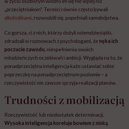
w życiu osobistym wiodło im się nie lepiej niż
„przeciętniakom”. Termici równie często bywali
alkoholikami
, rozwodzili się, popełniali samobójstwa.
Co gorsza, ci z nich, którzy dożyli osiemdziesiątki,
zdradzali w rozmowach z psychologami, że
nęka ich
poczucie zawodu
, niespełnienia swoich
młodzieńczych oczekiwań i ambicji. Wygląda na to, że
ponadprzeciętna inteligencja każe ustawiać sobie
poprzeczkę na ponadprzeciętnym poziomie – a
rzeczywistość nie zawsze sprzyja realizacji planów.
Trudności z mobilizacją
Rzeczywistość lub niedostatek determinacji.
Wysoka inteligencja koreluje bowiem z niską