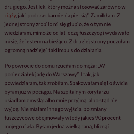
drugiego. Jest lek, który można stosować zarówno w
ciąży
, jak i podczas karmienia piersią”. Zamilkłam. Z
jednej strony zrobiło mi się głupio, że o tym nie
wiedziałam, mimo że od lat leczę łuszczycę i wydawało
mi się, że jestem na bieżąco. Z drugiej strony poczułam
ogromną nadzieję i taki impuls do działania.
Po powrocie do domu rzuciłam do męża: „W
poniedziałek jadę do Warszawy”. I tak, jak
powiedziałam, tak zrobiłam. Spakowałam się i o świcie
byłam już w pociągu. Na szpitalnym korytarzu
usiadłam z myślą: albo mnie przyjmą, albo stąd nie
wyjdę. Nie miałam innego wyjścia, bo zmiany
łuszczycowe obejmowały wtedy jakieś 90 procent
mojego ciała. Byłam jedną wielką raną, blizną i