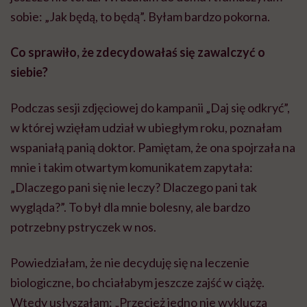
sobie: „Jak będą, to będą”. Byłam bardzo pokorna.
Co sprawiło, że zdecydowałaś się zawalczyć o
siebie?
Podczas sesji zdjęciowej do kampanii „Daj się odkryć”,
w której wzięłam udział w ubiegłym roku, poznałam
wspaniałą panią doktor. Pamiętam, że ona spojrzała na
mnie i takim otwartym komunikatem zapytała:
„Dlaczego pani się nie leczy? Dlaczego pani tak
wygląda?”. To był dla mnie bolesny, ale bardzo
potrzebny pstryczek w nos.
Powiedziałam, że nie decyduję się na leczenie
biologiczne, bo chciałabym jeszcze zajść w ciążę.
Wtedy usłyszałam: „Przecież jedno nie wyklucza