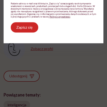
przytłoczeni skutkami ubocznymi nadmiernego IQ w
Podanie adresu e-mail oraz kliknięcie „Zapisz się” oznacza zgodę na otrzymywanie
wiadomości o nowościach, produktach, promocjach lub usługach dot. Hello Zdrowie. W
takim stopniu jak geniusze.
dowolnym momencie możesz zrezygnować z otrzymywania newslettera. Wycofanie
zgody nie ma wpływu na zgodność z prawem przetwarzania, którego dokonano przed
jej wycofaniem. Zapoznaj się z informacjami o przetwarzaniu danych osobowych, w tym
o przysługujących Ci prawach, w naszej
Polityce prywatności
.
Zapisz się
Przemysław Ćwik
Zobacz profil
Udostępnij
Powiązane tematy:
inteligencja