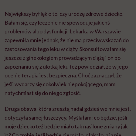
Największy był lęk o to, czy urodzę zdrowe dziecko.
Bałam się, czy leczenie nie spowoduje jakichś
problemów albo dysfunkcji. Lekarka w Warszawie
zapewniła mnie jednak, że nie ma przeciwwskazań do
zastosowania tego leku w ciąży. Skonsultowałam się
jeszcze z ginekologiem prowadzącym ciążę i on po
zapoznaniu się z ulotką leku też powiedział, że w jego
ocenie terapia jest bezpieczna. Choć zaznaczył, że
jeśli wydarzy się cokolwiek niepokojącego, mam
natychmiast się do niego zgłosić.
Druga obawa, która zresztą nadal gdzieś we mnie jest,
dotyczyła samej łuszczycy. Myślałam: co będzie, jeśli
moje dziecko też będzie miało tak nasilone zmiany jak
ja? Co zrobię, jeśli będzie cierpiało, płakało, a ja nie