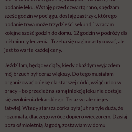
podanie leku. Wstaję przed czwartą rano, spędzam
sześć godzin w pociągu, dostaję zastrzyk, którego
podanie trwa może trzydzieści sekund, i wracam
kolejne sześć godzin do domu. 12 godzin w podróży dla
pół minuty leczenia. Trzeba się nagimnastykować, ale
jest to warte każdej ceny.
Jeździłam, będąc w ciąży, kiedy z każdym wyjazdem
mój brzuch był coraz większy. Do tego musiałam
organizować opiekę dla starszej córki, wziąć urlop w
pracy – bo przecież na samą iniekcję leku nie dostaje
się zwolnienia lekarskiego. Teraz wcale nie jest
łatwiej. Wtedy starsza córka była już na tyle duża, że
rozumiała, dlaczego wrócę dopiero wieczorem. Dzisiaj
poza ośmioletnią Jagodą, zostawiam w domu