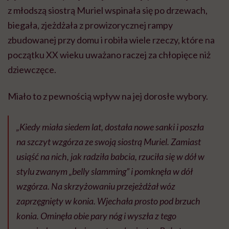
z młodszą siostrą Muriel wspinała się po drzewach,
biegała, zjeżdżała z prowizorycznej rampy
zbudowanej przy domu i robiła wiele rzeczy, które na
początku XX wieku uważano raczej za chłopięce niż
dziewczęce.
Miało to z pewnością wpływ na jej dorosłe wybory.
„Kiedy miała siedem lat, dostała nowe sanki i poszła
na szczyt wzgórza ze swoją siostrą Muriel. Zamiast
usiąść na nich, jak radziła babcia, rzuciła się w dół w
stylu zwanym „belly slamming” i pomknęła w dół
wzgórza. Na skrzyżowaniu przejeżdżał wóz
zaprzęgnięty w konia. Wjechała prosto pod brzuch
konia. Ominęła obie pary nóg i wyszła z tego