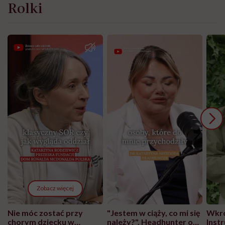
Rolki
Zobacz więcej
Nie móc zostać przy
"Jestem w ciąży, co mi się
Wkró
chorym dziecku w
należy?". Headhunter o
Inst