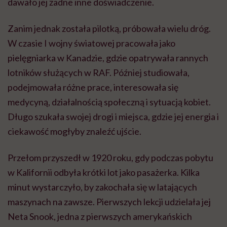
dawało jej żadne inne doświadczenie.
Zanim jednak została pilotką, próbowała wielu dróg.
W czasie I wojny światowej pracowała jako
pielęgniarka w Kanadzie, gdzie opatrywała rannych
lotników służących w RAF. Później studiowała,
podejmowała różne prace, interesowała się
medycyną, działalnością społeczną i sytuacją kobiet.
Długo szukała swojej drogi i miejsca, gdzie jej energia i
ciekawość mogłyby znaleźć ujście.
Przełom przyszedł w 1920 roku, gdy podczas pobytu
w Kalifornii odbyła krótki lot jako pasażerka. Kilka
minut wystarczyło, by zakochała się w latających
maszynach na zawsze. Pierwszych lekcji udzielała jej
Neta Snook, jedna z pierwszych amerykańskich