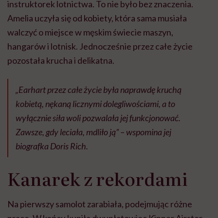
instruktorek lotnictwa. To nie było bez znaczenia.
Amelia uczyła się od kobiety, która sama musiała
walczyć o miejsce w męskim świecie maszyn,
hangarów i lotnisk. Jednocześnie przez całe życie
pozostała krucha i delikatna.
„Earhart przez całe życie była naprawdę kruchą
kobietą, nękaną licznymi dolegliwościami, a to
wyłącznie siła woli pozwalała jej funkcjonować.
Zawsze, gdy leciała, mdliło ją”
– wspomina jej
biografka Doris Rich.
Kanarek z rekordami
Na pierwszy samolot zarabiała, podejmując różne
prace. W końcu kupiła dwupłatowiec Kinner Airster,