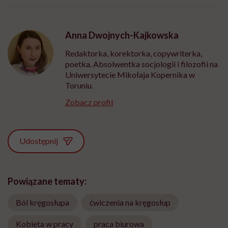
Anna Dwojnych-Kajkowska
Redaktorka, korektorka, copywriterka,
poetka. Absolwentka socjologii i filozofii na
Uniwersytecie Mikołaja Kopernika w
Toruniu.
Zobacz profil
Udostępnij
Powiązane tematy:
Ból kręgosłupa
ćwiczenia na kręgosłup
Kobieta w pracy
praca biurowa