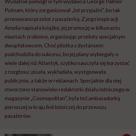
Wydatnie pomógł w tym wydawca George Palmer
Putnam, który zorganizował „lot przyjaźni”, bo tak
promowano przelot z pasażerką. Z jego inspiracji
Amelia napisała książkę, jej promocję w kilkunastu
miastach zrobiono, organizując przeloty specjalnym
dwupłatowcem. Choć pilotka z dystansem
podchodziła do sukcesu, bo jej plany wybiegały o
wiele dalej niż Atlantyk, szybko nauczyła się korzystać
z rozgłosu: pisała, wykładała, występowała
publicznie, a także w reklamach. Specjalnie dla niej
stworzono stanowisko redaktorki działu lotniczego w
magazynie „Cosmopolitan”, była też ambasadorką
pierwszej w kraju linii lotniczej do przewozu
pasażerów.