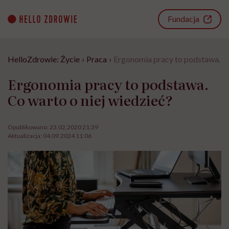
Go
to
Fundacja
content
HelloZdrowie: Życie
›
Praca
›
Ergonomia pracy to podstawa. Co
Ergonomia pracy to podstawa.
Co warto o niej wiedzieć?
Opublikowano:
23.02.2020 21:39
Aktualizacja:
04.09.2024 11:06