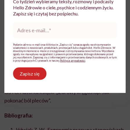
Co tydzień wybieramy teksty, rozmowy i podcasty
będzie on wykonywał pracę z większym
Hello Zdrowie o ciele, psychice i codziennym życiu.
zaangażowaniem i produktywnością.
Zapisz się i czytaj bez pośpiechu.
Adres
O ekspertce:
e-
mail
*
Ilona Wagner-Olszewska
– lekarz ortopeda,
Podanie adresu e-mail oraz kliknięcie „Zapisz się” oznacza zgodę na otrzymywanie
wiadomości o nowościach, produktach, promocjach lub usługach dot. Hello Zdrowie. W
koordynatorka badań klinicznych, członkini Polskiego
dowolnym momencie możesz zrezygnować z otrzymywania newslettera. Wycofanie
zgody nie ma wpływu na zgodność z prawem przetwarzania, którego dokonano przed
Towarzystwa Artroskopowego, Krajowej Izby
jej wycofaniem. Zapoznaj się z informacjami o przetwarzaniu danych osobowych, w tym
o przysługujących Ci prawach, w naszej
Polityce prywatności
.
Fizjoterapeutów. Założycielka i członek Zarządu
Zapisz się
Ogólnopolskiego Studenckiego Towarzystwa
Ortopedycznego, pomysłodawca sekcji fizjoterapii
OSTO. Autorka książki „Zdrowy kręgosłup. Jak
pokonać ból pleców”.
Bibliografia:
Jóźwiak Z. W., Ergonomia pracy na stanowiskach