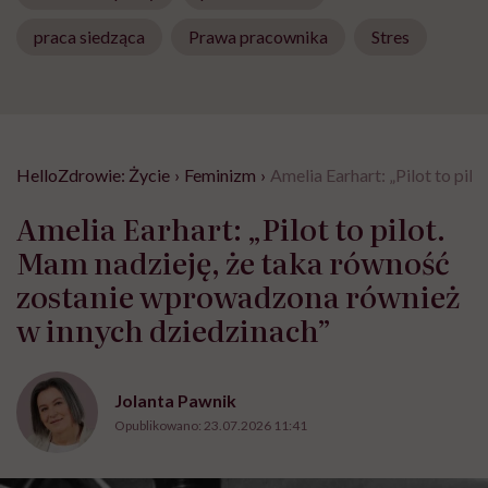
praca siedząca
Prawa pracownika
Stres
HelloZdrowie: Życie
›
Feminizm
›
Amelia Earhart: „Pilot to pi
Amelia Earhart: „Pilot to pilot.
Mam nadzieję, że taka równość
zostanie wprowadzona również
w innych dziedzinach”
Jolanta Pawnik
Opublikowano:
23.07.2026 11:41