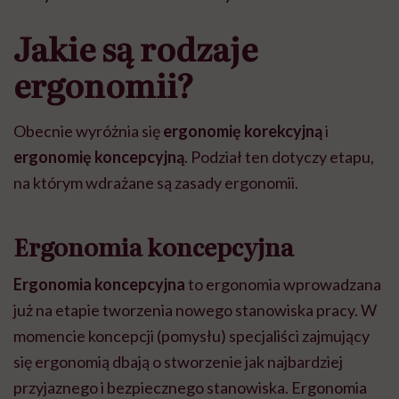
szpitalu to tortura.
zmianie pokoleniowej u
atak
"Przeszkadzać w tym
kobiet w ciąży na rynku
wars
Jakie są rodzaje
może chyba tylko
pracy
eksp
głupota i brak
ergonomii?
wyobraźni"
Obecnie wyróżnia się
ergonomię korekcyjną
i
ergonomię koncepcyjną
. Podział ten dotyczy etapu,
na którym wdrażane są zasady ergonomii.
Ergonomia koncepcyjna
Ergonomia koncepcyjna
to ergonomia wprowadzana
już na etapie tworzenia nowego stanowiska pracy. W
momencie koncepcji (pomysłu) specjaliści zajmujący
się ergonomią dbają o stworzenie jak najbardziej
przyjaznego i bezpiecznego stanowiska. Ergonomia