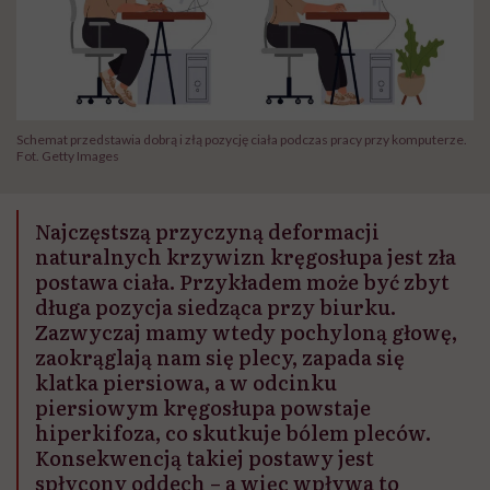
Schemat przedstawia dobrą i złą pozycję ciała podczas pracy przy komputerze.
Fot. Getty Images
Najczęstszą przyczyną deformacji
naturalnych krzywizn kręgosłupa jest zła
postawa ciała. Przykładem może być zbyt
długa pozycja siedząca przy biurku.
Zazwyczaj mamy wtedy pochyloną głowę,
zaokrąglają nam się plecy, zapada się
klatka piersiowa, a w odcinku
piersiowym kręgosłupa powstaje
hiperkifoza, co skutkuje bólem pleców.
Konsekwencją takiej postawy jest
spłycony oddech – a więc wpływa to