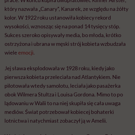
który nazwała „Canary”, Kanarek, ze względu na żółty
kolor. W 1922 roku ustanowiła kobiecy rekord
wysokości, wznosząc się na ponad 14 tysięcy stóp.
Sukces szeroko opisywały media, bo młoda, krótko
ostrzyżona i ubrana w męski strój kobieta wzbudzała
wiele
emocji
.
Jej sława eksplodowała w 1928 roku, kiedy jako
pierwsza kobieta przeleciała nad Atlantykiem. Nie
pilotowała wtedy samolotu, leciała jako pasażerka
obok Wilmera Stultza i Louisa Gordona. Mimo to po
lądowaniu w Walii to na niej skupiła się cała uwaga
mediów. Świat potrzebował kobiecej bohaterki
lotnictwa i natychmiast zobaczył ją w Amelii.