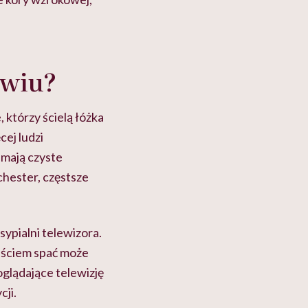
owiu?
 którzy ścielą łóżka
cej ludzi
 mają czyste
chester, częstsze
sypialni telewizora.
ójściem spać może
glądające telewizję
cji.