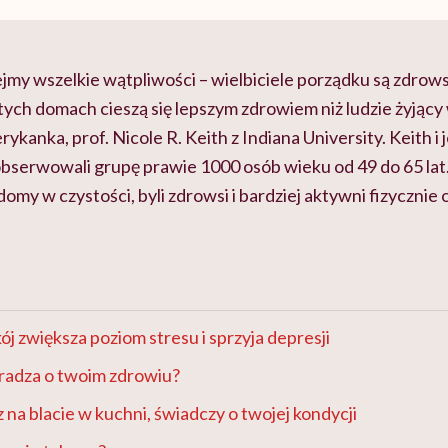
jmy wszelkie wątpliwości – wielbiciele porządku są zdrow
ych domach cieszą się lepszym zdrowiem niż ludzie żyjący
anka, prof. Nicole R. Keith z Indiana University. Keith i j
serwowali grupę prawie 1000 osób wieku od 49 do 65 lat.
my w czystości, byli zdrowsi i bardziej aktywni fizycznie o
j zwiększa poziom stresu i sprzyja depresji
dradza o twoim zdrowiu?
 na blacie w kuchni, świadczy o twojej kondycji