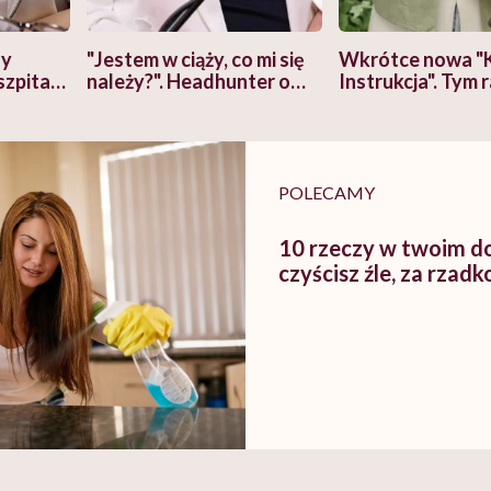
zy
"Jestem w ciąży, co mi się
Wkrótce nowa "
szpitalu
należy?". Headhunter o
Instrukcja". Tym 
szkadzać
zmianie pokoleniowej u
atakach paniki. Z
tylko
kobiet w ciąży na rynku
warsztat pacjen
braźni"
pracy
ekspercki
POLECAMY
10 rzeczy w twoim d
czyścisz źle, za rzadk