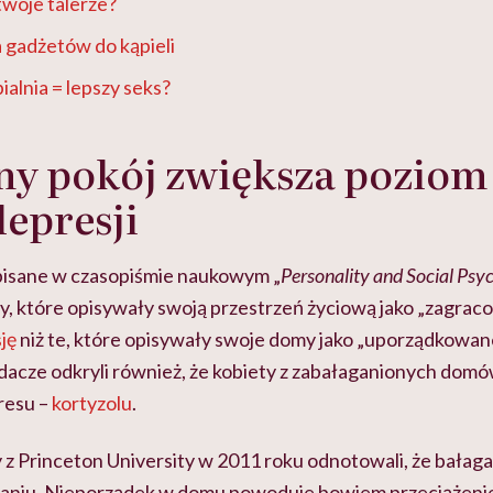
twoje talerze?
 gadżetów do kąpieli
alnia = lepszy seks?
y pokój zwiększa poziom 
depresji
opisane w czasopiśmie naukowym „
Personality and Social Psy
y, które opisywały swoją przestrzeń życiową jako „zagracon
ję
niż te, które opisywały swoje domy jako „uporządkowane”
acze odkryli również, że kobiety z zabałaganionych domó
resu –
kortyzolu
.
z Princeton University w 2011 roku odnotowali, że bałag
adaniu. Nieporządek w domu powoduje bowiem przeciążeni