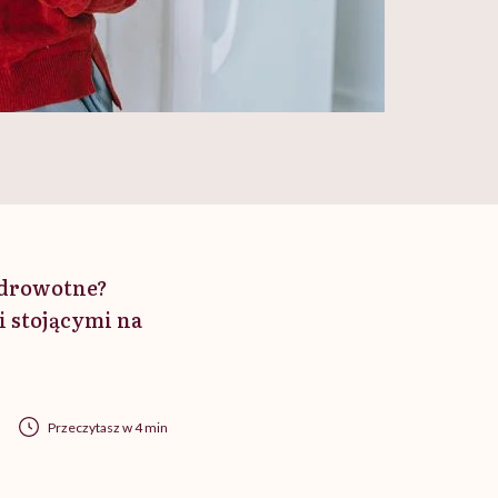
zdrowotne?
i stojącymi na
Przeczytasz w 4 min