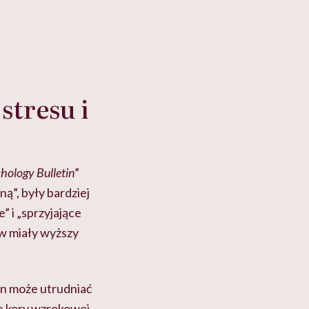
stresu i
chology Bulletin
”
ą”, były bardziej
 i „sprzyjające
w miały wyższy
an może utrudniać
e kory wzrokowej,