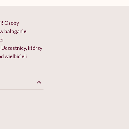
si! Osoby
 w bałaganie.
ej
 Uczestnicy, którzy
d wielbicieli