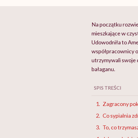
Na początku rozwie
mieszkające w czyst
Udowodniła to Ameryk
współpracownicy ob
utrzymywali swoje do
bałaganu.
SPIS TREŚCI
Zagracony pokó
Co sypialnia z
To, co trzymasz