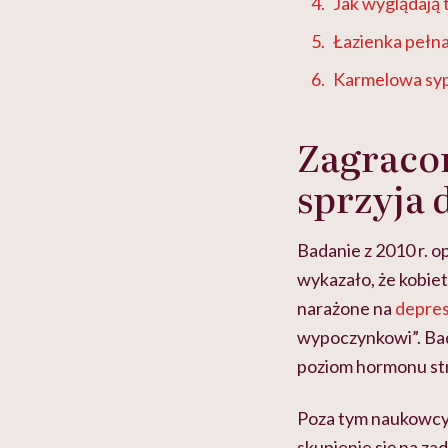
Jak wyglądają 
Łazienka pełna
Karmelowa sypi
Zagracon
sprzyja 
Badanie z 2010 r. 
wykazało, że kobiet
narażone na
depres
wypoczynkowi”. Bad
poziom hormonu st
Poza tym naukowcy 
skupienie się na z