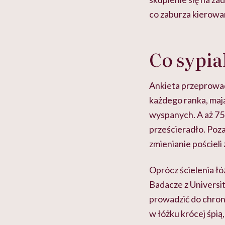
co zaburza kierowa
Co sypia
Ankieta przeprowadz
każdego ranka, ma
wyspanych. A aż 75 
prześcieradło. Poza
zmienianie pościeli
Oprócz ścielenia łó
Badacze z Universit
prowadzić do chron
w łóżku krócej śpią,