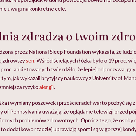
nie uwagi na konkretne cele.
lnia zdradza o twoim zdr
ona przez National Sleep Foundation wykazała, że ludzie,
ją zdrowszy
sen
. Wśród ścielących łóżka było o 19 proc. wię
proc. ankietowanych twierdziło, że lepiej odpoczywa, gdy
 tym, jak wykazali brytyjscy naukowcy z University of Man
 zmniejsza ryzyko
alergii
.
żka i wymiany poszewek i prześcieradeł warto pozbyć się z 
y of Pennsylvania uważają, że oglądanie telewizji przed p
icznych problemów zdrowotnych. Oprócz tego, że osoby o
 to dodatkowo rzadziej uprawiają sport i są w gorszej kondy