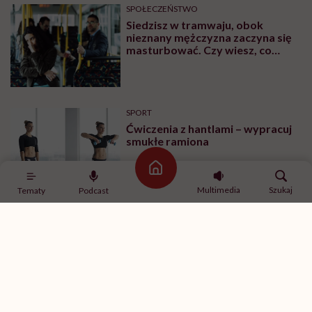
SPOŁECZEŃSTWO
Siedzisz w tramwaju, obok
nieznany mężczyzna zaczyna się
masturbować. Czy wiesz, co
robić?
SPORT
Ćwiczenia z hantlami – wypracuj
smukłe ramiona
Strona główna
Multimedia
Szukaj
Tematy
Podcast
MINDFULNESS
„Jestem w związku, ale mam
ochotę romansować z innymi”.
Rozmawiamy o tym z
psychologiem