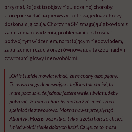
przyznał, że jest to objaw nieuleczalnej choroby,
której nie widać na pierwszy rzut oka, jednak chorzy
doskonale ją czują. Chorzy na SM zmagają się bowiem z
zaburzeniami widzenia, problemami z ostrością i
podwójnym widzeniem, narastającym niedowładem,
zaburzeniem czucia oraz równowagi, a także z nagłymi
zawrotami głowy i nerwobólami.
„Od lat ludzie mówią: widać, że naćpany albo pijany.
To bywa mega denerwujące. Jeśli los tak chciał, to
mam poczucie, że jednak jestem winien światu, żeby
pokazać, że mimo choroby można żyć, mieć syna i
spełniać się zawodowo
.
Można nawet przepłynąć
Atlantyk. Można wszystko, tylko trzeba bardzo chcieć
i mieć wokół siebie dobrych ludzi. Czuję, że to może