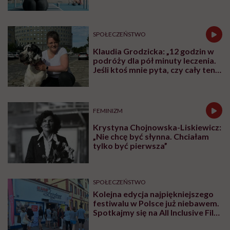
SPOŁECZEŃSTWO
Klaudia Grodzicka: „12 godzin w
podróży dla pół minuty leczenia.
Jeśli ktoś mnie pyta, czy cały ten
trud ma sens, bez wahania
odpowiadam: 'tak’”
FEMINIZM
Krystyna Chojnowska-Liskiewicz:
„Nie chcę być słynna. Chciałam
tylko być pierwsza”
SPOŁECZEŃSTWO
Kolejna edycja najpiękniejszego
festiwalu w Polsce już niebawem.
Spotkajmy się na All Inclusive Film
Festival w Jastarni!