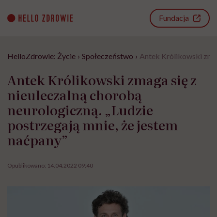
Go
to
Fundacja
content
HelloZdrowie: Życie
›
Społeczeństwo
›
Antek Królikowski zmag
Antek Królikowski zmaga się z
nieuleczalną chorobą
neurologiczną. „Ludzie
postrzegają mnie, że jestem
naćpany”
Opublikowano:
14.04.2022 09:40