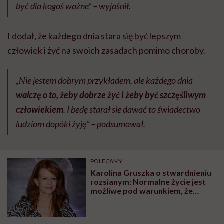
być dla kogoś ważne” – wyjaśnił.
I dodał, że każdego dnia stara się być lepszym
człowiek i żyć na swoich zasadach pomimo choroby.
„Nie jestem dobrym przykładem, ale każdego dnia
walczę o to, żeby dobrze żyć i żeby być szczęśliwym
człowiekiem
. I będę starał się dawać to świadectwo
ludziom dopóki żyję” – podsumował.
POLECAMY
Karolina Gruszka o stwardnieniu
rozsianym: Normalne życie jest
możliwe pod warunkiem, że
choroba zostanie wcześnie
wykryta