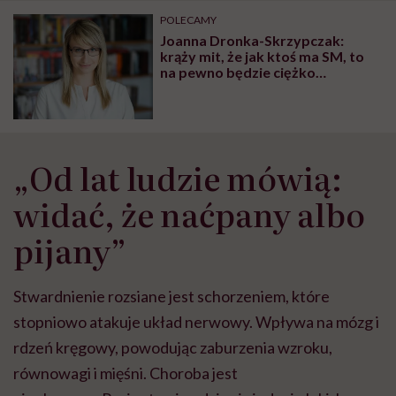
może chyba tylko
pracy
eksp
POLECAMY
głupota i brak
Joanna Dronka-Skrzypczak:
wyobraźni"
krąży mit, że jak ktoś ma SM, to
na pewno będzie ciężko
chorować, jeździć na wózku, i
przez to będzie złym rodzicem
„Od lat ludzie mówią:
widać, że naćpany albo
pijany”
Stwardnienie rozsiane jest schorzeniem, które
stopniowo atakuje układ nerwowy. Wpływa na mózg i
rdzeń kręgowy, powodując zaburzenia wzroku,
równowagi i mięśni. Choroba jest