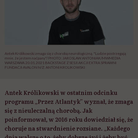
Antek Królikowski zmaga się z chorobą neurologiczną. "Ludzie postrzegają
mnie, że jestem naćpany"/ PHOTO: JAROSLAW ANTONIAK/MWMEDIA
WARSZAWA 20.01.2021 BACKSTAGE Z SESJI AKCJI EXTRA SPRAWNI
FUNDACJI AVALON N/Z: ANTONI KROLIKOWSKI
Antek Królikowski w ostatnim odcinku
programu „Przez Atlantyk” wyznał, że zmaga
się z nieuleczalną chorobą. Jak
poinformował, w 2016 roku dowiedział się, że
choruje na stwardnienie rozsiane. „Każdego
dnia walczę o to, żeby dobrze żyć i żeby być