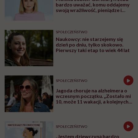
bardzo uważać, komu oddajemy
swoją wrażliwość, pieniądze i
zaufanie”
SPOŁECZEŃSTWO
Naukowcy: nie starzejemy się
dzień po dniu, tylko skokowo.
Pierwszy taki etap to wiek 44 lat
SPOŁECZEŃSTWO
Jagoda choruje na alzheimera o
wczesnym początku. „Zostało mi
10, może 11 wakacji, a kolejnych
nie będę już świadoma”
MATERIAŁY PROMOCYJNE
SPOŁECZEŃSTWO
„Jestem dziewczyną bardzo