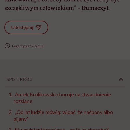
szczęśliwym człowiekiem” – tłumaczył.
Udostępnij
Przeczytasz w 5 min
SPIS TREŚCI
Antek Królikowski choruje na stwardnienie
rozsiane
„Od lat ludzie mówią: widać, że naćpany albo
pijany”
Stwardnienie rozsiane – co to za choroba?