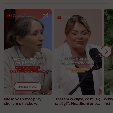
Zobacz więcej
Nie móc zostać przy
"Jestem w ciąży, co mi się
Wkró
chorym dziecku w
należy?". Headhunter o
Inst
szpitalu to tortura.
zmianie pokoleniowej u
atak
"Przeszkadzać w tym
kobiet w ciąży na rynku
wars