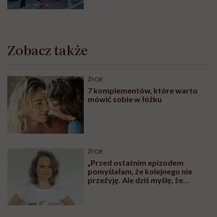
Zobacz także
ŻYCIE
7 komplementów, które warto
mówić sobie w łóżku
ŻYCIE
„Przed ostatnim epizodem
pomyślałam, że kolejnego nie
przeżyję. Ale dziś myślę, że
przeżyję, tylko wcześniej pójdę
po pomoc”. Alicja o wychodzeniu z
depresji