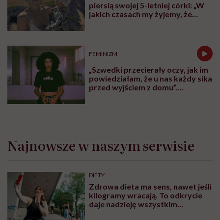
piersią swojej 5-letniej córki: „W
jakich czasach my żyjemy, że
naturalne sprawy musimy
normalizować?”
FEMINIZM
„Szwedki przecierały oczy, jak im
powiedziałam, że u nas każdy sika
przed wyjściem z domu”.
Architektka o „smyczy
moczowej”
Najnowsze w naszym serwisie
DIETY
Zdrowa dieta ma sens, nawet jeśli
kilogramy wracają. To odkrycie
daje nadzieję wszystkim
walczącym z efektem jo-jo