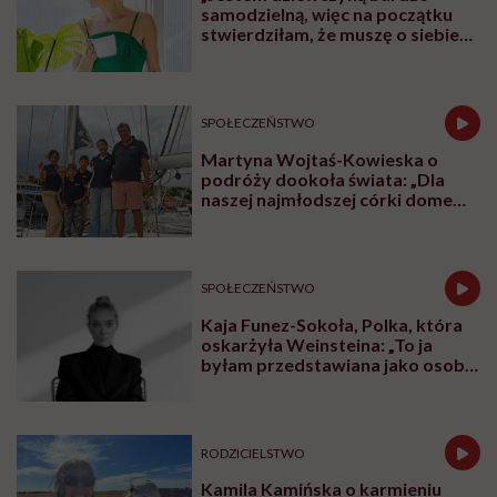
samodzielną, więc na początku
stwierdziłam, że muszę o siebie
zadbać”. Emilia Pobiedzińska o
słodko-gorzkim doświadczeniu
menopauzy
SPOŁECZEŃSTWO
Martyna Wojtaś-Kowieska o
podróży dookoła świata: „Dla
naszej najmłodszej córki domem
jest jacht. Miała dwa latka, kiedy
wypływaliśmy w rejs”
SPOŁECZEŃSTWO
Kaja Funez-Sokoła, Polka, która
oskarżyła Weinsteina: „To ja
byłam przedstawiana jako osoba,
która musi się bronić”
RODZICIELSTWO
Kamila Kamińska o karmieniu