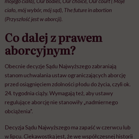
mojego ciała),
Our bodies
,
Our choice
, Our court ( Moje
ciało, mój wybór, mój sąd), The future in abortion
(Przyszłość jest w aborcji).
Co dalej z prawem
aborcyjnym?
Obecnie decyzje Sądu Najwyższego zabraniają
stanom uchwalania ustaw ograniczających aborcję
przed osiągnięciem zdolności płodu do życia, czyli ok.
24. tygodnia ciąży. Wymagają też, aby ustawy
regulujące aborcję nie stanowiły „nadmiernego
obciążenia”.
Decyzja Sądu Najwyższego ma zapaść w czerwcu lub
w lipcu. Ciekawostką jest, że we współczesnej historii