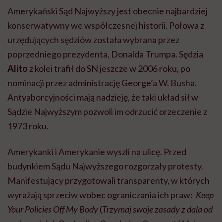
Amerykański Sąd Najwyższy jest obecnie najbardziej
konserwatywny we współczesnej historii. Połowa z
urzędujących sędziów została wybrana przez
poprzedniego prezydenta, Donalda Trumpa. Sędzia
Alito
z kolei trafił do SN jeszcze w 2006 roku, po
nominacji przez administrację George’a W. Busha.
Antyaborcyjności mają nadzieję, że taki układ sił w
Sądzie Najwyższym pozwoli im odrzucić orzeczenie z
1973 roku.
Amerykanki i Amerykanie wyszli na ulicę. Przed
budynkiem Sądu Najwyższego rozgorzały protesty.
Manifestujący przygotowali transparenty, w których
wyrażają sprzeciw wobec ograniczania ich praw:
Keep
Your Policies Off My Body
(
Trzymaj swoje zasady z dala od