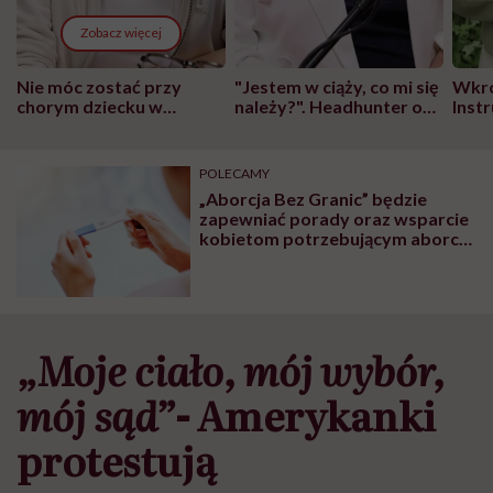
Zobacz więcej
Nie móc zostać przy
"Jestem w ciąży, co mi się
Wkró
chorym dziecku w
należy?". Headhunter o
Inst
szpitalu to tortura.
zmianie pokoleniowej u
atak
"Przeszkadzać w tym
kobiet w ciąży na rynku
wars
może chyba tylko
pracy
eksp
POLECAMY
głupota i brak
„Aborcja Bez Granic” będzie
wyobraźni"
zapewniać porady oraz wsparcie
kobietom potrzebującym aborcji.
To międzynarodowa inicjatywa
„Moje ciało, mój wybór,
mój sąd”-
Amerykanki
protestują