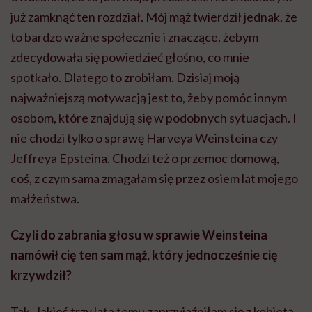
już zamknąć ten rozdział. Mój mąż twierdził jednak, że
to bardzo ważne społecznie i znaczące, żebym
zdecydowała się powiedzieć głośno, co mnie
spotkało. Dlatego to zrobiłam. Dzisiaj moją
najważniejszą motywacją jest to, żeby pomóc innym
osobom, które znajdują się w podobnych sytuacjach. I
nie chodzi tylko o sprawę Harveya Weinsteina czy
Jeffreya Epsteina. Chodzi też o przemoc domową,
coś, z czym sama zmagałam się przez osiem lat mojego
małżeństwa.
Czyli do zabrania głosu w sprawie Weinsteina
namówił cię ten sam mąż, który jednocześnie cię
krzywdził?
Tak. Jakieś trzy lata temu zaprzyjaźniłam się z kobietą,