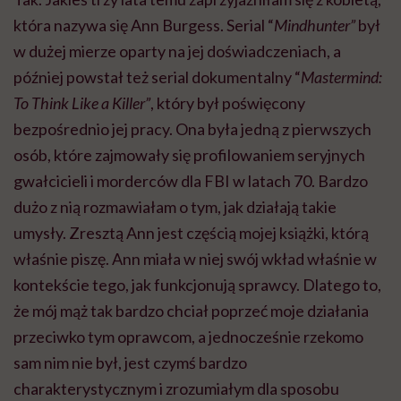
która nazywa się Ann Burgess. Serial “
Mindhunter”
był
w dużej mierze oparty na jej doświadczeniach, a
później powstał też serial dokumentalny “
Mastermind:
To Think Like a Killer”
, który był poświęcony
bezpośrednio jej pracy. Ona była jedną z pierwszych
osób, które zajmowały się profilowaniem seryjnych
gwałcicieli i morderców dla FBI w latach 70. Bardzo
dużo z nią rozmawiałam o tym, jak działają takie
umysły. Zresztą Ann jest częścią mojej książki, którą
właśnie piszę. Ann miała w niej swój wkład właśnie w
kontekście tego, jak funkcjonują sprawcy. Dlatego to,
że mój mąż tak bardzo chciał poprzeć moje działania
przeciwko tym oprawcom, a jednocześnie rzekomo
sam nim nie był, jest czymś bardzo
charakterystycznym i zrozumiałym dla sposobu