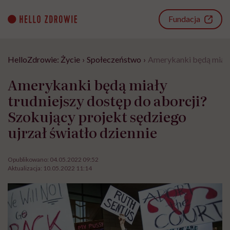
Go
to
Fundacja
content
HelloZdrowie: Życie
›
Społeczeństwo
›
Amerykanki będą miały 
Amerykanki będą miały
trudniejszy dostęp do aborcji?
Szokujący projekt sędziego
ujrzał światło dziennie
Opublikowano:
04.05.2022 09:52
Aktualizacja:
10.05.2022 11:14