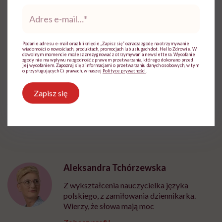
Adres
wymagana jest zgoda na pliki cookie.
e-
Zmień ustawienia
mail
*
Podanie adresu e-mail oraz kliknięcie „Zapisz się” oznacza zgodę na otrzymywanie
wiadomości o nowościach, produktach, promocjach lub usługach dot. Hello Zdrowie. W
dowolnym momencie możesz zrezygnować z otrzymywania newslettera. Wycofanie
zgody nie ma wpływu na zgodność z prawem przetwarzania, którego dokonano przed
jej wycofaniem. Zapoznaj się z informacjami o przetwarzaniu danych osobowych, w tym
o przysługujących Ci prawach, w naszej
Polityce prywatności
.
Zapisz się
Źródło: Politico, CNBC
Aleksandra Tchórzewska
Z wykształcenia nauczycielka języka
polskiego, z zamiłowania dziennikarka.
Wierzy, że słowa mają moc