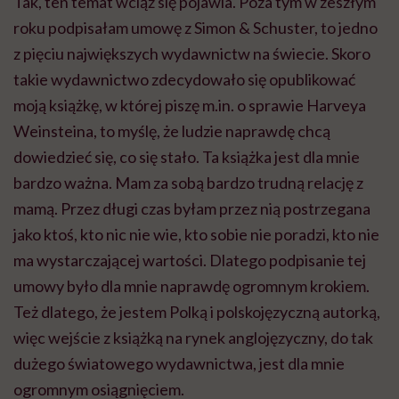
Tak, ten temat wciąż się pojawia. Poza tym w zeszłym
roku podpisałam umowę z Simon & Schuster, to jedno
z pięciu największych wydawnictw na świecie. Skoro
takie wydawnictwo zdecydowało się opublikować
moją książkę, w której piszę m.in. o sprawie Harveya
Weinsteina, to myślę, że ludzie naprawdę chcą
dowiedzieć się, co się stało. Ta książka jest dla mnie
bardzo ważna. Mam za sobą bardzo trudną relację z
mamą. Przez długi czas byłam przez nią postrzegana
jako ktoś, kto nic nie wie, kto sobie nie poradzi, kto nie
ma wystarczającej wartości. Dlatego podpisanie tej
umowy było dla mnie naprawdę ogromnym krokiem.
Też dlatego, że jestem Polką i polskojęzyczną autorką,
więc wejście z książką na rynek anglojęzyczny, do tak
dużego światowego wydawnictwa, jest dla mnie
ogromnym osiągnięciem.