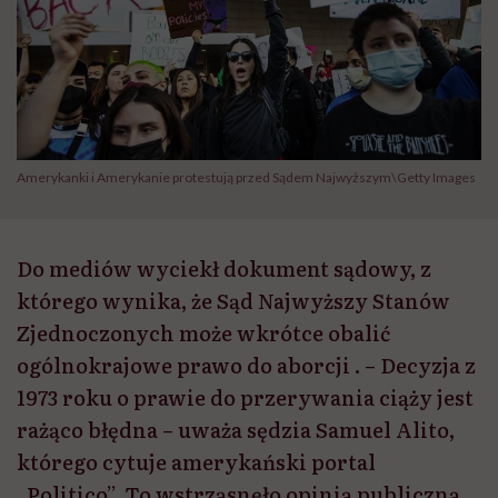
Amerykanki i Amerykanie protestują przed Sądem Najwyższym\Getty Images
Do mediów wyciekł dokument sądowy, z
którego wynika, że Sąd Najwyższy Stanów
Zjednoczonych może wkrótce obalić
ogólnokrajowe prawo do aborcji . – Decyzja z
1973 roku o prawie do przerywania ciąży jest
rażąco błędna – uważa sędzia Samuel Alito,
którego cytuje amerykański portal
„Politico”. To wstrząsnęło opinią publiczną.